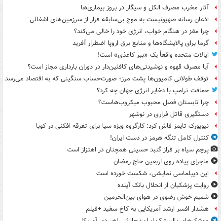
آثار مخرب مصرف الکل و سیگار در بروز بیماری‌ها
اذعان رسانه صهیونیست به موج بی‌سابقه فرار از سرزمین‌های اشغالی
چرا مغز در هنگام خواب، انرژی خود را خالی می‌کند؟
گرما برای پالایشگاه‌ها و منابع برق اروپا اضطرار آفرید
ایالات متحده واقعاً یک «ببر کاغذی» است!
آیا مصرف قهوه و نوشیدنی‌های کافئین‌دار در دوران بارداری مجاز است؟
توقف طولانی کامیون‌ها پشت مرز؛ صورت‌حساب سنگینی که به اقتصاد می‌رسد
حماقت ترامپ با ذخایر انرژی جهان چه کرد؟
چرا تابستان فصل محبوب میکروب‌هاست؟
دستگیری قاتل فراری در نوشهر
نیویورک تایمز فاش کرد: کارگروه ویژه سیا برای تفرقه افکنی در کوبا
کنترل کامل تنگه هرمز در دست ایران!
پرچم سیاه بر فراز گنبد حسینی همچنان در اهتزاز است
ماجرای پیاده روی اربعین حاج رمضان
این دیپلماسی نمایشی، شکست خورده است
روایت پزشکیان از انحلال بانک آینده
شمیم خوش رضوی در هوای بین‌الحرمین
هشدار افسر ارشد آمریکایی به کاخ سفید +فیلم
موشک‌های بالستیک ایران؛ چالش راهبردی آمریکا