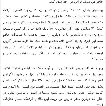
خاطر می میرند تا این بی رحم سود کند.
یوسفیان یادآور شد: انتظار من از دولت این بود که برخورد قاطعی با بانک
ها شود، ۹۰ درصد کار بانک ها حل مشکلات اقتصادی کشور است و فقط
۱۰ درصد باید کار مالی کنند. اما اکنون فقط ۱۰ درصد دارد کار اقتصادی می
کند؟ ۴۲ میلیارد تومان ارز دولتی به ۱۸ بانک داده اند تا اگر کسی دانشجو
دارد به او ارز دانشجویی یا به دیگری ارز بیمار بدهند اما هیچوقت اعلام
نشد این ارزها به چه کسی داده شده و همه بانک ها دارند مشکل آفرین
می شوند. ۱۱ میلیارد و ۲۰۰ میلیون دلار به افرادی دادند و فقط ۲ میلیارد
لیست دادند و ۹ میلیارد لیست نداده اند، اگر این مماشات نیست پس
چیست؟
وی ادامه داد: رییس قوه قضاییه می گوید بانک ها اینقدر تجارت نکنید
روی ریل مردم بیایید اگر سه ماهه این کار را نکنید عزل می شوید. اگر این
تسری پیدا کند همه مشکلات حل می شود. ۲۵ سال پیش اگر کسی اهل
رشوه بود نمی گفتند رشوه خوار هستند می گفتند دزد است. اما اکنون می
گویند فلانی چقدر بدبخت است هنوز مستاجر است و ماشین ندارد در
حالی که دیگران سفر خارجی می روند. این نگاه و فرهنگ بسیار خطرناک
است.