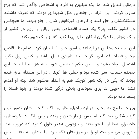
درمانی تبدیل شد اما یک میلیون به افراد و اشخاصی واگذار شد که برج
سازی کردند. این افراد در جاهایی مثل شهرداری بودند که قدرت داشتند
مشکلاتشان را حل کنند و کارهای غیرقانونی شان را جلو ببرند. اما هیچکس
در کشور نگفت چرا؟ یک فساد اقتصادی یعنی ریالی و ارزی در کشور از
بابک زنجانی تا دیگران امکان ندارد پیدا کنید که از بانک عبور نکند.
این نماینده مجلس درباره اعدام امیرمنصور آریا بیان کرد: اعدام نظر قاضی
بود و فساد اقتصادی اگر در حد نابودی نسل باشد و کسی پول بگیرد
اشتغال ایجاد نشود و... این حکم داده می شود. سه هزار میلیارد در این
پرونده حساب رسی شده بود و خیلی ها آنچنان در این مسئله غرق شده
بودند که یکی در یک شهر کوچک هم به اعدام محکوم شد البته او اعدام
نشد اما خیلی ها برای سودهای بانکی درگیر شده بودند و اینها فساد را
بسط داده بودند.
وی در پاسخ به مجری درباره ماجرای خاوری تاکید کرد: ایشان تصور نمی
کرد مشکلی پیدا کند اما پس از باز شدن پرونده رییس بانک در خوزستان،
دادسرای آنجا او را خواستند و بازجویی آنقدر طول کشید که غروب شد.
بازپرس می خواست او را در خوزستان نگه دارد اما ایشان به دفتر رییس