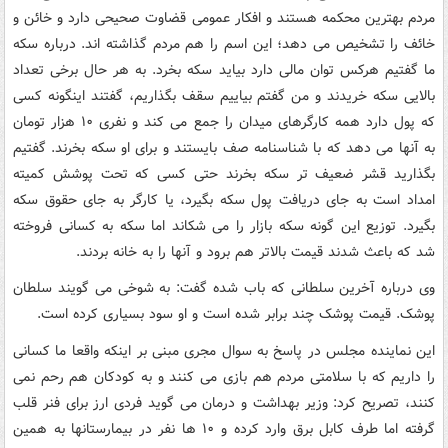
مردم بهترین محکمه هستند و افکار عمومی قضاوت صحیحی دارد و خائن و
خائف را تشخیص می دهد؛ این اسم را هم مردم گذاشته اند. درباره سکه
ما گفتیم هرکس توان مالی دارد بیاید سکه بخرد. به هر حال برخی تعداد
بالایی سکه خریدند و من گفتم بیاییم سقف بگذاریم، گفتند اینگونه کسی
که پول دارد همه کارگرهای میدان را جمع می کند و نفری ۱۰ هزار تومان
به آنها می دهد که با شناسنامه صف بایستند و برای او سکه بخرند. گفتیم
بگذارید قشر ضعیف تر سکه بخرند حتی کسی که تحت پوشش کمیته
امداد است به جای دریافت پول سکه بگیرد، یا کارگر به جای حقوق سکه
بگیرد. توزیع این گونه سکه بازار را می شکاند اما سکه به کسانی فروخته
شد که باعث شدند قیمت بالاتر هم برود و آنها را به خانه بردند.
وی درباره آخرین سلطانی که باب شده گفت: به شوخی می گویند سلطان
پوشک. قیمت پوشک چند برابر شده است و او سود بسیاری کرده است.
این نماینده مجلس در پاسخ به سوال مجری مبنی بر اینکه واقعا ما کسانی
را داریم که با سلامتی مردم هم بازی می کنند و به کودکان هم رحم نمی
کنند، تصریح کرد: وزیر بهداشت و درمان می گوید فردی ارز برای فنر قلب
گرفته اما طرف کابل برق وارد کرده و ۱۰ ها نفر در بیمارستانها به همین