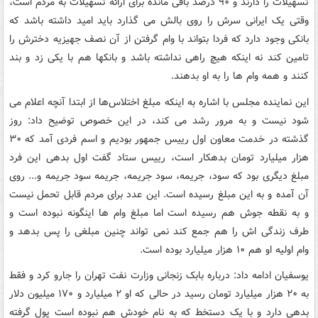
تسهیلات را دارند و ۹۰ درصد باقی مانده برای ارائه تسهیلات به مردم است،
وقتی یک ایرانی سرش را روی بالش می گذارد باید امید داشته باشد که
بانکی وجود دارد که فردا بتواند با وام گرفتن از آن نصف جهیزیه دخترش را
تامین کند نه اینکه هیچ راهی نداشته باشد و بانکها هم با یکی زد و بند
کنند و همه وام ها را به او بدهند.
این نماینده مجلس با اشاره به اینکه مبلغ اختلاس‌ها از ابتدا آنچه اعلام می
شود نیست و به مرور رشد می کند، در این خصوص توضیح داد: روز
گذشته در خدمت معاون اول رییس جمهور بودیم و اسم فردی آمد که ۳۰
هزار میلیارد تومان بدهکار است، رییس ستاد گفت اول بدهی این فرد
مبلغ دیگری بود که سود، جریمه، سود جریمه، جریمه سود جریمه و... روی
آن آمده و به این مبلغ رسیده است. این عدد برای مردم قابل تحمل نیست
و به نقطه جوش هم رسیده است اما مبلغ وام ها اینگونه نبوده است و
طرف زندگی اش را هم جمع کند نمی تواند چنین مبلغی را پس بدهد و
وام اولیه او هم ۱۰ هزار میلیارد بوده است.
یوسفیان ادامه داد: درباره بابک زنجانی وزارت نفت تهران را جارو کرد و فقط
به ۲۰ هزار میلیارد تومان رسید در حالی که او ۲ میلیارد و ۱۷۰ میلیون دلار
بدهی دارد و با یک دستخط که به نام خودش هم نبوده است پول گرفته