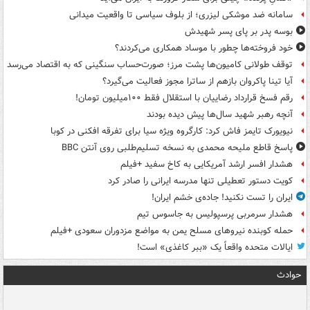
سامانه ضد موشکی لیزری؛ از بلوف سیاسی تا واقعیت میدانی
بوسه‌ پدر بر پای پسر شهیدش
خود فروخته‌ها چطور با موساد همکاری می‌کردند؟
توقف طولانی کامیون‌ها پشت مرز؛ صورت‌حساب سنگینی که به اقتصاد می‌رسد
آیا تینا پاکروان بازهم از ساترا مجوز فعالیت می‌گیرد؟
رقم فسخ قرارداد رضاییان با استقلال فقط ۱۰۰میلیون تومان!
آنچه رهبر شهید سال‌ها پیش دیده بودند
نیویورک تایمز فاش کرد: کارگروه ویژه سیا برای تفرقه افکنی در کوبا
پاسخ قاطع ملیحه محمدی به نسخه تسلیم‌طلبی روی آنتن BBC
هشدار افسر ارشد آمریکایی به کاخ سفید +فیلم
کویت دستور تعطیلی تنها مدرسه ایرانی را صادر کرد
ایران را تست نکنید! جاده‌ی خشم ایران!
هشدار سرمربی پرسپولیس به جاسوس تیم
حمله کوبنده نیروهای مسلح یمن به مواضع مزدوران سعودی +فیلم
ایالات متحده واقعاً یک «ببر کاغذی» است!
حوادث