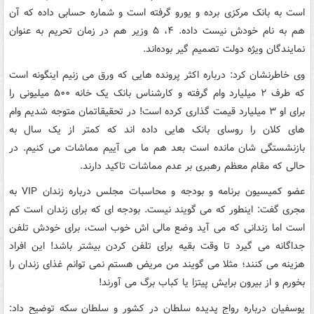
است به بانک مرکزی برده و یورو گرفته است و شماره حسابی داده که آن
هم به نام خودش نیست داده. ۴، ۵ وزیر هم در زمان تحریم به عنوان
نمایندگان ویژه دولت تصمیم گیر بوده‌اند.
وی خاطرنشان کرد: درباره اکثر پرونده هایی که ورق می زنیم اینگونه است
که طرف ۲ میلیارد وام گرفته و کارشناس بانک یک خانه ۵۰۰ میلیونی را
برای او ۳ میلیارد قیمت گذاری کرده است! در تحقیقاتمان متوجه شدیم وام
های کلان را روسای بانک هایی داده اند که کمتر از یک سال به
بازنشستگی شان مانده است بعد هم ما می آییم مماشات می کنیم. در
حالی که مقام معظم رهبری بر عدم مماشات تاکید دارند.
عضو کمیسیون برنامه و بودجه و محاسبات مجلس درباره زندان VIP به
مجری گفت: اینطور که می گویند نیست. بودجه ای که برای زندان است کم
است اما زندانی که می آید وضع مالی اش خوب است، برای خودش تلفن
جداگانه می گیرد تا وقت بقیه برای تلفن کردن بیشتر باشد! این افراد
هزینه می کنند؛ مثلا می گویند من مریض هستم نمی توانم غذای زندان را
بخورم و از بیرون برایش پیتزا یا کباب برگ می آورند!
یوسفیان درباره رواج پدیده سلطان در کشور و سلطان سکه توضیح داد: