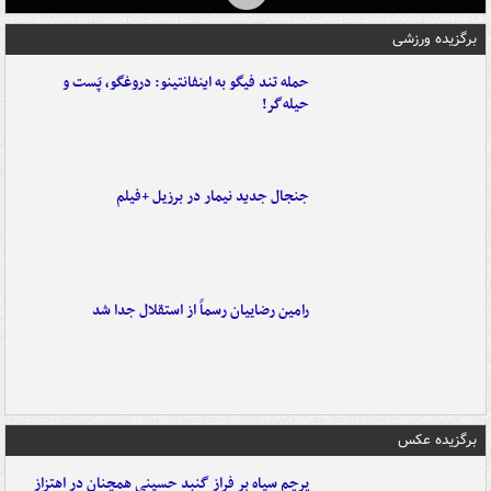
برگزیده ورزشی
حمله تند فیگو به اینفانتینو: دروغگو، پَست‌ و
حیله‌گر!
جنجال جدید نیمار در برزیل +فیلم
رامین رضاییان رسماً از استقلال جدا شد
برگزیده عکس
پرچم سیاه بر فراز گنبد حسینی همچنان در اهتزاز