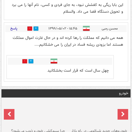
این بابا ریگی به کفشش نبود، به جای فردی و کسی، نام آنها را می برد
و تحویل دستگاه قضا می داد. والسلام
پاسخ
محسن رجبی
۱۵:۴۵ - ۱۳۹۸/۰۵/۰۲
1
9
همه می دانیم که مملکت را رها کرده اند و در حال غارت اموال مملکت
هستند اما بزودی ریشه فساد در ایران را می خشکانیم....
0
2
چهل سال است که قرار است بخشکانید
خودرو
خودروهای جدید شیائومی در راه بازار
چرا سیم‌کشی خودرو ذوب می‌شود؟
شو