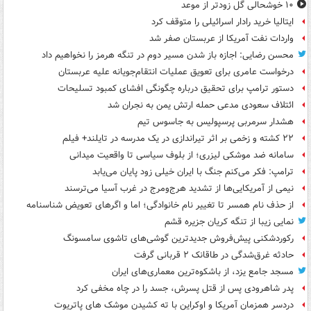
۱۰ خوشحالی گل زودتر از موعد
ایتالیا خرید رادار اسرائیلی را متوقف کرد
واردات نفت آمریکا از عربستان صفر شد
محسن رضایی: اجازه باز شدن مسیر دوم در تنگه هرمز را نخواهیم داد
درخواست عامری برای تعویق عملیات انتقام‌جویانه علیه عربستان
دستور ترامپ برای تحقیق درباره چگونگی افشای کمبود تسلیحات
ائتلاف سعودی مدعی حمله ارتش یمن به نجران شد
هشدار سرمربی پرسپولیس به جاسوس تیم
۲۲ کشته و زخمی بر اثر تیراندازی در یک مدرسه در تایلند+ فیلم
سامانه ضد موشکی لیزری؛ از بلوف سیاسی تا واقعیت میدانی
ترامپ: فکر می‌کنم جنگ با ایران خیلی زود پایان می‌یابد
نیمی از آمریکایی‌ها از تشدید هرج‌ومرج در غرب آسیا می‌ترسند
از حذف نام همسر تا تغییر نام خانوادگی؛ اما و اگرهای تعویض شناسنامه
نمایی زیبا از تنگه کریان جزیره قشم
رکوردشکنی پیش‌فروش جدیدترین گوشی‌های تاشوی سامسونگ
حادثه غرق‌شدگی در طاقانک ۲ قربانی گرفت
مسجد جامع یزد، از باشکوه‌ترین معماری‌های ایران
پدر شاهرودی پس از قتل پسرش، جسد را در چاه مخفی کرد
دردسر همزمان آمریکا و اوکراین با ته کشیدن موشک های پاتریوت