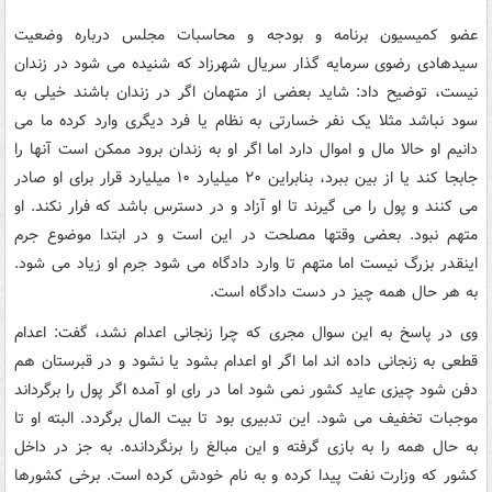
عضو کمیسیون برنامه و بودجه و محاسبات مجلس درباره وضعیت
سیدهادی رضوی سرمایه گذار سریال شهرزاد که شنیده می شود در زندان
نیست، توضیح داد: شاید بعضی از متهمان اگر در زندان باشند خیلی به
سود نباشد مثلا یک نفر خسارتی به نظام یا فرد دیگری وارد کرده ما می
دانیم او حالا مال و اموال دارد اما اگر او به زندان برود ممکن است آنها را
جابجا کند یا از بین ببرد، بنابراین ۲۰ میلیارد ۱۰ میلیارد قرار برای او صادر
می کنند و پول را می گیرند تا او آزاد و در دسترس باشد که فرار نکند. او
متهم نبود. بعضی وقتها مصلحت در این است و در ابتدا موضوع جرم
اینقدر بزرگ نیست اما متهم تا وارد دادگاه می شود جرم او زیاد می شود.
به هر حال همه چیز در دست دادگاه است.
وی در پاسخ به این سوال مجری که چرا زنجانی اعدام نشد، گفت: اعدام
قطعی به زنجانی داده اند اما اگر او اعدام بشود یا نشود و در قبرستان هم
دفن شود چیزی عاید کشور نمی شود اما در رای او آمده اگر پول را برگرداند
موجبات تخفیف می شود. این تدبیری بود تا بیت المال برگردد. البته او تا
به حال همه را به بازی گرفته و این مبالغ را برنگردانده. به جز در داخل
کشور که وزارت نفت پیدا کرده و به نام خودش کرده است. برخی کشورها