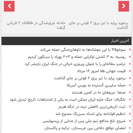
برخورد پراید با تیر برق ۲ فوتی بر جای
حادثه غرق‌شدگی در طاقانک ۲ قربانی
پد
گذاشت
گرفت
جس
آخرین اخبار
سوخو۳۵ با این موشک‌ها به ناوهای‌جنگی حمله می‌کند
روسیه: به ۳ کشتی اوکراین حمله و ۲۰۳ پهپاد را سرنگون کردیم
ترامپ مقاله‌ای را با عنوان پیروزی خیالی در جنگ ایران بازنشر کرد
قیمت جهانی طلا امروز ۱۶ مرداد
برخورد پراید با تیر برق ۲ فوتی بر جای گذاشت
حمله سایبری گسترده به بورس آمریکا
صنعا: نیروهای ما در کمین‌ هستند
تلگراف: جنگ علیه ایران ممکن است به یکی از اشتباهات تاریخ تبدیل شود
ثبت تاریخی‌ترین کاهش تردد در تنگه هرمز
تنظیم قولنامه برای اسناد سبزرنگ ممنوع شد
شروع تلخ مدافع تیم ملی پس از جدایی از پرسپولیس
امضای توافق دفاعی بین عربستان، ترکیه و پاکستان