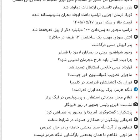
باران مهمان تابستانی ارتفاعات دماوند شد
کوبا: فرمان اجرایی ترامپ باعث ایجاد بحران بشردوستانه شده
قیمت طلا و سکه امروز ۱۴۰۵/۰۵/۱۷
ترامپ مجبور به پس‌دادن ۱۰۰ میلیارد دلار از پول تعرفه‌ها شد
آتش سوزی مهیب یک ساختمان ۱۲ طبقه در جاکارتا
پدر لیونل مسی درگذشت
وجود شواهدی مبنی بر بمباران لامرد با فسفر
چرا بیت المال باید خرج مجرمان امنیتی شود؟
قرارداد مربی خارجی استقلال تمدید شد
ماجرای تصویب کنوانسیون خزر چیست؟
فوران یک آتشفشان قدرتمند در کلمبیا
تنگه هرمز، برگ برنده ایران قدرتمند!
اعلام محل میزبانی استقلال و پرسپولیس در لیگ برتر
نشست خبری رئیس جمهور در روز خبرنگار
پزشکیان: گفت‌وگوها آمریکا را مجبور به همراهی کرد
قدردانی پزشکیان از همکاری صنوف در شرایط سخت
تصاویری از آیت‌الله سید مجتبی خامنه‌ای در حال تدریس
عراقچی: تفاهم با عمان به‌معنی بازگشایی تنگه هرمز نیست