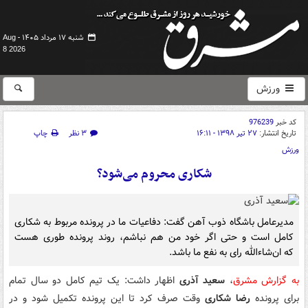
شنبه ۱۷ مرداد ۱۴۰۵ -
Aug
8 2026
ورزش
کد خبر
976239
تاریخ انتشار:
۲۷ تیر ۱۳۹۸ - ۱۶:۱۱
۳ نظر
چاپ
ورزش
شکاری محروم می‌شود؟
مدیرعامل باشگاه ذوب آهن گفت: دفاعیات ما در پرونده مربوط به شکاری
کامل است و حتی اگر خود من هم نباشم، روند پرونده طوری هست
که ان‌شاءالله رای به نفع ما باشد.
به گزارش مشرق
،
سعید آذری
اظهار داشت: یک تیم کامل دو سال تمام
برای پرونده
رضا شکاری
وقت صرف کرد تا این پرونده تکمیل شود و در