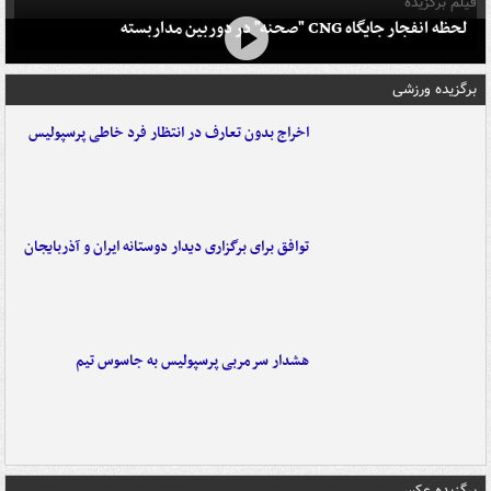
فیلم برگزیده
لحظه انفجار جایگاه CNG "صحنه" در دوربین مداربسته
برگزیده ورزشی
اخراج بدون تعارف در انتظار فرد خاطی پرسپولیس
توافق برای برگزاری دیدار دوستانه ایران و آذربایجان
هشدار سرمربی پرسپولیس به جاسوس تیم
برگزیده عکس