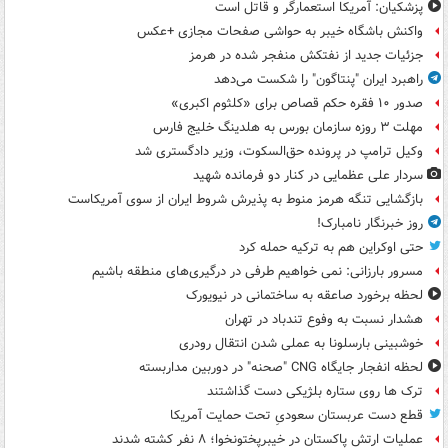
پزشکیان: آمریکا استعمارگر و قاتل است
واکنش باشگاه خیبر به حواشی صفحات مجازی +عکس
جزئیات جدید از نفتکش منفجر شده در هرمز
راهبرد ایران "پنتاگون" را شکست می‌دهد
صدور ۱۰ فقره حکم قصاص برای «کلثوم اکبری»
مهلت ۳ روزه سازمان بورس به هلدینگ خلیج فارس
وکیل ترامپ در پرونده حق‌السکوت، وزیر دادگستری شد
سردار علی عظمایی در کنار دو فرمانده شهید
بازگشایی تنگه هرمز منوط به پذیرش شروط ایران از سوی آمریکاست
روز خبرنگار نامبارک!
حتی اوکراین هم به ترکیه حمله کرد
مسرور بارزانی: نمی خواهیم طرفی در درگیری‌های منطقه باشیم
لحظه برخورد صاعقه به ساختمانی در نیویورک
هشدار نسبت به وفوع تندباد در تهران
خوشبینی بارسلونا به عملی شدن انتقال رودری
لحظه انفجار جایگاه CNG "صحنه" در دوربین مداربسته
ترک ها روی ستاره بلژیکی دست گذاشتند
قطع دست عربستان سعودیِ تحت حمایت آمریکا
عملیات ارتش پاکستان در خیبرپختونخوا؛ ۸ نفر کشته شدند