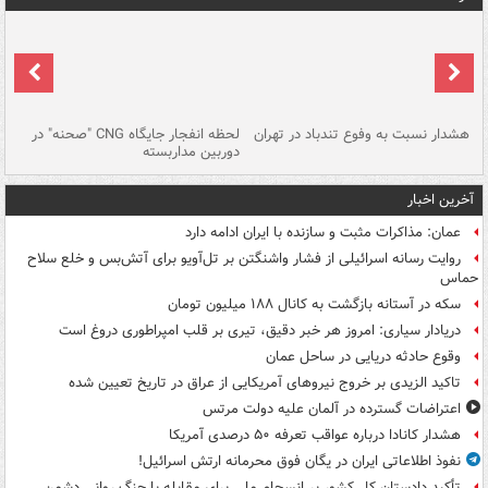
ای
هشدار نسبت به وفوع تندباد در تهران
لحظه انفجار جایگاه CNG "صحنه" در
دس
دوربین مداربسته
ات
آخرین اخبار
عمان: مذاکرات مثبت و سازنده با ایران ادامه دارد
روایت رسانه اسرائیلی از فشار واشنگتن بر تل‌آویو برای آتش‌بس و خلع سلاح
حماس
سکه در آستانه بازگشت به کانال ۱۸۸ میلیون تومان
دریادار سیاری: امروز هر خبر دقیق، تیری بر قلب امپراطوری دروغ است
وقوع حادثه دریایی در ساحل عمان
تاکید الزیدی بر خروج نیروهای آمریکایی از عراق در تاریخ تعیین شده
اعتراضات گسترده در آلمان علیه دولت مرتس
هشدار کانادا درباره عواقب تعرفه ۵۰ درصدی آمریکا
نفوذ اطلاعاتی ایران در یگان فوق محرمانه ارتش اسرائیل!
تأکید دادستان کل کشور بر انسجام ملی برای مقابله با جنگ روانی دشمن