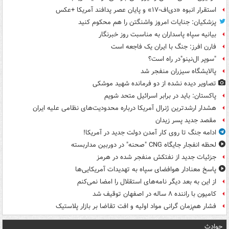
استقرار انبوه «دی‌اف‑۱۷» و پایان عصر پدافند آمریکا +عکس
پزشکیان: جنایات امروز واشنگتن را هم محکوم کنید
بیانیه سپاه پاسداران به مناسبت روز خبرنگار
فارن افرز: جنگ با ایران یک فاجعه است
"سوپر ال‌نینو"در راه است؟
پالایشگاه سیزران منفجر شد
تصاویر دیده‌ نشده از دو فرمانده شهید موشکی
پاکستان: باید در برابر اسرائیل متحد شویم
هشدار ارشدترین ژنرال آمریکا درباره محدودیت‌های نظامی علیه ایران
مقصد جدید پسر زیدان
ادامه جنگ تا روی کار آمدن دولت جدید در آمریکا!
لحظه انفجار جایگاه CNG "صحنه" در دوربین مداربسته
جزئیات جدید از نفتکش منفجر شده در هرمز
پاسخ معنادار هوافضای سپاه به تهدیدات آمریکایی‌ها
از این به بعد دیگر نامه‌های استقلال را امضا نمی‌کنم
کامیون با راننده ۸ ساله در اصفهان توقیف شد
فشار هم‌زمان گرانی مواد اولیه و افت تقاضا بر بازار پلاستیک
حوادث