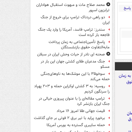
محمد صلاح مات و مبهوت استقبال هواداران
پاسخ
ترابزون اسپور
دو راهی دردناک ترامپ برای خروج از جنگ
ایران
سندرز: ترامپ فاسد، آمریکا را وارد یک جنگ
فاجعه بار کرده است
پاسخ تأمین‌اجتماعی به زمان پرداخت
مابه‌التفاوت حقوق بازنشستگان
صحنه ای نادر از حیات وحش ایران در سبلان
جنگ مدعیان طلای کشتی جهان این بار در
مسکو
سوخو۳۵ با این موشک‌ها به ناوهای‌جنگی
حمله می‌کند
روسیه: به ۳ کشتی اوکراین حمله و ۲۰۳ پهپاد
را سرنگون کردیم
ترامپ مقاله‌ای را با عنوان پیروزی خیالی در
جنگ ایران بازنشر کرد
قیمت جهانی طلا امروز ۱۶ مرداد
مان
برخورد پراید با تیر برق ۲ فوتی بر جای گذاشت
وق
حمله سایبری گسترده به بورس آمریکا