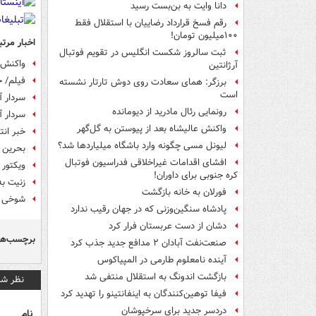
دانا وایت به بن‌بست رسید
رقم فسخ قرارداد رضاییان با استقلال فقط
۱۰۰میلیون تومان!
اخبار مرتب
ثبت سالروز شکست انگلیس در تقویم فوتبال
واکنش س
آرژانتین
فیلم/ خ
برزگر: همای سعادت روی دوش تارتار نشسته
است
سردار آ
رونمایی رئال مادرید از دیومانده
سردار 
واکنش عالیشاه بعد از پیوستن به گل‌گهر
خبر انت
لیونل مسی چگونه وارد باشگاه میلیاردها شد؟
بحرین د
افشای اقدامات غیراخلاقی فدراسیون فوتبال
ویکتور 
کره جنوبی برای داوران!
زنیت به
فورلان به خانه بازگشت
شوخی س
پادشاه سنگین‌وزنی که در جهان رقیب ندارد
دشان از دست عربستان فرار کرد
برچسب‌ها
صنعت‌نفت آبادان ۲ مدافع جدید جذب کرد
آینده نامعلوم طارمی در المپیاکوس
بازگشت اندونگ به استقلال منتفی شد
نظر شم
فیفا توهین‌کنندگان به اینفانتینو را تهدید کرد
دردسر جدید برای سرخپوشان
نام