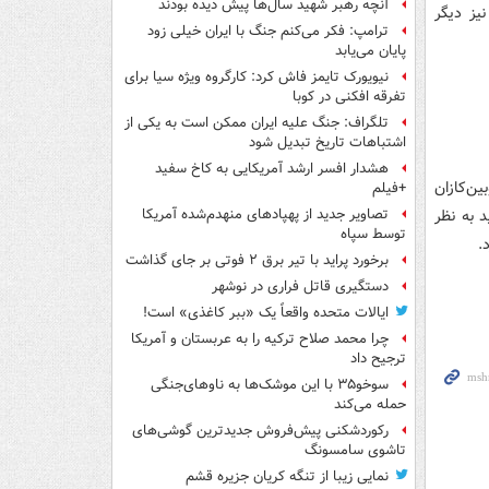
آنچه رهبر شهید سال‌ها پیش دیده بودند
نیز دیگر
ترامپ: فکر می‌کنم جنگ با ایران خیلی زود
پایان می‌یابد
نیویورک تایمز فاش کرد: کارگروه ویژه سیا برای
تفرقه افکنی در کوبا
تلگراف: جنگ علیه ایران ممکن است به یکی از
اشتباهات تاریخ تبدیل شود
هشدار افسر ارشد آمریکایی به کاخ سفید
یون یورویی از روبین‌کازان
+فیلم
د و بعید به نظر
تصاویر جدید از پهپادهای منهدم‌شده آمریکا
توسط سپاه
.
برخورد پراید با تیر برق ۲ فوتی بر جای گذاشت
دستگیری قاتل فراری در نوشهر
ایالات متحده واقعاً یک «ببر کاغذی» است!
چرا محمد صلاح ترکیه را به عربستان و آمریکا
ترجیح داد
سوخو۳۵ با این موشک‌ها به ناوهای‌جنگی
حمله می‌کند
رکوردشکنی پیش‌فروش جدیدترین گوشی‌های
تاشوی سامسونگ
نمایی زیبا از تنگه کریان جزیره قشم