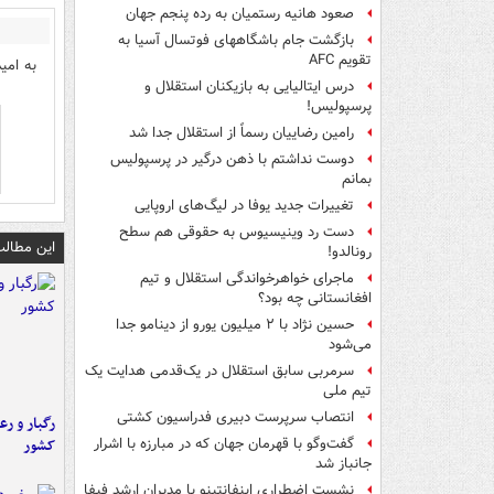
صعود هانیه رستمیان به رده پنجم جهان
بازگشت جام باشگاههای فوتسال آسیا به
تقویم AFC
به امی
درس ایتالیایی‌ به بازیکنان استقلال و
پرسپولیس!
رامین رضاییان رسماً از استقلال جدا شد
دوست نداشتم با ذهن درگیر در پرسپولیس
بمانم
تغییرات جدید یوفا در لیگ‌های اروپایی
دست رد وینیسیوس به حقوقی هم سطح
این مطالب
رونالدو!
ماجرای خواهرخواندگی استقلال و تیم
افغانستانی چه بود؟
حسین نژاد با ۲ میلیون یورو از دینامو جدا
می‌شود
سرمربی سابق استقلال در یک‌قدمی هدایت یک
تیم ملی
انتصاب سرپرست دبیری فدراسیون کشتی
رگبار و رع
کشور
گفت‌وگو با قهرمان جهان که در مبارزه با اشرار
جانباز شد
نشست اضطراری اینفانتینو با مدیران ارشد فیفا