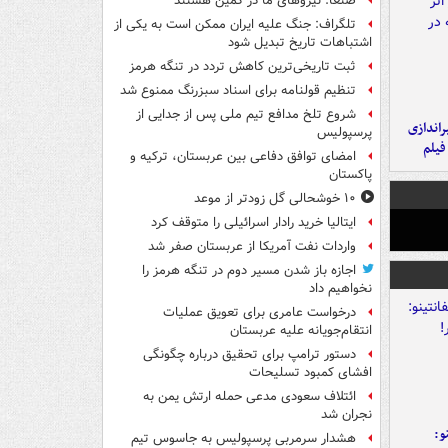
صنعا: نیروهای ما در کمین‌ هستند
تلگراف: جنگ علیه ایران ممکن است به یکی از
اشتباهات تاریخ تبدیل شود
ثبت تاریخی‌ترین کاهش تردد در تنگه هرمز
تنظیم قولنامه برای اسناد سبزرنگ ممنوع شد
شروع تلخ مدافع تیم ملی پس از جدایی از
یراندازی
پرسپولیس
فیلم
امضای توافق دفاعی بین عربستان، ترکیه و
پاکستان
۱۰ خوشحالی گل زودتر از موعد
ایتالیا خرید رادار اسرائیلی را متوقف کرد
واردات نفت آمریکا از عربستان صفر شد
اجازه باز شدن مسیر دوم در تنگه هرمز را
نخواهیم داد
درخواست عامری برای تعویق عملیات
انتقام‌جویانه علیه عربستان
دستور ترامپ برای تحقیق درباره چگونگی
افشای کمبود تسلیحات
ائتلاف سعودی مدعی حمله ارتش یمن به
نجران شد
و:
هشدار سرمربی پرسپولیس به جاسوس تیم