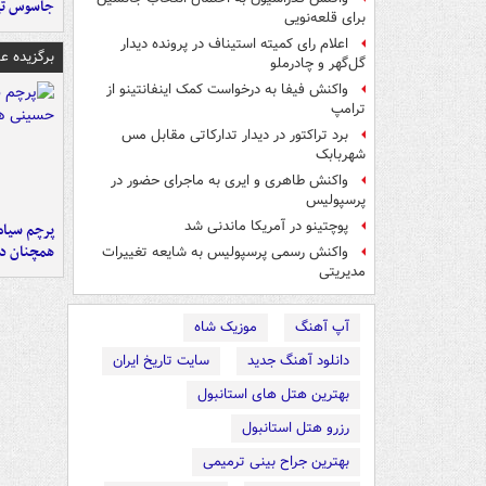
جاسوس تی
برای قلعه‌نویی
اعلام رای کمیته استیناف در پرونده دیدار
برگزیده 
گل‌گهر و چادرملو
واکنش فیفا به درخواست کمک اینفانتینو از
ترامپ
برد تراکتور در دیدار تدارکاتی مقابل مس
شهربابک
واکنش طاهری و ایری به ماجرای حضور در
پرسپولیس
پوچتینو در آمریکا ماندنی شد
پرچم سیاه
همچنان در
واکنش رسمی پرسپولیس به شایعه تغییرات
مدیریتی
آپ آهنگ
موزیک شاه
دانلود آهنگ جدید
سایت تاریخ ایران
بهترین هتل های استانبول
رزرو هتل استانبول
بهترین جراح بینی ترمیمی