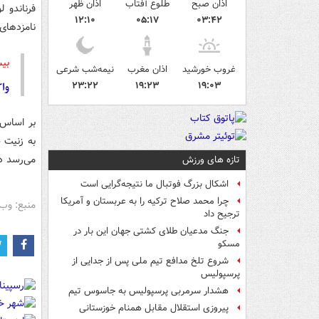
اذان صبح
طلوع آفتاب
اذان ظهر
فرناندو ل
۱۲:۱۰
۰۵:۱۷
۰۳:۴۲
نامزدهای
بیش
غروب خورشید
اذان مغرب
نیمه‌شب شرعی
وا
۲۳:۲۲
۱۹:۲۳
۱۹:۰۳
می‌رسد در
تازه های ورزش
اشکال بزرگ فوتبال ما نتیجه‌گرایی است
چرا محمد صلاح ترکیه را به عربستان و آمریکا
منبع: وب 
ترجیح داد
جنگ مدعیان طلای کشتی جهان این بار در
مسکو
شروع تلخ مدافع تیم ملی پس از جدایی از
پرسپولیس
هشدار سرمربی پرسپولیس به جاسوس تیم
پیروزی استقلال مقابل همنام خوزستانی