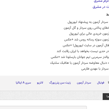
ط
ردار آزمون به پیشنهاد لیورپول
طای پنالتی روی سردار و گل آزمون
زمون خریدی عالی برای لیورپول
آزمون سوژه رسانه روس شد +عکس
قال آزمون در سایت لیورپول! +عکس
ر حدی نیست بخواهد با ایران رقابت کند
والدز سرمربی تیم جوانان بارسلونا شد +عکس
 دنبال معاوضه سردار آزمون با هافبک سلتیک
ردار با مهدی طارمی
فوتبال
سردار آزمون
زنیت سن پترزبورگ
لاتزیو
سری A ایتالیا
ا