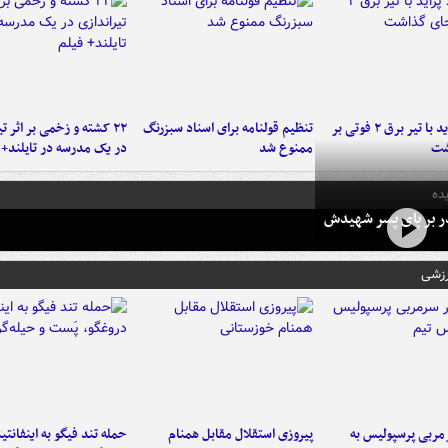
برخورد پراید با تیر برق ۲ فوتی بر
تنظیم قولنامه برای اسناد سبزرنگ
۲۲ کشته و زخمی بر اثر ت
شت
ممنوع شد
در یک مدرسه در تایلند+ 
ده
در بر پای پسر شهیدش
رزشی
ربی پرسپولیس به
پیروزی استقلال مقابل همنام
حمله تند فیگو به اینفانتین