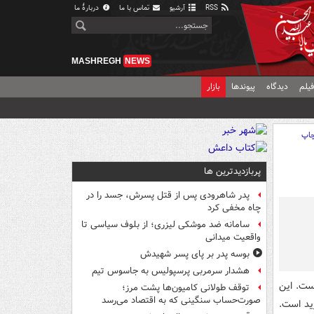
RSS
آرشیو
تماس با ما
دربارهٔ ما
MASHREGH
NEWS
یلم
دیدگاه
پیوندها
بازار
اپ
پربازدیدترین ها
پدر شاهرودی پس از قتل پسرش، جسد را در
چاه مخفی کرد
سامانه ضد موشکی لیزری؛ از بلوف سیاسی تا
واقعیت میدانی
بوسه‌ پدر بر پای پسر شهیدش
هشدار سرمربی پرسپولیس به جاسوس تیم
است. این
توقف طولانی کامیون‌ها پشت مرز؛
صورت‌حساب سنگینی که به اقتصاد می‌رسد
ز گزینه‌های خرید است.