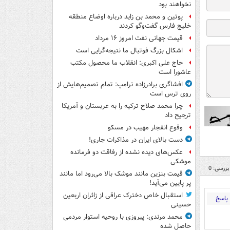
نخواهند بود
پوتین و محمد بن زاید درباره اوضاع منطقه
خلیج فارس گفت‌وگو کردند
قیمت جهانی نفت امروز ۱۶ مرداد
اشکال بزرگ فوتبال ما نتیجه‌گرایی است
حاج علی اکبری: انقلاب ما محصول مکتب
عاشورا است
افشاگری برادرزاده ترامپ: تمام تصمیم‌هایش از
روی ترس است
چرا محمد صلاح ترکیه را به عربستان و آمریکا
ترجیح داد
وقوع انفجار مهیب در مسکو
دست بالای ایران در مذاکرات جاری!
عکس‌های دیده نشده از رفاقت دو فرمانده‌
موشکی
بررسی: 0
قیمت بنزین مانند موشک بالا می‌رود اما مانند
پر پایین می‌آید!
استقبال خاص دخترک عراقی از زائران اربعین
پاسخ
حسینی
محمد مرندی: پیروزی با روحیه استوار مردمی
حاصل شده