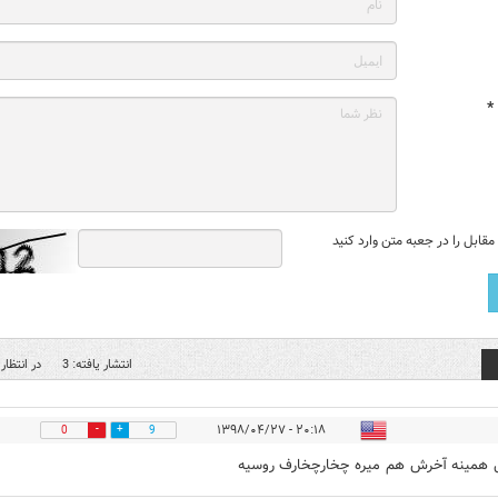
*
قابل را در جعبه متن وارد کنید
انتشار یافته: 3
در انتظار 
۲۰:۱۸ - ۱۳۹۸/۰۴/۲۷
0
9
 همینه آخرش هم میره چخارچخارف روسیه