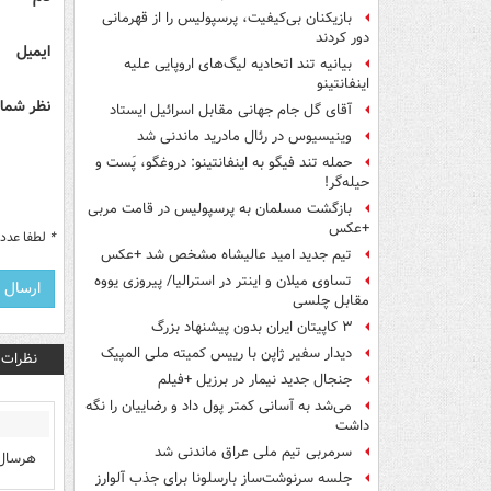
بازیکنان بی‌کیفیت، پرسپولیس را از قهرمانی
دور کردند
ایمیل
بیانیه تند اتحادیه لیگ‌های اروپایی علیه
اینفانتینو
نظر شما 
آقای گل جام جهانی مقابل اسرائیل ایستاد
وینیسیوس در رئال مادرید ماندنی شد
حمله تند فیگو به اینفانتینو: دروغگو، پَست‌ و
حیله‌گر!
بازگشت مسلمان به پرسپولیس در قامت مربی
+عکس
*
لطفا عدد م
تیم جدید امید عالیشاه مشخص شد +عکس
تساوی میلان و اینتر در استرالیا/ پیروزی یووه
مقابل چلسی
۳ کاپیتان ایران بدون پیشنهاد بزرگ
دیدار سفیر ژاپن با رییس کمیته ملی المپیک
نظرات
جنجال جدید نیمار در برزیل +فیلم
می‌شد به آسانی کمتر پول داد و رضاییان را نگه
داشت
سرمربی تیم ملی عراق ماندنی شد
هرسال
جلسه سرنوشت‌ساز بارسلونا برای جذب آلوارز