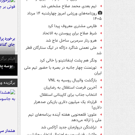
تیم بعدی محمد صلاح مشخص شد
روزنامه‌های ورزشی امروز چهارشنبه ۱۴ مرداد
۱۴۰۵
طارمی مشتری معروف پیدا کرد
شرط صلاح برای پیوستن به الاتحاد
هرو رنار سرمربی ساحل عاج شد
جای گذا
علی نعمتی شاگرد دژاگه در لیگ ستارگان قطر
شد
فیلم برگزی
ونگر هم پشت اینفانتینو را خالی کرد
بوسه‌ پ
تورنمنت چهار جانبه در بصره با حضور تیم ملی
ایران
بازگشت والیبال روسیه به VNL
برگزیده و
آخرین فرصت استقلال به رضاییان
انتخاب جذاب برای کاپیتانی استقلال
قرارداد یک میلیون دلاری بازیکن صدهزار
دلاری!
علوی: قلعه‌نویی هفته آینده برنامه‌های تیم
ملی را ارائه می‌دهد
تراِشتگن دروازه‌بان جدید آژاکس شد
هشدار سرم
واکنش فدراسیون به احتمال انتخاب جانشین