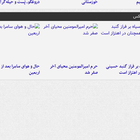
م
خوزستانی
دروغگو، پَست‌ و حیله‌گر!
عکس
 بر فراز گنبد حسینی
حرم امیرالمومنین محیای آخر
حال و هوای سامرا بعد از ا
 اهتزاز است
صفر شد
اربعین