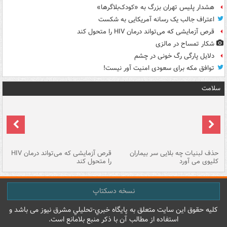
هشدار پلیس تهران بزرگ به «کودک‌بلاگرها»
اعتراف جالب یک رسانه آمریکایی به شکست
قرص آزمایشی که می‌تواند درمان HIV را متحول کند
شکار تمساح در مالزی
دلایل پارگی رگ خونی در چشم
توافق مکه برای سعودی امنیت آور نیست!
سلامت
حذف لبنیات چه بلایی سر بیماران
قرص آزمایشی که می‌تواند درمان HIV
عل
کلیوی می آورد
را متحول کند
قل
نسخه دسکتاپ
کليه حقوق اين سايت متعلق به پایگاه خبري-تحليلي مشرق نيوز می باشد و
استفاده از مطالب آن با ذکر منبع بلامانع است.