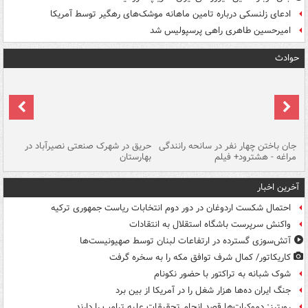
ادعای زلنسکی درباره تامین ماهانه موشک‌های رهگیر توسط آمریکا
امیرحسین طاهری راهی پرسپولیس شد
حوادث
جان باختن چهار نفر در سانحه رانندگی
حریق در شهرک صنعتی نصیرآباد در
حر
مراغه - هشترود+ فیلم
بهارستان
فی
آخرین اخبار
احتمال شکست اردوغان در دور دوم انتخابات ریاست جمهوری ترکیه
واکنش سرپرست باشگاه استقلال به انتقادات
آتش‌سوزی گسترده در ارتفاعات لبنان توسط صهیونیست‌ها
کاریکاتور/ کمال شرف توافق مکه را به سخره گرفت
شوک شبانه به تراکتور با حضور نکونام
جنگ ایران ده‌ها هزار شغل را در آمریکا از بین برد
رویترز: دموکرات‌ها قصد انجام تحقیقات علیه ترامپ را دارند