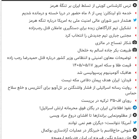
ترس کارشناس کویتی از تسلط ایران بر تنگۀ هرمز
خدمه ناو لینکلن: پس از ۸ ماه حضور در دریا خسته و درمانده‌ شدیم
هشدار دبیر شورای عالی امنیت ملی به امریکا درباره تنگه هرمز
تشکیل تیم کارآگاهان زبده برای دستگیری عاملان قتل رجب‌زاده
مجتبی جباری تیم جدیدش را انتخاب کرد
شکار تمساح در مالزی
طبیعت بکر جاده اسالم به خلخال
توضیحات معاون امنیتی و انتظامی وزیر کشور درباره قتل حمیدرضا رجب زاده
قیمت طلا و سکه امروز ۱۴۰۵/۰۵/۱۷
هافبک آلومینیوم پرسپولیسی شد
فیدان: ایران هدف پیمان دفاعی مکه نیست
روایت رسانه اسرائیلی از فشار واشنگتن بر تل‌آویو برای آتش‌بس و خلع سلاح
حماس
رویای اف-۳۵ ترکیه در بن‌بست
نفوذ اطلاعاتی ایران در یگان فوق محرمانه ارتش اسرائیل!
از مظلوم‌نمایی براندازها تا افشای دروغ مراد ویسی
آمریکا نتوانست؛ دیگران هم نمی توانند
شوخی حاج‌قاسم با خبرنگار در عملیات آزادسازی بوکمال
جان دوباره نگین فیروزه ای ایران «دریاچه ارومیه»