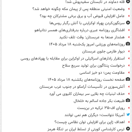
قله دماوند در تابستان سفیدپوش شد!
وضعیت امنیتی منطقه پس از پیمان مکه چگونه خواهد شد؟
عامل افزایش قبوض آب و برق برخی مشترکان چه بود؟
سرنگون‌کردن پهپاد اوکراینی با آتش رگبار روس‌ها
افشاگری روزنامه عبری درباره بدرفتاری‌های همسر نتانیاهو
هشدار صنعا به عربستان: وقت تلف نکنید
روزنامه‌های ورزشی امروز یک‌شنبه ۱۸ مرداد ۱۴۰۵
دیوار طارمی جلوی عربستان
استقرار رادارهای اسرائیلی در اوکراین برای مقابله با پهپادهای روسی
درخواست پنتاگون برای تولید سریع سلاح
مقاومت یمن؛ دو خیز اساسی
صفحه نخست روزنامه‌های یکشنبه ۱۸ مرداد ۱۴۰۵
آتش‌سوزی در تأسیسات آرامکو در جنوب غرب عربستان
حذف لبنیات چه بلایی سر بیماران کلیوی می آورد
طبیعت بکر جاده اسالم به خلخال
رویای اف-۳۵ ترکیه در بن‌بست
آمریکا نتوانست؛ دیگران هم نمی توانند
اهداف ژاپن برای افزایش توان نظامی چیست؟
ترس کارشناس کویتی از تسلط ایران بر تنگۀ هرمز