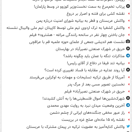
پرتاب تخم‌مرغ به سمت نخست‌وزیر کوزوو در وسط پارلمان!
نقشه کشی برای فتنه و اصرار بر دروغ
واکنش عربستان و قطر به بیانیه شورای امنیت درباره یمن
واکنش کشفیا به ترک اردوی تیم ملی توسط کاپیتان تیم ملی والیبال نشسته
جان باختن چهار نفر در سانحه رانندگی مراغه - هشترود+ فیلم
نشست هم اندیشی جمعی از علمای حوزه علمیه قم با عراقچی
حریق در شهرک صنعتی نصیرآباد در بهارستان
مذاکرات تنگه با عمان باید چگونه باشد؟
بیانیه تند فیفا در دفاع از آقای رئیس!
آیا روند عدلیه در مقابله با فساد تغییری کرده است؟
آمریکا از طریق ترکیه تسلیحات و مهمات به اوکراین می‌فرستد
نخستین تصویر مسی بعد از مرگ پدر
حریق در شهرک صنعتی نصیرآباد+ فیلم
شهرک‌نشین‌ها اموال فلسطینی‌ها را به آتش کشیدند!
آخرین وضعیت میدان نبرد به روایت مهدی محمدی
راز عبور مخفی جنگنده‌های ایرانی از چشم دشمن
نقشه راه ۱۵ ماده‌ای صلح غزه در بن‌بست
واکنش کنایه‌آمیز به عضویت ترکیه در پیمان مشترک با عربستان