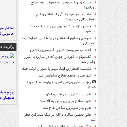
دست رد وینیسیوس به حقوقی هم سطح
رونالدو!
ماجرای خواهرخواندگی استقلال و تیم
افغانستانی چه بود؟
حسین نژاد با ۲ میلیون یورو از دینامو جدا
هشدار سرم
می‌شود
جاسوس تی
سرمربی سابق استقلال در یک‌قدمی هدایت یک
تیم ملی
برگزیده 
انتصاب سرپرست دبیری فدراسیون کشتی
گفت‌وگو با قهرمان جهان که در مبارزه با اشرار
جانباز شد
نشست اضطراری اینفانتینو با مدیران ارشد فیفا
تیم بعدی محمد صلاح مشخص شد
روزنامه‌های ورزشی امروز چهارشنبه ۱۴ مرداد
۱۴۰۵
پرچم سیاه
طارمی مشتری معروف پیدا کرد
همچنان در
شرط صلاح برای پیوستن به الاتحاد
هرو رنار سرمربی ساحل عاج شد
علی نعمتی شاگرد دژاگه در لیگ ستارگان قطر
شد
ونگر هم پشت اینفانتینو را خالی کرد