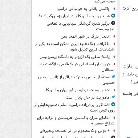
حمله می‌کند
ت، تصریح کرد:
واکنش بقائی به خیالبافی ترامپ
شاید روسیه، آمریکا را در ایران زمین‌گیر کند!
درگیر شدن گردشگر اسپانیایی با نظامی
صهیونیست
انفجار بزرگ در شهر المخا یمن
تلگراف: جنگ علیه ایران ممکن است به یکی از
اشتباهات تاریخ تبدیل شود
پاسخ منفی یک لژیونر به باشگاه پرسپولیس
دروازه‌بان اسپانیایی در یک‌قدمی بازگشت به
امارات
استقلال
باید از
استقبال خاص دخترک عراقی از زائران اربعین
شم؟!
حسینی
ادعای بسنت درباره توافق ایران و آمریکا
شفر جلسه
ماموریت در حال پایان است!
افشاگری برادرزاده ترامپ: تمام تصمیم‌هایش از
روی ترس است
امضای سران پاکستان، عربستان و ترکیه برای
«دفاع جمعی»
۶ فوتی و ۵ مصدوم بر اثر تصادف زنجیره‌ای