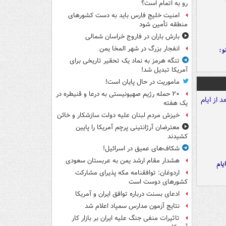
رو به اتمام است؟
امنیت خلیج فارس باید به دست کشورهای
منطقه تأمین شود
بارش باران در فاروج خراسان شمالی
انفجار بزرگ در شهر المخا یمن
و:
تنگه هرمز به نماد یک تحقیر تاریخی برای
آمریکا تبدیل شد!
ماموریت در حال پایان است!
۲۰ حمله رژیم صهیونیستی به درعا و قنیطره در
یک هفته
خیزش مردم لبنان علیه دولت سازشکار و خائن
معترضان آرژانتینی پرچم آمریکا را پایین
کشیدند
شکاف‌های عمیق در اسرائیل!
هشدار مقام ارشد یمن به عربستان سعودی
یام
اردوغان: توافقنامه مکه پذیرای مشارکت
کشورهای دوست است
ادعای بسنت درباره توافق ایران و آمریکا
نتایج آزمون مدارس سمپاد اعلام شد
تاثیرات منفی جنگ علیه ایران بر بازار کار