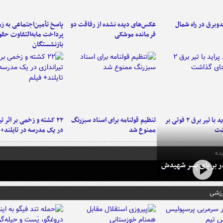
دوبرق در راه شمال
عکس‌های دیده نشده از رفاقت دو
پاسخ تأمین‌اجتماعی به ز
فرمانده‌ موشکی
پرداخت مابه‌التفاوت حق
بازنشستگان
برخورد پراید با تیر برق ۲ فوتی بر
تنظیم قولنامه برای اسناد سبزرنگ
۲۲ کشته و زخمی بر اثر ت
شت
ممنوع شد
در یک مدرسه در تایلند+ 
ده
در بر پای پسر شهیدش
رزشی