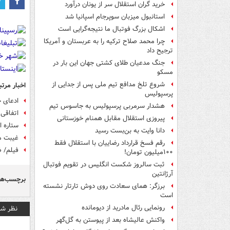
خرید گران استقلال سر از یونان درآورد
استانبول میزبان سوپرجام اسپانیا شد
اشکال بزرگ فوتبال ما نتیجه‌گرایی است
چرا محمد صلاح ترکیه را به عربستان و آمریکا
ترجیح داد
جنگ مدعیان طلای کشتی جهان این بار در
مسکو
شروع تلخ مدافع تیم ملی پس از جدایی از
اخبار مرتب
پرسپولیس
ادعای ج
هشدار سرمربی پرسپولیس به جاسوس تیم
اتفاقی
پیروزی استقلال مقابل همنام خوزستانی
ستاره ا
دانا وایت به بن‌بست رسید
غیبت م
رقم فسخ قرارداد رضاییان با استقلال فقط
فیلم/ ض
۱۰۰میلیون تومان!
ثبت سالروز شکست انگلیس در تقویم فوتبال
آرژانتین
برچسب‌ها
برزگر: همای سعادت روی دوش تارتار نشسته
است
رونمایی رئال مادرید از دیومانده
نظر شم
واکنش عالیشاه بعد از پیوستن به گل‌گهر