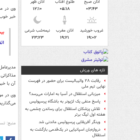
اذان صبح
طلوع آفتاب
اذان ظهر
۱۲:۱۰
۰۵:۱۸
۰۳:۴۳
خبر خوب 
غروب خورشید
اذان مغرب
نیمه‌شب شرعی
بیش
۲۳:۲۳
۱۹:۲۱
۱۹:۰۲
ات
مدیرعامل
تازه های ورزش
مذاکراتی
رقابت ۲۸ والیبالیست برای حضور در فهرست
آن با خبر
نهایی تیم ملی
میزبانی استقلال در آسیا به امارات می‌رسد؟
وی در مور
پاسخ منفی یک لژیونر به باشگاه پرسپولیس
می‌گذاریم
تلاش پزشکان استقلال برای رساندن چشمی به
هفته اول لیگ برتر
وینگر آفریقایی پرسپولیس ماندنی شد
منبع: تس
دروازه‌بان اسپانیایی در یک‌قدمی بازگشت به
استقلال