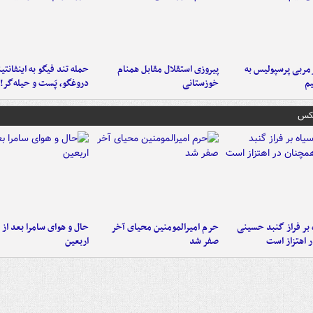
ربی پرسپولیس به
پیروزی استقلال مقابل همنام
حمله تند فیگو به اینفانتین
م
خوزستانی
دروغگو، پَست‌ و حیله‌گر!
عکس
 بر فراز گنبد حسینی
حرم امیرالمومنین محیای آخر
حال و هوای سامرا بعد از ا
 اهتزاز است
صفر شد
اربعین