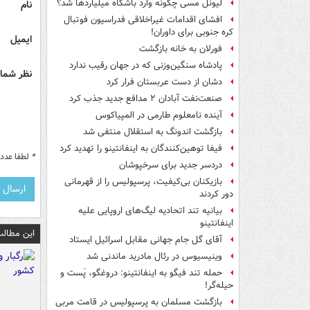
لیونل مسی چگونه وارد باشگاه میلیاردها شد؟
نام
افشای اقدامات غیراخلاقی فدراسیون فوتبال
کره جنوبی برای داوران!
ایمیل
فورلان به خانه بازگشت
پادشاه سنگین‌وزنی که در جهان رقیب ندارد
نظر شما 
دشان از دست عربستان فرار کرد
صنعت‌نفت آبادان ۲ مدافع جدید جذب کرد
آینده نامعلوم طارمی در المپیاکوس
بازگشت اندونگ به استقلال منتفی شد
فیفا توهین‌کنندگان به اینفانتینو را تهدید کرد
*
لطفا عدد م
دردسر جدید برای سرخپوشان
بازیکنان بی‌کیفیت، پرسپولیس را از قهرمانی
دور کردند
بیانیه تند اتحادیه لیگ‌های اروپایی علیه
اینفانتینو
این مطالب
آقای گل جام جهانی مقابل اسرائیل ایستاد
وینیسیوس در رئال مادرید ماندنی شد
حمله تند فیگو به اینفانتینو: دروغگو، پَست‌ و
حیله‌گر!
بازگشت مسلمان به پرسپولیس در قامت مربی