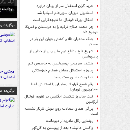
فیلم برگزی
خرید گران استقلال سر از یونان درآورد
روایت پ
استانبول میزبان سوپرجام اسپانیا شد
اشکال بزرگ فوتبال ما نتیجه‌گرایی است
برگزیده و
چرا محمد صلاح ترکیه را به عربستان و آمریکا
ترجیح داد
جنگ مدعیان طلای کشتی جهان این بار در
مسکو
شروع تلخ مدافع تیم ملی پس از جدایی از
پرسپولیس
هشدار سرمربی پرسپولیس به جاسوس تیم
پیروزی استقلال مقابل همنام خوزستانی
مجتبی جبا
انتخاب کر
دانا وایت به بن‌بست رسید
رقم فسخ قرارداد رضاییان با استقلال فقط
۱۰۰میلیون تومان!
برگزیده 
ثبت سالروز شکست انگلیس در تقویم فوتبال
آرژانتین
برزگر: همای سعادت روی دوش تارتار نشسته
است
رونمایی رئال مادرید از دیومانده
واکنش عالیشاه بعد از پیوستن به گل‌گهر