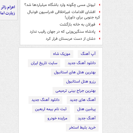
لیونل مسی چگونه وارد باشگاه میلیاردها شد؟
اعزام زائر 
افشای اقدامات غیراخلاقی فدراسیون فوتبال
زیارت اما
کره جنوبی برای داوران!
فورلان به خانه بازگشت
پادشاه سنگین‌وزنی که در جهان رقیب ندارد
دشان از دست عربستان فرار کرد
آپ آهنگ
موزیک شاه
دانلود آهنگ جدید
سایت تاریخ ایران
بهترین هتل های استانبول
رزرو هتل استانبول
بهترین جراح بینی ترمیمی
آهنگ های جدید
دانلود آهنگ جدید
پرشین هتل
ثبت نام بیمه اربعین
آهنگ جدید
مزایده خودرو
خرید بلیط استخر