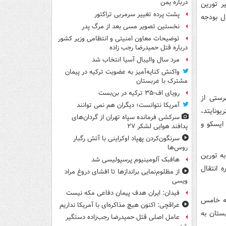
درباره یمن
یر
تورین
پشت پرده تغییر سرمربی تراکتور
ل بودجه
نخستین تصویر مسی بعد از مرگ پدر
توضیحات معاون امنیتی و انتظامی وزیر کشور
درباره قتل حمیدرضا رجب زاده
مرد سال والیبال آسیا انتخاب شد
واکنش کنایه‌آمیز به عضویت ترکیه در پیمان
مشترک با عربستان
رویای اف-۳۵ ترکیه در بن‌بست
ستی از
آمریکا نتوانست؛ دیگران هم نمی توانند
ونایتد،
سرکشی فرمانده سپاه تهران از گردان‌های
ایسکو
و
پدافند هوایی لشکر ۲۷
سرنگون‌کردن پهپاد اوکراینی با آتش رگبار
روس‌ها
به
تورین
هافبک آلومینیوم پرسپولیسی شد
 انتقال
از مظلوم‌نمایی براندازها تا افشای دروغ مراد
ویسی
فیدان: ایران هدف پیمان دفاعی مکه نیست
ه
خامس
عراقچی: اکنون هیچ مذاکره‌ای با آمریکا نداریم
ستان به
عامل اصلی قتل حمیدرضا رجب‌زاده دستگیر