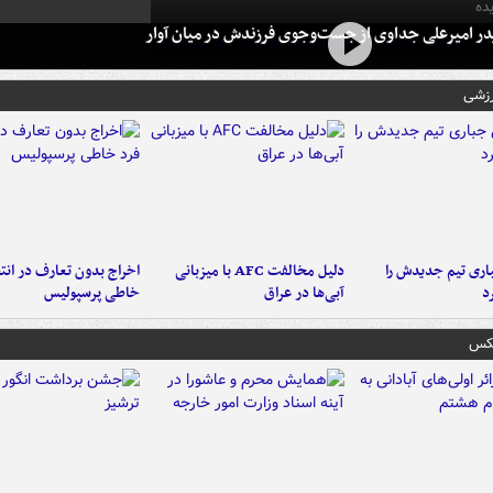
ده
در امیرعلی جداوی از جست‌وجوی فرزندش در میان آوار
رزشی
ری تیم جدیدش را
دلیل مخالفت AFC با میزبانی
اخراج بدون تعارف در انتظ
د
آبی‌ها در عراق
خاطی پرسپولیس
عکس