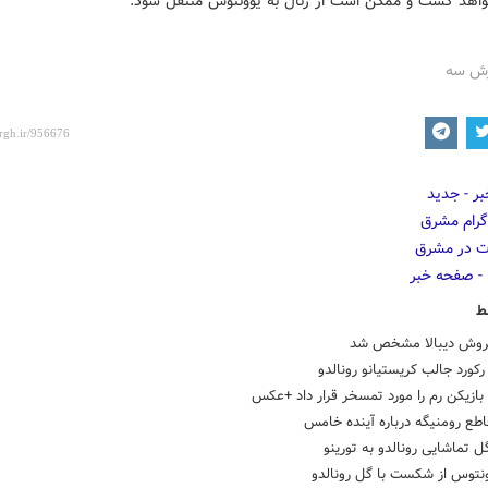
خواهد گشت و ممکن است از رئال به یوونتوس منتقل شود.
زش سه
ط
روش دیبالا مشخص شد
ورد جالب کریستیانو رونالدو
 بازیکن رم را مورد تمسخر قرار داد +عکس
طع رومنیگه درباره آینده خامس
ل تماشایی رونالدو به تورینو
ونتوس از شکست با گل رونالدو