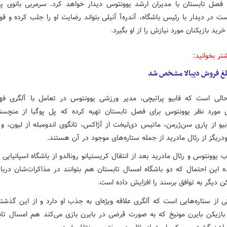
فصل تابستان با مدیران ارشد یوونتوس دیدار خواهد کرد. سرمربی بانوی پ
است در دیدار با رئیس باشگاه،
آندره‌آ
آنیلی
بتواند رضایت او را جلب کرده و قو
 خرید بازیکنان مورد نیازش را از او بگیرد.
تر بخوانید:
لغ فروش
دیبالا
مشخص شد
حالی است که فابیو
پراتیچی
، مدیر ورزشی یوونتوس در تعامل با
آلگری
فهر
ی مورد نظر یوونتوس برای فصل تابستان تهیه کرده که پل
پوگبا
از منچستری
بیو
از
پاری
سن‌ژرمن
،
ماتیس
دی‌لیخت
از آژاکس، تانگوی
اندومبله
از لیون، و
دریگز از رئال مادرید از جمله ستاره‌های موجود در آن هستند.
 یوونتوس و رئال مادرید بعد از انتقال کریستیانو رونالدو از باشگاه اسپانیایی 
 این احتمال که دو باشگاه امسال تابستان هم بتوانند در مذاکرات‌شان درباره
ن دیگر به توافق برسند را افزایش داده است.
 از ستاره‌هایی است که
آلگری
علاقه ویژه‌ای به جذب او دارد و از این گذشت
 بازیکن بایرن مونیخ که به صورت قرضی در بایرن بازی می‌کند هم امسال تاب