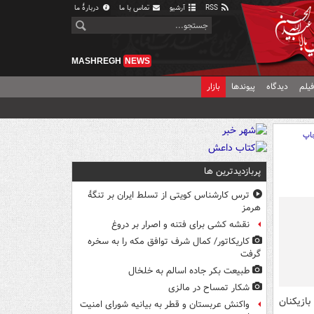
RSS
آرشیو
تماس با ما
دربارهٔ ما
MASHREGH
NEWS
یلم
دیدگاه
پیوندها
بازار
اپ
پربازدیدترین ها
ترس کارشناس کویتی از تسلط ایران بر تنگۀ
هرمز
نقشه کشی برای فتنه و اصرار بر دروغ
کاریکاتور/ کمال شرف توافق مکه را به سخره
گرفت
طبیعت بکر جاده اسالم به خلخال
شکار تمساح در مالزی
بازیکنان
واکنش عربستان و قطر به بیانیه شورای امنیت