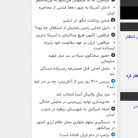
عراقچی: ما نه فراموش می‌کنیم نه می‌بخشیم
اذعان آمریکا به عبور ده‌ها کشتی از محاصره
ایران
جشن برداشت انگور در ترشیز
دلیل جدایی رامین رضاییان از استقلال چه بود؟
عراقچی: اکنون هیچ مذاکره‌ای با آمریکا نداریم
عراقچی: ایران بر عهد مقاومت خود پابرجا
ایستاده است
حضور سخنگوی سپاه بر سر مزار شهید
سلیمانی
عامل اصلی قتل حمیدرضا رجب‌زاده دستگیر
شد
ار فرد
بررسی ۳۰۰ روز پس از آتش‌بس: چه بر سر غزه
آمد؟
مرد سال والیبال آسیا انتخاب شد
عادی‌سازی تولید زیرزمینی در نمایش خانگی
حمله اسرائیل به شهرستان نبطیه در جنوب
لبنان
دستگیری متهم متواری مخل نظام ارزی کشور
در پیرانشهر
ترامپ در دام ایران افتاده است!