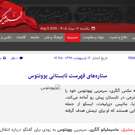
یکشنبه ۱۸ مرداد ۱۴۰۵ -
Aug 9 2026
ی
دفاع و امنیت
جهاد و مقاومت
حسینیه
فرهنگ و هنر
جامعه
اقتصاد
عکس و ف
956
تاریخ انتشار:
۱۶ اردیبهشت ۱۳۹۸ - ۱۴:۴۵
۰ نظر
چ
ستاره‌های فهرست تابستانی یوونتوس
ه مکس آلگری، سرمربی یوونتوس خود را
خرجی در تابستان پیش رو آماده می‌کند،
با، ماتیس دی‌لیخت، ایسکو از جمله
ایی هستند که او برای تیمش هدف گرفته
ش مشرق
،
ماسیملیانو آلگری
، سرمربی
یوونتوس
به زودی برای گفتگو درباره انتقال 