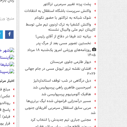
رئال باز
پشت پرده تغییر سرمربی تراکتور
واکنش سرپرست باشگاه استقلال به انتقادات
شوک شبانه به تراکتور با حضور نکونام
منبع: ور
واکنش کشفیا به ترک اردوی تیم ملی توسط
کاپیتان تیم ملی والیبال نشسته
بیانیه تند فیفا در دفاع از آقای رئیس!
نخستین تصویر مسی بعد از مرگ پدر
روزنامه‌های ورزشی امروز یک‌شنبه ۱۸ مرداد
۱۴۰۵
دیوار طارمی جلوی عربستان
افشای نقشه ترور لیونل مسی در جام جهانی
۲۰۲۶
اخبار مرتب
دبل درگاهی در شب توقف استانداردلیژ
امیرحسین طاهری راهی پرسپولیس شد
مبلغ ف
هافبک آلومینیوم پرسپولیسی شد
عکس/ رک
مسیر درآمدزایی فراموش شده لیگ برتری‌ها
رونالدو
مربی سابق استقلال سرمربی آفریقای جنوبی
پاسخ قا
شد
فیلم/ گ
مجتبی جباری تیم جدیدش را انتخاب کرد
فرار یو
پیروزی قاطع چلسی برابر میلان +فیلم