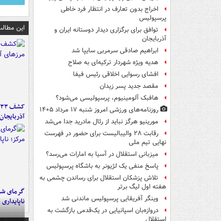
اخراج بدون تعارف در انتظار فرد خاطی
پرسپولیس
این مطالب
توافق برای برگزاری دیدار دوستانه ایران و
آذربایجان
ابراهیم صادقی سرمربی سایپا شد
هدیه ویژه شهردار ترکیه‌ای به صلاح
افشای رسوایی اخلاقی رئیس فیفا
مقصد جدید پسر زیدان
هافبک آلومینیوم، پرسپولیسی می‌شود؟
روزنامه‌های ورزشی امروز ‌شنبه ۱۷ مرداد ۱۴۰۵
آذربایجان
مورینیو هرگز نباید از رئال مادرید جدا می‌شد
رقابت ۲۸ والیبالیست برای حضور در فهرست
نهایی تیم ملی
میزبانی استقلال در آسیا به امارات می‌رسد؟
پاسخ منفی یک لژیونر به باشگاه پرسپولیس
تلاش پزشکان استقلال برای رساندن چشمی به
هفته اول لیگ برتر
گرمای شدی
وینگر آفریقایی پرسپولیس ماندنی شد
ناپایداری 
دروازه‌بان اسپانیایی در یک‌قدمی بازگشت به
استقلال