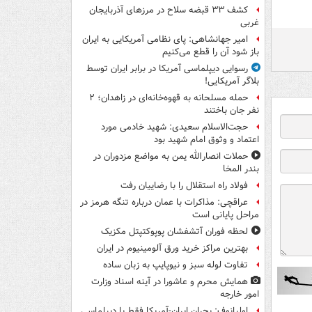
کشف ۳۳ قبضه سلاح در مرزهای آذربایجان
غربی
امیر جهانشاهی: پای نظامی آمریکایی به ایران
باز شود آن را قطع می‌کنیم
رسوایی دیپلماسی آمریکا در برابر ایران توسط
بلاگر آمریکایی!
حمله مسلحانه به قهوه‌خانه‌ای در زاهدان؛ ۲
نفر جان باختند
حجت‌الاسلام سعیدی: شهید خادمی مورد
اعتماد و وثوق امام شهید بود
حملات انصارالله یمن به مواضع مزدوران در
بندر المخا
فولاد راه استقلال را با رضاییان رفت
عراقچی: مذاکرات با عمان درباره تنگه هرمز در
مراحل پایانی است
لحظه فوران آتشفشان پوپوکتپتل مکزیک
بهترین مراکز خرید ورق آلومینیوم در ایران
تفاوت لوله سبز و نیوپایپ به زبان ساده
همایش محرم و عاشورا در آینه اسناد وزارت
امور خارجه
اولیانوف: بحران ایران-آمریکا فقط با دیپلماسی