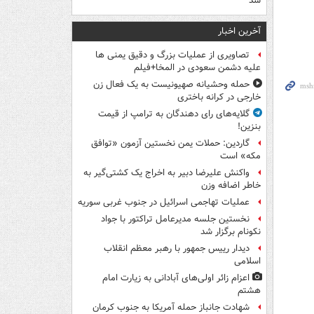
شد
آخرین اخبار
تصاویری از عملیات بزرگ و دقیق یمنی ها
علیه دشمن سعودی در المخا+فیلم
حمله وحشیانه صهیونیست به یک فعال زن
خارجی در کرانه باختری
گلایه‌های رای دهندگان به ترامپ از قیمت
بنزین!
گاردین: حملات یمن نخستین آزمون «توافق
مکه» است
واکنش علیرضا دبیر به اخراج یک کشتی‌گیر به
خاطر اضافه وزن
عملیات تهاجمی اسرائیل در جنوب غربی سوریه
نخستین جلسه مدیرعامل تراکتور با جواد
نکونام برگزار شد
دیدار رییس جمهور با رهبر معظم انقلاب
اسلامی
اعزام زائر اولی‌های آبادانی به زیارت امام
هشتم
شهادت جانباز حمله آمریکا به جنوب کرمان