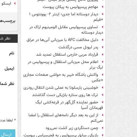
ایسکو 
مهاجم پرسپولیس به پیکان پیوست
دیدار دوستانه اما جدی؛ اینتر ۲- یوونتوس ۱
+فیلم
برچسب‌ها
تساوی پرسپولیس مقابل الومینیوم اراک در
دیدار دوستانه
نظر شم
دلیل مخالفت AFC با میزبانی آبی‌ها در عراق
پدر لیونل مسی درگذشت
نام
قرارداد مربی خارجی استقلال تمدید شد
اعلام محل میزبانی استقلال و پرسپولیس در
لیگ برتر
ایمیل
واکنش باشگاه خیبر به حواشی صفحات مجازی
+عکس
نظر شما 
خوشبینی بارسلونا به عملی شدن انتقال رودری
ترک ها روی ستاره بلژیکی دست گذاشتند
حضور نماینده گل‌گهر در قرعه‌کشی لیگ
قهرمانان آسیا
از این به بعد دیگر نامه‌های استقلال را امضا
*
لطفا عدد م
نمی‌کنم
چمن دستگردی زیر کشت نمی‌رود
بازیکن سابق پرسپولیس به فجرسپاسی پیوست