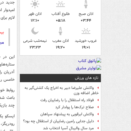
جدید در 
امیدوار 
اذان صبح
طلوع آفتاب
اذان ظهر
لازم برای
۱۲:۱۰
۰۵:۱۸
۰۳:۴۴
بیش
غروب خورشید
اذان مغرب
نیمه‌شب شرعی
مب
۲۳:۲۳
۱۹:۲۰
۱۹:۰۱
این در 
ستاره‌ها
آدریان
را
تازه های ورزش
خامس
رو
واکنش علیرضا دبیر به اخراج یک کشتی‌گیر به
روابط خوب
خاطر اضافه وزن
باعث شده
فولاد راه استقلال را با رضاییان رفت
چند بازیک
صلاح ترک‌ها را پولدار کرد
واکنش ابرقویی به پیشنهاد سپاهان
ایسکو
یکی
دلیل جدایی رامین رضاییان از استقلال چه بود؟
رودریگز،
مرد سال والیبال آسیا انتخاب شد