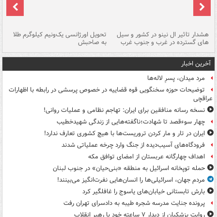
هشدار تاثیر ال نینو در کشور و سیل
تحویل اورژانسی یک‌ونیم کیلوگرم طلا
رگ
های گسترده در غرب و جنوب غرب
به صاحبش
کش
آخرین اخبار
مرد میدان، پسرِ لاله‌ها
توضیحات حوزه سخنگویی قوه قضاییه در خصوص پرسشی در رابطه با اظهارات
عراقچی
نسخه رسانه منافقین برای ایران: تهاجم نظامی و عملیات روانی!
چهار سوءقصد تا شهادت؛ناگفته‌هایی از زندگی شهیدخطیب
ایران در تار و مار کردن تروریست‌ها با هیچ کشوری تعارف ندارد!
فرودگاه‌های آسیب‌دیده از جنگ وارد چرخه عملیاتی شدند
اهداف چهارگانه عربستان از امضای توافق مکه
حمله توپخانه اسرائیل به منطقه «بنی‌حیان» در جنوب لبنان
مردم جهان، اسرائیلی‌ها را انسان‌هایی نفرت‌انگیز می‌بینند!
بارش تابستانی خیابان‌های یاسوج را غافلگیر کرد
پرونده جنایت مدرسه شجره طیبه به دادسرای تهران رفت
روایت پزشکیان از دیدار ۷ ساعته خود با رهبر انقلاب