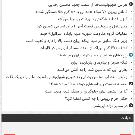
هراس صهیونیست‌ها از سمت جدید محسن رضایی
قاتلان پیرزن ۷۰ ساله همدانی با ۵۰ گرم طلا دستگیر شدند
گلزن قدبلند شگفتی تمرینات پرسپولیس شد
مدیرعامل پرسپولیس قیمت آخر را برای نساجی تعیین کرد
عملیات گروه مقاومت سوریه علیه پایگاه اسرائیل+ فیلم
وزیر جنگ سابق ترامپ: اینکه ایران دست بالا را دارد واقعیت است
کشف ۳۱۰ گرم تریاک از معده مسافر اتوبوس در قاینات
پهپادهای شاهد از دید رادارها پنهان می‌شوند
تنگه هرمز و پیام‌های بازدارنده ایران
بطری آبی که ماشین شما را به آتش می‌کشد
ولایتی انتصاب محسن رضایی به دبیری شورای‌عالی امنیت ملی را تبریک گفت
صفحه نخست روزنامه‌های دوشنبه ۱۹ مرداد ۱۴۰۵
آیا ماءالشعیر برای جلوگیری از سنگ کلیه مفید است
حکم اخراج ربیعی را چه کسی امضا کرد؟
در مسیر تولد ابریشم
حوادث