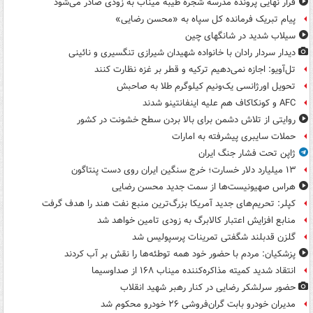
قرار نهایی پرونده مدرسه شجره طیبه میناب به زودی صادر می‌شود
پیام تبریک فرمانده کل سپاه به «محسن رضایی»
سیلاب شدید در شانگهای چین
دیدار سردار رادان با خانواده‌ شهیدان شیرازی تنگسیری و نائینی
تل‌آویو: اجازه نمی‌دهیم ترکیه و قطر بر غزه نظارت کنند
تحویل اورژانسی یک‌ونیم کیلوگرم طلا به صاحبش
AFC و کونکاکاف هم علیه اینفانتینو شدند
روایتی از تلاش دشمن برای بالا بردن سطح خشونت در کشور
حملات سایبری پیشرفته به امارات
ژاپن تحت فشار جنگ ایران
۱۳ میلیارد دلار خسارت؛ خرج سنگین ایران روی دست پنتاگون
هراس صهیونیست‌ها از سمت جدید محسن رضایی
کپلر: تحریم‌های جدید آمریکا بزرگ‌ترین منبع نفت هند را هدف گرفت
منابع افزایش اعتبار کالابرگ به زودی تامین خواهد شد
گلزن قدبلند شگفتی تمرینات پرسپولیس شد
پزشکیان: مردم با حضور خود همه توطئه‌ها را نقش بر آب کردند
انتقاد شدید کمیته مذاکره‌کننده میناب ۱۶۸ از صداوسیما
حضور سرلشکر رضایی در کنار رهبر شهید انقلاب
مدیران خودرو بابت گران‌فروشی ۲۶ خودرو محکوم شد