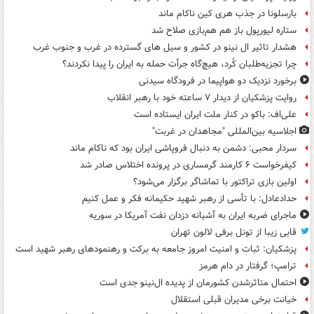
بارسلونا در جذب هری کین ناکام ماند
ستاره لیورپول باز هم هم‌بازی صلاح شد
هشدار تاثیر ال نینو در کشور و سیل های گسترده در غرب و جنوب غرب
چرا تجزیه‌طلبان کُرد، هیچ‌گاه جرأت حمله به ایران را پیدا نکردند؟
برخورد نزدیک دو هواپیما در فرودگاه سیدنی
روایت پزشکیان از دیدار ۷ ساعته خود با رهبر انقلاب
علی‌اف: باکو در کنار ملت ایران ایستاده است
اجلاسیه بین‌المللی "مجاهدان در غربت"
سردار محبی: دشمن به دنبال فروپاشی ایران بود که ناکام ماند
کیفرخواست ۶ کارمند گرمساری در پرونده اختلاس صادر شد
اولین بازی تراکتور با تماشاگر برگزار می‌شود؟
حدادعادل: با تأسی از رهبر شهید حکیمانه فکر و عمل کنیم
ماجرای ضربه ایران به آشیانه دزدان نفت آمریکا در سوریه
قابی زیبا از تونل برفی لالون تهران
پزشکیان: ثبات و امنیت امروز جامعه به برکت و رهنمودهای رهبر شهید است
ترامپ؛ گرفتار در دام هرمز
احتمال متاثرشدن کشورمان از پدیده ال‌نینو جدی است
خیانت برخی مدیران قبلی استقلال