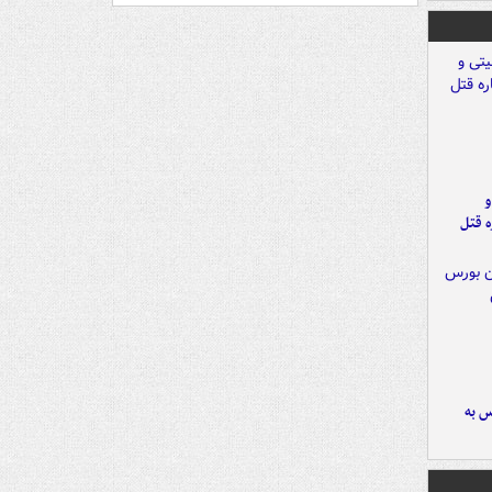
و
ه قتل
رس به