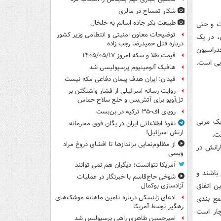
شکار تمساح در مالزی
طبیعت بکر جاده اسالم به خلخال
ت و حتی
توضیحات معاون امنیتی و انتظامی وزیر کشور
ن، در یک
درباره قتل حمیدرضا رجب زاده
 حالا هم ۸۰۰ هزار دلار از فدراسیون
قیمت طلا و سکه امروز ۱۴۰۵/۰۵/۱۷
بی است.
هافبک آلومینیوم پرسپولیسی شد
فیدان: ایران هدف پیمان دفاعی مکه نیست
روایت رسانه اسرائیلی از فشار واشنگتن بر
تل‌آویو برای آتش‌بس و خلع سلاح حماس
رویای اف-۳۵ ترکیه در بن‌بست
یک مربی
نفوذ اطلاعاتی ایران در یگان فوق محرمانه
ارتش اسرائیل!
ت.
از مظلوم‌نمایی براندازها تا افشای دروغ مراد
رانش در
ویسی
آمریکا نتوانست؛ دیگران هم نمی توانند
باشند و
شوخی حاج‌قاسم با خبرنگار در عملیات
ین اتفاق
آزادسازی بوکمال
ادعای زلنسکی درباره تامین ماهانه موشک‌های
مع بندی
رهگیر توسط آمریکا
چار است
امیرحسین طاهری راهی پرسپولیس شد