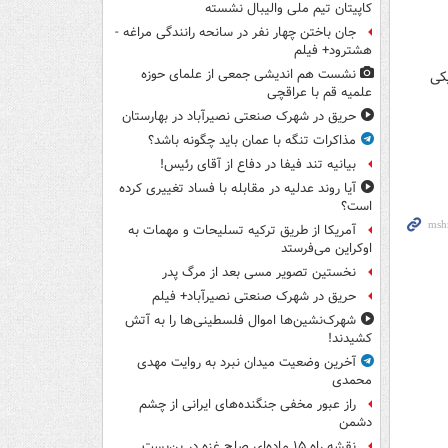
کاپیتان تیم ملی والیبال نشسته
جان باختن چهار نفر در سانحه رانندگی مراغه -
هشترود+ فیلم
نشست هم اندیشی جمعی از علمای حوزه
کی
علمیه قم با عراقچی
حریق در شهرک صنعتی نصیرآباد در بهارستان
مذاکرات تنگه با عمان باید چگونه باشد؟
بیانیه تند فیفا در دفاع از آقای رئیس!
آیا روند عدلیه در مقابله با فساد تغییری کرده
است؟
آمریکا از طریق ترکیه تسلیحات و مهمات به
اوکراین می‌فرستد
نخستین تصویر مسی بعد از مرگ پدر
حریق در شهرک صنعتی نصیرآباد+ فیلم
شهرک‌نشین‌ها اموال فلسطینی‌ها را به آتش
کشیدند!
آخرین وضعیت میدان نبرد به روایت مهدی
محمدی
راز عبور مخفی جنگنده‌های ایرانی از چشم
دشمن
نقشه راه ۱۵ ماده‌ای صلح غزه در بن‌بست