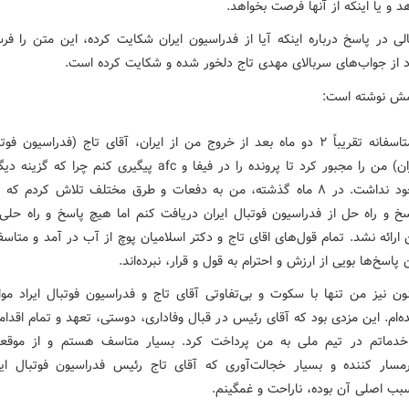
 و یا اینکه از آنها فرصت بخواهد.
لی در پاسخ درباره اینکه آیا از فدراسیون ایران شکایت کرده، این متن را فر
رد از جواب‌های سربالای مهدی تاج دلخور شده و شکایت کرده است.
امش نوشته است:
«متاسفانه تقریباً ۲ دو ماه بعد از خروج من از ایران، آقای تاج (فدراسیون فوت
ایران) من را مجبور کرد تا پرونده را در فیفا و afc پیگیری کنم چرا که گزین
وجود نداشت. در ۸ ماه گذشته، من به دفعات و طرق مختلف تلاش کردم که
خ و راه حل از فدراسیون فوتبال ایران دریافت کنم اما هیچ پاسخ و راه
حلی
ارائه نشد. تمام قول‌های
اقای
تاج و دکتر اسلامیان پوچ از آب در آمد و متاسفا
 پاسخ‌ها بویی از ارزش و احترام به قول و قرار، نبرده‌اند.
ون نیز من تنها با سکوت و بی‌تفاوتی آقای تاج و فدراسیون فوتبال ایراد موا
‌ام. این
مزدی
بود که آقای رئیس در قبال وفاداری، دوستی، تعهد و تمام اقدام
خدماتم در تیم ملی به من پرداخت کرد. بسیار
متاسف
هستم و از موقع
مسار کننده و بسیار خجالت‌آوری که آقای تاج رئیس فدراسیون فوتبال ایر
بب اصلی آن بوده، ناراحت و غمگینم.