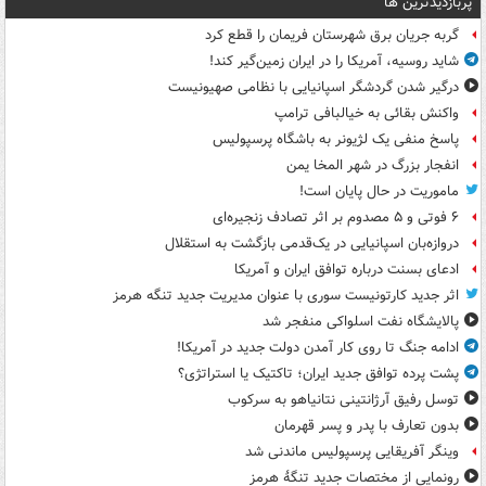
پربازدیدترین ها
گربه جریان برق شهرستان فریمان را قطع کرد
شاید روسیه، آمریکا را در ایران زمین‌گیر کند!
درگیر شدن گردشگر اسپانیایی با نظامی صهیونیست
واکنش بقائی به خیالبافی ترامپ
پاسخ منفی یک لژیونر به باشگاه پرسپولیس
انفجار بزرگ در شهر المخا یمن
ماموریت در حال پایان است!
۶ فوتی و ۵ مصدوم بر اثر تصادف زنجیره‌ای
دروازه‌بان اسپانیایی در یک‌قدمی بازگشت به استقلال
ادعای بسنت درباره توافق ایران و آمریکا
اثر جدید کارتونیست سوری با عنوان مدیریت جدید تنگه هرمز
پالایشگاه نفت اسلواکی منفجر شد
ادامه جنگ تا روی کار آمدن دولت جدید در آمریکا!
پشت پرده توافق جدید ایران؛ تاکتیک یا استراتژی؟
توسل رفیق آرژانتینی نتانیاهو به سرکوب
بدون تعارف با پدر و پسر قهرمان
وینگر آفریقایی پرسپولیس ماندنی شد
رونمایی از مختصات جدید تنگۀ هرمز