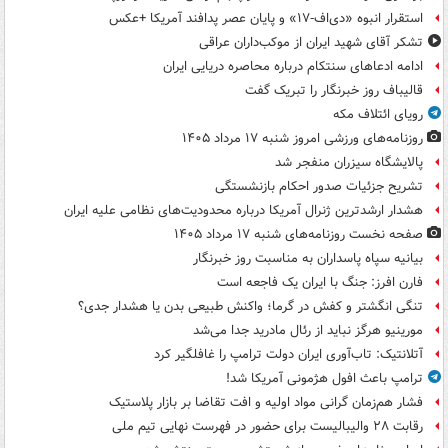
استقرار انبوه «دی‌اف‑۱۷» و پایان عصر پدافند آمریکا +عکس
تشکر آقای شهید ایران از موکب‌داران عراقی
ادامه ادعاهای سنتکام درباره محاصره دریایی ایران
قالیباف روز خبرنگار را تبریک گفت
رویای ائتلاف مکه
روزنامه‌های ورزشی امروز ‌شنبه ۱۷ مرداد ۱۴۰۵
پالایشگاه سیزران منفجر شد
تشریح جزئیات صدور احکام بازنشستگی
هشدار ارشدترین ژنرال آمریکا درباره محدودیت‌های نظامی علیه ایران
صفحه نخست روزنامه‌های شنبه ۱۷ مرداد ۱۴۰۵
بیانیه سپاه پاسداران به مناسبت روز خبرنگار
فارن افرز: جنگ با ایران یک فاجعه است
تنگی انگشتر و کفش در گرما؛ واکنش طبیعی بدن یا هشدار جدی؟
مورینیو هرگز نباید از رئال مادرید جدا می‌شد
آتلانتیک: تاب‌آوری ایران دولت ترامپ را غافلگیر کرد
ترامپ باعث افول هژمونی آمریکا شد!
فشار هم‌زمان گرانی مواد اولیه و افت تقاضا بر بازار پلاستیک
رقابت ۲۸ والیبالیست برای حضور در فهرست نهایی تیم ملی