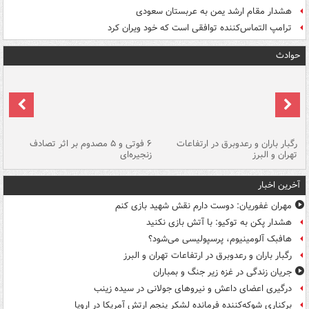
هشدار مقام ارشد یمن به عربستان سعودی
ترامپ التماس‌کننده توافقی است که خود ویران کرد
حوادث
رگبار باران و رعدوبرق در ارتفاعات
۶ فوتی و ۵ مصدوم بر اثر تصادف
گر
تهران و البرز
زنجیره‌ای
قط
آخرین اخبار
مهران غفوریان: دوست دارم نقش شهید بازی کنم
هشدار پکن به توکیو: با آتش بازی نکنید
هافبک آلومینیوم، پرسپولیسی می‌شود؟
رگبار باران و رعدوبرق در ارتفاعات تهران و البرز
جریان زندگی در غزه زیر جنگ و بمباران
درگیری اعضای داعش و نیروهای جولانی در سیده زینب
برکناری شوکه‌کننده فرمانده لشکر پنجم ارتش آمریکا در اروپا