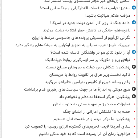
اسامی ژل‌های غیر مجاز شستشوی پوست منتشر شد
سندرز: ترامپ نماد فساد، اقتدارگرایی و جنگ‌طلبی است!
مراقب علائم هپاتیت باشید!
ادامه جنگ تا روی کار آمدن دولت جدید در آمریکا!
باغچه‌های خانگی در کاهش خطر ابتلا به دیابت موثرند
نگرانی تل‌آویو از گسترش پرونده‌های جاسوسی مرتبط با ایران
نیویورک تایمز: غرب تمایلی به تجهیز اوکراین به موشک‌های رهگیر ندارد
آیا از نفوذ نتانیاهو در واشنگتن کاسته شده است؟
توافق پرو و مکزیک بر سر ازسرگیری روابط دیپلماتیک
پزشکیان: شکافی بین دولت و نیروهای مسلح نیست
تاکید نخست‌وزیر عراق بر تقویت روابط با عربستان
وقتی رسانه عبری از کابوس بنیامین نتانیاهو می‌گوید
هیچ دولتی به اندازۀ ما در جهت سیاست‌های رهبری قدم برنداشت
پزشکیان: هرگز استعفا نداده‌ام و نخواهم داد
تجاوزات مجدد رژیم صهیونیستی به جنوب لبنان
حمله به ۱۵ نفتکش‌ اماراتی از ابتدای جنگ
پزشکیان: ما نوکر مردم و در خدمت آنان هستیم
سنای آمریکا لایحه تحریم‌های گسترده انرژی روسیه را تصویب کرد
عراقچی: زمان آن فرا رسیده است که به خود متکی باشیم