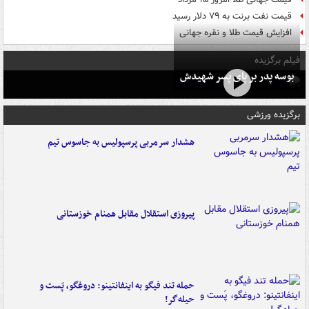
قیمت نفت برنت به ۷۹ دلار رسید
افزایش قیمت طلا و نقره جهانی
فیلم برگزیده
بوسه‌ پدر بر پای پسر شهیدش
برگزیده ورزشی
هشدار سرمربی پرسپولیس به جاسوس تیم
پیروزی استقلال مقابل همنام خوزستانی
حمله تند فیگو به اینفانتینو: دروغگو، پَست‌ و
حیله‌گر!