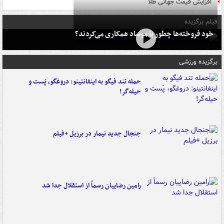
افزایش قیمت جهانی طلا
فیلم برگزیده
خود فروخته‌ها چطور با موساد همکاری می‌کردند؟
برگزیده ورزشی
حمله تند فیگو به اینفانتینو: دروغگو، پَست‌ و
حیله‌گر!
جنجال جدید نیمار در برزیل +فیلم
رامین رضاییان رسماً از استقلال جدا شد