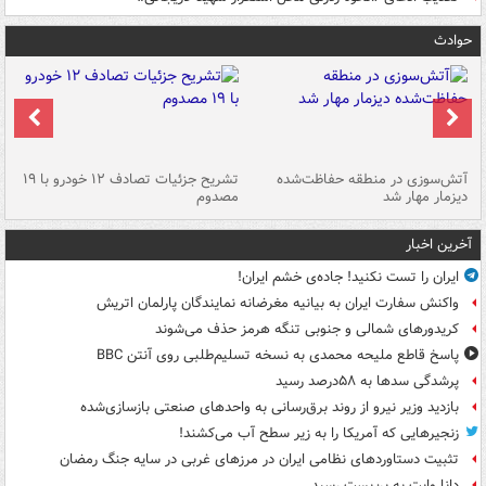
حوادث
تصادف مرگبار در محور اهواز–شوش ۲
آتش‌سوزی در منطقه حفاظت‌شده
تشریح جزئیات تصادف ۱۲ خودرو با ۱۹
پا
دیزمار مهار شد
مصدوم
آخرین اخبار
ایران را تست نکنید! جاده‌ی خشم ایران!
واکنش سفارت ایران به بیانیه مغرضانه نمایندگان پارلمان اتریش
کریدورهای شمالی و جنوبی تنگه هرمز حذف می‌شوند
پاسخ قاطع ملیحه محمدی به نسخه تسلیم‌طلبی روی آنتن BBC
پرشدگی سدها به ۵۸درصد رسید
بازدید وزیر نیرو از روند برق‌رسانی به واحدهای صنعتی بازسازی‌شده
زنجیرهایی که آمریکا را به زیر سطح آب می‌کشند!
تثبیت دستاوردهای نظامی ایران در مرزهای غربی در سایه جنگ رمضان
دانا وایت به بن‌بست رسید