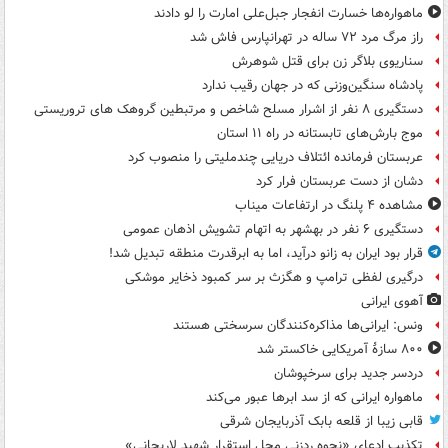
ماهواره‌ها خسارت انفجار جبل‌علی امارت را لو دادند
راز مرگ مرد ۷۲ ساله در تهرانپارس فاش شد
سناریوی بلاگر زن برای قتل شوهرش
پادشاه سنگین‌وزنی که در جهان رقیب ندارد
دستگیری ۸ نفر از اشرار مسلح شاخص و مرتبطین گروهک های تروریستی
موج بارش‌های تابستانه در راه ۱۱ استان
عربستان فرمانده ائتلاف دریایی چندملیتی را منصوب کرد
دشان از دست عربستان فرار کرد
مشاهده ۴ پلنگ در ارتفاعات میناب
دستگیری ۶ نفر در بهشهر به اتهام تشویش اذهان عمومی
قرار بود ایران به زانو درآید، اما به ابرقدرت منطقه تبدیل شد!
درگیری لفظی ترامپ و هگزث بر سر کمبود ذخایر موشکی
آهوی ایرانی
ونس: ایرانی‌ها مذاکره‌کنندگان سرسختی هستند
۸۰۰ سازۀ آمریکایی خاکستر شد
دردسر جدید برای سرخپوشان
ماهواره ایرانی که از سد ابرها عبور می‌کند
قابی زیبا از قلعه بابک آذربایجان شرقی
تکذیب ادعای «نحوه ردزنی محل استقرار شهید لاریجانی»