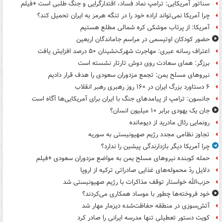
سناتور آمریکایی: ترامپ نماد فساد، اقتدارگرایی و جنگ طلبی است +فیلم
چرا آمریکا نمی‌تواند اراده خود را در تنگه هرمز به ایران تحمیل کند؟
آمریکا: از پرتاب موشکی کره شمالی مطلع هستیم
حضور کودکان اوتیسمی در مراسم جاماندگان اربعین
اعتراف رسانه عبری: مهاجرت شهرک‌نشینان ۵۰ درصد افزایش یافت
برزگر: همای سعادت روی دوش تارتار نشسته است
نیروهای مسلح یمن: تجمع مزدوران سعودی را هدف قرار دادیم
۶ دستاورد بزرگ ایران در ۱۶۰ روز رهبری رهبر انقلاب
جانسون: ترامپ از پیامدهای جنگ با ایران برای آمریکایی‌ها آگاه است
جان یک یهودی برابر ۱۰ میلیون انسان؟
رونمایی رئال مادرید از دیومانده
تجاوز نظامی مجدد رژیم صهیونیستی به سوریه
چرا آمریکا دیگر بازدارندگی پیشین را ندارد؟
حمله کوبنده نیروهای مسلح یمن به مواضع مزدوران سعودی +فیلم
دلایل ردّ محموله‌های غذایی صادراتی ترکیه از اروپا
حزب‌الله خواستار توقف مذاکرات با رژیم صهیونیستی شد
خود فروخته‌ها چطور با موساد همکاری می‌کردند؟
آتش‌سوزی در منطقه حفاظت‌شده دیزمار مهار شد
کویت دستور تعطیلی تنها مدرسه ایرانی را صادر کرد