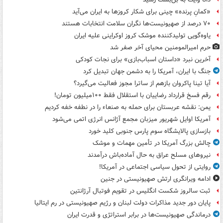
«کمانِ پرنده» چینی برای شکار کروزها به ایران می‌آید
۷۰ درصد از صهیونیست‌ها نگران سلامت انتخابات هستند
یاوه‌گویی تولیدکننده موشک کروز اوکراینی علیه ایران
حرم امیرالمومنین محیای آخر صفر شد
آخرین نبرد «داستان اسباب‌بازی» برای نجات کودکی
جنگ با ایران، آمریکا را به دشمن جهان تبدیل کرد
آیا تینا پاکروان بازهم از ساترا مجوز فعالیت می‌گیرد؟
رقم فسخ قرارداد رضاییان با استقلال فقط ۱۰۰میلیون تومان!
یمن: نقشه عربستان برای حمله به صنعاء را در نطفه خفه کردیم
آمریکا اوایل شهریور میزبان مجمع آژانس انرژی اتمی می‌شود
بازسازی پالایشگاه سوم پارس جنوبی کلید خورد
چالش بزرگ آمریکا در تأمین مهمات و موشک
نیروهای مسلح عراق به حال آماده‌باش درآمدند
روایتی از تحول سیاسی اجتماعی در آمریکا!
ادامه ویرانگری ارتش صهیونیستی در جنین
ثبت سالروز شکست انگلیس در تقویم فوتبال آرژانتین
پایان دور جدید مذاکرات دولت لبنان و رژیم صهیونیستی در رم ایتالیا
درماندگی صهیونیست‌ها در برابر استراتژی و قدرت ایران