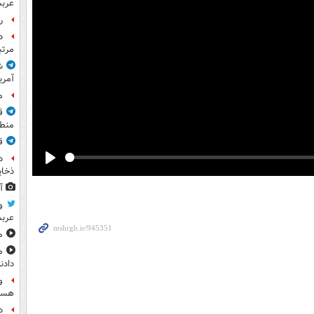
عرب
راز
مرت
ش
آمری
م
ق
منطق
ق
د
Play
ذخای
آ
و
عرب
مشا
م
دادن
و
هست
د