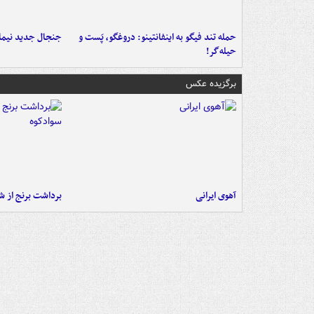
حمله تند فیگو به اینفانتینو: دروغگو، پَست‌ و
جنجال جدید نیمار
حیله‌گر!
برگزیده عکس
آهوی ایرانی
برداشت برنج از ش