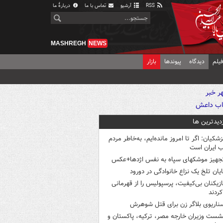
RSS
آرشیو
تماس با ما
دربارهٔ ما
MASHREGH
NEWS
یلم
دیدگاه
پیوندها
بازار
زدیدترین ها
زشکیان: اگر تا امروز مانده‌ایم، به‌خاطر مردم
 ایران است
جهیز موشکهای سپاه به نفس اژدها+عکس
ایان تلخ یک نزاع خانوادگی در دورود
ازیکنان بی‌کیفیت، پرسپولیس را از قهرمانی
کردند
ناریوی بلاگر زن برای قتل شوهرش
شست وزیران خارجه مصر، ترکیه، پاکستان و