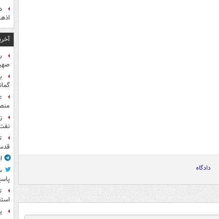
اذها
آخری
صهیو
ب
گمان
ع
منص
نفت
ت
قدس 
ا
دادگاه
س
پاسخ
ت
استق
ی