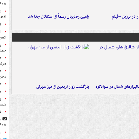
۴۰۵
 در برزیل +فیلم
رامین رضاییان رسماً از استقلال جدا شد
اذها
ف
انفج
ب
حمل
مرت
د
ذخای
د
الیزارهای شمال در سوادکوه
بازگشت زوار اربعین از مرز مهران
م
و
هست
ت
۴۰۵
راز