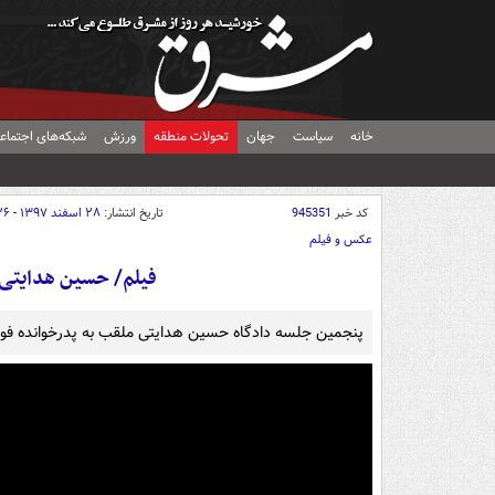
خانه
سیاست
جهان
تحولات منطقه
ورزش
شبکه‌های اجتماع
کد خبر
945351
تاریخ انتشار:
۲۸ اسفند ۱۳۹۷ - ۰۸:۲۶
عکس و فیلم
فیلم/ حسین هدایتی: به ۱۴ فدراسیون پول
پنجمین جلسه دادگاه حسین هدایتی ملقب به پدرخوانده فوتب