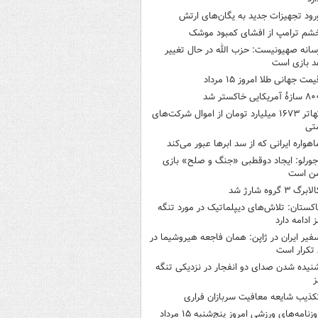
رود تجهیزات جدید به یگان‌های ارتش
شم ترامپ از افشای کمبود موشک
سانه صهیونیست: حزب الله در حال تغییر
د بازی است
یمت جهانی طلا امروز ۱۵ مرداد
ازۀ آمریکایی خاکستر شد
تهاتر ۱۶۷۳ میلیارد تومان از اموال شرکت‌های
تی
اهواره ایرانی که از سد ابرها عبور می‌کند
جورلو: ایجاد دوقطبی «جنگ و صلح‌» بازی
ن است
لابرگ ۳ گروه شارژ شد
اکستان: تلاش‌های دیپلماتیک در مورد تنگه
 ادامه دارد
فیر ایران در ژاپن: همان فاجعه هیروشیما در
تکرار است
نیده شدن صدای دو انفجار در نزدیکی تنگه
ز
کذیب شایعه معافیت سربازان فراری
روزنامه‌های ورزشی امروز پنج‌شنبه ۱۵ مرداد