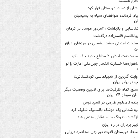
فاع هستند
شان از دست عربستان فرار کرد
یام فرمانده هوافضای سپاه به بسیجیان
ان
اسایی و بازداشت ۲۱مزدور موساد در کرمان
بوالقاسم قاسم‌زاده درگذشت
ملیات امنیتی حشد الشعبی در مرزهای عراق
دن
عت‌نفت آبادان ۲ مدافع جدید جذب کرد
اهواره‌ها خسارت انفجار جبل‌علی امارت را لو
د
وایت گاردین از «دیپلماسی کودکستانی»
پ در برابر ایران
سیج تمام ظرفیت‌ها برای تعیین وضعیت دیگر
ن سوخو ۲۴ ایران
ینده نامعلوم طارمی در المپیاکوس
ره شمالی یک موشک بالستیک شلیک کرد
ازگشت اندونگ به استقلال منتفی شد
اییز پرباران در راه ایران
نعا: عربستان قدرت دور زدن محاصره دریایی
ارد