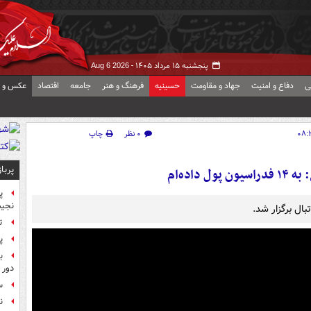
پنجشنبه ۱۵ مرداد ۱۴۰۵ -
Aug 6 2026
ی
دفاع و امنیت
جهاد و مقاومت
حسینیه
فرهنگ و هنر
جامعه
اقتصاد
عکس و ف
۰ نظر
چاپ
پربا
 داده‌ام
پ
نجیب
ال برگزار شد.
ت
پ
ب
دور 
س
ن