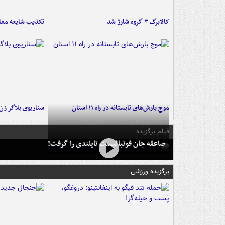
کالابرگ ۳ گروه شارژ شد
تکذیب شایعه معا
موج بارش‌های تابستانه در راه ۱۱ استان
سناریوی بلاگر ز
فیلم برگزیده
صاعقه جان فوتبالیست تایلندی را گرفت!
برگزیده ورزشی