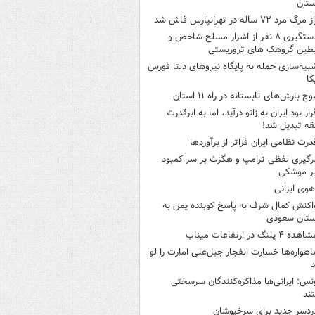
ستان
 مرگ مرد ۷۲ ساله در تهرانپارس فاش شد
دستگیری ۸ نفر از اشرار مسلح شاخص و
بطین گروهک های تروریستی
بیه‌سازی حمله به پایگاه نیروهای دلتا فورس
کا
وج بارش‌های تابستانه در راه ۱۱ استان
رار بود ایران به زانو درآید، اما به ابرقدرت
ه تبدیل شد!
درت نظامی ایران فراتر از برآوردها
رگیری لفظی ترامپ و هگزث بر سر کمبود
ر موشکی
هوی ایرانی
اکنش کمال شرف به پاسخ کوبنده یمن به
ستان سعودی
هده ۴ پلنگ در ارتفاعات میناب
اهواره‌ها خسارت انفجار جبل‌علی امارت را لو
د
نس: ایرانی‌ها مذاکره‌کنندگان سرسختی
ند
ردسر جدید برای سرخپوشان