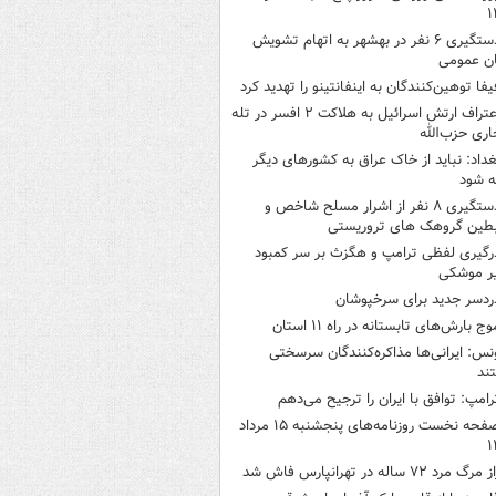
۱
دستگیری ۶ نفر در بهشهر به اتهام تشویش
ن عمومی
یفا توهین‌کنندگان به اینفانتینو را تهدید کرد
اعتراف ارتش اسرائیل به هلاکت ۲ افسر در تله
اری حزب‌الله
غداد: نباید از خاک عراق به کشورهای دیگر
ه شود
دستگیری ۸ نفر از اشرار مسلح شاخص و
بطین گروهک های تروریستی
رگیری لفظی ترامپ و هگزث بر سر کمبود
ر موشکی
ردسر جدید برای سرخپوشان
وج بارش‌های تابستانه در راه ۱۱ استان
نس: ایرانی‌ها مذاکره‌کنندگان سرسختی
ند
رامپ: توافق با ایران را ترجیح می‌دهم
صفحه نخست روزنامه‌های پنجشنبه ۱۵ مرداد
۱
 مرگ مرد ۷۲ ساله در تهرانپارس فاش شد