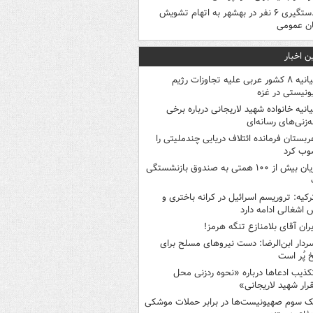
دستگیری ۶ نفر در بهشهر به اتهام تشویش
ن عمومی
ن اخبار
بیانیه ۸ کشور عربی علیه تجاوزات رژیم
نیستی در غزه
یانیه خانواده شهید لاریجانی درباره برخی
ه‌زنی‌های رسانه‌ای
ربستان فرمانده ائتلاف دریایی چندملیتی را
وب کرد
زیان بیش از ۱۰۰ همتی به صندوق‌ بازنشستگی
رکیه: تروریسم اسرائیل در کرانه باختری و
اشغالی ادامه دارد
یران آقای بلامنازع تنگه هرمز!
ردار ابن‌الرضا: دست نیروهای مسلح برای
 پُر است
کذیب ادعاها درباره «نحوه ردزنی محل
رار شهید لاریجانی»
ک‌ سوم صهیونیست‌ها در برابر حملات موشکی