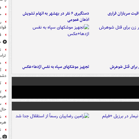
و
فیت سربازان فراری
دستگیری ۶ نفر در بهشهر به اتهام تشویش
خ
اذهان عمومی
ر
قواع
ق
۸۰۰ س
تراس
م
ن برای قتل شوهرش
تجهیز موشکهای سپاه به نفس اژدها+عکس
آ
دشم
کا
پ
هرمز
س
حال 
ش
هرم
ت