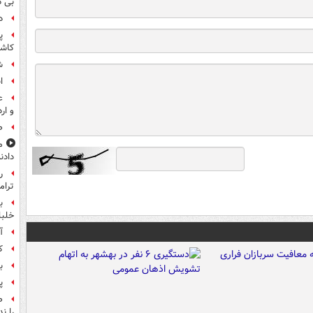
بی د
د
پ
کاش
شن
ا
ع
و ار
صن
م
دادن
ر
ترام
ب
خلبانا
آ
ک
ب
پ
ص
را ند