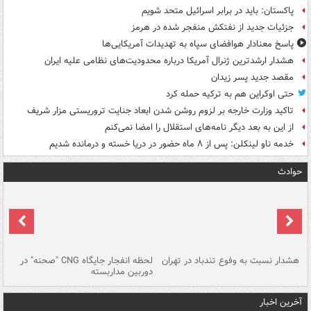
پاکستان: باید در برابر اسرائیل متحد شویم
جزئیات جدید از نفتکش منفجر شده در هرمز
پاسخ معنادار هوافضای سپاه به تهدیدات آمریکایی‌ها
هشدار ارشدترین ژنرال آمریکا درباره محدودیت‌های نظامی علیه ایران
مقصد جدید پسر زیدان
حتی اوکراین هم به ترکیه حمله کرد
تاکید وزارت خارجه بر لزوم روشن شدن ابعاد جنایت تروریستی مزار شریف
از این به بعد دیگر نامه‌های استقلال را امضا نمی‌کنم
خدمه ناو لینکلن: پس از ۸ ماه حضور در دریا خسته و درمانده‌ شدیم
حوادث
ای
هشدار نسبت به وفوع تندباد در تهران
لحظه انفجار جایگاه CNG "صحنه" در
دس
دوربین مداربسته
ات
آخرین اخبار