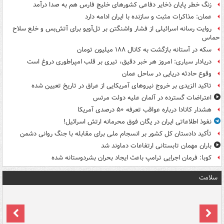
زنگ خطر پایان ذخایر دفاعی کشورهای خلیج فارس هم به صدا درآمد
عمان: مذاکرات مثبت و سازنده با ایران ادامه دارد
روایت رسانه اسرائیلی از فشار واشنگتن بر تل‌آویو برای آتش‌بس و خلع سلاح
حماس
سکه در آستانه بازگشت به کانال ۱۸۸ میلیون تومان
دریادار سیاری: امروز هر خبر دقیق، تیری بر قلب امپراطوری دروغ است
وقوع حادثه دریایی در ساحل عمان
تاکید الزیدی بر خروج نیروهای آمریکایی از عراق در تاریخ تعیین شده
اعتراضات گسترده در آلمان علیه دولت مرتس
هشدار کانادا درباره عواقب تعرفه ۵۰ درصدی آمریکا
نفوذ اطلاعاتی ایران در یگان فوق محرمانه ارتش اسرائیل!
تأکید دادستان کل کشور بر انسجام ملی برای مقابله با جنگ روانی دشمن
باران مهمان تابستانی ارتفاعات دماوند شد
کوبا: فرمان اجرایی ترامپ باعث ایجاد بحران بشردوستانه شده
سلامت