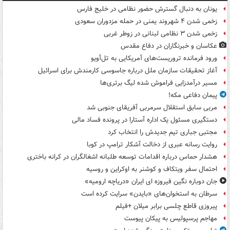
یونان به دنبال گسترش حضور نظامی در خلیج فارس
زخمی شدن ۴ شهروند یمنی در حمله مزدوران سعودی
زخمی شدن ۳ نظامی لبنانی در زوطر غربی
عکاسان و خبرنگاران در دفاع مقدس
ورود فرمانده تروریست‌های آمریکایی به تل‌آویو
آغاز تحقیقات سازمان ملل درباره جاسوسی کارمندش برای اسرائیل
مسیر درآمدزایی فراموش شده لیگ برتری‌ها
پیمان دفاعی مکه!
مربی سابق استقلال سرمربی آفریقای جنوبی شد
دستگیری مسئول یک اداره آستارا در پرونده فساد مالی
مجتبی جباری تیم جدیدش را انتخاب کرد
روایت رسانه عبری از دخالت آشکار ترامپ در کوبا
هشدار حماس درباره اقدامات توسعه طلبانه اشغالگران در کرانه باختری
احتمال سفر ویتکاف و کوشنر به اوکراین و روسیه
جان دوباره نگین فیروزه ای ایران «دریاچه ارومیه»
سرطان به استخوان‌های «بایدن» سرایت کرده است
پیروزی قاطع چلسی برابر میلان +فیلم
مهاجم پرسپولیس به پیکان پیوست