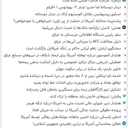
ترامپ، مرتکب جنایت جنگی شده است
دیدار دوستانه اما جدی؛ اینتر ۲- یوونتوس ۱ +فیلم
تساوی پرسپولیس مقابل الومینیوم اراک در دیدار دوستانه
پشت‌پرده مداخله آمریکا در حمایت از یِن ژاپن؛ خیرخواهی یا خودخواهی؟
همتی: کنترل ترازنامه بانک‌ها با جدیت دنبال می‌شود
سفر رئیس دستگاه اطلاعاتی عربستان به عراق
دلیل مخالفت AFC با میزبانی آبی‌ها در عراق
سخنگوی ارتش: نظم ایرانی حاکم بر تنگه غیرقابل بازگشت است
هشدار الموسوی درباره توطئه آمریکا برای ایجاد شکاف در نیروهای مسلح عراق
تعطیلی تدریجی مراکز دیالیز خصوصی به دلیل انباشت بدهی بیمه‌ها
خاویر باردم؛ یک ستاره در برابر سکوت جهان
خدمه ناو لینکلن: پس از ۸ ماه حضور در دریا خسته و درمانده‌ شدیم
توافق بغداد و شرکت «شورون» برای احداث خط لوله بصره
تشکیل تیم کارآگاهان زبده برای دستگیری عاملان قتل رجب‌زاده
ولایتی: نیروهای خارجی باید منطقه را ترک کنند
هشدار دبیر شورای عالی امنیت ملی به امریکا درباره تنگه هرمز
پرونده حقوقی جنایت جنگی آمریکا در میناب به جریان افتاد
ادعای زلنسکی درباره تامین ماهانه موشک‌های رهگیر توسط آمریکا
خطای محاسباتی آمریکا و برتری راهبردی جمهوری اسلامی!