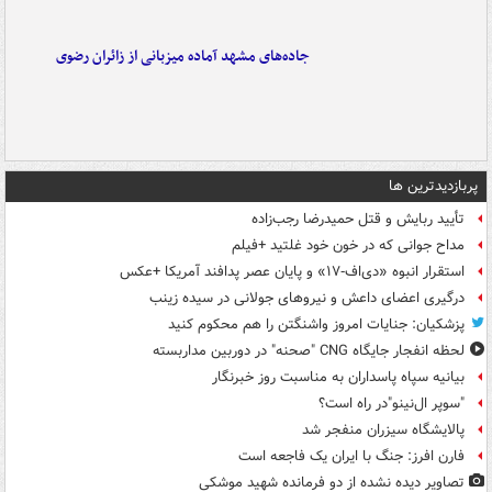
جاده‌های مشهد آماده میزبانی از زائران رضوی
پربازدیدترین ها
تأیید ربایش و قتل حمیدرضا رجب‌زاده
مداح جوانی که در خون خود غلتید +فیلم
استقرار انبوه «دی‌اف‑۱۷» و پایان عصر پدافند آمریکا +عکس
درگیری اعضای داعش و نیروهای جولانی در سیده زینب
پزشکیان: جنایات امروز واشنگتن را هم محکوم کنید
لحظه انفجار جایگاه CNG "صحنه" در دوربین مداربسته
بیانیه سپاه پاسداران به مناسبت روز خبرنگار
"سوپر ال‌نینو"در راه است؟
پالایشگاه سیزران منفجر شد
فارن افرز: جنگ با ایران یک فاجعه است
تصاویر دیده‌ نشده از دو فرمانده شهید موشکی