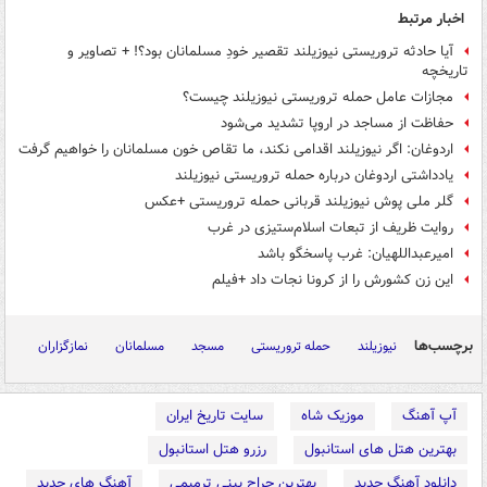
اخبار مرتبط
آیا حادثه تروریستی نیوزیلند تقصیر خودِ مسلمانان بود؟! + تصاویر و
تاریخچه
مجازات عامل حمله تروریستی نیوزیلند چیست؟
حفاظت از مساجد در اروپا تشدید می‌شود
اردوغان: اگر نیوزیلند اقدامی نکند، ما تقاص خون مسلمانان را خواهیم گرفت
یادداشتی اردوغان درباره حمله تروریستی نیوزیلند
گلر ملی پوش نیوزیلند قربانی حمله تروریستی +عکس
روایت ظریف از تبعات اسلام‌ستیزی در غرب
امیرعبداللهیان: غرب پاسخگو باشد
این زن کشورش را از کرونا نجات داد +فیلم
برچسب‌ها
نیوزیلند
حمله تروریستی
مسجد
مسلمانان
نمازگزاران
آپ آهنگ
موزیک شاه
سایت تاریخ ایران
بهترین هتل های استانبول
رزرو هتل استانبول
دانلود آهنگ جدید
بهترین جراح بینی ترمیمی
آهنگ های جدید