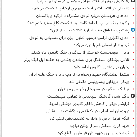
بلاتکلیفی بیش از ۱۳۰۰ مهاجر خردسال در سئوتای اسپانیا
زلنسکی در انتخابات ریاست جمهوری اوکراین شکست می‌خورد
ادعاهای عربستان درباره توافق مشترک با ترکیه و پاکستان
چگونه جنگ ترامپ با دانشگاه‌ها به شکست کاخ سفید ختم شد؟
پشت پرده توافق جدید ایران؛ تاکتیک یا استراتژی؟
ادعای تکراری ترامپ درمورد تمایل ایران برای دستیابی به توافق
گرد و غبار آسمان قم را تیره می‌کند
وزیران صهیونیست خواستار از سرگیری جنگ نابودی غزه شدند
تلاش پزشکان استقلال برای رساندن چشمی به هفته اول لیگ برتر
بحران در راه‌آهن انگلیس ادامه دارد
هشدار نمایندگان جمهوری‌خواه به ترامپ درباره جنگ علیه ایران
وینگر آفریقایی پرسپولیس ماندنی شد
ترافیک سنگین در محورهای خروجی مازندران
درگیر شدن گردشگر اسپانیایی با نظامی صهیونیست
گزارشی دیگر از کاهش ذخایر کلیدی موشکی آمریکا
دروازه‌بان اسپانیایی در یک‌قدمی بازگشت به استقلال
تنگه هرمز ریاض را وادار به تخفیف‌دهی نفتی کرد
خرید گران استقلال سر از یونان درآورد
گربه جریان برق شهرستان فریمان را قطع کرد