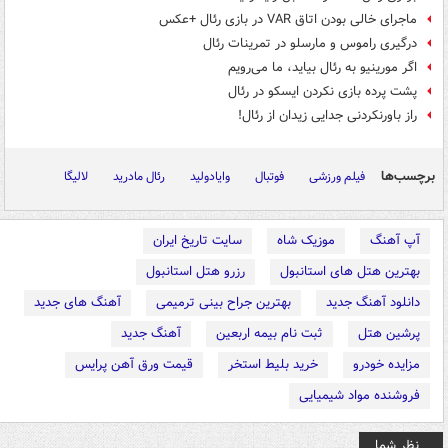
ماجرای خالی بودن اتاق VAR در بازی رئال +عکس
درگیری راموس و مارسلو در تمرینات رئال
اگر مورینیو به رئال بیاید، ما می‌رویم
پشت پرده بازی نکردن ایسکو در رئال
راز باورنکردنی جدایی زیدان از رئال!
برچسب‌ها
فیلم ورزشی
فوتبال
وایادولید
رئال مادرید
لالیگا
آپ آهنگ
موزیک شاه
سایت تاریخ ایران
بهترین هتل های استانبول
رزرو هتل استانبول
دانلود آهنگ جدید
بهترین جراح بینی ترمیمی
آهنگ های جدید
پرشین هتل
ثبت نام بیمه اربعین
آهنگ جدید
مزایده خودرو
خرید بلیط استخر
قیمت ورق آهن پرایس
فروشنده مواد شیمیایی
نظر شما