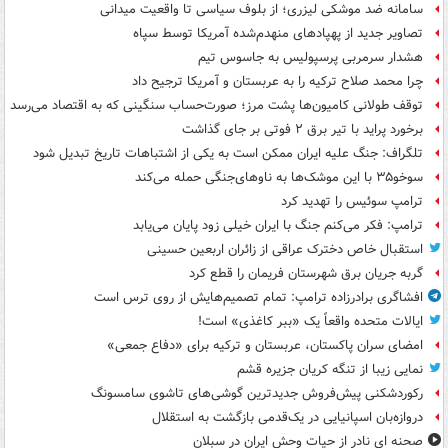
سامانه ضد موشکی لیزری؛ از بلوف سیاسی تا واقعیت میدانی
تصاویر جدید از پهپادهای منهدم‌شده آمریکا توسط سپاه
هشدار سرمربی پرسپولیس به جاسوس تیم
چرا محمد صلاح ترکیه را به عربستان و آمریکا ترجیح داد
توقف طولانی کامیون‌ها پشت مرز؛ صورت‌حساب سنگینی که به اقتصاد می‌رسد
برخورد پراید با تیر برق ۲ فوتی بر جای گذاشت
تلگراف: جنگ علیه ایران ممکن است به یکی از اشتباهات تاریخ تبدیل شود
سوخو۳۵ با این موشک‌ها به ناوهای‌جنگی حمله می‌کند
ترامپ سوئیس را تهدید کرد
ترامپ: فکر می‌کنم جنگ با ایران خیلی زود پایان می‌یابد
استقبال خاص دخترک عراقی از زائران اربعین حسینی
گربه جریان برق شهرستان فریمان را قطع کرد
افشاگری برادرزاده ترامپ: تمام تصمیم‌هایش از روی ترس است
ایالات متحده واقعاً یک «ببر کاغذی» است!
امضای سران پاکستان، عربستان و ترکیه برای «دفاع جمعی»
نمایی زیبا از تنگه کریان جزیره قشم
رکوردشکنی پیش‌فروش جدیدترین گوشی‌های تاشوی سامسونگ
دروازه‌بان اسپانیایی در یک‌قدمی بازگشت به استقلال
صحنه ای نادر از حیات وحش ایران در سبلان