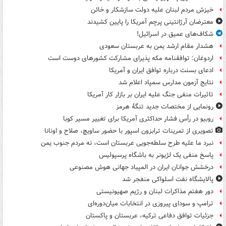
خیزش مردم لبنان علیه دولت سازشکار و خائن
معترضان آرژانتینی پرچم آمریکا را پایین کشیدند
شکاف‌های عمیق در اسرائیل!
هشدار مقام ارشد یمن به عربستان سعودی
اردوغان: توافقنامه مکه پذیرای مشارکت کشورهای دوست است
ادعای بسنت درباره توافق ایران و آمریکا
نتایج آزمون مدارس سمپاد اعلام شد
تاثیرات منفی جنگ علیه ایران بر بازار کار آمریکا
رونمایی از مختصات جدید تنگۀ هرمز
روبیو در رأس فشار حداکثری آمریکا برای تغییر مسیر کوبا
تصویری از تمرینات ترابزون اسپور با حضور ساویچ، صلاح و اونانا
نبرد ما علیه طرح سلطه‌جویی عربستان است، نه مردم جنوب یمن
پاسخ منفی یک لژیونر به باشگاه پرسپولیس
درخشش جوانان ایران در المپیاد جهانی هوش مصنوعی
پالایشگاه نفت اسلواکی منفجر شد
دور هفتم مذاکرات لبنان و رژیم صهیونیستی
ترامپ و سودای پیروزی در انتخابات میان‌دوره‌ای
جزئیات توافق دفاعی ترکیه، عربستان و پاکستان