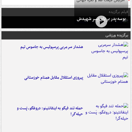
افزایش قیمت طلا و نقره جهانی
فیلم برگزیده
بوسه‌ پدر بر پای پسر شهیدش
برگزیده ورزشی
هشدار سرمربی پرسپولیس به جاسوس تیم
پیروزی استقلال مقابل همنام خوزستانی
حمله تند فیگو به اینفانتینو: دروغگو، پَست‌ و
حیله‌گر!