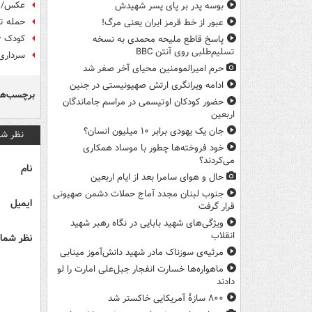
عکس/ ح
بوسه‌ پدر بر پای پسر شهیدش
حمله تر
عبور از خط قرمز ایران یعنی مرگ!
کودک ۶ساله‌ای که دشمن اهل‌بیت را «شیعه» کرد
پاسخ قاطع ملیحه محمدی به نسخه
تسلیم‌طلبی روی آنتن BBC
سرداری 
حرم امیرالمومنین محیای آخر صفر شد
ادامه ویرانگری ارتش صهیونیستی در جنین
برچسب‌ها
حضور کودکان اوتیسمی در مراسم جاماندگان
اربعین
جان یک یهودی برابر ۱۰ میلیون انسان؟
نظر شم
خود فروخته‌ها چطور با موساد همکاری
می‌کردند؟
نام
حال و هوای سامرا بعد از ایام اربعین
جنوب لبنان مجدد آماج حملات دشمن صهیونی
ایمیل
قرار گرفت
ویژگی‌های شهید بابایی در نگاه رهبر شهید
انقلاب
نظر شما 
مرثیه‌ی سوزناک مادر شهید دانش‌آموز مینابی
ماهواره‌ها خسارت انفجار جبل‌علی امارت را لو
دادند
۸۰۰ سازۀ آمریکایی خاکستر شد