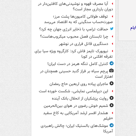
آیا مصرف قهوه و نوشیدنی‌های کافئین‌دار در
دوران بارداری مجاز است؟
توقف طولانی کامیون‌ها پشت مرز؛
صورت‌حساب سنگینی که به اقتصاد می‌رسد
یام
حماقت ترامپ با ذخایر انرژی جهان چه کرد؟
چرا تابستان فصل محبوب میکروب‌هاست؟
دستگیری قاتل فراری در نوشهر
نیویورک تایمز فاش کرد: کارگروه ویژه سیا برای
تفرقه افکنی در کوبا
کنترل کامل تنگه هرمز در دست ایران!
پرچم سیاه بر فراز گنبد حسینی همچنان در
اهتزاز است
ماجرای پیاده روی اربعین حاج رمضان
این دیپلماسی نمایشی، شکست خورده است
روایت پزشکیان از انحلال بانک آینده
شمیم خوش رضوی در هوای بین‌الحرمین
هشدار افسر ارشد آمریکایی به کاخ سفید
+فیلم
موشک‌های بالستیک ایران؛ چالش راهبردی
آمریکا