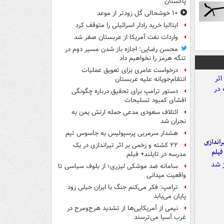
پاکستان
۱۰ خوشحالی گل زودتر از موعد
ایتالیا خرید رادار اسرائیلی را متوقف کرد
واردات نفت آمریکا از عربستان صفر شد
محسن رضایی: اجازه باز شدن مسیر دوم در
تنگه هرمز را نخواهیم داد
درخواست عامری برای تعویق عملیات
انتقام‌جویانه علیه عربستان
دستور ترامپ برای تحقیق درباره چگونگی
افشای کمبود تسلیحات
ائتلاف سعودی مدعی حمله ارتش یمن به
نجران شد
هشدار سرمربی پرسپولیس به جاسوس تیم
یراندازی
۲۲ کشته و زخمی بر اثر تیراندازی در یک
فیلم
مدرسه در تایلند+ فیلم
سامانه ضد موشکی لیزری؛ از بلوف سیاسی تا
واقعیت میدانی
ترامپ: فکر می‌کنم جنگ با ایران خیلی زود
پایان می‌یابد
نیمی از آمریکایی‌ها از تشدید هرج‌ومرج در
غرب آسیا می‌ترسند