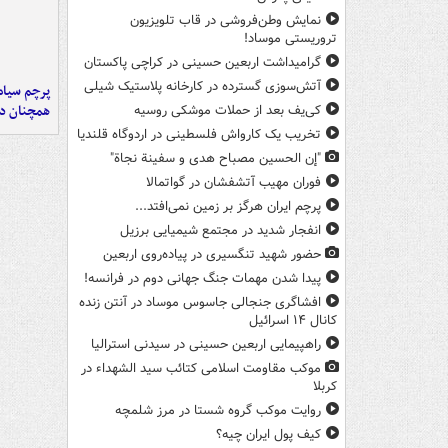
نمایش وطن‌فروشی در قاب تلویزیون
تروریستی موساد!
گرامیداشت اربعین حسینی در کراچی پاکستان
آتش‌سوزی گسترده در کارخانه پلاستیک شیلی
پرچم سیاه
همچنان در
کی‌یف بعد از حملات موشکی روسیه
تخریب یک کارواش فلسطینی در اردوگاه قلندیا
"إن الحسین مصباح هدی و سفینة نجاة"
فوران مهیب آتشفشان در گواتمالا
پرچم ایران هرگز بر زمین نمی‌افتد...
انفجار شدید در مجتمع شیمیایی برزیل
حضور شهید تنگسیری در پیاده‌روی اربعین
پیدا شدن مهمات جنگ جهانی دوم در فرانسه!
افشاگری جنجالی جاسوس موساد در آنتن زنده
کانال ۱۴ اسرائیل
راهپیمایی اربعین حسینی در سیدنی استرالیا
موکب مقاومت اسلامی کتائب سید الشهداء در
کربلا
روایت موکب گروه شستا در مرز شلمچه
کیف پول ایران چیه؟