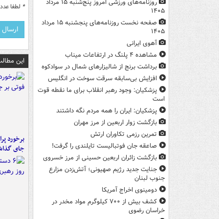
روزنامه‌های ورزشی امروز پنج‌شنبه ۱۵ مرداد
*
لطفا عدد م
۱۴۰۵
صفحه نخست روزنامه‌های پنجشنبه ۱۵ مرداد
۱۴۰۵
آهوی ایرانی
مشاهده ۴ پلنگ در ارتفاعات میناب
این مطالب
برداشت برنج از شالیزارهای شمال در سوادکوه
افزایش بی‌سابقه سرقت سوخت در انگلیس
پزشکیان: وجود رهبر انقلاب برای ما نقطه قوت
است
پزشکیان: ایران را همه مردم نگه داشتند
بازگشت زوار اربعین از مرز مهران
تمرین رزمی تکاوران ارتش
صاعقه جان فوتبالیست تایلندی را گرفت!
جای گذا
بازگشت زائران اربعین حسینی از مرز خسروی
جنایت جدید رژیم صهیونی؛ آتش‌زدن مزارع
جنوب لبنان
دومینوی اخراج آمریکا
کشف بیش از ۷۰۰ کیلوگرم مواد مخدر در
خراسان رضوی