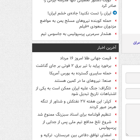
کویت دستور تعطیلی تنها مدرسه ایرانی را
صادر کرد
ایران را تست نکنید! جاده‌ی خشم ایران!
حمله کوبنده نیروهای مسلح یمن به مواضع
مزدوران سعودی +فیلم
هشدار سرمربی پرسپولیس به جاسوس تیم
عراق
آخرین اخبار
قیمت جهانی طلا امروز ۱۶ مرداد
برخورد پراید با تیر برق ۲ فوتی بر جای گذاشت
حمله سایبری گسترده به بورس آمریکا
صنعا: نیروهای ما در کمین‌ هستند
تلگراف: جنگ علیه ایران ممکن است به یکی از
اشتباهات تاریخ تبدیل شود
کپلر: این هفته ۲۷ نفتکش و شناور از تنگه
هرمز عبور کردند
تنظیم قولنامه برای اسناد سبزرنگ ممنوع شد
شروع تلخ مدافع تیم ملی پس از جدایی از
پرسپولیس
امضای توافق دفاعی بین عربستان، ترکیه و