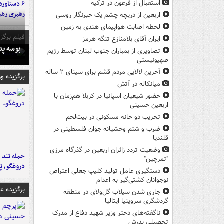
استقبال از فرعون در ترکیه
رهبری رهب
اربعین از دریچه چشم یک خبرنگار روسی
لحظه اصابت هواپیمای هندی به زمین
فیلم برگزی
ایران آقای بلامنازع تنگه هرمز
بوسه‌ پ
تصاویری از بمباران جنوب لبنان توسط رژیم
صهیونیستی
آخرین لالایی مردم قشم برای سینای ۲ ساله
برگزیده و
میانکاله در آتش
حضور شیعیان اسپانیا در کربلا هم‌زمان با
اربعین حسینی
تخریب دو خانه مسکونی در بیت‌لحم
ضرب‌ و شتم وحشیانه جوان فلسطینی در
قلندیا
وضعیت تردد زائران اربعین در گذرگاه مرزی
حمله تند ف
"تمرچین"
دروغگو، پَ
دستگیری عامل تولید کلیپ جعلی اعتراض
نوجوانان کشتی‌گیر به اعدام
برگزیده 
جاری شدن سیلاب گل‌ولای در منطقه
گردشگری سروینیا ایتالیا
ناگفته‌های دختر وزیر شهید دفاع از مدرک
تحصیلی پدرش