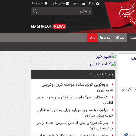
RSS
آرشیو
تماس با ما
دربارهٔ ما
MASHREGH
NEWS
یلم
دیدگاه
پیوندها
بازار
اپ
پربازدیدترین ها
یاوه‌گویی تولیدکننده موشک کروز اوکراینی
عسکریین
علیه ایران
۶ دستاورد بزرگ ایران در ۱۶۰ روز رهبری رهبر
انقلاب
ترامپ: همه چیز درباره ایران به طور استثنایی
خوب پیش می‌رود
پدر شاهرودی پس از قتل پسرش، جسد را در
چاه مخفی کرد
«کمانِ پرنده» چینی برای شکار کروزها به ایران