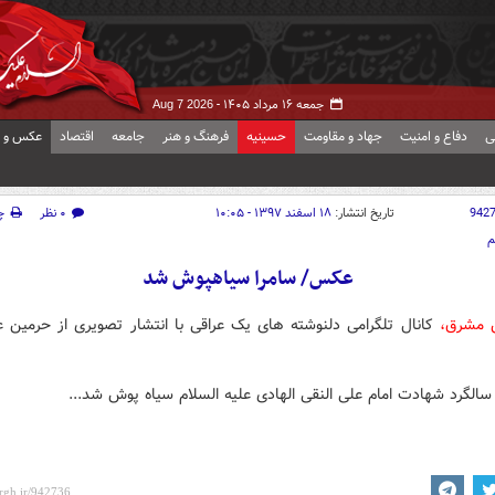
جمعه ۱۶ مرداد ۱۴۰۵ -
Aug 7 2026
ی
دفاع و امنیت
جهاد و مقاومت
حسینیه
فرهنگ و هنر
جامعه
اقتصاد
عکس و ف
942
تاریخ انتشار:
۱۸ اسفند ۱۳۹۷ - ۱۰:۰۵
۰ نظر
چ
م
عکس/ سامرا سیاهپوش شد
ش مشرق،
کانال تلگرامی دلنوشته های یک عراقی با انتشار تصویری از حرمین 
سالگرد شهادت امام علی النقی الهادی علیه السلام سیاه پوش شد...