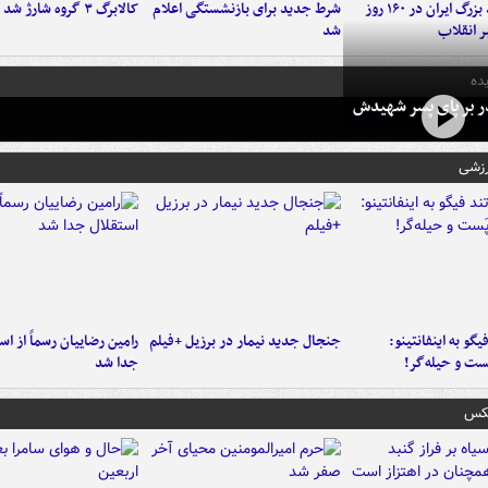
۶ دستاورد بزرگ ایران در ۱۶۰ روز
شرط جدید برای بازنشستگی اعلام
کالابرگ ۳ گروه شارژ شد
ر انقلاب
شد
ده
در بر پای پسر شهیدش
رزشی
یگو به اینفانتینو:
جنجال جدید نیمار در برزیل +فیلم
رامین رضاییان رسماً از اس
ست‌ و حیله‌گر!
جدا شد
عکس