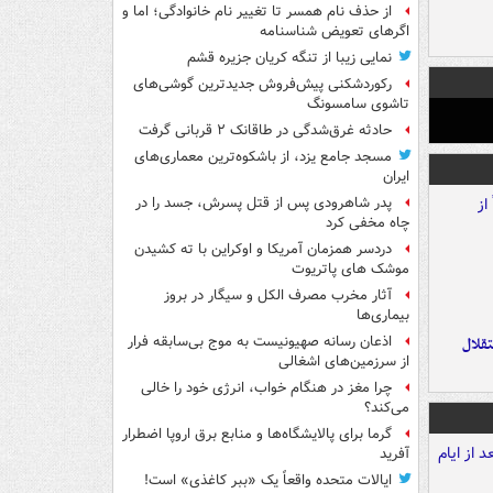
از حذف نام همسر تا تغییر نام خانوادگی؛ اما و
اگرهای تعویض شناسنامه
نمایی زیبا از تنگه کریان جزیره قشم
رکوردشکنی پیش‌فروش جدیدترین گوشی‌های
تاشوی سامسونگ
حادثه غرق‌شدگی در طاقانک ۲ قربانی گرفت
مسجد جامع یزد، از باشکوه‌ترین معماری‌های
ایران
پدر شاهرودی پس از قتل پسرش، جسد را در
چاه مخفی کرد
دردسر همزمان آمریکا و اوکراین با ته کشیدن
موشک های پاتریوت
آثار مخرب مصرف الکل و سیگار در بروز
بیماری‌ها
اذعان رسانه صهیونیست به موج بی‌سابقه فرار
تقلال
از سرزمین‌های اشغالی
چرا مغز در هنگام خواب، انرژی خود را خالی
می‌کند؟
گرما برای پالایشگاه‌ها و منابع برق اروپا اضطرار
آفرید
ایالات متحده واقعاً یک «ببر کاغذی» است!