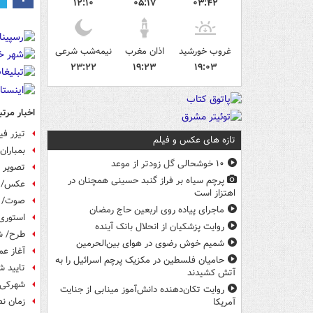
۱۲:۱۰
۰۵:۱۷
۰۳:۴۲
غروب خورشید
اذان مغرب
نیمه‌شب شرعی
۲۳:۲۲
۱۹:۲۳
۱۹:۰۳
اخبار مرتب
تیزر فی
تازه های عکس و فیلم
بمباران
۱۰ خوشحالی گل زودتر از موعد
تصویر ه
پرچم سیاه بر فراز گنبد حسینی همچنان در
عکس/ نم
اهتزاز است
صوت/ گ
ماجرای پیاده روی اربعین حاج رمضان
استوری
روایت پزشکیان از انحلال بانک آینده
طرح/ ش
شمیم خوش رضوی در هوای بین‌الحرمین
آغاز عم
حامیان فلسطین در مکزیک پرچم اسرائیل را به
تایید شهادت خان
آتش کشیدند
شهرکی ب
روایت تکان‌دهنده دانش‌آموز مینابی از جنایت
زمان ن
آمریکا