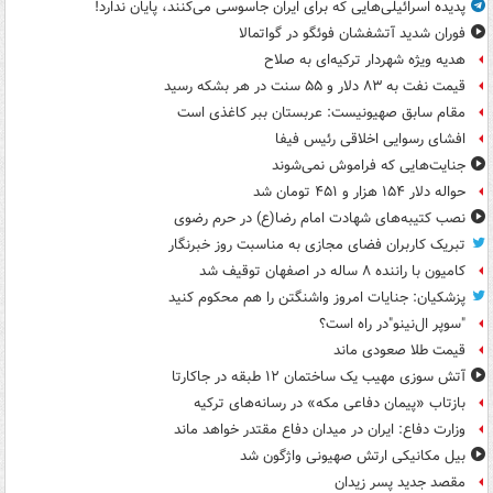
پدیده اسرائیلی‌هایی که برای ایران جاسوسی می‌کنند، پایان ندارد!
فوران شدید آتشفشان فوئگو در گواتمالا
هدیه ویژه شهردار ترکیه‌ای به صلاح
قیمت نفت به ۸۳ دلار و ۵۵ سنت در هر بشکه رسید
مقام سابق صهیونیست: عربستان ببر کاغذی است
افشای رسوایی اخلاقی رئیس فیفا
جنایت‌هایی که فراموش نمی‌شوند
حواله دلار ۱۵۴ هزار و ۴۵۱ تومان شد
نصب کتیبه‌های شهادت امام رضا(ع) در حرم رضوی
تبریک کاربران فضای مجازی به مناسبت روز خبرنگار
کامیون با راننده ۸ ساله در اصفهان توقیف شد
پزشکیان: جنایات امروز واشنگتن را هم محکوم کنید
"سوپر ال‌نینو"در راه است؟
قیمت طلا صعودی ماند
آتش سوزی مهیب یک ساختمان ۱۲ طبقه در جاکارتا
بازتاب «پیمان دفاعی مکه» در رسانه‌های ترکیه
وزارت دفاع: ایران در میدان دفاع مقتدر خواهد ماند
بیل مکانیکی ارتش صهیونی واژگون شد
مقصد جدید پسر زیدان