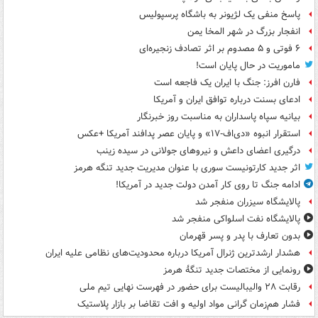
پاسخ منفی یک لژیونر به باشگاه پرسپولیس
انفجار بزرگ در شهر المخا یمن
۶ فوتی و ۵ مصدوم بر اثر تصادف زنجیره‌ای
ماموریت در حال پایان است!
فارن افرز: جنگ با ایران یک فاجعه است
ادعای بسنت درباره توافق ایران و آمریکا
بیانیه سپاه پاسداران به مناسبت روز خبرنگار
استقرار انبوه «دی‌اف‑۱۷» و پایان عصر پدافند آمریکا +عکس
درگیری اعضای داعش و نیروهای جولانی در سیده زینب
اثر جدید کارتونیست سوری با عنوان مدیریت جدید تنگه هرمز
ادامه جنگ تا روی کار آمدن دولت جدید در آمریکا!
پالایشگاه سیزران منفجر شد
پالایشگاه نفت اسلواکی منفجر شد
بدون تعارف با پدر و پسر قهرمان
هشدار ارشدترین ژنرال آمریکا درباره محدودیت‌های نظامی علیه ایران
رونمایی از مختصات جدید تنگۀ هرمز
رقابت ۲۸ والیبالیست برای حضور در فهرست نهایی تیم ملی
فشار هم‌زمان گرانی مواد اولیه و افت تقاضا بر بازار پلاستیک