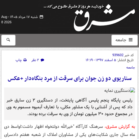
شنبه ۱۷ مرداد ۱۴۰۵ -
Aug
8 2026
جامعه
کد خبر
939602
تاریخ انتشار:
۵ اسفند ۱۳۹۷ - ۱۶:۱۹
۲ نظر
چاپ
جامعه
سناریوی دو زن جوان برای سرقت از مرد بنگاه‌دار +عکس
رئیس پایگاه پنجم پلیس آگاهی پایتخت، از دستگیری ۲ زن سارق خبر
داد که پس از آشنایی با یک مشاور مکلی، با تعارف آبمیوه مسموم به وی
در مجموع حدود ۳۰ میلیون تومان از وی به سرقت برده بودند.
به گزارش مشرق،
سرهنگ کارآگاه "خیرالله دولتخواه اظهار داشت:اواسط دی
ماه سال جاری شکایت‌های یکی از مشاوران املاک از شعبه هفتم دادسرای