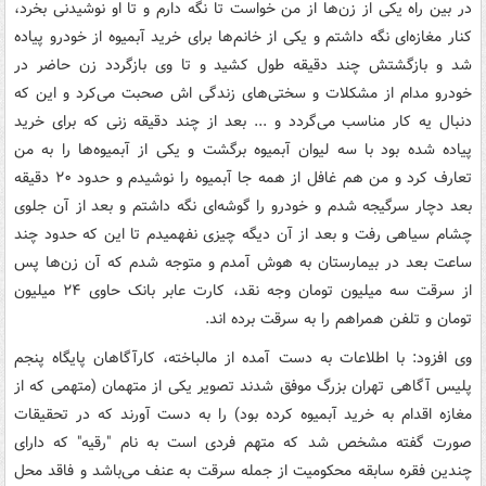
در بین راه یکی از زن‌ها از من خواست تا نگه دارم و تا او نوشیدنی بخرد،
کنار مغازه‌ای نگه داشتم و یکی از خانم‌ها برای خرید آبمیوه از خودرو پیاده
شد و بازگشتش چند دقیقه طول کشید و تا وی بازگردد زن حاضر در
خودرو مدام از مشکلات و سختی‌های زندگی اش صحبت می‌کرد و این که
دنبال یه کار مناسب می‌گردد و ... بعد از چند دقیقه زنی که برای خرید
پیاده شده بود با سه لیوان آبمیوه برگشت و یکی از آبمیوه‌ها را به من
تعارف کرد و من هم غافل از همه جا آبمیوه را نوشیدم و حدود ۲۰ دقیقه
بعد دچار سرگیجه شدم و خودرو را گوشه‌ای نگه داشتم و بعد از آن جلوی
چشام سیاهی رفت و بعد از آن دیگه چیزی نفهمیدم تا این که حدود چند
ساعت بعد در بیمارستان به هوش آمدم و متوجه شدم که آن زن‌ها پس
از سرقت سه میلیون تومان وجه نقد، کارت عابر بانک حاوی ۲۴ میلیون
تومان و تلفن همراهم را به سرقت برده اند.
وی افزود: با اطلاعات به دست آمده از مالباخته، کارآگاهان پایگاه پنجم
پلیس آگاهی تهران بزرگ موفق شدند تصویر یکی از متهمان (متهمی که از
مغازه اقدام به خرید آبمیوه کرده بود) را به دست آورند که در تحقیقات
صورت گفته مشخص شد که متهم فردی است به نام "رقیه" که دارای
چندین فقره سابقه محکومیت از جمله سرقت به عنف می‌باشد و فاقد محل