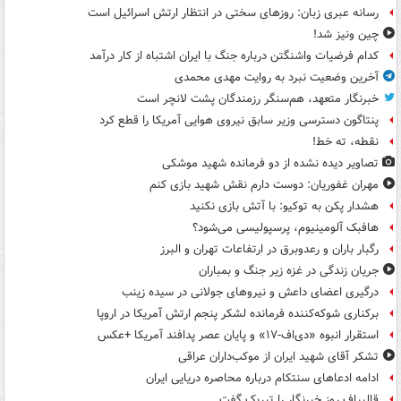
رسانه عبری زبان: روزهای سختی در انتظار ارتش اسرائیل است
چین ونیز شد!
کدام فرضیات واشنگتن درباره جنگ با ایران اشتباه از کار درآمد
آخرین وضعیت نبرد به روایت مهدی محمدی
خبرنگار متعهد، هم‌سنگر رزمندگان پشت لانچر است
پنتاگون دسترسی وزیر سابق نیروی هوایی آمریکا را قطع کرد
نقطه، ته خط!
تصاویر دیده‌ نشده از دو فرمانده شهید موشکی
مهران غفوریان: دوست دارم نقش شهید بازی کنم
هشدار پکن به توکیو: با آتش بازی نکنید
هافبک آلومینیوم، پرسپولیسی می‌شود؟
رگبار باران و رعدوبرق در ارتفاعات تهران و البرز
جریان زندگی در غزه زیر جنگ و بمباران
درگیری اعضای داعش و نیروهای جولانی در سیده زینب
برکناری شوکه‌کننده فرمانده لشکر پنجم ارتش آمریکا در اروپا
استقرار انبوه «دی‌اف‑۱۷» و پایان عصر پدافند آمریکا +عکس
تشکر آقای شهید ایران از موکب‌داران عراقی
ادامه ادعاهای سنتکام درباره محاصره دریایی ایران
قالیباف روز خبرنگار را تبریک گفت