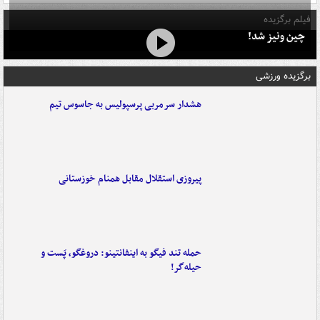
فیلم برگزیده
چین ونیز شد!
برگزیده ورزشی
هشدار سرمربی پرسپولیس به جاسوس تیم
پیروزی استقلال مقابل همنام خوزستانی
حمله تند فیگو به اینفانتینو: دروغگو، پَست‌ و
حیله‌گر!