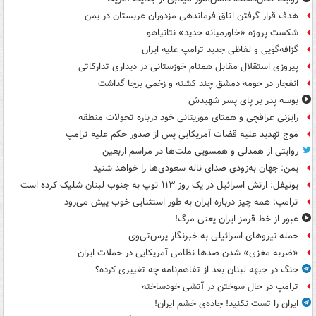
هدف قرار گرفتن اتاق‌ فرماندهی مزدوران عربستان در یمن
شکست پروژه «خاورمیانه جدید» نتانیاهو
گزافه‌گویی و لفاظی جدید ترامپ علیه ایران
پیروزی استقلال مقابل همنام خوزستانی در دیداری تدارکاتی
انفجار در حومه دمشق چند کشته و زخمی برجا گذاشت
بوسه‌ پدر بر پای پسر شهیدش
رایزنی عراقچی و همتای موریتانی خود درباره تحولات منطقه
موج تهدید علیه قضات آمریکایی پس از صدور حکم علیه ترامپ
روایتی از همدلی و همسویی ملت‌ها در مراسم اربعین
یمن: جهان به‌زودی صدای ناله سعودی‌ها را خواهد شنید
یونیفل: ارتش اسرائیل در یک روز ۱۱۳ توپ به جنوب لبنان شلیک کرده است
ترامپ: همه چیز درباره ایران به طور استثنایی خوب پیش می‌رود
عبور از خط قرمز ایران یعنی مرگ!
حمله نیروهای اسرائیلی به خبرنگار پرس‌تی‌وی
«ضربه مغزی» شدن صدها نظامی آمریکایی در حملات ایران
جنگ در جبهه لبنان بعد از تفاهم‌نامه چه تغییری کرده؟
ترامپ در حال سوختن در آتشی خودساخته
ایران را تست نکنید! جاده‌ی خشم ایران!