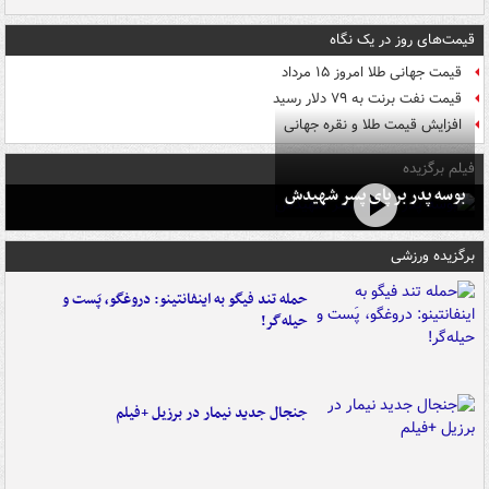
قیمت‌های روز در یک نگاه
قیمت جهانی طلا امروز ۱۵ مرداد
قیمت نفت برنت به ۷۹ دلار رسید
افزایش قیمت طلا و نقره جهانی
فیلم برگزیده
بوسه‌ پدر بر پای پسر شهیدش
برگزیده ورزشی
حمله تند فیگو به اینفانتینو: دروغگو، پَست‌ و
حیله‌گر!
جنجال جدید نیمار در برزیل +فیلم