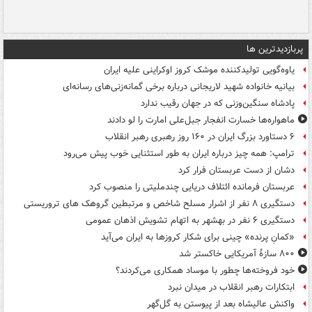
پربازدیدترین ها
یاوه‌گویی تولیدکننده موشک کروز اوکراینی علیه ایران
بیانیه خانواده شهید لاریجانی درباره برخی گمانه‌زنی‌های رسانه‌ای
پادشاه سنگین‌وزنی که در جهان رقیب ندارد
ماهواره‌ها خسارت انفجار جبل‌علی امارت را لو دادند
۶ دستاورد بزرگ ایران در ۱۶۰ روز رهبری رهبر انقلاب
ترامپ: همه چیز درباره ایران به طور استثنایی خوب پیش می‌رود
دشان از دست عربستان فرار کرد
عربستان فرمانده ائتلاف دریایی چندملیتی را منصوب کرد
دستگیری ۸ نفر از اشرار مسلح شاخص و مرتبطین گروهک های تروریستی
دستگیری ۶ نفر در بهشهر به اتهام تشویش اذهان عمومی
«کمانِ پرنده» چینی برای شکار کروزها به ایران می‌آید
۸۰۰ سازۀ آمریکایی خاکستر شد
خود فروخته‌ها چطور با موساد همکاری می‌کردند؟
ابتکارات رهبر انقلاب در میدان نبرد
واکنش عالیشاه بعد از پیوستن به گل‌گهر