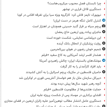
چرا تابستان فصل محبوب میکروب‌هاست؟
دستگیری قاتل فراری در نوشهر
نیویورک تایمز فاش کرد: کارگروه ویژه سیا برای تفرقه افکنی در کوبا
کنترل کامل تنگه هرمز در دست ایران!
پرچم سیاه بر فراز گنبد حسینی همچنان در اهتزاز است
ماجرای پیاده روی اربعین حاج رمضان
این دیپلماسی نمایشی، شکست خورده است
روایت پزشکیان از انحلال بانک آینده
شمیم خوش رضوی در هوای بین‌الحرمین
هشدار افسر ارشد آمریکایی به کاخ سفید +فیلم
موشک‌های بالستیک ایران؛ چالش راهبردی آمریکا
باید افراد کارآمدتر را به کار گرفت
حامیان فلسطین در مکزیک پرچم اسرائیل را به آتش کشیدند
دبیرکل سازمان ملل باز هم خواستار آتش‌بس فوری در اوکراین شد
آنچه رهبر شهید سال‌ها پیش دیده بودند
حمایت هلندی‌ها از مظلومیت فلسطین +فیلم
افشای برکناری در موساد پس از شکست پروژه علیه ایران
دستگیری عامل انتشار مطالب توهین‌آمیز علیه زائران اربعین در فضای مجازی
روایت تکان‌دهنده دانش‌آموز مینابی از جنایت آمریکا