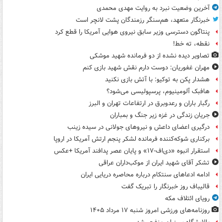
آخرین وضعیت نبرد به روایت مهدی محمدی
خبرنگار متعهد، هم‌سنگر رزمندگان پشت لانچر است
پنتاگون دسترسی وزیر سابق نیروی هوایی آمریکا را قطع کرد
نقطه، ته خط!
تصاویر دیده‌ نشده از دو فرمانده شهید موشکی
مهران غفوریان: دوست دارم نقش شهید بازی کنم
هشدار پکن به توکیو: با آتش بازی نکنید
هافبک آلومینیوم، پرسپولیسی می‌شود؟
رگبار باران و رعدوبرق در ارتفاعات تهران و البرز
جریان زندگی در غزه زیر جنگ و بمباران
درگیری اعضای داعش و نیروهای جولانی در سیده زینب
برکناری شوکه‌کننده فرمانده لشکر پنجم ارتش آمریکا در اروپا
استقرار انبوه «دی‌اف‑۱۷» و پایان عصر پدافند آمریکا +عکس
تشکر آقای شهید ایران از موکب‌داران عراقی
ادامه ادعاهای سنتکام درباره محاصره دریایی ایران
قالیباف روز خبرنگار را تبریک گفت
رویای ائتلاف مکه
روزنامه‌های ورزشی امروز ‌شنبه ۱۷ مرداد ۱۴۰۵