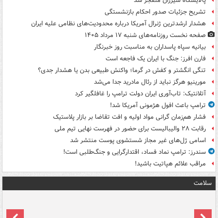
پالایشگاه سیزران منفجر شد
تشریح جزئیات صدور احکام بازنشستگی
هشدار ارشدترین ژنرال آمریکا درباره محدودیت‌های نظامی علیه ایران
صفحه نخست روزنامه‌های شنبه ۱۷ مرداد ۱۴۰۵
بیانیه سپاه پاسداران به مناسبت روز خبرنگار
فارن افرز: جنگ با ایران یک فاجعه است
تنگی انگشتر و کفش در گرما؛ واکنش طبیعی بدن یا هشدار جدی؟
مورینیو هرگز نباید از رئال مادرید جدا می‌شد
آتلانتیک: تاب‌آوری ایران دولت ترامپ را غافلگیر کرد
ترامپ باعث افول هژمونی آمریکا شد!
فشار هم‌زمان گرانی مواد اولیه و افت تقاضا بر بازار پلاستیک
رقابت ۲۸ والیبالیست برای حضور در فهرست نهایی تیم ملی
اسامی ژل‌های غیر مجاز شستشوی پوست منتشر شد
سندرز: ترامپ نماد فساد، اقتدارگرایی و جنگ‌طلبی است!
مراقب علائم هپاتیت باشید!
سلامت