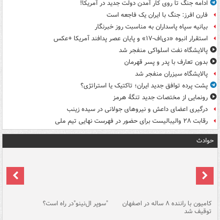
ادامه جنگ تا روی کار آمدن دولت جدید در آمریکا!
فارن افرز: جنگ با ایران یک فاجعه است
بیانیه سپاه پاسداران به مناسبت روز خبرنگار
استقرار انبوه «دی‌اف‑۱۷» و پایان عصر پدافند آمریکا +عکس
پالایشگاه نفت اسلواکی منفجر شد
بدون تعارف با پدر و پسر قهرمان
پالایشگاه سیزران منفجر شد
پشت پرده توافق جدید ایران؛ تاکتیک یا استراتژی؟
رونمایی از مختصات جدید تنگۀ هرمز
درگیری اعضای داعش و نیروهای جولانی در سیده زینب
رقابت ۲۸ والیبالیست برای حضور در فهرست نهایی تیم ملی
حوادث
۱ خودرو با ۱۹
کامیون با راننده ۸ ساله در اصفهان
"سوپر ال‌نینو"در راه است؟
رگ
توقیف شد
ته