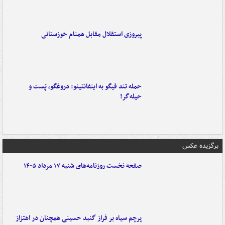
پیروزی استقلال مقابل همنام خوزستانی
حمله تند فیگو به اینفانتینو: دروغگو، پَست‌ و
حیله‌گر!
برگزیده عکس
صفحه نخست روزنامه‌های شنبه ۱۷ مرداد ۱۴۰۵
پرچم سیاه بر فراز گنبد حسینی همچنان در اهتزاز