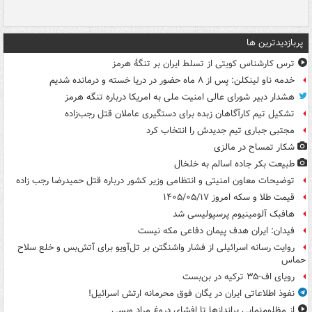
پربازدیدترین ها
ترس کارشناس کویتی از تسلط ایران بر تنگۀ هرمز
خدمه ناو لینکلن: پس از ۸ ماه حضور در دریا خسته و درمانده‌ شدیم
هشدار دبیر شورای عالی امنیت ملی به امریکا درباره تنگه هرمز
تشکیل تیم کارآگاهان زبده برای دستگیری عاملان قتل رجب‌زاده
مجتبی جباری تیم جدیدش را انتخاب کرد
شکار تمساح در مالزی
طبیعت بکر جاده اسالم به خلخال
توضیحات معاون امنیتی و انتظامی وزیر کشور درباره قتل حمیدرضا رجب زاده
قیمت طلا و سکه امروز ۱۴۰۵/۰۵/۱۷
هافبک آلومینیوم پرسپولیسی شد
فیدان: ایران هدف پیمان دفاعی مکه نیست
روایت رسانه اسرائیلی از فشار واشنگتن بر تل‌آویو برای آتش‌بس و خلع سلاح
حماس
رویای اف-۳۵ ترکیه در بن‌بست
نفوذ اطلاعاتی ایران در یگان فوق محرمانه ارتش اسرائیل!
از مظلوم‌نمایی براندازها تا افشای دروغ مراد ویسی