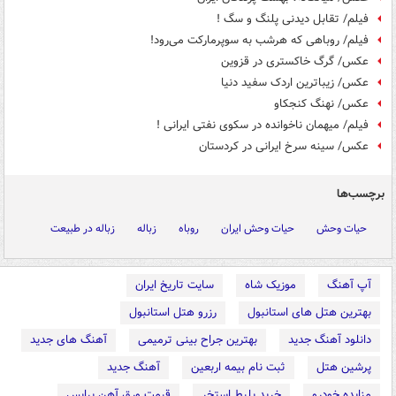
فیلم/ تقابل دیدنی پلنگ و سگ !
فیلم/ روباهی که هرشب به سوپرمارکت می‌رود!
عکس/ گرگ خاکستری در قزوین
عکس/ زیباترین اردک سفید دنیا
عکس/ نهنگ کنجکاو
فیلم/ میهمان ناخوانده در سکوی نفتی ایرانی !
عکس/ سینه سرخ ایرانی در کردستان
برچسب‌ها
حیات وحش
حیات وحش ایران
روباه
زباله
زباله در طبیعت
آپ آهنگ
موزیک شاه
سایت تاریخ ایران
بهترین هتل های استانبول
رزرو هتل استانبول
دانلود آهنگ جدید
بهترین جراح بینی ترمیمی
آهنگ های جدید
پرشین هتل
ثبت نام بیمه اربعین
آهنگ جدید
مزایده خودرو
خرید بلیط استخر
قیمت ورق آهن پرایس