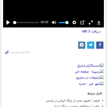
00:00
Play
Mute
Settings
PIP
Enter
Down
دریافت
3 MB
fullscreen
اخبار مرتبط
فیلم / تصویر جدید از پلنگ ایرانی در رامسر
عکس/ میانکاله، بهشت پرندگان ایران