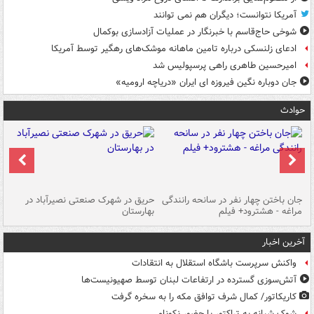
آمریکا نتوانست؛ دیگران هم نمی توانند
شوخی حاج‌قاسم با خبرنگار در عملیات آزادسازی بوکمال
ادعای زلنسکی درباره تامین ماهانه موشک‌های رهگیر توسط آمریکا
امیرحسین طاهری راهی پرسپولیس شد
جان دوباره نگین فیروزه ای ایران «دریاچه ارومیه»
حوادث
جان باختن چهار نفر در سانحه رانندگی
حریق در شهرک صنعتی نصیرآباد در
حر
مراغه - هشترود+ فیلم
بهارستان
فی
آخرین اخبار
واکنش سرپرست باشگاه استقلال به انتقادات
آتش‌سوزی گسترده در ارتفاعات لبنان توسط صهیونیست‌ها
کاریکاتور/ کمال شرف توافق مکه را به سخره گرفت
شوک شبانه به تراکتور با حضور نکونام