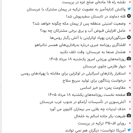
نقشه راه ۱۵ ماده‌ای صلح غزه در بن‌بست
واکنش کنایه‌آمیز به عضویت ترکیه در پیمان مشترک با عربستان
قله دماوند در تابستان سفیدپوش شد!
وضعیت امنیتی منطقه پس از پیمان مکه چگونه خواهد شد؟
عامل افزایش قبوض آب و برق برخی مشترکان چه بود؟
سرنگون‌کردن پهپاد اوکراینی با آتش رگبار روس‌ها
افشاگری روزنامه عبری درباره بدرفتاری‌های همسر نتانیاهو
هشدار صنعا به عربستان: وقت تلف نکنید
روزنامه‌های ورزشی امروز یک‌شنبه ۱۸ مرداد ۱۴۰۵
دیوار طارمی جلوی عربستان
استقرار رادارهای اسرائیلی در اوکراین برای مقابله با پهپادهای روسی
درخواست پنتاگون برای تولید سریع سلاح
مقاومت یمن؛ دو خیز اساسی
صفحه نخست روزنامه‌های یکشنبه ۱۸ مرداد ۱۴۰۵
آتش‌سوزی در تأسیسات آرامکو در جنوب غرب عربستان
حذف لبنیات چه بلایی سر بیماران کلیوی می آورد
طبیعت بکر جاده اسالم به خلخال
رویای اف-۳۵ ترکیه در بن‌بست
آمریکا نتوانست؛ دیگران هم نمی توانند