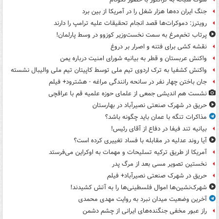
جنگ ایران ده‌ها هزار شغل را در آمریکا از بین برد
رویترز: دموکرات‌ها قصد انجام تحقیقات علیه ترامپ را دارند
پرتاب تخم‌مرغ به سمت نخست‌وزیر کوزوو در وسط پارلمان!
نقشه کشی برای فتنه و اصرار بر دروغ
واکنش عربستان و قطر به بیانیه شورای امنیت درباره یمن
واکنش کشفیا به ترک اردوی تیم ملی توسط کاپیتان تیم ملی والیبال نشسته
جان باختن چهار نفر در سانحه رانندگی مراغه - هشترود+ فیلم
نشست هم اندیشی جمعی از علمای حوزه علمیه قم با عراقچی
حریق در شهرک صنعتی نصیرآباد در بهارستان
مذاکرات تنگه با عمان باید چگونه باشد؟
بیانیه تند فیفا در دفاع از آقای رئیس!
آیا روند عدلیه در مقابله با فساد تغییری کرده است؟
آمریکا از طریق ترکیه تسلیحات و مهمات به اوکراین می‌فرستد
نخستین تصویر مسی بعد از مرگ پدر
حریق در شهرک صنعتی نصیرآباد+ فیلم
شهرک‌نشین‌ها اموال فلسطینی‌ها را به آتش کشیدند!
آخرین وضعیت میدان نبرد به روایت مهدی محمدی
راز عبور مخفی جنگنده‌های ایرانی از چشم دشمن