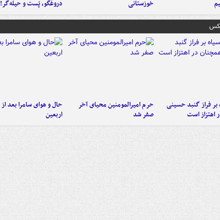
م
خوزستانی
دروغگو، پَست‌ و حیله‌گر!
عکس
 بر فراز گنبد حسینی
حرم امیرالمومنین محیای آخر
حال و هوای سامرا بعد از ا
 اهتزاز است
صفر شد
اربعین