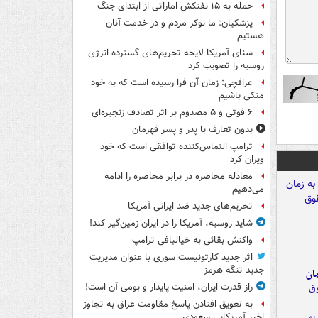
حمله به ۱۵ نفتکش‌ اماراتی از ابتدای جنگ
پزشکیان: ما نوکر مردم و در خدمت آنان
هستیم
سنای آمریکا لایحه تحریم‌های گسترده انرژی
روسیه را تصویب کرد
عراقچی: زمان آن فرا رسیده است که به خود
متکی باشیم
۶ فوتی و ۵ مصدوم بر اثر تصادف زنجیره‌ای
بدون تعارف با پدر و پسر قهرمان
ترامپ التماس‌کننده توافقی است که خود
ویران کرد
معادله محاصره در برابر محاصره را ادامه
می‌دهیم
تحریم‌های جدید ضد ایرانی آمریکا
شاید روسیه، آمریکا را در ایران زمین‌گیر کند!
واکنش بقائی به خیالبافی ترامپ
اثر جدید کارتونیست سوری با عنوان مدیریت
جدید تنگه هرمز
مان
وق
راز قدرت ایران، امنیت پایدار و بومی آن است!
به تعویق افتادن پاسخ مقاومت عراق به تجاوز
اخیر آمریکایی سعودی