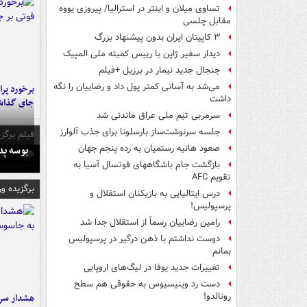
تساوی میلان و اینتر در استرالیا/ پیروزی یووه
مقابل چلسی
۳ کاپیتان ایران بدون پیشنهاد بزرگ
دیدار سفیر ژاپن با رییس کمیته ملی المپیک
جنجال جدید نیمار در برزیل +فیلم
می‌شد به آسانی کمتر پول داد و رضاییان را نگه
داشت
جای گذا
سرمربی تیم ملی عراق ماندنی شد
جلسه سرنوشت‌ساز بارسلونا برای جذب آلوارز
فیلم برگزی
بوسه‌ پ
صعود هانیه رستمیان به رده پنجم جهان
بازگشت جام باشگاههای فوتسال آسیا به
تقویم AFC
برگزیده و
درس ایتالیایی‌ به بازیکنان استقلال و
پرسپولیس!
رامین رضاییان رسماً از استقلال جدا شد
دوست نداشتم با ذهن درگیر در پرسپولیس
بمانم
تغییرات جدید یوفا در لیگ‌های اروپایی
دست رد وینیسیوس به حقوقی هم سطح
رونالدو!
هشدار سرم