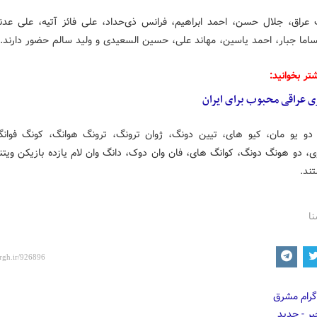
 عراق، جلال حسن، احمد ابراهیم، فرانس
ذی‌حداد
، علی
فائز
آتیه، علی عدن
اما
جبار، احمد یاسین،
مهاند
علی، حسین
السعیدی
و ولید سالم حضور دارند.
تر بخوانید:
ی عراقی محبوب برای ایران
 دو
یو
مان
،
کیو
های
،
تیین
دونگ،
ژوان
ترونگ
،
ترونگ
هوانگ
،
کونگ
فوان
ی، دو هونگ دونگ،
کوانگ
های
،
فان
وان دوک، دانگ وان لام یازده بازیکن ویتن
ند.
نا