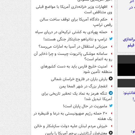
اظهارات وزیر خزانه‌داری آمریکا با مواضع قبلی
وی متناقض است
حکم دادگاه آمریکا برای توقف ساخت سالن
رقص ترامپ
حمله پهپادی به کشتی ترکیه‌ای در دریای سیاه
یراندازی
ترامپ و نتانیاهو جنایتکار جنگی هستند!
فیلم
میزبانی استقلال در آسیا به امارات می‌رسد؟
سامانه موشکی پاتریوت چیست و چرا ذخایر آن
رو به اتمام است؟
امنیت خلیج فارس باید به دست کشورهای
منطقه تأمین شود
بارش باران در فاروج خراسان شمالی
انفجار بزرگ در شهر المخا یمن
تنگه هرمز به نماد یک تحقیر تاریخی برای
آمریکا تبدیل شد!
ماموریت در حال پایان است!
۲۰ حمله رژیم صهیونیستی به درعا و قنیطره در
یک هفته
خیزش مردم لبنان علیه دولت سازشکار و خائن
و:
معترضان آرژانتینی پرچم آمریکا را پایین