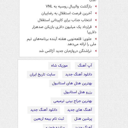
بازگشت والیبال روسیه به VNL
آخرین فرصت استقلال به رضاییان
انتخاب جذاب برای کاپیتانی استقلال
قرارداد یک میلیون دلاری بازیکن صدهزار
دلاری!
علوی: قلعه‌نویی هفته آینده برنامه‌های تیم
ملی را ارائه می‌دهد
تراِشتگن دروازه‌بان جدید آژاکس شد
آپ آهنگ
موزیک شاه
دانلود آهنگ جدید
سایت تاریخ ایران
بهترین هتل های استانبول
رزرو هتل استانبول
بهترین جراح بینی ترمیمی
آهنگ های جدید
دانلود آهنگ جدید
پرشین هتل
ثبت نام بیمه اربعین
آهنگ جدید
مزایده خودرو