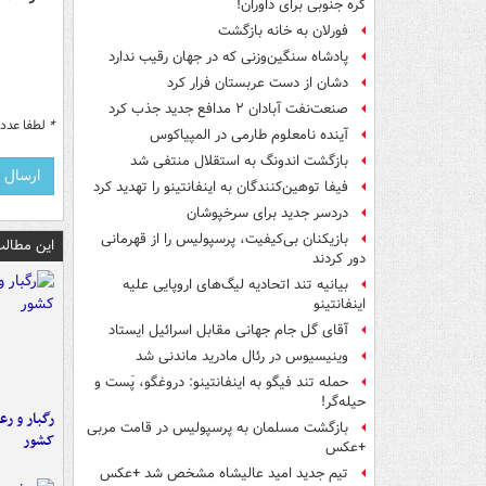
کره جنوبی برای داوران!
فورلان به خانه بازگشت
پادشاه سنگین‌وزنی که در جهان رقیب ندارد
دشان از دست عربستان فرار کرد
صنعت‌نفت آبادان ۲ مدافع جدید جذب کرد
*
لطفا عدد م
آینده نامعلوم طارمی در المپیاکوس
بازگشت اندونگ به استقلال منتفی شد
فیفا توهین‌کنندگان به اینفانتینو را تهدید کرد
دردسر جدید برای سرخپوشان
بازیکنان بی‌کیفیت، پرسپولیس را از قهرمانی
این مطالب
دور کردند
بیانیه تند اتحادیه لیگ‌های اروپایی علیه
اینفانتینو
آقای گل جام جهانی مقابل اسرائیل ایستاد
وینیسیوس در رئال مادرید ماندنی شد
حمله تند فیگو به اینفانتینو: دروغگو، پَست‌ و
حیله‌گر!
رگبار و رع
بازگشت مسلمان به پرسپولیس در قامت مربی
کشور
+عکس
تیم جدید امید عالیشاه مشخص شد +عکس