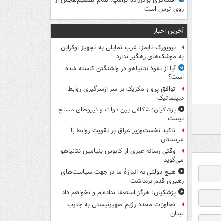
افشاگری برادرزاده ترامپ: تمام تصمیم‌هایش از
روی ترس است
آخرین اخبار
نیویورک تایمز: غرب تمایلی به تجهیز اوکراین
به موشک‌های رهگیر ندارد
آیا از نفوذ نتانیاهو در واشنگتن کاسته شده
است؟
توافق پرو و مکزیک بر سر ازسرگیری روابط
دیپلماتیک
پزشکیان: شکافی بین دولت و نیروهای مسلح
نیست
تاکید نخست‌وزیر عراق بر تقویت روابط با
عربستان
وقتی رسانه عبری از کابوس بنیامین نتانیاهو
می‌گوید
هیچ دولتی به اندازۀ ما در جهت سیاست‌های
رهبری قدم برنداشت
پزشکیان: هرگز استعفا نداده‌ام و نخواهم داد
تجاوزات مجدد رژیم صهیونیستی به جنوب
لبنان