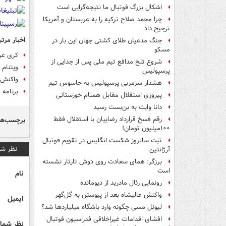
اشکال بزرگ فوتبال ما نتیجه‌گرایی است
چرا محمد صلاح ترکیه را به عربستان و آمریکا
ترجیح داد
اخبار مرتب
جنگ مدعیان طلای کشتی جهان این بار در
مسکو
کری عرا
شروع تلخ مدافع تیم ملی پس از جدایی از
ویتنام 
پرسپولیس
واکنش ت
هشدار سرمربی پرسپولیس به جاسوس تیم
برنامه
پیروزی استقلال مقابل همنام خوزستانی
دانا وایت به بن‌بست رسید
رقم فسخ قرارداد رضاییان با استقلال فقط
برچسب‌ها
۱۰۰میلیون تومان!
ثبت سالروز شکست انگلیس در تقویم فوتبال
نظر شم
آرژانتین
برزگر: همای سعادت روی دوش تارتار نشسته
است
نام
رونمایی رئال مادرید از دیومانده
واکنش عالیشاه بعد از پیوستن به گل‌گهر
ایمیل
لیونل مسی چگونه وارد باشگاه میلیاردها شد؟
افشای اقدامات غیراخلاقی فدراسیون فوتبال
نظر شما 