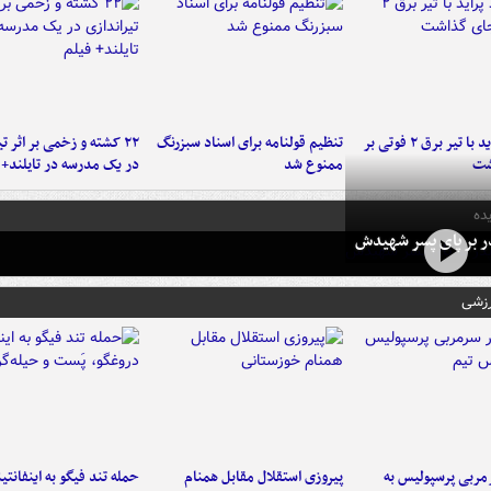
برخورد پراید با تیر برق ۲ فوتی بر
تنظیم قولنامه برای اسناد سبزرنگ
۲۲ کشته و زخمی بر اثر ت
شت
ممنوع شد
در یک مدرسه در تایلند+ 
ده
در بر پای پسر شهیدش
رزشی
ربی پرسپولیس به
پیروزی استقلال مقابل همنام
حمله تند فیگو به اینفانتین