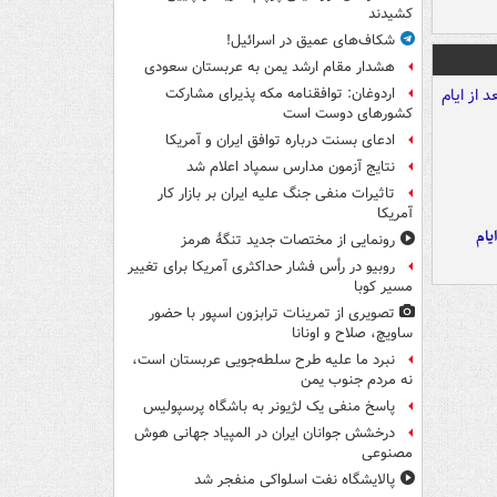
کشیدند
شکاف‌های عمیق در اسرائیل!
هشدار مقام ارشد یمن به عربستان سعودی
اردوغان: توافقنامه مکه پذیرای مشارکت
کشورهای دوست است
ادعای بسنت درباره توافق ایران و آمریکا
نتایج آزمون مدارس سمپاد اعلام شد
تاثیرات منفی جنگ علیه ایران بر بازار کار
آمریکا
یام
رونمایی از مختصات جدید تنگۀ هرمز
روبیو در رأس فشار حداکثری آمریکا برای تغییر
مسیر کوبا
تصویری از تمرینات ترابزون اسپور با حضور
ساویچ، صلاح و اونانا
نبرد ما علیه طرح سلطه‌جویی عربستان است،
نه مردم جنوب یمن
پاسخ منفی یک لژیونر به باشگاه پرسپولیس
درخشش جوانان ایران در المپیاد جهانی هوش
مصنوعی
پالایشگاه نفت اسلواکی منفجر شد