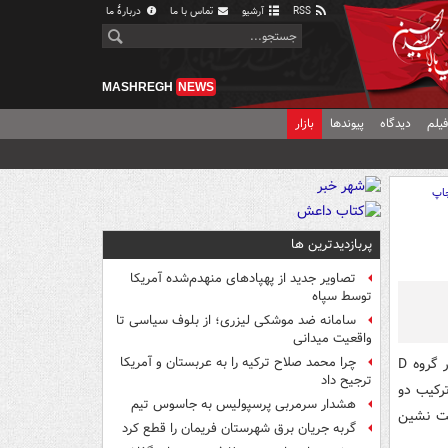
RSS
آرشیو
تماس با ما
دربارهٔ ما
MASHREGH
NEWS
یلم
دیدگاه
پیوندها
بازار
اپ
پربازدیدترین ها
تصاویر جدید از پهپادهای منهدم‌شده آمریکا
توسط سپاه
سامانه ضد موشکی لیزری؛ از بلوف سیاسی تا
واقعیت میدانی
در گروه D
چرا محمد صلاح ترکیه را به عربستان و آمریکا
ترجیح داد
به مصاف هم می‌روند. در فاصله یک ساعت مانده به آغاز این دیدار، AFC ترکیب دو
هشدار سرمربی پرسپولیس به جاسوس تیم
کت نشین
گربه جریان برق شهرستان فریمان را قطع کرد