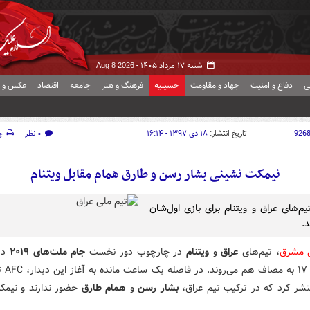
شنبه ۱۷ مرداد ۱۴۰۵ -
Aug 8 2026
ی
دفاع و امنیت
جهاد و مقاومت
حسینیه
فرهنگ و هنر
جامعه
اقتصاد
عکس و ف
926
تاریخ انتشار:
۱۸ دی ۱۳۹۷ - ۱۶:۱۴
۰ نظر
چ
نیمکت نشینی بشار رسن و طارق همام مقابل ویتنام
یم‌های عراق و ویتنام برای بازی اول‌شان
د.
ش مشرق
، تیم‌های
عراق
و
ویتنام
در چارچوب دور نخست
جام ملت‌های ۲۰۱۹
از ساعت ۱۷ 
تشر کرد که در ترکیب تیم عراق،
بشار رسن
و
همام طارق
حضور ندارند و نیم