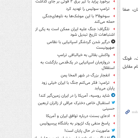
برخورد پراید با تیر برق ۲ فوتی بر جای گذاشت
ترامپ سوئیس را تهدید کرد
ان، صفا
سوخو۳۵ با این موشک‌ها به ناوهای‌جنگی
حمله می‌کند
تلگراف: جنگ علیه ایران ممکن است به یکی از
اشتباهات تاریخ تبدیل شود
درگیر شدن گردشگر اسپانیایی با نظامی
صهیونیست
واکنش بقائی به خیالبافی ترامپ
گ
،
فونگ
دروازه‌بان اسپانیایی در یک‌قدمی بازگشت به
ام مقابل
استقلال
انفجار بزرگ در شهر المخا یمن
ترامپ: فکر می‌کنم جنگ با ایران خیلی زود
پایان می‌یابد
شاید روسیه، آمریکا را در ایران زمین‌گیر کند!
استقبال خاص دخترک عراقی از زائران اربعین
حسینی
ادعای بسنت درباره توافق ایران و آمریکا
پاسخ منفی یک لژیونر به باشگاه پرسپولیس
ماموریت در حال پایان است!