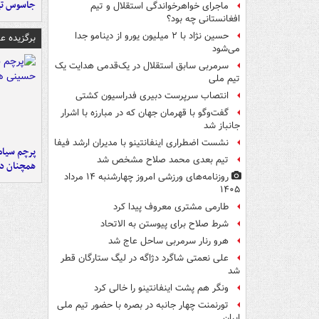
جاسوس تی
ماجرای خواهرخواندگی استقلال و تیم
افغانستانی چه بود؟
حسین نژاد با ۲ میلیون یورو از دینامو جدا
برگزیده 
می‌شود
سرمربی سابق استقلال در یک‌قدمی هدایت یک
تیم ملی
انتصاب سرپرست دبیری فدراسیون کشتی
گفت‌وگو با قهرمان جهان که در مبارزه با اشرار
جانباز شد
نشست اضطراری اینفانتینو با مدیران ارشد فیفا
پرچم سیاه
تیم بعدی محمد صلاح مشخص شد
همچنان در
روزنامه‌های ورزشی امروز چهارشنبه ۱۴ مرداد
۱۴۰۵
طارمی مشتری معروف پیدا کرد
شرط صلاح برای پیوستن به الاتحاد
هرو رنار سرمربی ساحل عاج شد
علی نعمتی شاگرد دژاگه در لیگ ستارگان قطر
شد
ونگر هم پشت اینفانتینو را خالی کرد
تورنمنت چهار جانبه در بصره با حضور تیم ملی
ایران