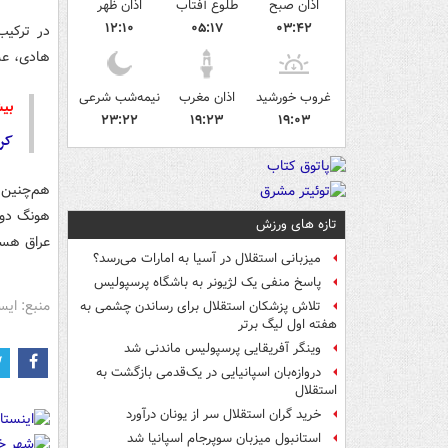
اذان صبح
طلوع آفتاب
اذان ظهر
۱۲:۱۰
۰۵:۱۷
۰۳:۴۲
در ترکیب
هادی،
عس
غروب خورشید
اذان مغرب
نیمه‌شب شرعی
بیش
۲۳:۲۲
۱۹:۲۳
۱۹:۰۳
کر
هم‌چنین
هونگ دو
تازه های ورزش
عراق هست
میزبانی استقلال در آسیا به امارات می‌رسد؟
پاسخ منفی یک لژیونر به باشگاه پرسپولیس
منبع: ایس
تلاش پزشکان استقلال برای رساندن چشمی به
هفته اول لیگ برتر
وینگر آفریقایی پرسپولیس ماندنی شد
دروازه‌بان اسپانیایی در یک‌قدمی بازگشت به
استقلال
خرید گران استقلال سر از یونان درآورد
استانبول میزبان سوپرجام اسپانیا شد