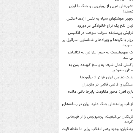
شورهای عربی از رویارویی و جنگ با ایران
رسند!
جهیز موشکهای سپاه به نفس اژدها+عکس
ایان تلخ یک نزاع خانوادگی در دورود
فزایش بی‌سابقه سرقت سوخت در انگلیس
رواز بالگردها و پهپادهای شناسایی اسرائیل بر
 سوریه
ک صهیونیست به جرم اعتراض به نتانیاهو
نی شد
اکنش کمال شرف به پاسخ کوبنده یمن به
ستان سعودی
درت نظامی ایران فراتر از برآوردها
ستگیری قاضی قلابی در مازندران
ارن افرز: محور مقاومت پابرجا باقی مانده
ازتاب پیامدهای جنگ علیه ایران در رسانه‌های
ن
ازیکنان بی‌کیفیت، پرسپولیس را از قهرمانی
کردند
زشکیان: وجود رهبر انقلاب برای ما نقطه قوت