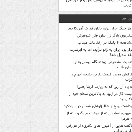
ازیکنان بی‌کیفیت، پرسپولیس را از قهرمانی
کردند
ن اخبار
غاز جنگ ایران برای پایان قدرت آمریکا بود
ناریوی بلاگر زن برای قتل شوهرش
هده ۴ پلنگ در ارتفاعات میناب
رار بود ایران به زانو درآید، اما به ابرقدرت
ه تبدیل شد!
همیت تشخیص زودهنگام بیماری‌های
ه‌ای قلب
فزایش مجدد قیمت بنزین نتیجه ابهام در
رات
ه یاد آن روز که به زیارت کربلا رفتی!
یمت گاز در اروپا به بالاترین سطح خود از
سید
رداشت برنج از شالیزارهای شمال در سوادکوه
مهوری اسلامی نه از موشک می‌گذرد، نه از
 هرمز!
اگفته‌هایی از آمپول های لاغری؛ از عوارض
ار تا زیبایی