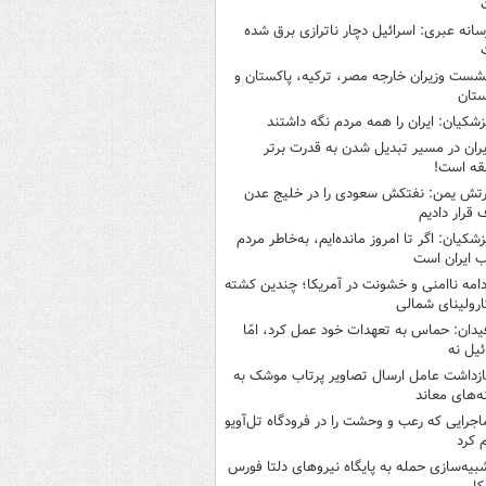
سانه عبری: اسرائیل دچار ناترازی برق شده
شست وزیران خارجه مصر، ترکیه، پاکستان و
ستان
زشکیان: ایران را همه مردم نگه داشتند
یران در مسیر تبدیل شدن به قدرت برتر
قه است!
رتش یمن: نفتکش سعودی را در خلیج عدن
قرار دادیم
زشکیان: اگر تا امروز مانده‌ایم، به‌خاطر مردم
 ایران است
دامه ناامنی و خشونت در آمریکا؛ چندین کشته
ارولینای شمالی
یدان: حماس به تعهدات خود عمل کرد، امّا
ئیل نه
ازداشت عامل ارسال تصاویر پرتاب موشک به
ه‌های معاند
اجرایی که رعب و وحشت را در فرودگاه تل‌آویو
 کرد
بیه‌سازی حمله به پایگاه نیروهای دلتا فورس