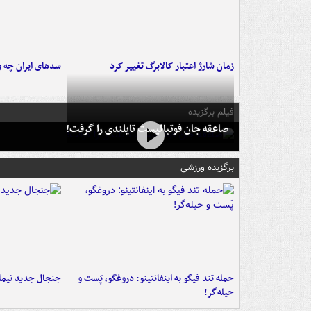
زمان شارژ اعتبار کالابرگ تغییر کرد
سدهای ایران چه و
فیلم برگزیده
صاعقه جان فوتبالیست تایلندی را گرفت!
برگزیده ورزشی
حمله تند فیگو به اینفانتینو: دروغگو، پَست‌ و
جنجال جدید نیمار
حیله‌گر!