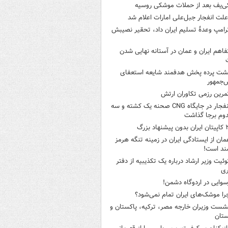
ی‌یف بعد از حملات موشکی روسیه
لت انفجار جبل‌علی امارات اعلام شد
رامپ وعدۀ تسلیم ایران داد، تحقیر نصیبش
فاهم ایران و عمان در آستانه نهایی شدن
شت پرده پخش هدفمند شایعه استعفای
‌جمهور
مرین رزمی تکاوران ارتش
انفجار در جایگاه CNG صحنه یک کشته و سه
وم برجا گذاشت
ن بدون پیشنهاد بزرگ
مان از ایستادگی ایران در زمینه تنگه هرمز
ند است!
وئیت وزیر ارشاد درباره یک تکذیبیه از دفتر
ری
سوایی در اردوگاه دشمن!
را موشک‌های ایران تمام نمی‌شود؟
شست وزیران خارجه مصر، ترکیه، پاکستان و
ستان