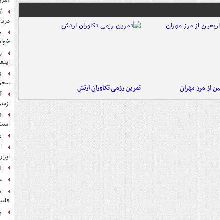
آمری
گ
دربار
م
خواه
ب
اینفا
ت
سعو
ن از مرز مهران
تمرین رزمی تکاوران ارتش
آ
ازسر
ت
است
و
ا
ایرا
آ
ح
ع
فلس
و