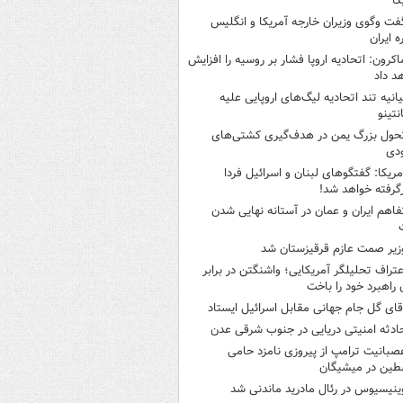
کا
فت وگوی وزیران خارجه آمریکا و انگلیس
ه ایران
اکرون: اتحادیه اروپا فشار بر روسیه را افزایش
د داد
یانیه تند اتحادیه لیگ‌های اروپایی علیه
نتینو
حول بزرگ یمن در هدف‌گیری کشتی‌های
دی
مریکا: گفتگوهای لبنان و اسرائیل فردا
گرفته خواهد شد!
فاهم ایران و عمان در آستانه نهایی شدن
زیر صمت عازم قرقیزستان شد
عتراف تحلیلگر آمریکایی؛ واشنگتن در برابر
ن راهبرد خود را باخت
قای گل جام جهانی مقابل اسرائیل ایستاد
ادثه امنیتی دریایی در جنوب شرقی عدن
صبانیت ترامپ از پیروزی نامزد حامی
طین در میشیگان
ینیسیوس در رئال مادرید ماندنی شد