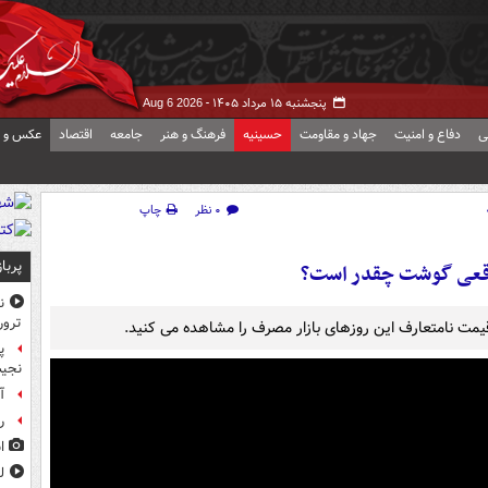
پنجشنبه ۱۵ مرداد ۱۴۰۵ -
Aug 6 2026
ی
دفاع و امنیت
جهاد و مقاومت
حسینیه
فرهنگ و هنر
جامعه
اقتصاد
عکس و ف
۰ نظر
چاپ
پربا
اقعی گوشت چقدر است؟
ن
ترور
مت نامتعارف این روزهای بازار مصرف را مشاهده می کنید.
پ
نجیب
آ
ر
ا
ل