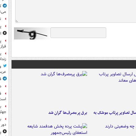
ک
می‌ت
ت
پ
ا
پ
فراز
ی
زندا
و
عرب
ق
د
ف
است
ب
جها
ال تصاویر پرتاب موشک به
برق پرمصرف‌ها گران شد
ب
دور 
پ