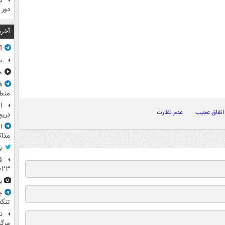
ب
دور 
آخری
آ
س
مشا
ق
منطق
ا
اتفاق عجیب
عدم نظارت
دریچ
ا
مذاک
ب
ق
۲۰۲۳ ر
ب
ج
تنگه
ن
مرگب