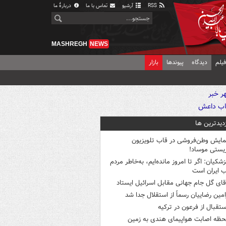
RSS
آرشیو
تماس با ما
دربارهٔ ما
MASHREGH
NEWS
یلم
دیدگاه
پیوندها
بازار
زدیدترین ها
مایش وطن‌فروشی در قاب تلویزیون
یستی موساد!
زشکیان: اگر تا امروز مانده‌ایم، به‌خاطر مردم
 ایران است
قای گل جام جهانی مقابل اسرائیل ایستاد
امین رضاییان رسماً از استقلال جدا شد
ستقبال از فرعون در ترکیه
حظه اصابت هواپیمای هندی به زمین