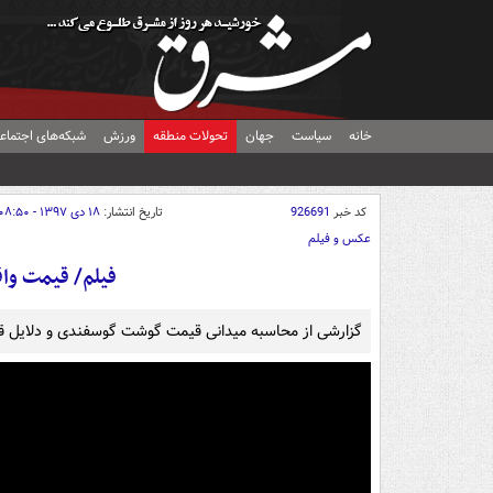
خانه
سیاست
جهان
تحولات منطقه
ورزش
شبکه‌های اجتماع
کد خبر
926691
تاریخ انتشار:
۱۸ دی ۱۳۹۷ - ۰۸:۵۰
عکس و فیلم
فیلم/ قیمت و
گزارشی از محاسبه میدانی قیمت گوشت گوسفندی و دلایل قی