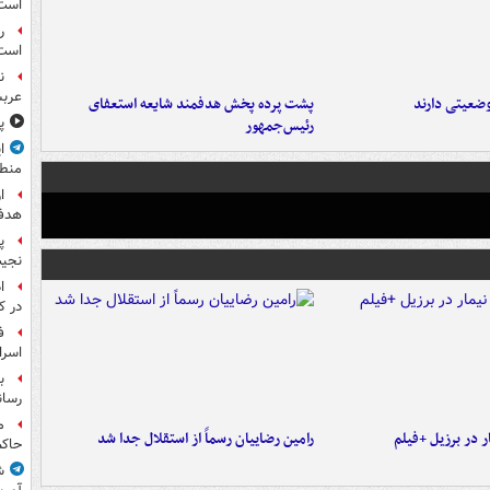
است
ر
است
ن
عرب
ضعیتی دارند
پشت پرده پخش هدفمند شایعه استعفای
پ
رئیس‌جمهور
ا
منط
ا
هدف 
پ
نجیب
ا
در ک
ف
اسرا
ب
رسان
م
 در برزیل +فیلم
رامین رضاییان رسماً از استقلال جدا شد
حاکم
ش