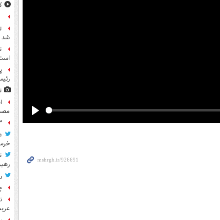
ک
ع
ت
شد
ت
است
پ
رئیس
ت
مصد
Play
۳ کاپیتان ایرا
ع
خرس
ت
رهب
ر
چ
ن
عرب