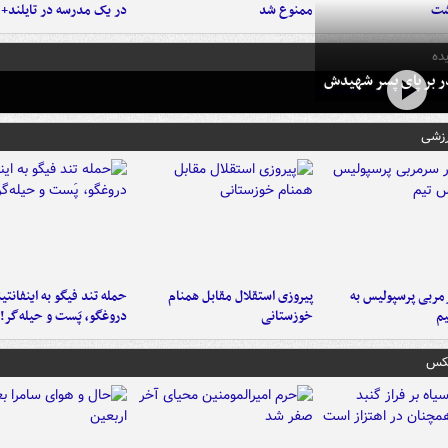
شت
ممنوع شد
در یک مدرسه در تایلند+ 
ده
در بر پای پسر شهیدش
رزشی
ربی پرسپولیس به
پیروزی استقلال مقابل همنام
حمله تند فیگو به اینفانتین
م
خوزستانی
دروغگو، پَست‌ و حیله‌گر!
عکس