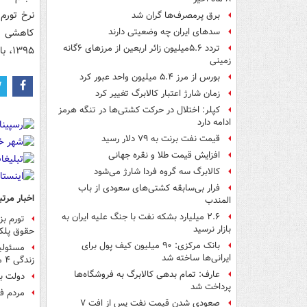
برق پرمصرف‌ها گران شد
سدهای ایران چه وضعیتی دارند
تردد ۵.۶میلیون زائر اربعین از مرزهای ۶گانه
۱۳۹۵، باعث شد تا بخشی از تورم انباشت شده در سال ۹۶ تخلیه شود.
زمینی
بورس از مرز ۵.۴ میلیون واحد عبور کرد
زمان شارژ اعتبار کالابرگ تغییر کرد
کپلر: اختلال در حرکت کشتی‌ها در تنگه هرمز
ادامه دارد
قیمت نفت برنت به ۷۹ دلار رسید
افزایش قیمت طلا و نقره جهانی
کالابرگ سه گروه فردا شارژ می‌شود
فرار بی‌سابقه کشتی‌های سعودی از باب
اخبار مرتب
المندب
۲.۶ میلیارد بشکه نفت با جنگ علیه ایران به
تورم ب
بازار نرسید
حقوق پلکانی با 
بانک مرکزی: ۹۰ میلیون کیف پول برای
ایرانی‌ها ساخته شد
زندگی ۴ میلیون شد
عارف: تمام بدهی کالابرگ به فروشگاه‌ها
دولت ب
پرداخت شد
مردم فر
صعودی شدن قیمت نفت پس از افت ۷