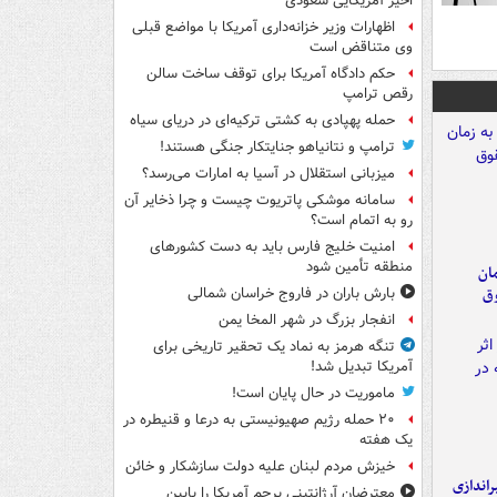
اخیر آمریکایی سعودی
اظهارات وزیر خزانه‌داری آمریکا با مواضع قبلی
وی متناقض است
حکم دادگاه آمریکا برای توقف ساخت سالن
رقص ترامپ
حمله پهپادی به کشتی ترکیه‌ای در دریای سیاه
ترامپ و نتانیاهو جنایتکار جنگی هستند!
میزبانی استقلال در آسیا به امارات می‌رسد؟
سامانه موشکی پاتریوت چیست و چرا ذخایر آن
رو به اتمام است؟
امنیت خلیج فارس باید به دست کشورهای
منطقه تأمین شود
مان
وق
بارش باران در فاروج خراسان شمالی
انفجار بزرگ در شهر المخا یمن
تنگه هرمز به نماد یک تحقیر تاریخی برای
آمریکا تبدیل شد!
ماموریت در حال پایان است!
۲۰ حمله رژیم صهیونیستی به درعا و قنیطره در
یک هفته
خیزش مردم لبنان علیه دولت سازشکار و خائن
یراندازی
معترضان آرژانتینی پرچم آمریکا را پایین