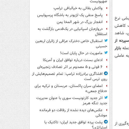
صهیونیست
واکنش بقائی به خیالبافی ترامپ
پاسخ منفی یک لژیونر به باشگاه پرسپولیس
یشی نرخ
انفجار بزرگ در شهر المخا یمن
دف کاهش
دروازه‌بان اسپانیایی در یک‌قدمی بازگشت به
ی، شاهد
استقلال
رده از
استقبال خاص دخترک عراقی از زائران اربعین
حسینی
مله
بازار
ماموریت در حال پایان است!
ه عاملی
ادعای بسنت درباره توافق ایران و آمریکا
۶ فوتی و ۵ مصدوم بر اثر تصادف زنجیره‌ای
افشاگری برادرزاده ترامپ: تمام تصمیم‌هایش از
روی ترس است
امضای سران پاکستان، عربستان و ترکیه برای
«دفاع جمعی»
اثر جدید کارتونیست سوری با عنوان مدیریت
جدید تنگه هرمز
عکس‌های دیده نشده از رفاقت دو فرمانده‌
موشکی
پشت پرده توافق جدید ایران؛ تاکتیک یا
‌گیری از
استراتژی؟