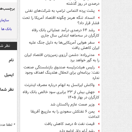
درصدی در روز گذشته
برچسب‌ها
پشت پرده التماس ترامپ به شرکت‌های نفتی
انسداد تنگه هرمز چگونه اقتصاد آمریکا را تحت
سازمان 
فشار قرار داد؟
بانک ها
رشد ۶۴ درصدی درآمد عملیاتی بانک رفاه
کارگران در سه‌ماهه ابتدایی سال جاری
سفر هوایی آمریکایی‌ها به دلیل جنگ علیه
نظر شم
ایران کاهش یافت
مدنی‌زاده: دشمن آرزوی زمین‌زدن اقتصاد ایران
نام
را به گور خواهد برد
رئیس هیئت‌رئیسه صندوق بازنشستگی صنعت
نفت: برنامه‌ای برای انحلال هلدینگ اهداف وجود
ایمیل
ندارد
واکنش ایرانسل به ابهام درباره مصرف اینترنت
نظر شما 
جهش بیش از ۳۳ برابری سود خالص بانک رفاه
کارگران در بهار ۱۴۰۵
وزیر صمت عازم پاکستان شد
یمن ۶ نفتکش سعودی را به مارپیچ آفریقا
انداخت
قیمت نفت ۵ درصد کاهش یافت
*
لطفا عدد م
رشد آرام دلار ادامه دارد