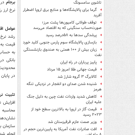
برجام
تاشوی سامسونگ
نرخ ارز ر
گرما برای پالایشگاه‌ها و منابع برق اروپا اضطرار
آفرید
توقف طولانی کامیون‌ها پشت مرز؛
صورت‌حساب سنگینی که به اقتصاد می‌رسد
عوامل اق
پرشدگی سدها به ۵۸درصد رسید
رشد نرخ 
بازسازی پالایشگاه سوم پارس جنوبی کلید خورد
قیمت به ب
زیان بیش از ۱۰۰ همتی به صندوق‌ بازنشستگی
نفت
بانکی در
پاییز پرباران در راه ایران
محدودیت 
قیمت جهانی طلا امروز ۱۵ مرداد
در پایان دی ما
کالابرگ ۳ گروه شارژ شد
شنیده شدن صدای دو انفجار در نزدیکی تنگه
هرمز
تثبیت نرخ
کاهش شدید واردات نفت چین به دلیل جنگ
علیه ایران
قیمت گاز در اروپا به بالاترین سطح خود از
محاسبه ن
۲۰۲۳ رسید
نشان‌دهن
وزیر صمت عازم قرقیزستان شد
افت صادرات نفت آمریکا به پایین‌ترین حجم در
۸ ماه اخیر