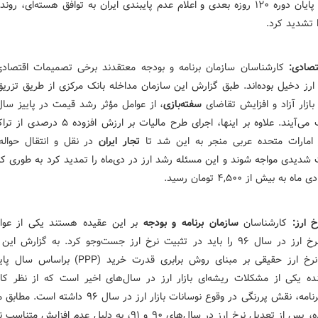
در پایان دوره ۱۲۰ روزه بعدی و اعلام عدم پایبندی ایران به توافق هسته‌ای، رو
ا تشدید کرد.
تصادی:
کارشناسان سازمان برنامه و بودجه معتقدند برخی تصمیمات اقتصادی
ارز دخیل بوده‌اند. طبق گزارش این سازمان مداخله بانک مرکزی از طریق تزریق 
ازار آزاد و افزایش تقاضای
سفته‌بازی
، از عوامل مؤثر رشد قیمت در پاییز سا
به حساب می‌آیند. علاوه بر اینها، اجرای طرح مالیات بر ار
 امارات متحده عربی منجر به این شد تا
تجار ایران
در نقل و انتقال حواله 
شدیدی مواجه شوند و این مسئله رشد ارز در دی‌ماه را تمدید کرد به طوری که 
ه به بیش از ۴,۵۰۰ تومان رسید.
 ارز:
کارشناسان
سازمان برنامه و بودجه
بر این عقیده هستند یکی از عوا
افزایش نرخ ارز در سال ۹۶ را باید در تثبیت نرخ ارز جست‌وجو کرد. به گزارش ا
رخ ارز حقیقی بر مبنای روش برابری قدرت خرید (PPP)
براساس
ده یکی از مشکلات ریشه‌ای بازار ارز در سال‌های اخیر است که از نظر کا
سازمان برنامه، نقش پررنگی در وقوع نوسانات بازار ارز در سال ۹۶
انجام شده، پس از تعدیل نرخ ارز در سال‌های ۹۰ و ۹۱، به دلیل عدم افزایش