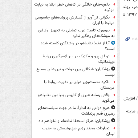
باغچه‌های خانگی در کاهش خطر ابتلا به دیابت
 ابتدای سال ۹۶ به شکل مستمر، روند
موثرند
کاهشی را طی کرده است. از این رو، عدم تعدیل مناسب نرخ ارز در فاصله سال‌های ۱۳۹۲ تا
نگرانی تل‌آویو از گسترش پرونده‌های جاسوسی
مرتبط با ایران
نیویورک تایمز: غرب تمایلی به تجهیز اوکراین
به موشک‌های رهگیر ندارد
آیا از نفوذ نتانیاهو در واشنگتن کاسته شده
است؟
توافق پرو و مکزیک بر سر ازسرگیری روابط
دیپلماتیک
پزشکیان: شکافی بین دولت و نیروهای مسلح
نیست
تاکید نخست‌وزیر عراق بر تقویت روابط با
عربستان
وقتی رسانه عبری از کابوس بنیامین نتانیاهو
 افزایش
می‌گوید
هیچ دولتی به اندازۀ ما در جهت سیاست‌های
کند/ حداقل هزینه
رهبری قدم برنداشت
پزشکیان: هرگز استعفا نداده‌ام و نخواهم داد
تجاوزات مجدد رژیم صهیونیستی به جنوب
لبنان