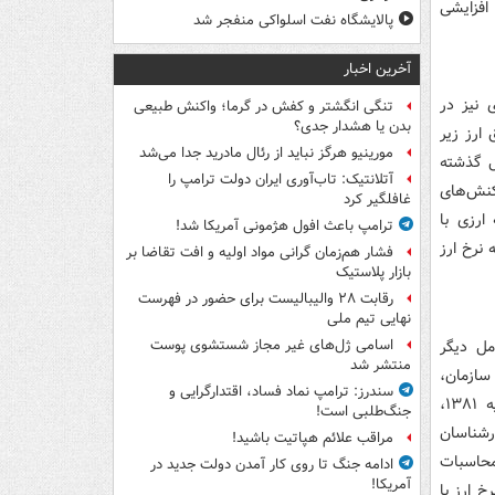
ند افزایشی
پالایشگاه نفت اسلواکی منفجر شد
آخرین اخبار
 نیز در
تنگی انگشتر و کفش در گرما؛ واکنش طبیعی
بدن یا هشدار جدی؟
ارز زیر
مورینیو هرگز نباید از رئال مادرید جدا می‌شد
ل گذشته
آتلانتیک: تاب‌آوری ایران دولت ترامپ را
زش افزوده ۵ درصدی از تراکنش‌های
غافلگیر کرد
ارزی با
ترامپ باعث افول هژمونی آمریکا شد!
نرخ ارز
فشار هم‌زمان گرانی مواد اولیه و افت تقاضا بر
بازار پلاستیک
رقابت ۲۸ والیبالیست برای حضور در فهرست
نهایی تیم ملی
مل دیگر
اسامی ژل‌های غیر مجاز شستشوی پوست
منتشر شد
ین سازمان،
سندرز: ترامپ نماد فساد، اقتدارگرایی و
سال پایه ۱۳۸۱،
جنگ‌طلبی است!
رشناسان
مراقب علائم هپاتیت باشید!
 داشته است. مطابق محاسبات
ادامه جنگ تا روی کار آمدن دولت جدید در
آمریکا!
 متناسب نرخ ارز با