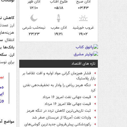
نوسانات 
اذان صبح
طلوع آفتاب
اذان ظهر
۱۲:۱۰
۰۵:۱۸
۰۳:۴۳
کاهش نر
ارز عمدتا
غروب خورشید
اذان مغرب
نیمه‌شب شرعی
هزینه‌ها
۲۳:۲۳
۱۹:۲۱
۱۹:۰۲
انتقال
سپر
بانک‌ها
بو
ارز
،
سکه
برای نوسا
تازه های اقتصاد
فشار هم‌زمان گرانی مواد اولیه و افت تقاضا بر
بی
بازار پلاستیک
تنگه هرمز ریاض را وادار به تخفیف‌دهی نفتی
دستگی
کرد
ای
قیمت جهانی نفت امروز ۱۶ مرداد
وزی
قیمت جهانی طلا امروز ۱۶ مرداد
ثبت تاریخی‌ترین کاهش تردد در تنگه هرمز
واردات نفت آمریکا از عربستان صفر شد
مواضع آمر
رکوردشکنی پیش‌فروش جدیدترین گوشی‌های