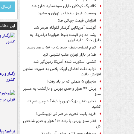
کالابرگ کودکان دارای سوءتغذیه شارژ شد
وضعیت قرمز سدها در تهران و مشهد
افزایش قیمت جهانی طلا
این مطالب
گوشت آمریکایی گرفتار گلوگاه هرمز شد
رشد مداوم قیمت بلیط هواپیما درآمریکا به
دلیل جنگ علیه ایران
تورم نقطه‌به‌نقطه خدمات به ۵۸ درصد رسید
طلا در بازار تهران عقب نشینی کرد
کشتی اسکورت شده آمریکا زمین‌گیر شد
تولید نفت اعضای اوپک پلاس به صورت نمادین
رگبار و رع
افزایش یافت
کشور
ماجرای ۵ همتی که بر باد رفت!
پَرش ۹۹ هزار واحدی بورس و بازگشت به مسیر
سبز
ذخایر نفتی بزرگ‌ترین پالایشگاه چین هم ته
کشید
خرید بلیت تحریم در صرافی نوبیتکس!
آغاز سبز بورس با رشد ۱۱۰ هزار واحدی شاخص
کل
سدهای مهم کشور چقدر آب دارند؟