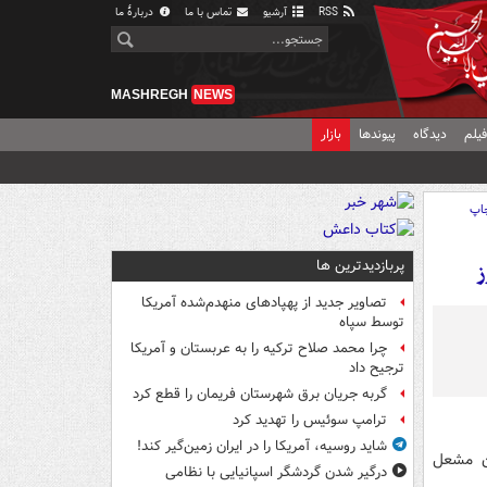
RSS
آرشیو
تماس با ما
دربارهٔ ما
MASHREGH
NEWS
یلم
دیدگاه
پیوندها
بازار
اپ
پربازدیدترین ها
ز
تصاویر جدید از پهپادهای منهدم‌شده آمریکا
توسط سپاه
چرا محمد صلاح ترکیه را به عربستان و آمریکا
ترجیح داد
گربه جریان برق شهرستان فریمان را قطع کرد
ترامپ سوئیس را تهدید کرد
شاید روسیه، آمریکا را در ایران زمین‌گیر کند!
ن مشعل
درگیر شدن گردشگر اسپانیایی با نظامی