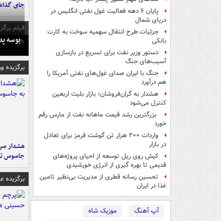
جای گذا
پایان ۶ دهه فعالیت غول نفتی انگلیس در
دریای شمال
فیلم برگزی
جزئیات طرح انتقال سهمیه سوخت به کارت
بوسه‌ پ
بانکی
دستور وزیر نفت برای تسریع در بازسازی
آسیب‌های جنگ
برگزیده و
جنگ با ایران صدای غول‌های نفتی آمریکا را
هم درآورد
هشدار به گران‌فروشان؛ بازار بلیت اربعین
کنترل می‌شود
بزرگترین رشد قیمت ماهانه نفت از مارس رقم
خورد
واردات ۲۰۰ هزار تن گوشت قرمز برای تعادل
در بازار
هشدار سرم
جاسوس تی
کیش روی ریل توسعه از احیای پروژه‌های
قدیمی تا بهره گیری از انرژی خورشیدی
تحسین رسانه قطری از مدیریت بی‌نظیر تامین
برگزیده 
غذا در ایران
آپ آهنگ
موزیک شاه