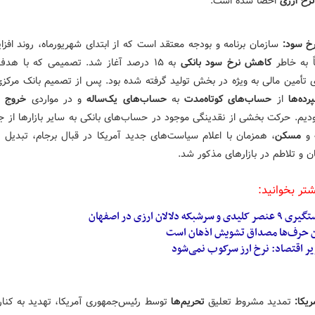
نرخ ارزی
احصا
شده است:
خ سود:
سازمان برنامه و بودجه معتقد است که از ابتدای شهریورماه، روند افزا
ً به خاطر
کاهش نرخ سود بانکی
به ۱۵ درصد آغاز شد. تصمیمی که با ه
ی تأمین مالی به ویژه در بخش تولید گرفته شده بود. پس از تصمیم بانک مرکز
ده‌ها
از
حساب‌های کوتاه‌مدت
به
حساب‌های یک‌ساله
و در مواردی
خروج سپ
دیم. حرکت بخشی از نقدینگی موجود در حساب‌های بانکی به سایر بازارها از ج
و
مسکن
، همزمان با اعلام سیاست‌های جدید آمریکا در قبال
برجام
، تبدیل ب
ن و تلاطم در بازارهای مذکور شد.
شتر بخوانید:
ری ۹ عنصر کلیدی و
سرشبکه
دلالان ارزی در اصفهان
ن حرف‌ها مصداق تشویش اذهان است
ر اقتصاد: نرخ ارز سرکوب نمی‌شود
یکا:
تمدید مشروط تعلیق
تحریم‌ها
توسط رئیس‌جمهوری آمریکا، تهدید به کناره