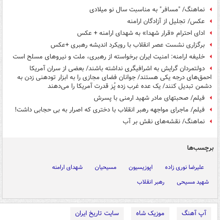
نماهنگ/ "مسافر" به مناسبت سال نو میلادی
عکس/ تجلیل از آزادگان ارامنه
ادای احترام «قرار شهدا» به شهدای ارامنه + عکس
برگزاری نشست‌ عصر انقلاب با رویکرد اندیشه رهبری +عکس
خلیفه ارامنه: امنیت ایران برخواسته از رهبری، ملت و نیروهای مسلح است
دولتمردان گرایش به اشرافیگری نداشته باشند/ بعضی از سران آمریکا
احمق‌های درجه یکی هستند/ جوانان فضای مجازی را به ابزار تودهنی زدن به
دشمن تبدیل کنند/ یک عده غرب زده پُز قدرت آمریکا را می‌دهند
فیلم/ صحبتهای مادر شهید ارمنی با پسرش
فیلم/ ماجرای مواجهه رهبر انقلاب با دختری که اصرار به بی حجابی داشت!
نماهنگ/ نقشه‌های نقش بر آب
برچسب‌ها
علیرضا نوری زاده
اپوزیسیون
مسیحیان
شهدای ارامنه
شهید مسیحی
رهبر انقلاب
آپ آهنگ
موزیک شاه
سایت تاریخ ایران