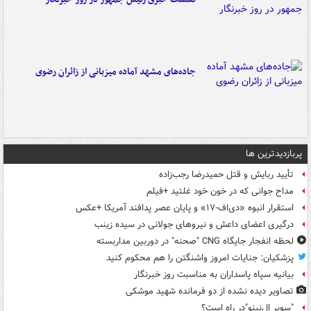
جاده‌های مشهد آماده میزبانی از زائران رضوی
پربازدیدترین ها
تأیید ربایش و قتل حمیدرضا رجب‌زاده
مداح جوانی که در خون خود غلتید +فیلم
استقرار انبوه «دی‌اف‑۱۷» و پایان عصر پدافند آمریکا +عکس
درگیری اعضای داعش و نیروهای جولانی در سیده زینب
لحظه انفجار جایگاه CNG "صحنه" در دوربین مداربسته
پزشکیان: جنایات امروز واشنگتن را هم محکوم کنید
بیانیه سپاه پاسداران به مناسبت روز خبرنگار
تصاویر دیده‌ نشده از دو فرمانده شهید موشکی
"سوپر ال‌نینو"در راه است؟