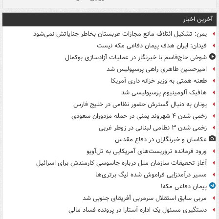
آخرین اخبار
یمن: تشکیل ائتلاف مانع مجازات عربستان بخاطر جنایاتش نمی‌شود
فیدان: ایران هدف پیمان دفاعی مکه نیست
شوخی حاج‌قاسم با خبرنگار در عملیات آزادسازی بوکمال
امیرحسین طاهری راهی پرسپولیس شد
طعنه همتی به وزیر خزانه داری آمریکا
هافبک آلومینیوم پرسپولیسی شد
یونان به دنبال گسترش حضور نظامی در خلیج فارس
زخمی شدن ۴ شهروند یمنی در حمله مزدوران سعودی
زخمی شدن ۳ نظامی لبنانی در زوطر غربی
عکاسان و خبرنگاران در دفاع مقدس
ورود فرمانده تروریست‌های آمریکایی به تل‌آویو
آغاز تحقیقات سازمان ملل درباره جاسوسی کارمندش برای اسرائیل
مسیر درآمدزایی فراموش شده لیگ برتری‌ها
پیمان دفاعی مکه!
مربی سابق استقلال سرمربی آفریقای جنوبی شد
دستگیری مسئول یک اداره آستارا در پرونده فساد مالی