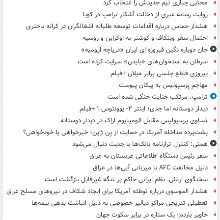
مجتبی جباری تیم جدیدش را انتخاب کرد
روایت رسانه عبری از دخالت آشکار ترامپ در کوبا
هشدار حماس درباره اقدامات توسعه طلبانه اشغالگران در کرانه باختری
احتمال سفر ویتکاف و کوشنر به اوکراین و روسیه
جان دوباره نگین فیروزه ای ایران «دریاچه ارومیه»
سرطان به استخوان‌های «بایدن» سرایت کرده است
پیروزی قاطع چلسی برابر میلان +فیلم
مهاجم پرسپولیس به پیکان پیوست
ترامپ، مرتکب جنایت جنگی شده است
دیدار دوستانه اما جدی؛ اینتر ۲- یوونتوس ۱ +فیلم
تساوی پرسپولیس مقابل الومینیوم اراک در دیدار دوستانه
پشت‌پرده مداخله آمریکا در حمایت از یِن ژاپن؛ خیرخواهی یا خودخواهی؟
همتی: کنترل ترازنامه بانک‌ها با جدیت دنبال می‌شود
سفر رئیس دستگاه اطلاعاتی عربستان به عراق
دلیل مخالفت AFC با میزبانی آبی‌ها در عراق
سخنگوی ارتش: نظم ایرانی حاکم بر تنگه غیرقابل بازگشت است
هشدار الموسوی درباره توطئه آمریکا برای ایجاد شکاف در نیروهای مسلح عراق
تعطیلی تدریجی مراکز دیالیز خصوصی به دلیل انباشت بدهی بیمه‌ها
خاویر باردم؛ یک ستاره در برابر سکوت جهان