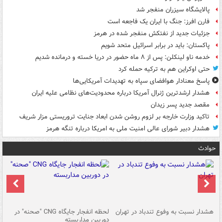
پالایشگاه سیزران منفجر شد
فارن افرز: جنگ با ایران یک فاجعه است
جزئیات جدید از نفتکش منفجر شده در هرمز
پاکستان: باید در برابر اسرائیل متحد شویم
خدمه ناو لینکلن: پس از ۸ ماه حضور در دریا خسته و درمانده‌ شدیم
حتی اوکراین هم به ترکیه حمله کرد
پاسخ معنادار هوافضای سپاه به تهدیدات آمریکایی‌ها
هشدار ارشدترین ژنرال آمریکا درباره محدودیت‌های نظامی علیه ایران
مقصد جدید پسر زیدان
تاکید وزارت خارجه بر لزوم روشن شدن ابعاد جنایت تروریستی مزار شریف
هشدار دبیر شورای عالی امنیت ملی به امریکا درباره تنگه هرمز
حوادث
ای
هشدار نسبت به وفوع تندباد در تهران
لحظه انفجار جایگاه CNG "صحنه" در
دس
دوربین مداربسته
ات