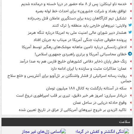
خدمه ناو لینکلن: پس از ۸ ماه حضور در دریا خسته و درمانده‌ شدیم
توافق بغداد و شرکت «شورون» برای احداث خط لوله بصره
تشکیل تیم کارآگاهان زبده برای دستگیری عاملان قتل رجب‌زاده
ولایتی: نیروهای خارجی باید منطقه را ترک کنند
هشدار دبیر شورای عالی امنیت ملی به امریکا درباره تنگه هرمز
پرونده حقوقی جنایت جنگی آمریکا در میناب به جریان افتاد
ادعای زلنسکی درباره تامین ماهانه موشک‌های رهگیر توسط آمریکا
خطای محاسباتی آمریکا و برتری راهبردی جمهوری اسلامی!
زنگ خطر پایان ذخایر دفاعی کشورهای خلیج فارس هم به صدا درآمد
عمان: مذاکرات مثبت و سازنده با ایران ادامه دارد
روایت رسانه اسرائیلی از فشار واشنگتن بر تل‌آویو برای آتش‌بس و خلع سلاح
حماس
سکه در آستانه بازگشت به کانال ۱۸۸ میلیون تومان
دریادار سیاری: امروز هر خبر دقیق، تیری بر قلب امپراطوری دروغ است
وقوع حادثه دریایی در ساحل عمان
تاکید الزیدی بر خروج نیروهای آمریکایی از عراق در تاریخ تعیین شده
سلامت