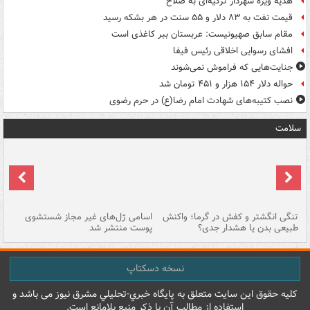
هدیه ویژه شهردار ترکیه‌ای به صلاح
قیمت نفت به ۸۳ دلار و ۵۵ سنت در هر بشکه رسید
مقام سابق صهیونیست: عربستان ببر کاغذی است
افشای رسوایی اخلاقی رئیس فیفا
جنایت‌هایی که فراموش نمی‌شوند
حواله دلار ۱۵۴ هزار و ۴۵۱ تومان شد
نصب کتیبه‌های شهادت امام رضا(ع) در حرم رضوی
سلامت
تنگی انگشتر و کفش در گرما؛ واکنش
اسامی ژل‌های غیر مجاز شستشوی
مر
طبیعی بدن یا هشدار جدی؟
پوست منتشر شد
نسخه دسکتاپ
کليه حقوق اين سايت متعلق به پایگاه خبري-تحليلي مشرق نيوز می باشد و
استفاده از مطالب آن با ذکر منبع بلامانع است.