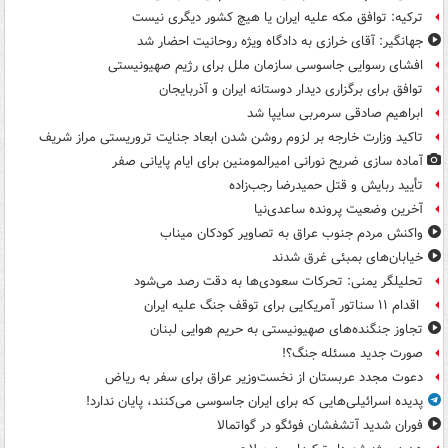
ترکیه: توافق مکه علیه ایران یا هیچ کشور دیگری نیست
جهانگیر: آقای خرازی به دادگاه ویژه روحانیت احضار شد
افشای رسوایی جاسوسی سازمان ملل برای رژیم صهیونیستی
توافق برای برگزاری دیدار دوستانه ایران و آذربایجان
ابراهیم صادقی سرمربی سایپا شد
تاکید وزارت خارجه بر لزوم روشن شدن ابعاد جنایت تروریستی مراز شریف
آماده سازی ضریح نورانی امیرالمومنین برای ایام پایانی صفر
تأیید ربایش و قتل حمیدرضا رجب‌زاده
آخرین وضعیت پرونده ساعدی‌نیا
واکنش مردم جنوب عراق به تصاویر کودکان میناب
خیابان‌های بمبئی غرق شدند
تحلیلگر یمنی: تحرکات سعودی‌ها به دقت رصد می‌شود
اقدام ۱۱ سناتور آمریکایی برای توقف جنگ علیه ایران
تجاوز جنگنده‌های صهیونیستی به حریم هوایی لبنان
صورت جدید مسئله جنگ؟!
دعوت مجدد عربستان از نخست‌وزیر عراق برای سفر به ریاض
پدیده اسرائیلی‌هایی که برای ایران جاسوسی می‌کنند، پایان ندارد!
فوران شدید آتشفشان فوئگو در گواتمالا