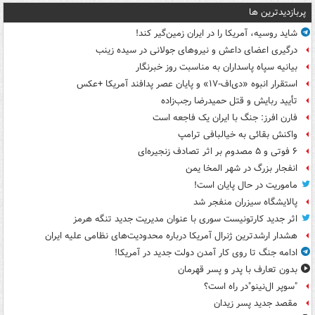
پربازدیدترین ها
شاید روسیه، آمریکا را در ایران زمین‌گیر کند!
درگیری اعضای داعش و نیروهای جولانی در سیده زینب
بیانیه سپاه پاسداران به مناسبت روز خبرنگار
استقرار انبوه «دی‌اف‑۱۷» و پایان عصر پدافند آمریکا +عکس
تأیید ربایش و قتل حمیدرضا رجب‌زاده
فارن افرز: جنگ با ایران یک فاجعه است
واکنش بقائی به خیالبافی ترامپ
۶ فوتی و ۵ مصدوم بر اثر تصادف زنجیره‌ای
انفجار بزرگ در شهر المخا یمن
ماموریت در حال پایان است!
پالایشگاه سیزران منفجر شد
اثر جدید کارتونیست سوری با عنوان مدیریت جدید تنگه هرمز
هشدار ارشدترین ژنرال آمریکا درباره محدودیت‌های نظامی علیه ایران
ادامه جنگ تا روی کار آمدن دولت جدید در آمریکا!
بدون تعارف با پدر و پسر قهرمان
"سوپر ال‌نینو"در راه است؟
مقصد جدید پسر زیدان