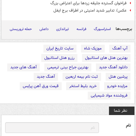
فراخوان گسترده جلیقه زردها برای اعتراض بزرگ
عکس/ تدابیر شدید امنیتی در اطراف برج ایفل
برچسب‌ها
استراسبورگ
فرانسه
تیراندازی
داعش
حمله تروریستی
آپ آهنگ
موزیک شاه
سایت تاریخ ایران
بهترین هتل های استانبول
رزرو هتل استانبول
دانلود آهنگ جدید
بهترین جراح بینی ترمیمی
آهنگ های جدید
پرشین هتل
ثبت نام بیمه اربعین
آهنگ جدید
مزایده خودرو
خرید بلیط استخر
قیمت ورق آهن پرایس
فروشنده مواد شیمیایی
نظر شما
نام