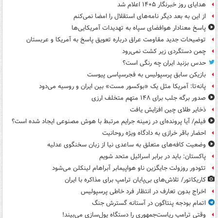
هدایای روز خبرنگار ۱۴۰۵ اعلام شد
از این به بعد دیگر نامه‌های استقلال را امضا نمی‌کنم
پاسخ معنادار هوافضای سپاه به تهدیدات آمریکایی‌ها
توضیحات جدید مقاومت عراق درباره تعویق پاسخ به آمریکا و عربستان
چمن دستگردی زیر کشت نمی‌رود
حدس بزنید ایران چه رنگی است؟
بازیکن سابق پرسپولیس به فجرسپاسی پیوست
پانه‌تا: آمریکا مثل یک «بوکسور مست» بین ایران و روسیه می‌دود
صدور برگه جلب برای ۱۴۸ متهم متخلف ارزی
ذخایر طلای چین افزایش یافت
فیلم/ آیا پرونده‌ای در زمینه جرایم مرتبط با هوش مصنوعی ایجاد شده است؟
احضار باقر خرازی به دادگاه ویژه روحانیت
وضعیت کافه‌های متعلق به ساعدی نیا از زبان سخنگوی عدلیه
پاکستان: باید در برابر اسرائیل متحد شویم
تئودور روزولت جایگزین ناو هواپیمابر آبراهام لینکلن می‌شود
کاریکاتور/ تلاش‌های بی‌پایان ترامپ برای مذاکره با ایران
اخراج بدون تعارف در انتظار فرد خاطی پرسپولیس
اتمام بودجه پنتاگون در آستانه گسترش جنگ
وقتی ترامپ ریاست‌جمهوری را دستگاه پول‌سازی می‌بیند!