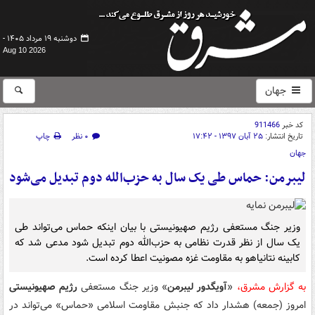
دوشنبه ۱۹ مرداد ۱۴۰۵ -
Aug 10 2026
جهان
کد خبر
911466
تاریخ انتشار:
۲۵ آبان ۱۳۹۷ - ۱۷:۴۲
۰ نظر
چاپ
جهان
لیبرمن: حماس طی یک سال به حزب‌الله دوم تبدیل می‌شود
وزیر جنگ مستعفی رژیم صهیونیستی با بیان اینکه حماس می‌تواند طی
یک سال از نظر قدرت نظامی به حزب‌الله دوم تبدیل شود مدعی شد که
کابینه نتانیاهو به مقاومت غزه مصونیت اعطا کرده است.
به گزارش مشرق،
«
آویگدور لیبرمن
» وزیر جنگ مستعفی
رژیم صهیونیستی
امروز (جمعه) هشدار داد که جنبش مقاومت اسلامی «حماس» می‌تواند در