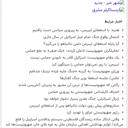
اخبار مرتبط
هنیه: با استعفای لیبرمن، به پیروزی سیاسی دست یافتیم
احتمال وقوع جنگ تمام عیار اسرائیل در سال جاری
آیا زلزله استعفای لیبرمن دامن نتانیاهو را می‌گیرد؟
تحلیلگران صهیونیست اذعان کردند؛ «یک-صفر» به نفع حماس
یک مقام صهیونیست: اسرائیل قادر به نابودی حماس نیست
لیبرمن: با زور نمی‌توان حماس را سرنگون کرد
وزرای صهیونیست: به گزینه «جنگ علیه غزه» نزدیک شده‌ایم
عکس/ جلسه استعفا وزیر جنگ کفتارها
راکتی که صهیونیست‌ها از ترس آن مجبور به پذیرش آتش‌بس شدند
اعتراف کارشناس صهیونیستی به پیروزی حماس
ژنرال اسرائیلی: جنگ بعدی بسیار دشوار خواهد بود
سناریوهای پیشِ روی دولت نتانیاهو پس از استعفای لیبرمن
رژیم صهیونیستی عراق را تهدید کرد
وقتی ابتکار ساده رزمندگان فلسطینی سیستم پدافندی اسراییل را فلج
می‌کند/ لوازم بهداشتی اهدایی سازمان ملل به غزه بلای جان صهیونیست‌ها شد