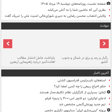
صفحه نخست روزنامه‌های دوشنبه ۱۹ مرداد ۱۴۰۵
بطری آبی که ماشین شما را به آتش می‌کشد
ولایتی انتصاب محسن رضایی به دبیری شورای‌عالی امنیت ملی را تبریک گفت
حوادث
رگبار و رعد و برق در شمال و جنوب
بازداشت عامل انتشار مطالب
کشور
اهانت‌آمیز درباره راهپیمایی اربعین
گر
آخرین اخبار
استعفای نایب‌رئیس فدراسیون کشتی
حکم اخراج ربیعی را چه کسی امضا کرد؟
اژه‌ای: بسیاری از کارگزاران نظام تکلیف‌مدار هستند
ادعای اوکراین: دو لانچر اس-۴۰۰ را زدیم+ فیلم
تیم جدید پورعلی‌گنجی مشخص شد
پروژه "لیبی‌سازی ایران" سناریوی تکراری دشمن