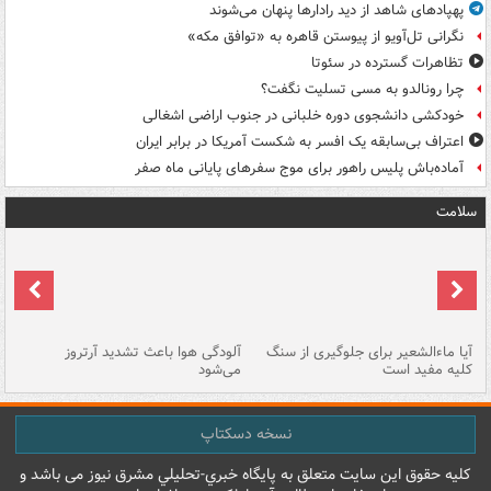
پهپادهای شاهد از دید رادارها پنهان می‌شوند
نگرانی تل‌آویو از پیوستن قاهره به «توافق مکه»
تظاهرات گسترده در سئوتا
چرا رونالدو به مسی تسلیت نگفت؟
خودکشی دانشجوی دوره خلبانی در جنوب اراضی اشغالی
اعتراف بی‌سابقه یک افسر به شکست آمریکا در برابر ایران
آماده‌باش پلیس راهور برای موج سفرهای پایانی ماه صفر
سلامت
آیا ماءالشعیر برای جلوگیری از سنگ
آلودگی هوا باعث تشدید آرتروز
حذ
کلیه مفید است
می‌شود
کل
نسخه دسکتاپ
کليه حقوق اين سايت متعلق به پایگاه خبري-تحليلي مشرق نيوز می باشد و