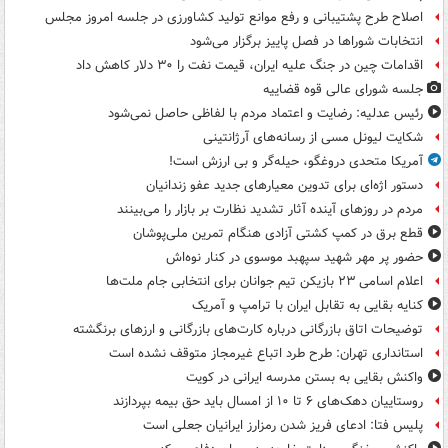
اصلاح طرح پشتیبانی و رفع موانع تولید کشاورزی در جلسه امروز مجلس
انتخابات شوراها در فصل پاییز برگزار می‌شود
اقدامات چین در جنگ علیه ایران، قیمت نفت را ۳۰ دلار کاهش داد
جلسه شورای عالی قوه قضاییه
رئیس عدلیه: رضایت و اعتماد مردم با لفاظی حاصل نمی‌شود
شکایت لیونل مسی از رسانه‌های آرژانتینی
آمریکا متحدی دروغگو، حیله‌گر و بی ارزش است!
دستور اژه‌ای برای تدوین معیارهای جدید عفو زندانیان
مردم در روزهای آینده آثار تشدید نظارت بر بازار را می‌بینند
قطع برق در کمپ کشتی آزادی هنگام تمرین ملی‌پوشان
حضور پر مهر شهید سپهبد موسوی در کنار نوه‌اش
اعلام اسامی ۲۳ بازیکن تیم جوانان برای انتخابی جام ملت‌ها
کنایه بقایی به تقابل ایران با ترامپ و آمریک
توضیحات اتاق بازرگانی درباره کارت‌های بازرگانی و ارزهای برنگشته
استانداری تهران: طرح طرد اتباع غیرمجاز متوقف نشده است
واکنش بقایی به بستن مدرسه ایرانی در کویت
روستاییان دهک‌های ۶ تا ۱۰ از امسال باید حق بیمه بپردازند
پلیس فتا: ادعای فریز شدن رمزارز ایرانیان جعلی است