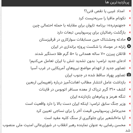
پربازدیدترین ها
امداد غیبی یا نقص فنی!؟
نکونام مافیا را سربه‌نیست کرد
«جهنم‌دره»؛ برنامه تایوان برای مقابله با حمله احتمالی چین
بازگشت رضائیان برای پرسپولیس تبعات دارد
حادثه وحشتناک حین مسابقات سوارکاری در قرقیزستان
زلزله در موساد با شکست پروژه براندازی در ایران
قاتلان پیرزن ۷۰ ساله همدانی با ۵۰ گرم طلا دستگیر شدند
ادعای جدید ترامپ: بدون تشدید تنش با ایران تعامل می‌کنیم!
تصاویر جدید از انهدام مواضع نیروهای آمریکایی در غرب آسیا
تصاویر پهپاد ساقط شده در جنوب ایران
بازداشت عامل انتشار مطالب اهانت‌آمیز درباره راهپیمایی اربعین
کشف ۳۱۰ گرم تریاک از معده مسافر اتوبوس در قاینات
تنگه هرمز و پیام‌های بازدارنده ایران
وزیر جنگ سابق ترامپ: اینکه ایران دست بالا را دارد واقعیت است
مدیرعامل پرسپولیس قیمت آخر را برای نساجی تعیین کرد
آیا ماءالشعیر برای جلوگیری از سنگ کلیه مفید است
محسن رضایی به عنوان نماینده رهبر انقلاب در شورای‌عالی امنیت ملی منصوب
شد