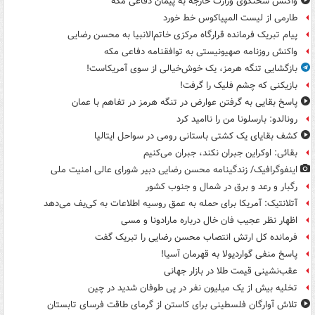
واکنش سخنگوی وزارت خارجه به پیمان دفاعی مکه
طارمی از لیست المپیاکوس خط خورد
پیام تبریک فرمانده قرارگاه مرکزی خاتم‌الانبیا به محسن رضایی
واکنش روزنامه صهیونیستی به توافقنامه دفاعی مکه
بازگشایی تنگه هرمز، یک خوش‌خیالی از سوی آمریکاست!
بازیکنی که چشم فلیک را گرفت!
پاسخ بقایی به گرفتن عوارض در تنگه هرمز در تفاهم با عمان
رونالدو: بارسلونا من را ناامید کرد
کشف بقایای یک کشتی باستانی رومی در سواحل ایتالیا
بقائی: اوکراین جبران نکند، جبران می‌کنیم
اینفوگرافیک/ زندگینامه محسن رضایی دبیر شورای عالی امنیت‌ ملی
رگبار و رعد و برق در شمال و جنوب کشور
آتلانتیک: آمریکا برای حمله به عمق روسیه اطلاعات به کی‌یف می‌دهد
اظهار نظر عجیب فان خال درباره مارادونا و مسی
فرمانده کل ارتش انتصاب محسن رضایی را تبریک گفت
پاسخ منفی گواردیولا به قهرمان آسیا!
عقب‌نشینی قیمت طلا در بازار جهانی
تخلیه بیش از یک میلیون نفر در پی طوفان شدید در چین
تلاش آوارگان فلسطینی برای کاستن از گرمای طاقت فرسای تابستان