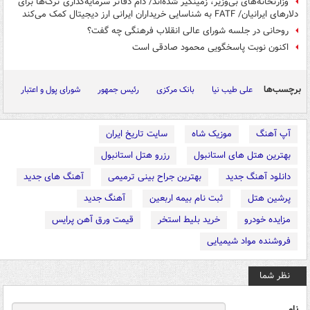
وزارتخانه‌های بی‌وزیر، زمینگیر شده‌اند/ دام دفاتر سرمایه‌گذاری ترک‌ها برای
دلارهای ایرانیان/ FATF به شناسایی خریداران ایرانی ارز دیجیتال کمک می‌کند
روحانی در جلسه شورای عالی انقلاب فرهنگی چه گفت؟
اکنون نوبت پاسخگویی محمود صادقی است
برچسب‌ها
علی طیب نیا
بانک مرکزی
رئیس جمهور
شورای پول و اعتبار
آپ آهنگ
موزیک شاه
سایت تاریخ ایران
بهترین هتل های استانبول
رزرو هتل استانبول
دانلود آهنگ جدید
بهترین جراح بینی ترمیمی
آهنگ های جدید
پرشین هتل
ثبت نام بیمه اربعین
آهنگ جدید
مزایده خودرو
خرید بلیط استخر
قیمت ورق آهن پرایس
فروشنده مواد شیمیایی
نظر شما
نام