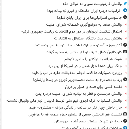
واکنش کارتونیست سوری به توافق مکه
فرضیات درباره ایران مضحک و غیرواقع‌بینانه بود!
جاسوسی اسرائیلی‌ها برای ایران پایان ندارد!
واکنش صنعا به موضع‌گیری خصمانه شورای امنیت
احتمال شکست اردوغان در دور دوم انتخابات ریاست جمهوری ترکیه
واکنش سرپرست باشگاه استقلال به انتقادات
آتش‌سوزی گسترده در ارتفاعات لبنان توسط صهیونیست‌ها
کاریکاتور/ کمال شرف توافق مکه را به سخره گرفت
شوک شبانه به تراکتور با حضور نکونام
جنگ ایران ده‌ها هزار شغل را در آمریکا از بین برد
رویترز: دموکرات‌ها قصد انجام تحقیقات علیه ترامپ را دارند
پرتاب تخم‌مرغ به سمت نخست‌وزیر کوزوو در وسط پارلمان!
نقشه کشی برای فتنه و اصرار بر دروغ
واکنش عربستان و قطر به بیانیه شورای امنیت درباره یمن
واکنش کشفیا به ترک اردوی تیم ملی توسط کاپیتان تیم ملی والیبال نشسته
جان باختن چهار نفر در سانحه رانندگی مراغه - هشترود+ فیلم
نشست هم اندیشی جمعی از علمای حوزه علمیه قم با عراقچی
حریق در شهرک صنعتی نصیرآباد در بهارستان
مذاکرات تنگه با عمان باید چگونه باشد؟