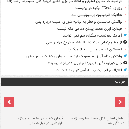
توضیحات معاون امنیتی و انتظامی وزیر کشور درباره قتل حمیدرضا رجب زاده
رویای اف-۳۵ ترکیه در بن‌بست
هافبک آلومینیوم پرسپولیسی شد
واکنش عربستان و قطر به بیانیه شورای امنیت درباره یمن
فیدان: ایران هدف پیمان دفاعی مکه نیست
آمریکا نتوانست؛ دیگران هم نمی توانند
از مظلوم‌نمایی براندازها تا افشای دروغ مراد ویسی
نخستین تصویر مسی بعد از مرگ پدر
واکنش کنایه‌آمیز به عضویت ترکیه در پیمان مشترک با عربستان
جان دوباره نگین فیروزه ای ایران «دریاچه ارومیه»
اعتراف جالب یک رسانه آمریکایی به شکست
حوادث
عامل اصلی قتل حمیدرضا رجب‌زاده
گرمای شدید در جنوب و مرکز؛
جا
دستگیر شد
ناپایداری در نوار شمالی
مر