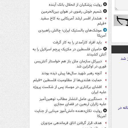
روایت پزشکیان از انحلال بانک آینده
شمیم خوش رضوی در هوای بین‌الحرمین
هشدار افسر ارشد آمریکایی به کاخ سفید
+فیلم
موشک‌های بالستیک ایران؛ چالش راهبردی
آمریکا
باید افراد کارآمدتر را به کار گرفت
حامیان فلسطین در مکزیک پرچم اسرائیل را به
آتش کشیدند
دبیرکل سازمان ملل باز هم خواستار آتش‌بس
فوری در اوکراین شد
آنچه رهبر شهید سال‌ها پیش دیده بودند
حمایت هلندی‌ها از مظلومیت فلسطین +فیلم
افشای برکناری در موساد پس از شکست پروژه
علیه ایران
دستگیری عامل انتشار مطالب توهین‌آمیز
علیه زائران اربعین در فضای مجازی
روایت تکان‌دهنده دانش‌آموز مینابی از جنایت
آمریکا
هدف قرار گرفتن اتاق‌ فرماندهی مزدوران