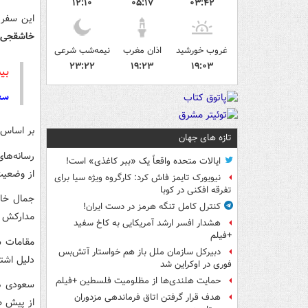
۱۲:۱۰
۰۵:۱۷
۰۳:۴۲
این سفر 
خاشقجی
غروب خورشید
اذان مغرب
نیمه‌شب شرعی
۲۳:۲۲
۱۹:۲۳
۱۹:۰۳
بی
سع
بر اساس 
تازه های جهان
رسانه‌ها
ایالات متحده واقعاً یک «ببر کاغذی» است!
از وضعیت
نیویورک تایمز فاش کرد: کارگروه ویژه سیا برای
تفرقه افکنی در کوبا
کنترل کامل تنگه هرمز در دست ایران!
مدارکش و
هشدار افسر ارشد آمریکایی به کاخ سفید
+فیلم
دبیرکل سازمان ملل باز هم خواستار آتش‌بس
دلیل اشت
فوری در اوکراین شد
حمایت هلندی‌ها از مظلومیت فلسطین +فیلم
سعودی ها 
هدف قرار گرفتن اتاق‌ فرماندهی مزدوران
از پیش ط