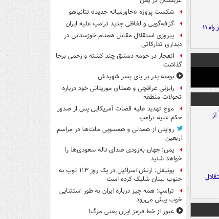
عربستان در یمن
شکست پروژه «خاورمیانه جدید» نتانیاهو
گزافه‌گویی و لفاظی جدید ترامپ علیه ایران
موج بارش‌های تابستانه در راه ۱۱
پیروزی استقلال مقابل همنام خوزستانی در
دیداری تدارکاتی
انفجار در حومه دمشق چند کشته و زخمی برجا
گذاشت
بوسه‌ پدر بر پای پسر شهیدش
رایزنی عراقچی و همتای موریتانی خود درباره
تحولات منطقه
موج تهدید علیه قضات آمریکایی پس از صدور
حکم علیه ترامپ
روایتی از همدلی و همسویی ملت‌ها در مراسم
اربعین
یمن: جهان به‌زودی صدای ناله سعودی‌ها را
خواهد شنید
یونیفل: ارتش اسرائیل در یک روز ۱۱۳ توپ به
تقلال
جنوب لبنان شلیک کرده است
ترامپ: همه چیز درباره ایران به طور استثنایی
خوب پیش می‌رود
عبور از خط قرمز ایران یعنی مرگ!