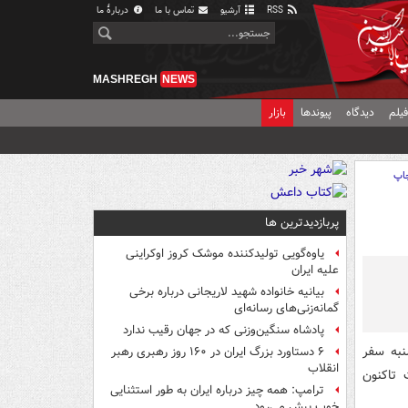
RSS
آرشیو
تماس با ما
دربارهٔ ما
MASHREGH
NEWS
یلم
دیدگاه
پیوندها
بازار
اپ
پربازدیدترین ها
یاوه‌گویی تولیدکننده موشک کروز اوکراینی
علیه ایران
بیانیه خانواده شهید لاریجانی درباره برخی
گمانه‌زنی‌های رسانه‌ای
پادشاه سنگین‌وزنی که در جهان رقیب ندارد
نبه سفر
۶ دستاورد بزرگ ایران در ۱۶۰ روز رهبری رهبر
انقلاب
 تاکنون
ترامپ: همه چیز درباره ایران به طور استثنایی
خوب پیش می‌رود