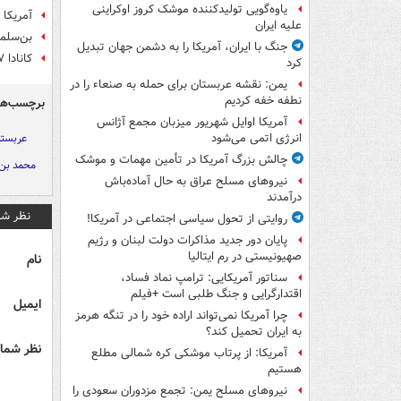
یاوه‌گویی تولیدکننده موشک کروز اوکراینی
آمریکا
علیه ایران
بن‌سلم
جنگ با ایران، آمریکا را به دشمن جهان تبدیل
کانادا ۱۷ نفر را از در ارتباط با ترور خاشقجی تحریم کرد
کرد
یمن: نقشه عربستان برای حمله به صنعاء را در
نطفه خفه کردیم
برچسب‌ها
آمریکا اوایل شهریور میزبان مجمع آژانس
عربست
انرژی اتمی می‌شود
چالش بزرگ آمریکا در تأمین مهمات و موشک
محمد بن
نیروهای مسلح عراق به حال آماده‌باش
درآمدند
نظر شم
روایتی از تحول سیاسی اجتماعی در آمریکا!
پایان دور جدید مذاکرات دولت لبنان و رژیم
صهیونیستی در رم ایتالیا
نام
سناتور آمریکایی: ترامپ نماد فساد،
اقتدارگرایی و جنگ طلبی است +فیلم
ایمیل
چرا آمریکا نمی‌تواند اراده خود را در تنگه هرمز
به ایران تحمیل کند؟
نظر شما 
آمریکا: از پرتاب موشکی کره شمالی مطلع
هستیم
نیروهای مسلح یمن: تجمع مزدوران سعودی را