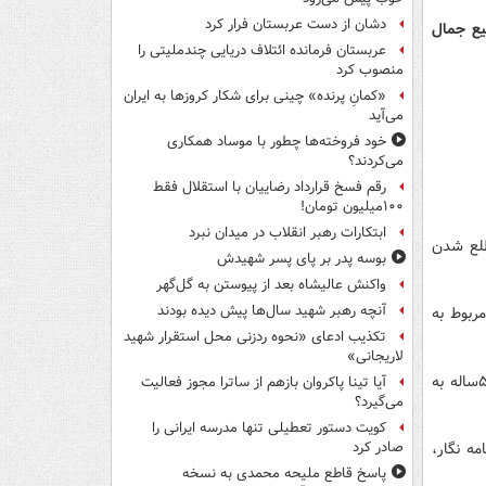
دشان از دست عربستان فرار کرد
یع جمال
عربستان فرمانده ائتلاف دریایی چندملیتی را
منصوب کرد
«کمانِ پرنده» چینی برای شکار کروزها به ایران
می‌آید
خود فروخته‌ها چطور با موساد همکاری
می‌کردند؟
رقم فسخ قرارداد رضاییان با استقلال فقط
۱۰۰میلیون تومان!
ابتکارات رهبر انقلاب در میدان نبرد
طلع شدن
بوسه‌ پدر بر پای پسر شهیدش
واکنش عالیشاه بعد از پیوستن به گل‌گهر
آنچه رهبر شهید سال‌ها پیش دیده بودند
ای کارهای مربوط به
تکذیب ادعای «نحوه ردزنی محل استقرار شهید
لاریجانی»
مقامات سعودی پس از حدود سه هفته اعتراف کردند که این نویسنده و روزنامه‌نگار ۵۹ساله به
آیا تینا پاکروان بازهم از ساترا مجوز فعالیت
می‌گیرد؟
کویت دستور تعطیلی تنها مدرسه ایرانی را
مه نگار،
صادر کرد
پاسخ قاطع ملیحه محمدی به نسخه