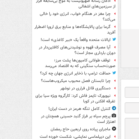
اذعان رسانه صهیونیست به موج بی‌سابقه فرار
از سرزمین‌های اشغالی
چرا مغز در هنگام خواب، انرژی خود را خالی
می‌کند؟
گرما برای پالایشگاه‌ها و منابع برق اروپا اضطرار
آفرید
ایالات متحده واقعاً یک «ببر کاغذی» است!
آیا مصرف قهوه و نوشیدنی‌های کافئین‌دار در
دوران بارداری مجاز است؟
توقف طولانی کامیون‌ها پشت مرز؛
صورت‌حساب سنگینی که به اقتصاد می‌رسد
حماقت ترامپ با ذخایر انرژی جهان چه کرد؟
چرا تابستان فصل محبوب میکروب‌هاست؟
دستگیری قاتل فراری در نوشهر
نیویورک تایمز فاش کرد: کارگروه ویژه سیا برای
تفرقه افکنی در کوبا
کنترل کامل تنگه هرمز در دست ایران!
پرچم سیاه بر فراز گنبد حسینی همچنان در
اهتزاز است
ماجرای پیاده روی اربعین حاج رمضان
این دیپلماسی نمایشی، شکست خورده است