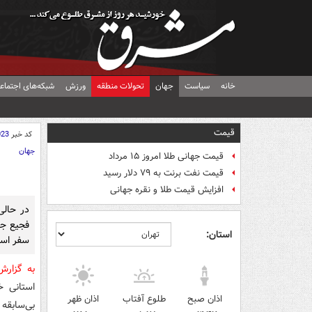
خانه
سیاست
جهان
تحولات منطقه
ورزش
شبکه‌های اجتماع
قیمت
کد خبر
023
جهان
قیمت جهانی طلا امروز ۱۵ مرداد
قیمت نفت برنت به ۷۹ دلار رسید
افزایش قیمت طلا و نقره جهانی
در حالی
فجیع جم
استان:
سفر است
به گزار
استانی خ
اذان صبح
طلوع آفتاب
اذان ظهر
بی‌سابقه 