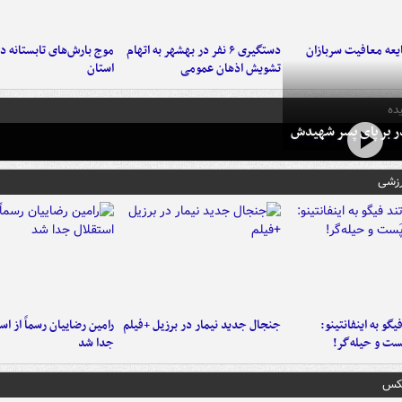
عه معافیت سربازان
دستگیری ۶ نفر در بهشهر به اتهام
تشویش اذهان عمومی
استان
ده
در بر پای پسر شهیدش
رزشی
یگو به اینفانتینو:
جنجال جدید نیمار در برزیل +فیلم
رامین رضاییان رسماً از اس
ست‌ و حیله‌گر!
جدا شد
عکس