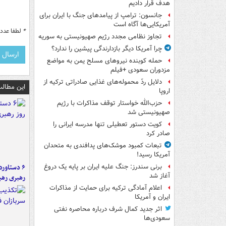
هدف قرار دادیم
جانسون: ترامپ از پیامدهای جنگ با ایران برای
آمریکایی‌ها آگاه است
*
لطفا عدد م
تجاوز نظامی مجدد رژیم صهیونیستی به سوریه
چرا آمریکا دیگر بازدارندگی پیشین را ندارد؟
حمله کوبنده نیروهای مسلح یمن به مواضع
مزدوران سعودی +فیلم
دلایل ردّ محموله‌های غذایی صادراتی ترکیه از
این مطالب
اروپا
حزب‌الله خواستار توقف مذاکرات با رژیم
صهیونیستی شد
کویت دستور تعطیلی تنها مدرسه ایرانی را
صادر کرد
تبعات کمبود موشک‌های پدافندی به متحدان
آمریکا رسید!
برنی سندرز: جنگ علیه ایران بر پایه یک دروغ
آغاز شد
رهبری رهب
اعلام آمادگی ترکیه برای حمایت از مذاکرات
ایران و آمریکا
اثر جدید کمال شرف درباره محاصره نفتی
سعودی‌ها