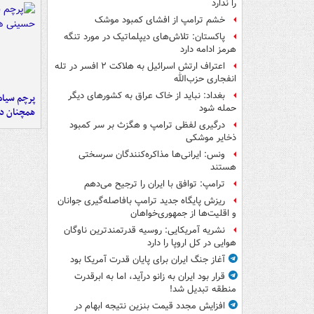
را ندارد
خشم ترامپ از افشای کمبود موشک
پاکستان: تلاش‌های دیپلماتیک در مورد تنگه
هرمز ادامه دارد
اعتراف ارتش اسرائیل به هلاکت ۲ افسر در تله
انفجاری حزب‌الله
بغداد: نباید از خاک عراق به کشورهای دیگر
پرچم سیاه
حمله شود
همچنان در
درگیری لفظی ترامپ و هگزث بر سر کمبود
ذخایر موشکی
ونس: ایرانی‌ها مذاکره‌کنندگان سرسختی
هستند
ترامپ: توافق با ایران را ترجیح می‌دهم
ریزش پایگاه جدید ترامپ بافاصله‌گیری جوانان
و اقلیت‌ها از جمهوری‌خواهان
نشریه آمریکایی: روسیه قدرتمندترین ناوگان
هوایی در کل اروپا را دارد
آغاز جنگ ایران برای پایان قدرت آمریکا بود
قرار بود ایران به زانو درآید، اما به ابرقدرت
منطقه تبدیل شد!
افزایش مجدد قیمت بنزین نتیجه ابهام در