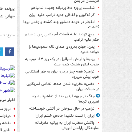
عربستان در یمن
شکست پروژه «خاورمیانه جدید» نتانیاهو
پرونده ق
گزافه‌گویی و لفاظی جدید ترامپ علیه ایران
جهانی ش
انفجار در حومه دمشق چند کشته و زخمی برجا
گذاشت
موج تهدید علیه قضات آمریکایی پس از صدور
منبع: تس
حکم علیه ترامپ
یمن: جهان به‌زودی صدای ناله سعودی‌ها را
خواهد شنید
یونیفل: ارتش اسرائیل در یک روز ۱۱۳ توپ به
جنوب لبنان شلیک کرده است
ترامپ: همه چیز درباره ایران به طور استثنایی
خوب پیش می‌رود
«ضربه مغزی» شدن صدها نظامی آمریکایی
در حملات ایران
جنگ در جبهه لبنان بعد از تفاهم‌نامه چه
اخبار مرتب
تغییری کرده؟
ترامپ در حال سوختن در آتشی خودساخته
نروژ سف
ایران را تست نکنید! جاده‌ی خشم ایران!
درخواست ۴۰ سازمان آلمانی از مرکل برای توقف صا
واکنش سفارت ایران به بیانیه مغرضانه
نقشه ر
نمایندگان پارلمان اتریش
تاثیر 