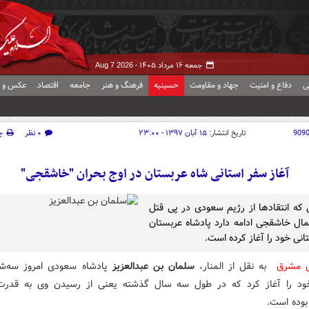
جمعه ۱۶ مرداد ۱۴۰۵ -
Aug 7 2026
ی
دفاع و امنیت
جهاد و مقاومت
حسینیه
فرهنگ و هنر
جامعه
اقتصاد
عکس و ف
909
تاریخ انتشار:
۱۵ آبان ۱۳۹۷ - ۲۳:۰۰
۰ نظر
چ
آغاز سفر استانی شاه عربستان در اوج بحران "خاشقجی"
 که انتقادها از رژیم سعودی در پی قتل
ال خاشقجی ادامه دارد پادشاه عربستان
انی خود را آغاز کرده است.
ش مشرق
به نقل از المنار،
سلمان بن عبدالعزیز
پادشاه سعودی امروز سه‌ش
ود را آغاز کرد که در طول سه سال گذشته یعنی از رسیدن وی به قدرت
بوده است.