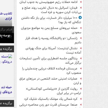
ادامه حملات رژیم صهیونیستی به جنوب لبنان
فیدان: اسرائیل به دنبال تخریب روند صلح و
بی‌ثبات کردن سوریه و غزه است
تکذیب شای
فراری
۱۰۰ میلیارد دلار خسارت، برای باز نگه داشتن
تنگه‌ای که باز بود!
حمله نیروهای مسلح یمن به مواضع مزدوران
فیلم برگزی
سعودی
بوسه‌ پ
زلنسکی: دو پالایشگاه روسیه را هدف قرار
دادیم
نشنال اینترست: آمریکا برای جنگ پهپادی
برگزیده و
آماده نیست
پنتاگون جلسه اضطراری برای تأمین تسلیحات
برگزار می‌کند
عربستان فرمانده ائتلاف دریایی چندملیتی را
منصوب کرد
عملیات امنیتی حشد الشعبی در مرزهای عراق
و اردن
حمله تند ف
روایت گاردین از «دیپلماسی کودکستانی»
دروغگو، پَ
ترامپ در برابر ایران
کره شمالی یک موشک بالستیک شلیک کرد
برگزیده 
صنعا: عربستان قدرت دور زدن محاصره دریایی