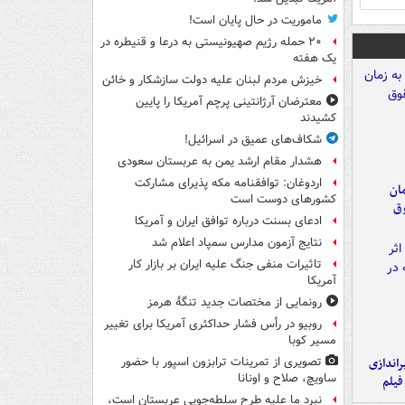
ماموریت در حال پایان است!
۲۰ حمله رژیم صهیونیستی به درعا و قنیطره در
یک هفته
خیزش مردم لبنان علیه دولت سازشکار و خائن
معترضان آرژانتینی پرچم آمریکا را پایین
کشیدند
شکاف‌های عمیق در اسرائیل!
هشدار مقام ارشد یمن به عربستان سعودی
اردوغان: توافقنامه مکه پذیرای مشارکت
مان
کشورهای دوست است
وق
ادعای بسنت درباره توافق ایران و آمریکا
نتایج آزمون مدارس سمپاد اعلام شد
تاثیرات منفی جنگ علیه ایران بر بازار کار
آمریکا
رونمایی از مختصات جدید تنگۀ هرمز
روبیو در رأس فشار حداکثری آمریکا برای تغییر
مسیر کوبا
یراندازی
تصویری از تمرینات ترابزون اسپور با حضور
ساویچ، صلاح و اونانا
فیلم
نبرد ما علیه طرح سلطه‌جویی عربستان است،