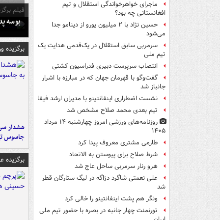
ماجرای خواهرخواندگی استقلال و تیم
فیلم برگزی
افغانستانی چه بود؟
بوسه‌ پ
حسین نژاد با ۲ میلیون یورو از دینامو جدا
می‌شود
سرمربی سابق استقلال در یک‌قدمی هدایت یک
برگزیده و
تیم ملی
انتصاب سرپرست دبیری فدراسیون کشتی
گفت‌وگو با قهرمان جهان که در مبارزه با اشرار
جانباز شد
نشست اضطراری اینفانتینو با مدیران ارشد فیفا
تیم بعدی محمد صلاح مشخص شد
روزنامه‌های ورزشی امروز چهارشنبه ۱۴ مرداد
هشدار سرم
۱۴۰۵
جاسوس تی
طارمی مشتری معروف پیدا کرد
شرط صلاح برای پیوستن به الاتحاد
برگزیده 
هرو رنار سرمربی ساحل عاج شد
علی نعمتی شاگرد دژاگه در لیگ ستارگان قطر
شد
ونگر هم پشت اینفانتینو را خالی کرد
تورنمنت چهار جانبه در بصره با حضور تیم ملی
ایران