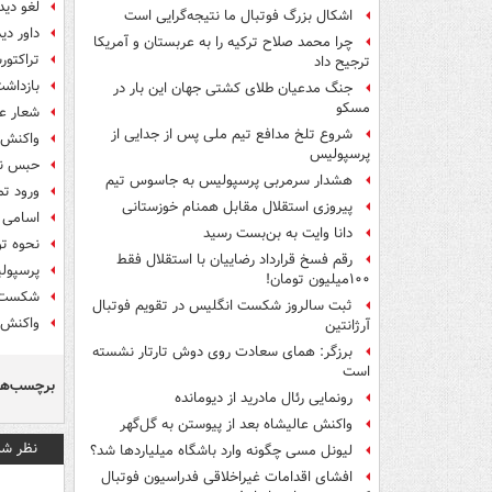
لغو دید
اشکال بزرگ فوتبال ما نتیجه‌گرایی است
داور دی
چرا محمد صلاح ترکیه را به عربستان و آمریکا
تراکتور
ترجیح داد
بازداش
جنگ مدعیان طلای کشتی جهان این بار در
مسکو
شعار عل
شروع تلخ مدافع تیم ملی پس از جدایی از
واکنش ز
پرسپولیس
حبس ناع
هشدار سرمربی پرسپولیس به جاسوس تیم
ورود تم
پیروزی استقلال مقابل همنام خوزستانی
اسامی 
دانا وایت به بن‌بست رسید
نحوه تو
رقم فسخ قرارداد رضاییان با استقلال فقط
پرسپولی
۱۰۰میلیون تومان!
شکست نا
ثبت سالروز شکست انگلیس در تقویم فوتبال
واکنش ت
آرژانتین
برزگر: همای سعادت روی دوش تارتار نشسته
است
برچسب‌ها
رونمایی رئال مادرید از دیومانده
واکنش عالیشاه بعد از پیوستن به گل‌گهر
نظر شم
لیونل مسی چگونه وارد باشگاه میلیاردها شد؟
افشای اقدامات غیراخلاقی فدراسیون فوتبال