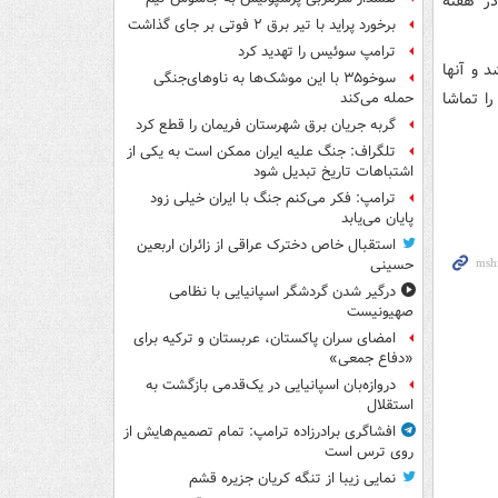
در هفته
برخورد پراید با تیر برق ۲ فوتی بر جای گذاشت
ترامپ سوئیس را تهدید کرد
 و آنها
سوخو۳۵ با این موشک‌ها به ناوهای‌جنگی
ا تماشا
حمله می‌کند
گربه جریان برق شهرستان فریمان را قطع کرد
تلگراف: جنگ علیه ایران ممکن است به یکی از
اشتباهات تاریخ تبدیل شود
ترامپ: فکر می‌کنم جنگ با ایران خیلی زود
پایان می‌یابد
استقبال خاص دخترک عراقی از زائران اربعین
حسینی
درگیر شدن گردشگر اسپانیایی با نظامی
صهیونیست
امضای سران پاکستان، عربستان و ترکیه برای
«دفاع جمعی»
دروازه‌بان اسپانیایی در یک‌قدمی بازگشت به
استقلال
افشاگری برادرزاده ترامپ: تمام تصمیم‌هایش از
روی ترس است
نمایی زیبا از تنگه کریان جزیره قشم