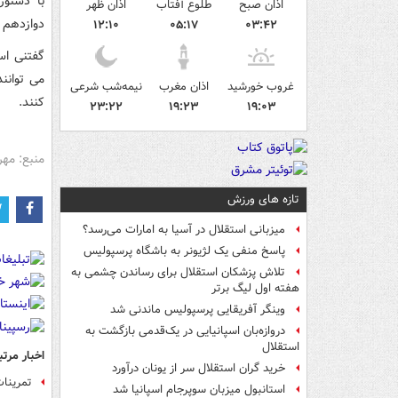
با دستو
اذان صبح
طلوع آفتاب
اذان ظهر
دوازدهم
ل
۱۲:۱۰
۰۵:۱۷
۰۳:۴۲
گفتنی اس
می توانن
غروب خورشید
اذان مغرب
نیمه‌شب شرعی
کنند.
۲۳:۲۲
۱۹:۲۳
۱۹:۰۳
منبع: مهر
تازه های ورزش
میزبانی استقلال در آسیا به امارات می‌رسد؟
پاسخ منفی یک لژیونر به باشگاه پرسپولیس
تلاش پزشکان استقلال برای رساندن چشمی به
هفته اول لیگ برتر
وینگر آفریقایی پرسپولیس ماندنی شد
دروازه‌بان اسپانیایی در یک‌قدمی بازگشت به
استقلال
اخبار مرتب
خرید گران استقلال سر از یونان درآورد
تمرینات
استانبول میزبان سوپرجام اسپانیا شد