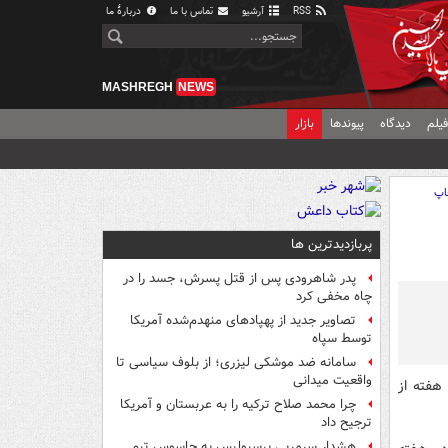
RSS
آرشیو
تماس با ما
دربارهٔ ما
MASHREGH
NEWS
یلم
دیدگاه
پیوندها
بازار
اپ
پربازدیدترین ها
پدر شاهرودی پس از قتل پسرش، جسد را در
چاه مخفی کرد
تصاویر جدید از پهپادهای منهدم‌شده آمریکا
توسط سپاه
سامانه ضد موشکی لیزری؛ از بلوف سیاسی تا
واقعیت میدانی
هفته از
چرا محمد صلاح ترکیه را به عربستان و آمریکا
ترجیح داد
هشدار سرمربی پرسپولیس به جاسوس تیم