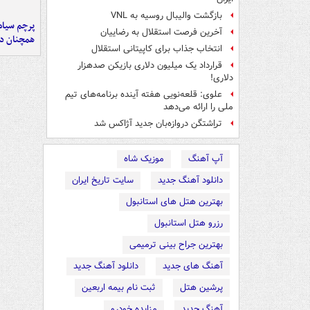
بازگشت والیبال روسیه به VNL
پرچم سیاه
آخرین فرصت استقلال به رضاییان
همچنان در
انتخاب جذاب برای کاپیتانی استقلال
قرارداد یک میلیون دلاری بازیکن صدهزار
دلاری!
علوی: قلعه‌نویی هفته آینده برنامه‌های تیم
ملی را ارائه می‌دهد
تراِشتگن دروازه‌بان جدید آژاکس شد
آپ آهنگ
موزیک شاه
دانلود آهنگ جدید
سایت تاریخ ایران
بهترین هتل های استانبول
رزرو هتل استانبول
بهترین جراح بینی ترمیمی
آهنگ های جدید
دانلود آهنگ جدید
پرشین هتل
ثبت نام بیمه اربعین
آهنگ جدید
مزایده خودرو