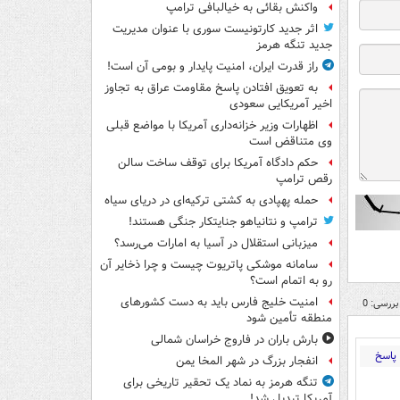
واکنش بقائی به خیالبافی ترامپ
اثر جدید کارتونیست سوری با عنوان مدیریت
جدید تنگه هرمز
راز قدرت ایران، امنیت پایدار و بومی آن است!
به تعویق افتادن پاسخ مقاومت عراق به تجاوز
اخیر آمریکایی سعودی
اظهارات وزیر خزانه‌داری آمریکا با مواضع قبلی
وی متناقض است
حکم دادگاه آمریکا برای توقف ساخت سالن
رقص ترامپ
حمله پهپادی به کشتی ترکیه‌ای در دریای سیاه
ترامپ و نتانیاهو جنایتکار جنگی هستند!
میزبانی استقلال در آسیا به امارات می‌رسد؟
سامانه موشکی پاتریوت چیست و چرا ذخایر آن
رو به اتمام است؟
امنیت خلیج فارس باید به دست کشورهای
بررسی: 0
منطقه تأمین شود
بارش باران در فاروج خراسان شمالی
پاسخ
انفجار بزرگ در شهر المخا یمن
تنگه هرمز به نماد یک تحقیر تاریخی برای
آمریکا تبدیل شد!