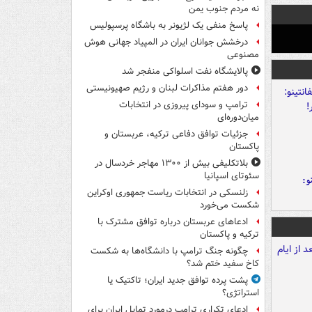
نه مردم جنوب یمن
پاسخ منفی یک لژیونر به باشگاه پرسپولیس
درخشش جوانان ایران در المپیاد جهانی هوش
مصنوعی
پالایشگاه نفت اسلواکی منفجر شد
دور هفتم مذاکرات لبنان و رژیم صهیونیستی
ترامپ و سودای پیروزی در انتخابات
میان‌دوره‌ای
جزئیات توافق دفاعی ترکیه، عربستان و
پاکستان
بلاتکلیفی بیش از ۱۳۰۰ مهاجر خردسال در
سئوتای اسپانیا
و:
زلنسکی در انتخابات ریاست جمهوری اوکراین
شکست می‌خورد
ادعاهای عربستان درباره توافق مشترک با
ترکیه و پاکستان
چگونه جنگ ترامپ با دانشگاه‌ها به شکست
کاخ سفید ختم شد؟
پشت پرده توافق جدید ایران؛ تاکتیک یا
استراتژی؟
ادعای تکراری ترامپ درمورد تمایل ایران برای