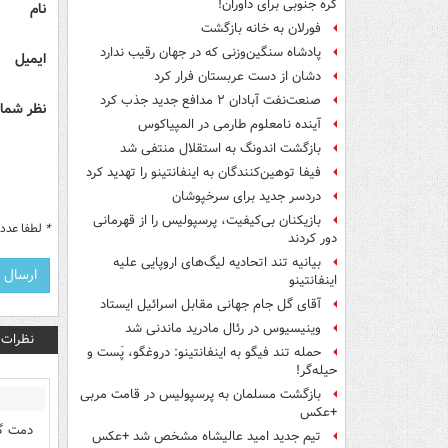
کره جنوبی برای داوران!
نام
فورلان به خانه بازگشت
پادشاه سنگین‌وزنی که در جهان رقیب ندارد
ایمیل
دشان از دست عربستان فرار کرد
صنعت‌نفت آبادان ۲ مدافع جدید جذب کرد
نظر شما 
آینده نامعلوم طارمی در المپیاکوس
بازگشت اندونگ به استقلال منتفی شد
فیفا توهین‌کنندگان به اینفانتینو را تهدید کرد
دردسر جدید برای سرخپوشان
بازیکنان بی‌کیفیت، پرسپولیس را از قهرمانی
*
لطفا عدد م
دور کردند
بیانیه تند اتحادیه لیگ‌های اروپایی علیه
اینفانتینو
آقای گل جام جهانی مقابل اسرائیل ایستاد
وینیسیوس در رئال مادرید ماندنی شد
نظرات
حمله تند فیگو به اینفانتینو: دروغگو، پَست‌ و
حیله‌گر!
بازگشت مسلمان به پرسپولیس در قامت مربی
+عکس
دمت گر
تیم جدید امید عالیشاه مشخص شد +عکس