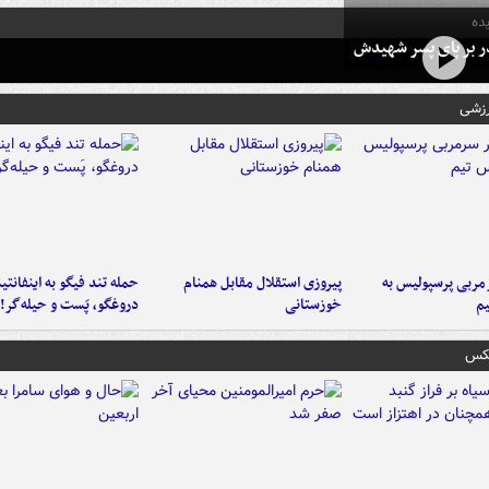
ده
در بر پای پسر شهیدش
رزشی
ربی پرسپولیس به
پیروزی استقلال مقابل همنام
حمله تند فیگو به اینفانتین
م
خوزستانی
دروغگو، پَست‌ و حیله‌گر!
عکس