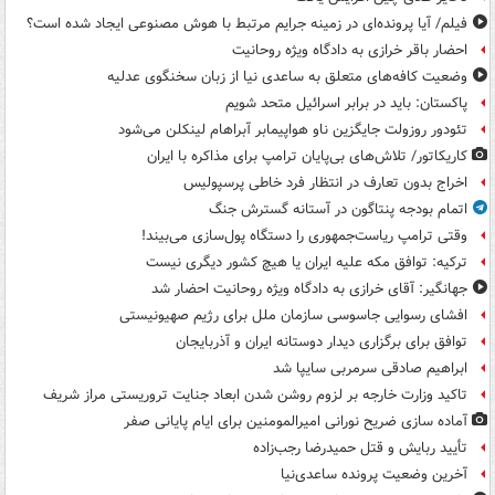
فیلم/ آیا پرونده‌ای در زمینه جرایم مرتبط با هوش مصنوعی ایجاد شده است؟
احضار باقر خرازی به دادگاه ویژه روحانیت
وضعیت کافه‌های متعلق به ساعدی نیا از زبان سخنگوی عدلیه
پاکستان: باید در برابر اسرائیل متحد شویم
تئودور روزولت جایگزین ناو هواپیمابر آبراهام لینکلن می‌شود
کاریکاتور/ تلاش‌های بی‌پایان ترامپ برای مذاکره با ایران
اخراج بدون تعارف در انتظار فرد خاطی پرسپولیس
اتمام بودجه پنتاگون در آستانه گسترش جنگ
وقتی ترامپ ریاست‌جمهوری را دستگاه پول‌سازی می‌بیند!
ترکیه: توافق مکه علیه ایران یا هیچ کشور دیگری نیست
جهانگیر: آقای خرازی به دادگاه ویژه روحانیت احضار شد
افشای رسوایی جاسوسی سازمان ملل برای رژیم صهیونیستی
توافق برای برگزاری دیدار دوستانه ایران و آذربایجان
ابراهیم صادقی سرمربی سایپا شد
تاکید وزارت خارجه بر لزوم روشن شدن ابعاد جنایت تروریستی مراز شریف
آماده سازی ضریح نورانی امیرالمومنین برای ایام پایانی صفر
تأیید ربایش و قتل حمیدرضا رجب‌زاده
آخرین وضعیت پرونده ساعدی‌نیا