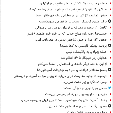
حمله روسیه به یک کشتی حامل سلاح برای اوکراین
هیلاری کلینتون: ترامپ نمی‌داند چطور با ایرانی‌ها مذاکره کند
حضور نماینده گل‌گهر در قرعه‌کشی لیگ قهرمانان آسیا
درگیر شدن گردشگر اسپانیایی با نظامی صهیونیست
کاهش ۳ درصدی مصرف برق برای دومین سال متوالی
حمیدرضا رجب زاده مداح جوانی که در خود خود غلطید +فیلم
صعود ۱۱۲ هزار واحدی شاخص بورس در معاملات امروز
پرونده یونیک فایننس به کجا رسید؟
حمله پهپادی به پالایشگاه لیبی
هدایای روز خبرنگار ۱۴۰۵ اعلام شد
از این به بعد دیگر نامه‌های استقلال را امضا نمی‌کنم
پاسخ معنادار هوافضای سپاه به تهدیدات آمریکایی‌ها
توضیحات جدید مقاومت عراق درباره تعویق پاسخ به آمریکا و عربستان
چمن دستگردی زیر کشت نمی‌رود
حدس بزنید ایران چه رنگی است؟
بازیکن سابق پرسپولیس به فجرسپاسی پیوست
پانه‌تا: آمریکا مثل یک «بوکسور مست» بین ایران و روسیه می‌دود
صدور برگه جلب برای ۱۴۸ متهم متخلف ارزی
ذخایر طلای چین افزایش یافت