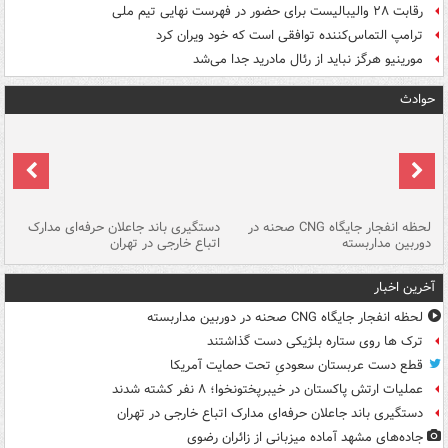
رقابت ۲۸ والیبالیست برای حضور در فهرست نهایی تیم ملی
ترامپ التماس‌کننده توافقی است که خود ویران کرد
مورینیو هرگز نباید از رئال مادرید جدا می‌شد
حوادث
نی
لحظه انفجار جایگاه CNG صحنه در
دستگیری باند جاعلان حرفه‌ای مدارک
حم
دوربین مداربسته
اتباع خارجی در تهران
خو
آخرین اخبار
لحظه انفجار جایگاه CNG صحنه در دوربین مداربسته
ترک ها روی ستاره بلژیکی دست گذاشتند
قطع دست عربستان سعودیِ تحت حمایت آمریکا
عملیات ارتش پاکستان در خیبرپختونخوا؛ ۸ نفر کشته شدند
دستگیری باند جاعلان حرفه‌ای مدارک اتباع خارجی در تهران
جاده‌های مشهد آماده میزبانی از زائران رضوی