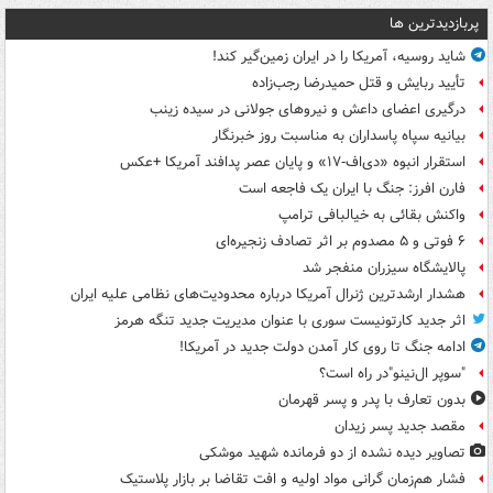
پربازدیدترین ها
شاید روسیه، آمریکا را در ایران زمین‌گیر کند!
تأیید ربایش و قتل حمیدرضا رجب‌زاده
درگیری اعضای داعش و نیروهای جولانی در سیده زینب
بیانیه سپاه پاسداران به مناسبت روز خبرنگار
استقرار انبوه «دی‌اف‑۱۷» و پایان عصر پدافند آمریکا +عکس
فارن افرز: جنگ با ایران یک فاجعه است
واکنش بقائی به خیالبافی ترامپ
۶ فوتی و ۵ مصدوم بر اثر تصادف زنجیره‌ای
پالایشگاه سیزران منفجر شد
هشدار ارشدترین ژنرال آمریکا درباره محدودیت‌های نظامی علیه ایران
اثر جدید کارتونیست سوری با عنوان مدیریت جدید تنگه هرمز
ادامه جنگ تا روی کار آمدن دولت جدید در آمریکا!
"سوپر ال‌نینو"در راه است؟
بدون تعارف با پدر و پسر قهرمان
مقصد جدید پسر زیدان
تصاویر دیده‌ نشده از دو فرمانده شهید موشکی
فشار هم‌زمان گرانی مواد اولیه و افت تقاضا بر بازار پلاستیک