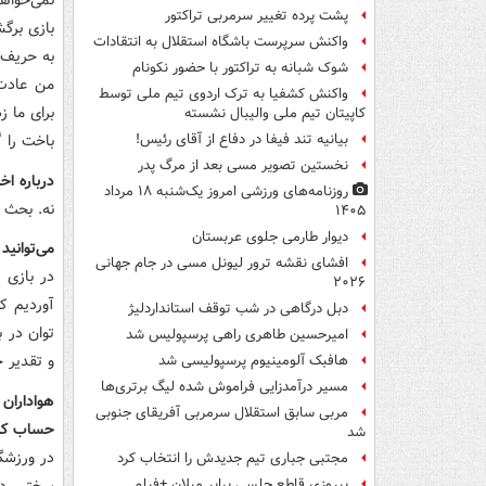
نمی‌خواه
پشت پرده تغییر سرمربی تراکتور
بازی برگش
واکنش سرپرست باشگاه استقلال به انتقادات
به حریف 
شوک شبانه به تراکتور با حضور نکونام
من عادت 
واکنش کشفیا به ترک اردوی تیم ملی توسط
برای ما ز
کاپیتان تیم ملی والیبال نشسته
باخت را گ
بیانیه تند فیفا در دفاع از آقای رئیس!
نخستین تصویر مسی بعد از مرگ پدر
درباره ا
روزنامه‌های ورزشی امروز یک‌شنبه ۱۸ مرداد
نه. بحث د
۱۴۰۵
دیوار طارمی جلوی عربستان
می‌توانید
افشای نقشه ترور لیونل مسی در جام جهانی
در بازی 
۲۰۲۶
آوردیم که
دبل درگاهی در شب توقف استانداردلیژ
توان در 
امیرحسین طاهری راهی پرسپولیس شد
و تقدیر خ
هافبک آلومینیوم پرسپولیسی شد
مسیر درآمدزایی فراموش شده لیگ برتری‌ها
هواداران
مربی سابق استقلال سرمربی آفریقای جنوبی
حساب کرد
شد
مجتبی جباری تیم جدیدش را انتخاب کرد
سختی در
پیروزی قاطع چلسی برابر میلان +فیلم