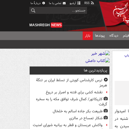
RSS
آرشیو
تماس با ما
دربارهٔ ما
MASHREGH
NEWS
یلم
دیدگاه
پیوندها
بازار
اپ
پربازدیدترین ها
ترس کارشناس کویتی از تسلط ایران بر تنگۀ
هرمز
نقشه کشی برای فتنه و اصرار بر دروغ
کاریکاتور/ کمال شرف توافق مکه را به سخره
گرفت
امیدوار
طبیعت بکر جاده اسالم به خلخال
شنبه در
شکار تمساح در مالزی
واکنش عربستان و قطر به بیانیه شورای امنیت
سیدن به