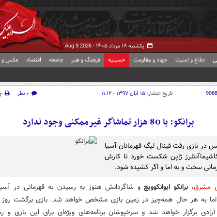
یکشنبه ۱۸ مرداد ۱۴۰۵ -
Aug 9 2026
ی
دفاع و امنیت
جهاد و مقاومت
حسینیه
فرهنگ و هنر
جامعه
اقتصاد
عکس و ف
908
تاریخ انتشار:
۱۵ آبان ۱۳۹۷ - ۱۱:۱۲
۰ نظر
چ
برانکو: با 80 هزار تماشاگر غیرممکنی وجود ندارد
س در بازی رفت فینال لیگ قهرمانان آسیا
اشیماآنتلرز ژاپن شکست خورد تا کارش
رمانی سخت و به اما و اگر کشیده شود.
ش مشرق
،
برانکو ایوانکوویچ
و شاگردانش هنوز به رسیدن به قهرمانی در آسیا 
ما به هر حال همه‌چیز در زمین بازی مشخص خواهد شد. بازی برگشت روز 
آزادی برگزار خواهد شد و سرخپوشان برنامه‌های ویژه‌ای برای این بازی و ر