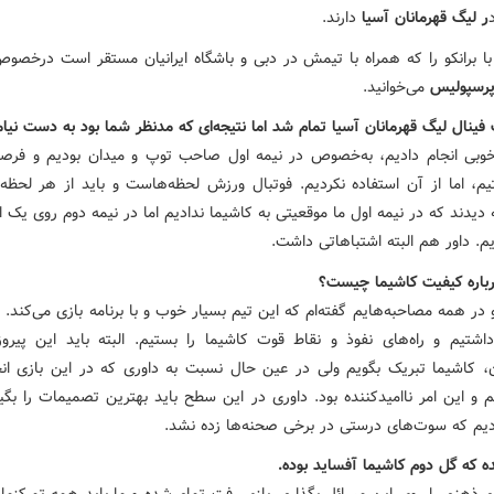
ر لیگ قهرمانان آسیا
دارند.
با برانکو را که همراه با تیمش در دبی و باشگاه ایرانیان مستقر است درخصو
رسپولیس
می‌خوانید.
فینال لیگ قهرمانان آسیا تمام شد اما نتیجه‌ای که مدنظر شما بود به دست نیام
خوبی انجام دادیم، به‌خصوص در نیمه اول صاحب توپ و میدان بودیم و فرص
م، اما از آن استفاده نکردیم. فوتبال ورزش لحظه‌هاست و باید از هر لحظه 
دیدند که در نیمه اول ما موقعیتی به کاشیما ندادیم اما در نیمه دوم روی یک ا
م. داور هم البته اشتباهاتی داشت.
رباره کیفیت کاشیما چیست؟
ر همه مصاحبه‌هایم گفته‌ام که این تیم بسیار خوب و با برنامه بازی می‌کند. ما
شتیم و راه‌های نفوذ و نقاط قوت کاشیما را بستیم. البته باید این پیروز
، کاشیما تبریک بگویم ولی در عین حال نسبت به داوری که در این بازی ان
یم و این امر ناامیدکننده بود. داوری در این سطح باید بهترین تصمیمات را بگیر
یم که سوت‌های درستی در برخی صحنه‌ها زده نشد.
ه که گل دوم کاشیما آفساید بوده.