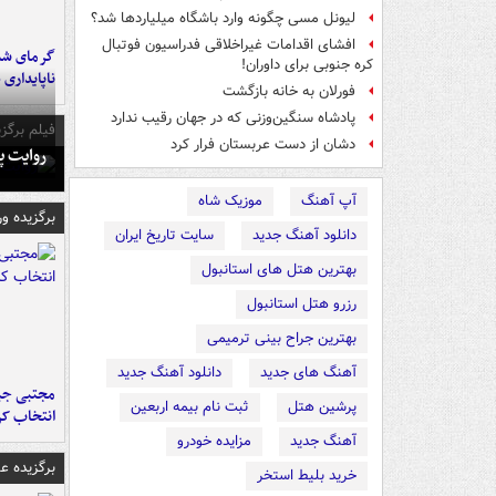
لیونل مسی چگونه وارد باشگاه میلیاردها شد؟
افشای اقدامات غیراخلاقی فدراسیون فوتبال
گرمای شدی
کره جنوبی برای داوران!
ناپایداری 
فورلان به خانه بازگشت
پادشاه سنگین‌وزنی که در جهان رقیب ندارد
فیلم برگزی
دشان از دست عربستان فرار کرد
روایت پ
آپ آهنگ
موزیک شاه
برگزیده و
دانلود آهنگ جدید
سایت تاریخ ایران
بهترین هتل های استانبول
رزرو هتل استانبول
بهترین جراح بینی ترمیمی
آهنگ های جدید
دانلود آهنگ جدید
مجتبی جبا
پرشین هتل
ثبت نام بیمه اربعین
انتخاب کر
آهنگ جدید
مزایده خودرو
برگزیده 
خرید بلیط استخر