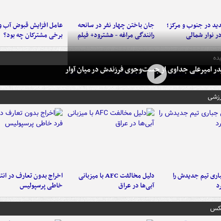
د در جنوب و مرکز؛
جان باختن چهار نفر در سانحه
عامل افزایش قبوض آب و
در نوار شمالی
رانندگی مراغه - هشترود+ فیلم
برخی مشترکان چه بود؟
ده
در امیرعلی جداوی از جست‌وجوی فرزندش در میان آوار
رزشی
ری تیم جدیدش را
دلیل مخالفت AFC با میزبانی
اخراج بدون تعارف در انتظ
د
آبی‌ها در عراق
خاطی پرسپولیس
عکس