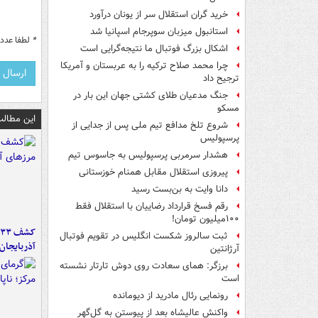
خرید گران استقلال سر از یونان درآورد
استانبول میزبان سوپرجام اسپانیا شد
*
لطفا عدد م
اشکال بزرگ فوتبال ما نتیجه‌گرایی است
چرا محمد صلاح ترکیه را به عربستان و آمریکا
ترجیح داد
جنگ مدعیان طلای کشتی جهان این بار در
مسکو
این مطالب
شروع تلخ مدافع تیم ملی پس از جدایی از
پرسپولیس
هشدار سرمربی پرسپولیس به جاسوس تیم
پیروزی استقلال مقابل همنام خوزستانی
دانا وایت به بن‌بست رسید
رقم فسخ قرارداد رضاییان با استقلال فقط
۱۰۰میلیون تومان!
ثبت سالروز شکست انگلیس در تقویم فوتبال
آذربایجان
آرژانتین
برزگر: همای سعادت روی دوش تارتار نشسته
است
رونمایی رئال مادرید از دیومانده
واکنش عالیشاه بعد از پیوستن به گل‌گهر