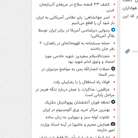
کشف ۳۳ قبضه سلاح در مرزهای آذربایجان
هواداران
غربی
م که این
امیر جهانشاهی: پای نظامی آمریکایی به ایران
باز شود آن را قطع می‌کنیم
رسوایی دیپلماسی آمریکا در برابر ایران توسط
بلاگر آمریکایی!
حمله مسلحانه به قهوه‌خانه‌ای در زاهدان؛ ۲
نفر جان باختند
حجت‌الاسلام سعیدی: شهید خادمی مورد
اعتماد و وثوق امام شهید بود
حملات انصارالله یمن به مواضع مزدوران در
بندر المخا
فولاد راه استقلال را با رضاییان رفت
عراقچی: مذاکرات با عمان درباره تنگه هرمز در
مراحل پایانی است
لحظه فوران آتشفشان پوپوکتپتل مکزیک
بهترین مراکز خرید ورق آلومینیوم در ایران
تفاوت لوله سبز و نیوپایپ به زبان ساده
همایش محرم و عاشورا در آینه اسناد وزارت
امور خارجه
اولیانوف: بحران ایران-آمریکا فقط با دیپلماسی