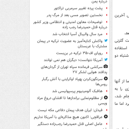
درباره یمن
پشت پرده تغییر سرمربی تراکتور
ص آخرین
نخستین تصویر مسی بعد از مرگ پدر
توضیحات معاون امنیتی و انتظامی وزیر کشور
درباره قتل حمیدرضا رجب زاده
د.
مرد سال والیبال آسیا انتخاب شد
ت گلزنی
واکنش کنایه‌آمیز به عضویت ترکیه در پیمان
مشترک با عربستان
استفاده
رویای اف-۳۵ ترکیه در بن‌بست
شتباه دو
آمریکا نتوانست؛ دیگران هم نمی توانند
سرکشی فرمانده سپاه تهران از گردان‌های
پدافند هوایی لشکر ۲۷
سرنگون‌کردن پهپاد اوکراینی با آتش رگبار
 از آنها
روس‌ها
ی را به
هافبک آلومینیوم پرسپولیسی شد
جام شد،
از مظلوم‌نمایی براندازها تا افشای دروغ مراد
د اما ما
ویسی
فیدان: ایران هدف پیمان دفاعی مکه نیست
عراقچی: اکنون هیچ مذاکره‌ای با آمریکا نداریم
عامل اصلی قتل حمیدرضا رجب‌زاده دستگیر