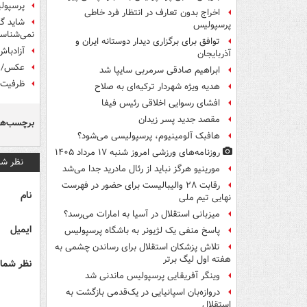
پرسپول
اخراج بدون تعارف در انتظار فرد خاطی
شاید گل
پرسپولیس
نمی‌شناسد
توافق برای برگزاری دیدار دوستانه ایران و
آزادباش
آذربایجان
عکس/ آ
ابراهیم صادقی سرمربی سایپا شد
ظرفیت ق
هدیه ویژه شهردار ترکیه‌ای به صلاح
افشای رسوایی اخلاقی رئیس فیفا
مقصد جدید پسر زیدان
برچسب‌ها
هافبک آلومینیوم، پرسپولیسی می‌شود؟
روزنامه‌های ورزشی امروز ‌شنبه ۱۷ مرداد ۱۴۰۵
نظر شم
مورینیو هرگز نباید از رئال مادرید جدا می‌شد
رقابت ۲۸ والیبالیست برای حضور در فهرست
نام
نهایی تیم ملی
میزبانی استقلال در آسیا به امارات می‌رسد؟
ایمیل
پاسخ منفی یک لژیونر به باشگاه پرسپولیس
تلاش پزشکان استقلال برای رساندن چشمی به
هفته اول لیگ برتر
نظر شما 
وینگر آفریقایی پرسپولیس ماندنی شد
دروازه‌بان اسپانیایی در یک‌قدمی بازگشت به
استقلال