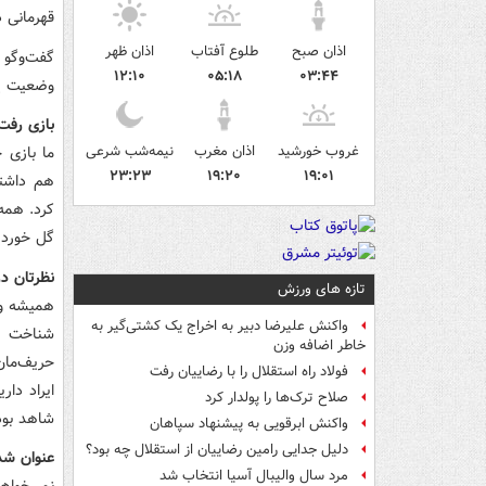
قهرمانی د
اذان صبح
طلوع آفتاب
اذان ظهر
گفت‌وگو 
۱۲:۱۰
۰۵:۱۸
۰۳:۴۴
وضعیت
پ
بازی رفت 
غروب خورشید
اذان مغرب
نیمه‌شب شرعی
ما بازی 
۲۳:۲۳
۱۹:۲۰
۱۹:۰۱
هم داشتی
کرد. همه 
گل خوردی
نظرتان د
تازه های ورزش
همیشه و د
واکنش علیرضا دبیر به اخراج یک کشتی‌گیر به
شناخت دا
خاطر اضافه وزن
حریف‌مان
فولاد راه استقلال را با رضاییان رفت
ایراد دار
صلاح ترک‌ها را پولدار کرد
شاهد بود
واکنش ابرقویی به پیشنهاد سپاهان
دلیل جدایی رامین رضاییان از استقلال چه بود؟
عنوان شد
مرد سال والیبال آسیا انتخاب شد