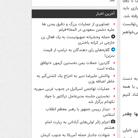
 را روی
شد
ازی باید
آخرین اخبار
فته شد.
‌توانست
تصاویری از عملیات بزرگ و دقیق یمنی ها
علیه دشمن سعودی در المخا+فیلم
می‌خواهم
حمله وحشیانه صهیونیست به یک فعال زن
خارجی در کرانه باختری
گلایه‌های رای دهندگان به ترامپ از قیمت
بنزین!
گاردین: حملات یمن نخستین آزمون «توافق
مکه» است
واکنش علیرضا دبیر به اخراج یک کشتی‌گیر به
 به دست
خاطر اضافه وزن
ل با همه
عملیات تهاجمی اسرائیل در جنوب غربی سوریه
اد کنیم
نخستین جلسه مدیرعامل تراکتور با جواد
نکونام برگزار شد
دیدار رییس جمهور با رهبر معظم انقلاب
ها چقدر
اسلامی
اعزام زائر اولی‌های آبادانی به زیارت امام
هشتم
 بازی خیلی
شهادت جانباز حمله آمریکا به جنوب کرمان
اش دست