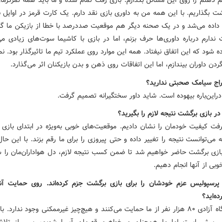
م ذهنم را روی این مسائل بگذارم. بازی رفت تمام شده و ما باید همه تمرکزمان
ت بگذاریم. با این همه من به داوری بازی نقد دارم. یک کارت قرمز در اوایل ب
داده می‌شد و در یک صحنه دیگر هم موقعیت صددرصد با خطا از بازیکن ما گر
ندارم درباره داوری‌ها حرف بزنم، اما در بازی با کاشیما سوت‌های زیادی می
ده شود که این اتفاق نیفتاد. همه این موارد روی عملکرد تیم ما تاثیرگذار بود. ن
ردن داوران بیندازم، اما این اتفاقات روی ذهن و بدن بازیکنان اثر می‌گذارد.
خراج سیامک صحبتی ندارید؟
راین‌باره بیهوده است. شاید داور سختگیرانه تصمیم گرفت.
 در بازی برگشت نتیجه لازم را بگیرید؟
رفت کیفیت خودمان را نشان دادیم. موقعیت‌های خوبی به‌ویژه در ابتدای بازی
 می‌توانست نتیجه را تغییر داده و حتی پیروزی را برای ما رقم بزند. با این حا
بازی برگشت حاضر خواهیم شد تا ضمن کسب نتیجه لازم، دل هواداران‌مان را ش
وبی از آنها انجام دهیم.
 پرسپولیس عزم خودشان را برای بازی برگشت جزم کرده‌اند. روی حمایت آن
ه‌اید؟
در ورزشگاه آزادی ۸۰ هزار نفر از ما حمایت می‌کنند و هیچ‌چیز غیرممکنی وجود ندارد.
 پیش است اما ما همچنان می‌خواهیم قهرمان آسیا شویم، پس از تل