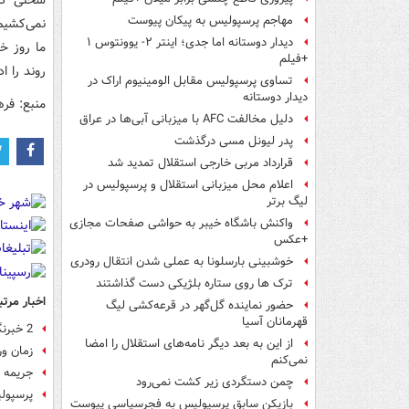
مهاجم پرسپولیس به پیکان پیوست
نمی‌کشیم.
دیدار دوستانه اما جدی؛ اینتر ۲- یوونتوس ۱
ما روز خا
+فیلم
روند را ا
تساوی پرسپولیس مقابل الومینیوم اراک در
دیدار دوستانه
منبع: فر
دلیل مخالفت AFC با میزبانی آبی‌ها در عراق
پدر لیونل مسی درگذشت
قرارداد مربی خارجی استقلال تمدید شد
اعلام محل میزبانی استقلال و پرسپولیس در
لیگ برتر
واکنش باشگاه خیبر به حواشی صفحات مجازی
+عکس
خوشبینی بارسلونا به عملی شدن انتقال رودری
ترک ها روی ستاره بلژیکی دست گذاشتند
اخبار مرتب
حضور نماینده گل‌گهر در قرعه‌کشی لیگ
قهرمانان آسیا
2 خبرنگار خارجی: پرسپولیس قهرمان آسیا می‌شود
از این به بعد دیگر نامه‌های استقلال را امضا
زمان و
نمی‌کنم
جریمه 
چمن دستگردی زیر کشت نمی‌رود
پرسپولی
بازیکن سابق پرسپولیس به فجرسپاسی پیوست