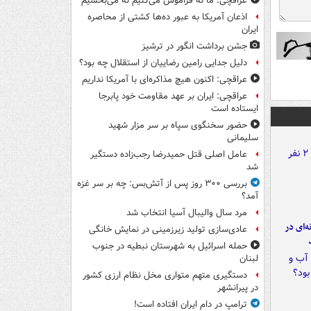
عراقچی: ما نه فراموش می‌کنیم نه می‌بخشیم
اذعان آمریکا به عبور ده‌ها کشتی از محاصره
ایران
جشن برداشت انگور در ترشیز
دلیل جدایی رامین رضاییان از استقلال چه بود؟
عراقچی: اکنون هیچ مذاکره‌ای با آمریکا نداریم
عراقچی: ایران بر عهد مقاومت خود پابرجا
ایستاده است
حضور سخنگوی سپاه بر سر مزار شهید
سلیمانی
عامل اصلی قتل حمیدرضا رجب‌زاده دستگیر
شد
بررسی ۳۰۰ روز پس از آتش‌بس: چه بر سر غزه
آمد؟
مرد سال والیبال آسیا انتخاب شد
ه‌ای در
عادی‌سازی تولید زیرزمینی در نمایش خانگی
حمله اسرائیل به شهرستان نبطیه در جنوب
لبنان
دستگیری متهم متواری مخل نظام ارزی کشور
در پیرانشهر
ترامپ در دام ایران افتاده است!