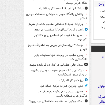
تنگه هرمز نیست
پاسخ
پزشکیان: آمریکا استعمارگر و قاتل است
شده
واکنش باشگاه خیبر به حواشی صفحات مجازی
یجه
+عکس
ت
جزئیات جدید از نفتکش منفجر شده در هرمز
 ما
راهبرد ایران "پنتاگون" را شکست می‌دهد
صدور ۱۰ فقره حکم قصاص برای «کلثوم
اکبری»
مهلت ۳ روزه سازمان بورس به هلدینگ خلیج
فارس
وکیل ترامپ در پرونده حق‌السکوت، وزیر
دادگستری شد
سردار علی عظمایی در کنار دو فرمانده شهید
بازگشایی تنگه هرمز منوط به پذیرش شروط
ایران از سوی آمریکاست
روز خبرنگار نامبارک!
اران
حتی اوکراین هم به ترکیه حمله کرد
مسرور بارزانی: نمی خواهیم طرفی در
درگیری‌های منطقه باشیم
لحظه برخورد صاعقه به ساختمانی در نیویورک