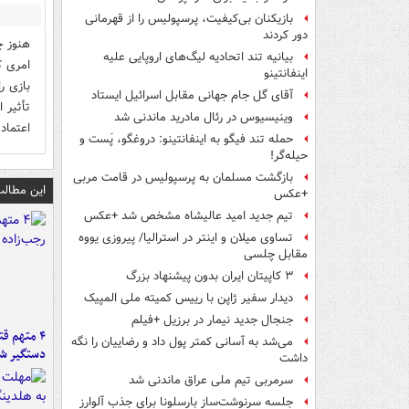
بازیکنان بی‌کیفیت، پرسپولیس را از قهرمانی
دور کردند
هنوز چ
بیانیه تند اتحادیه لیگ‌های اروپایی علیه
امری ک
اینفانتینو
بازی ر
آقای گل جام جهانی مقابل اسرائیل ایستاد
تأثیر 
وینیسیوس در رئال مادرید ماندنی شد
اعتماد
حمله تند فیگو به اینفانتینو: دروغگو، پَست‌ و
حیله‌گر!
بازگشت مسلمان به پرسپولیس در قامت مربی
این مطالب
+عکس
تیم جدید امید عالیشاه مشخص شد +عکس
تساوی میلان و اینتر در استرالیا/ پیروزی یووه
مقابل چلسی
۳ کاپیتان ایران بدون پیشنهاد بزرگ
دیدار سفیر ژاپن با رییس کمیته ملی المپیک
جنجال جدید نیمار در برزیل +فیلم
۴ متهم ق
می‌شد به آسانی کمتر پول داد و رضاییان را نگه
دستگیر ش
داشت
سرمربی تیم ملی عراق ماندنی شد
جلسه سرنوشت‌ساز بارسلونا برای جذب آلوارز