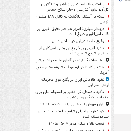
روایت رسانه اسرائیلی از فشار واشنگتن بر
تل‌آویو برای آتش‌بس و خلع سلاح حماس
سکه در آستانه بازگشت به کانال ۱۸۸ میلیون
تومان
دریادار سیاری: امروز هر خبر دقیق، تیری بر
قلب امپراطوری دروغ است
وقوع حادثه دریایی در ساحل عمان
تاکید الزیدی بر خروج نیروهای آمریکایی از
عراق در تاریخ تعیین شده
اعتراضات گسترده در آلمان علیه دولت مرتس
هشدار کانادا درباره عواقب تعرفه ۵۰ درصدی
آمریکا
نفوذ اطلاعاتی ایران در یگان فوق محرمانه
ارتش اسرائیل!
تأکید دادستان کل کشور بر انسجام ملی برای
مقابله با جنگ روانی دشمن
باران مهمان تابستانی ارتفاعات دماوند شد
کوبا: فرمان اجرایی ترامپ باعث ایجاد بحران
بشردوستانه شده
قیمت طلا و سکه امروز ۱۴۰۵/۰۵/۱۷
ترامپ مجبور به پس‌دادن ۱۰۰ میلیارد دلار از