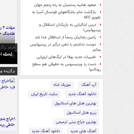
صعود هانیه رستمیان به رده پنجم جهان
بازگشت جام باشگاههای فوتسال آسیا به
تقویم AFC
درس ایتالیایی‌ به بازیکنان استقلال و
مه
پرسپولیس!
هلدینگ خ
رامین رضاییان رسماً از استقلال جدا شد
دوست نداشتم با ذهن درگیر در پرسپولیس
فیلم برگزی
بمانم
لحظه انفجار جایگاه
تغییرات جدید یوفا در لیگ‌های اروپایی
دست رد وینیسیوس به حقوقی هم سطح
رونالدو!
برگزیده و
آپ آهنگ
موزیک شاه
دانلود آهنگ جدید
سایت تاریخ ایران
بهترین هتل های استانبول
رزرو هتل استانبول
اخراج بدون
بهترین جراح بینی ترمیمی
خاطی پرس
آهنگ های جدید
دانلود آهنگ جدید