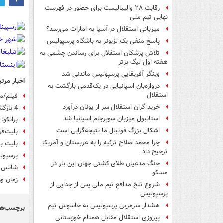
رقابت ۲۸ والیبالیست برای حضور در فهرست
نهایی تیم ملی
میزبانی استقلال در آسیا به امارات می‌رسد؟
پاسخ منفی یک لژیونر به باشگاه پرسپولیس
تلاش پزشکان استقلال برای رساندن چشمی به
هفته اول لیگ برتر
وینگر آفریقایی پرسپولیس ماندنی شد
اخبار مرتب
دروازه‌بان اسپانیایی در یک‌قدمی بازگشت به
استقلال
فیلم/مر
خرید گران استقلال سر از یونان درآورد
4 بازگشت تاریخی پرسپولیس در دو دهه اخیر +عکس
استانبول میزبان سوپرجام اسپانیا شد
برانکو: با 80 هزار تماشاگر غیرممکن
اشکال بزرگ فوتبال ما نتیجه‌گرایی است
بلیت‌فر
چرا محمد صلاح ترکیه را به عربستان و آمریکا
بلیت‌ 
ترجیح داد
پرسپولی
جنگ مدعیان طلای کشتی جهان این بار در
شانس س
مسکو
زمان و
شروع تلخ مدافع تیم ملی پس از جدایی از
پرسپولیس
هشدار سرمربی پرسپولیس به جاسوس تیم
برچسب‌ها
پیروزی استقلال مقابل همنام خوزستانی