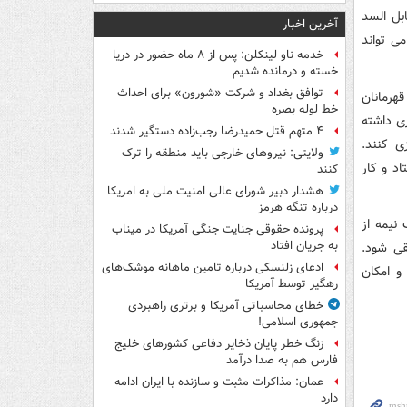
بل السد
آخرین اخبار
ی تواند
خدمه ناو لینکلن: پس از ۸ ماه حضور در دریا
خسته و درمانده‌ شدیم
توافق بغداد و شرکت «شورون» برای احداث
هرمانان
خط لوله بصره
ی داشته
۴ متهم قتل حمیدرضا رجب‌زاده دستگیر شدند
ی کنند.
ولایتی: نیروهای خارجی باید منطقه را ترک
اد و کار
کنند
هشدار دبیر شورای عالی امنیت ملی به امریکا
درباره تنگه هرمز
نیمه از
پرونده حقوقی جنایت جنگی آمریکا در میناب
به جریان افتاد
قی شود.
ادعای زلنسکی درباره تامین ماهانه موشک‌های
و امکان
رهگیر توسط آمریکا
خطای محاسباتی آمریکا و برتری راهبردی
جمهوری اسلامی!
زنگ خطر پایان ذخایر دفاعی کشورهای خلیج
فارس هم به صدا درآمد
عمان: مذاکرات مثبت و سازنده با ایران ادامه
دارد