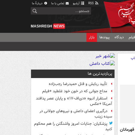
RSS
آرشیو
تماس با ما
دربارهٔ ما
MASHREGH
NEWS
یلم
دیدگاه
پیوندها
بازار
اپ
پربازدیدترین ها
تأیید ربایش و قتل حمیدرضا رجب‌زاده
مداح جوانی که در خون خود غلطید +فیلم
استقرار انبوه «دی‌اف‑۱۷» و پایان عصر پدافند
آمریکا +عکس
درگیری اعضای داعش و نیروهای جولانی در
سیده زینب
پزشکیان: جنایات امروز واشنگتن را هم محکوم
هرمانان
کنید