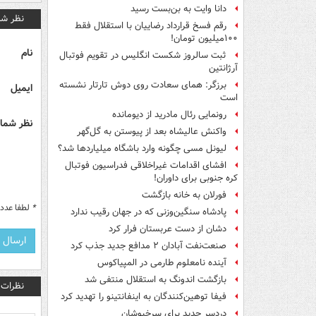
دانا وایت به بن‌بست رسید
نظر شم
رقم فسخ قرارداد رضاییان با استقلال فقط
۱۰۰میلیون تومان!
نام
ثبت سالروز شکست انگلیس در تقویم فوتبال
آرژانتین
برزگر: همای سعادت روی دوش تارتار نشسته
ایمیل
است
رونمایی رئال مادرید از دیومانده
نظر شما 
واکنش عالیشاه بعد از پیوستن به گل‌گهر
لیونل مسی چگونه وارد باشگاه میلیاردها شد؟
افشای اقدامات غیراخلاقی فدراسیون فوتبال
کره جنوبی برای داوران!
فورلان به خانه بازگشت
*
لطفا عدد م
پادشاه سنگین‌وزنی که در جهان رقیب ندارد
دشان از دست عربستان فرار کرد
صنعت‌نفت آبادان ۲ مدافع جدید جذب کرد
آینده نامعلوم طارمی در المپیاکوس
بازگشت اندونگ به استقلال منتفی شد
نظرات
فیفا توهین‌کنندگان به اینفانتینو را تهدید کرد
دردسر جدید برای سرخپوشان