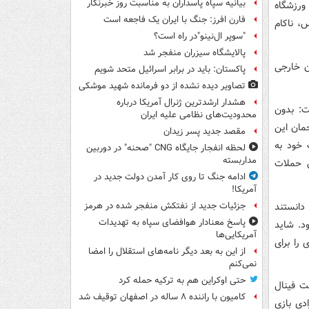
بیانیه سپاه پاسداران به مناسبت روز خبرنگار
 ورزشگاه
فارن افرز: جنگ با ایران یک فاجعه است
س، ناکام
"سوپر ال‌نینو"در راه است؟
پالایشگاه سیزران منفجر شد
ن خارجی
پاکستان: باید در برابر اسرائیل متحد شویم
تصاویر دیده‌ نشده از دو فرمانده شهید موشکی
هشدار ارشدترین ژنرال آمریکا درباره
ت: بدون
محدودیت‌های نظامی علیه ایران
مان این
مقصد جدید پسر زیدان
 خود به
لحظه انفجار جایگاه CNG "صحنه" در دوربین
مداربسته
س حملات
ادامه جنگ تا روی کار آمدن دولت جدید در
آمریکا!
دانستند
جزئیات جدید از نفتکش منفجر شده در هرمز
پاسخ معنادار هوافضای سپاه به تهدیدات
د. شاید
آمریکایی‌ها
را برای
از این به بعد دیگر نامه‌های استقلال را امضا
نمی‌کنم
حتی اوکراین هم به ترکیه حمله کرد
ت فینال
کامیون با راننده ۸ ساله در اصفهان توقیف شد
دی بازی