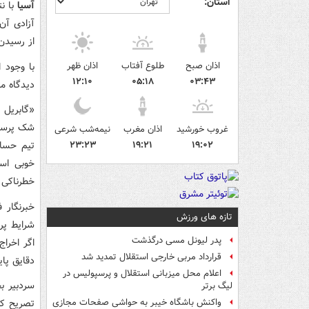
استان:
آسیا
با ن
آزادی آن 
از رسیدن 
اذان صبح
طلوع آفتاب
اذان ظهر
با وجود 
۱۲:۱۰
۰۵:۱۸
۰۳:۴۳
دیدگاه م
«گابریل 
شک پرسپو
غروب خورشید
اذان مغرب
نیمه‌شب شرعی
۱۹:۰۲
۱۹:۲۱
۲۳:۲۳
تیم حساس
خوبی است
خطرناکی 
خبرنگار 
تازه های ورزش
شرایط پر
پدر لیونل مسی درگذشت
اگر اخرا
قرارداد مربی خارجی استقلال تمدید شد
دقایق پای
اعلام محل میزبانی استقلال و پرسپولیس در
سردبیر ب
لیگ برتر
تصریح کر
واکنش باشگاه خیبر به حواشی صفحات مجازی