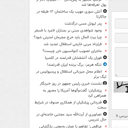
پول تعرفه‌ها شد
آتش سوزی مهیب یک ساختمان ۱۲ طبقه در
جاکارتا
پدر لیونل مسی درگذشت
وجود شواهدی مبنی بر بمباران لامرد با فسفر
چرا بیت المال باید خرج مجرمان امنیتی شود؟
قرارداد مربی خارجی استقلال تمدید شد
ماجرای تصویب کنوانسیون خزر چیست؟
فوران یک آتشفشان قدرتمند در کلمبیا
تنگه هرمز، برگ برنده ایران قدرتمند!
اعلام محل میزبانی استقلال و پرسپولیس در
لیگ برتر
نشست خبری رئیس جمهور در روز خبرنگار
پزشکیان: گفت‌وگوها آمریکا را مجبور به
همراهی کرد
قدردانی پزشکیان از همکاری صنوف در شرایط
سخت
تصاویری از آیت‌الله سید مجتبی خامنه‌ای در
بررسی: 0
حال تدریس
عراقچی: تفاهم با عمان به‌معنی بازگشایی