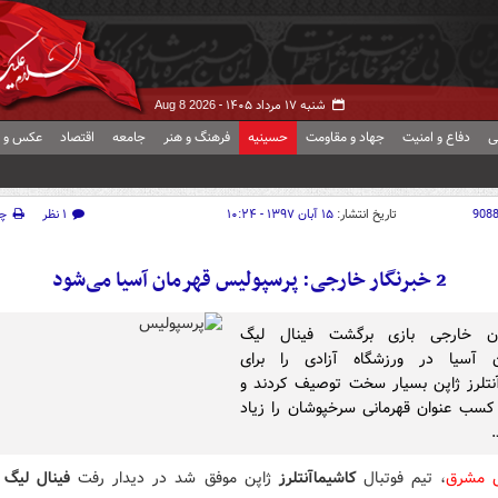
شنبه ۱۷ مرداد ۱۴۰۵ -
Aug 8 2026
ی
دفاع و امنیت
جهاد و مقاومت
حسینیه
فرهنگ و هنر
جامعه
اقتصاد
عکس و ف
908
تاریخ انتشار:
۱۵ آبان ۱۳۹۷ - ۱۰:۲۴
۱ نظر
چ
2 خبرنگار خارجی: پرسپولیس قهرمان آسیا می‌شود
ران خارجی بازی برگشت فینال لیگ
ان آسیا در ورزشگاه آزادی را برای
نتلرز ژاپن بسیار سخت توصیف کردند و
کسب عنوان قهرمانی سرخپوشان را زیاد
.
ش مشرق
، تیم فوتبال
کاشیماآنتلرز
ژاپن موفق شد در دیدار رفت
فینال لیگ ق