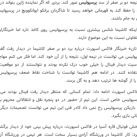
تیجه دو بر صفر از سد
پرسپولیس
عبور کند. بردی که اگر نماینده ژاپن بتواند در
را حفظ کند به قهرمانی خواهد رسید تا شاگردان برانکو ایوانکوویچ در پرسپولی
به جام باشند.
اینکه کاشیما شانس بیشتری نسبت به پرسپولیس روی کاغذ دارد اما خبرنگارا
تفاوتی نسبت به این موضوع دارند.
تان» خبرنگار فاکس اسپورت درباره برد دو بر صفر کاشیما در دیدار رفت گف
لیس می توانست در نیمه اول، نتیجه را از آن خود کند. اما فکر می کنم مهاج
یت دیدار فینال را خیلی خوب درک نکرده بودند و نتوانستند از دو موقعیت
فاده کنند. در ادامه هم کاشیما توانست با شناخت نقاط ضعف پرسپولی
را از گوشه ها ترتیب دهد و به گل برسد.
فاکس اسپورت ادامه داد: تمام کسانی که منتظر دیدار رفت فینال بودند می 
سپولیس خاص است. این تیم از حضور در دو پنجره نقل و انتقالاتی محروم بو
ج بازیکن پرسپولیس رخ نمی داد کادر فنی این تیم می توانست تصمیمات دیگری 
انی بازی بگیرد.
خش فوتبال قاره آسیا در فاکس اسپورت، درباره پیش بینی خود از دیدار برگش
د: کار کاشیما در ورزشگاه آزادی بسیار سخت است. هر تیمی در ورزشگاه آزا