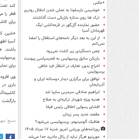
+عکس
کند تحت 
خوشبینی بارسلونا به عملی شدن انتقال رودری
قطر را م
ترک ها روی ستاره بلژیکی دست گذاشتند
برای کاش
حضور نماینده گل‌گهر در قرعه‌کشی لیگ
قهرمانان آسیا
«شین کار
از این به بعد دیگر نامه‌های استقلال را امضا
آسیا اظه
نمی‌کنم
باشند. ه
چمن دستگردی زیر کشت نمی‌رود
پرسپولیس 
بازیکن سابق پرسپولیس به فجرسپاسی پیوست
برای نما
اخراج بدون تعارف در انتظار فرد خاطی
پرسپولیس
وی افزود
توافق برای برگزاری دیدار دوستانه ایران و
بازی در 
آذربایجان
ابراهیم صادقی سرمربی سایپا شد
کاشیماآن
هدیه ویژه شهردار ترکیه‌ای به صلاح
بازگشت پ
افشای رسوایی اخلاقی رئیس فیفا
مقصد جدید پسر زیدان
منبع: مهر
هافبک آلومینیوم، پرسپولیسی می‌شود؟
روزنامه‌های ورزشی امروز ‌شنبه ۱۷ مرداد ۱۴۰۵
مورینیو هرگز نباید از رئال مادرید جدا می‌شد