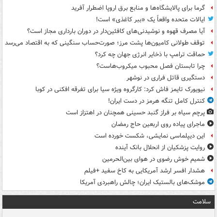
گرما برای پالایشگاه‌ها و منابع برق اروپا اضطرار آفرید
ایالات متحده واقعاً یک «ببر کاغذی» است!
آیا مصرف قهوه و نوشیدنی‌های کافئین‌دار در دوران بارداری مجاز است؟
توقف طولانی کامیون‌ها پشت مرز؛ صورت‌حساب سنگینی که به اقتصاد می‌رسد
حماقت ترامپ با ذخایر انرژی جهان چه کرد؟
چرا تابستان فصل محبوب میکروب‌هاست؟
دستگیری قاتل فراری در نوشهر
نیویورک تایمز فاش کرد: کارگروه ویژه سیا برای تفرقه افکنی در کوبا
کنترل کامل تنگه هرمز در دست ایران!
پرچم سیاه بر فراز گنبد حسینی همچنان در اهتزاز است
ماجرای پیاده روی اربعین حاج رمضان
این دیپلماسی نمایشی، شکست خورده است
روایت پزشکیان از انحلال بانک آینده
شمیم خوش رضوی در هوای بین‌الحرمین
هشدار افسر ارشد آمریکایی به کاخ سفید +فیلم
موشک‌های بالستیک ایران؛ چالش راهبردی آمریکا
سلامت