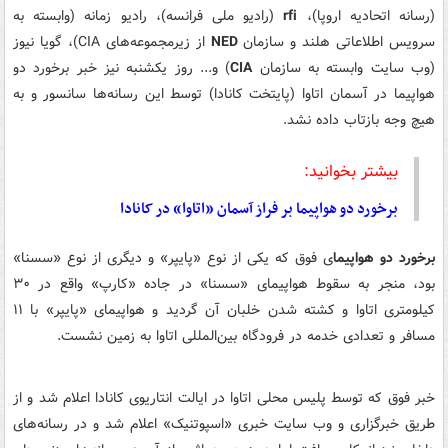
(رسانه اتحادیه اروپا)،
rfi
(رادیو ملی فرانسه)، رادیو زمانه (وابسته به
سرویس اطلاعاتی هلند و سازمان
NED
از زیرمجموعه‌های CIA)، گویا نیوز
(وب سایت وابسته به سازمان
CIA
) و... روز یکشنبه نیز خبر برخورد دو
هواپیما در آسمان اتاوا (پایتخت کانادا) توسط این رسانه‌ها سانسور و به
هیچ وجه بازتاب داده نشد.
بیشتر بخوانید:
برخورد دو هواپیما بر فراز آسمان «اتاوا» در کانادا
برخورد دو هواپیما
ی فوق که یکی از نوع «پایپر» و دیگری از نوع «سسنا»
بود، منجر به سقوط هواپیمای «سسنا» در جاده «کارپ» واقع در ۳۰
کیلومتری اتاوا و کشته شدن خلبان آن گردید و هواپیمای «پایپر» با ۱۱
مسافر و تعدادی خدمه در فرودگاه بین‌المللی اتاوا به زمین نشست.
خبر فوق که توسط پلیس محلی اتاوا در ایالت انتاریوی کانادا اعلام شد و از
طریق خبرگزاری و وب سایت خبری «اسپوتنیک» اعلام شد و در رسانه‌های