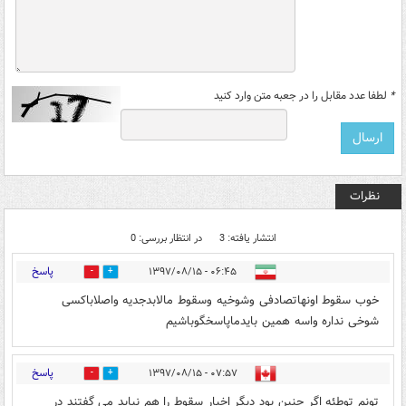
*
لطفا عدد مقابل را در جعبه متن وارد کنید
نظرات
انتشار یافته: 3
در انتظار بررسی: 0
پاسخ
۰۶:۴۵ - ۱۳۹۷/۰۸/۱۵
0
4
خوب سقوط اونهاتصادفی وشوخیه وسقوط مالابدجدیه واصلاباکسی
شوخی نداره واسه همین بایدماپاسخگوباشیم
پاسخ
۰۷:۵۷ - ۱۳۹۷/۰۸/۱۵
2
1
تونم توطئه اگر چنین بود دیگر اخبار سقوط را هم نباید می گفتند در