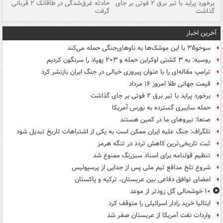
برخورد پراید با تیر برق ۲ فوتی بر جای
حادثه غرق‌شدگی در طاقانک ۲ قربانی
پد
گذاشت
گرفت
جس
آخرین اخبار
سوخو۳۵ با این موشک‌ها به ناوهای‌جنگی حمله می‌کند
روسیه: به ۳ کشتی اوکراین حمله و ۲۰۳ پهپاد را سرنگون کردیم
ترامپ مقاله‌ای را با عنوان پیروزی خیالی در جنگ ایران بازنشر کرد
قیمت جهانی طلا امروز ۱۶ مرداد
برخورد پراید با تیر برق ۲ فوتی بر جای گذاشت
حمله سایبری گسترده به بورس آمریکا
صنعا: نیروهای ما در کمین‌ هستند
تلگراف: جنگ علیه ایران ممکن است به یکی از اشتباهات تاریخ تبدیل شود
ثبت تاریخی‌ترین کاهش تردد در تنگه هرمز
تنظیم قولنامه برای اسناد سبزرنگ ممنوع شد
شروع تلخ مدافع تیم ملی پس از جدایی از پرسپولیس
امضای توافق دفاعی بین عربستان، ترکیه و پاکستان
۱۰ خوشحالی گل زودتر از موعد
ایتالیا خرید رادار اسرائیلی را متوقف کرد
واردات نفت آمریکا از عربستان صفر شد