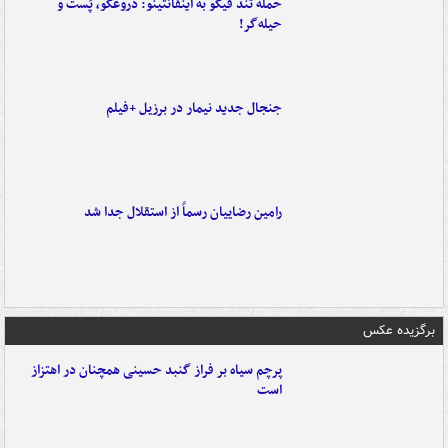
حمله تند فیگو به اینفانتینو: دروغگو، پَست‌ و
حیله‌گر!
جنجال جدید نیمار در برزیل +فیلم
رامین رضاییان رسماً از استقلال جدا شد
برگزیده عکس
پرچم سیاه بر فراز گنبد حسینی همچنان در اهتزاز
است