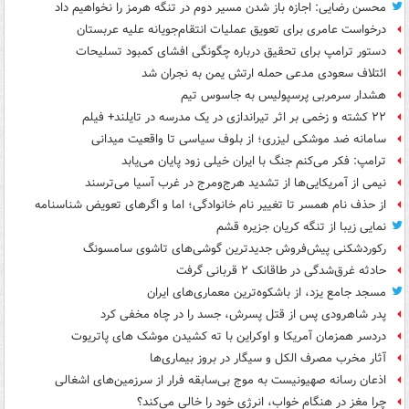
محسن رضایی: اجازه باز شدن مسیر دوم در تنگه هرمز را نخواهیم داد
درخواست عامری برای تعویق عملیات انتقام‌جویانه علیه عربستان
دستور ترامپ برای تحقیق درباره چگونگی افشای کمبود تسلیحات
ائتلاف سعودی مدعی حمله ارتش یمن به نجران شد
هشدار سرمربی پرسپولیس به جاسوس تیم
۲۲ کشته و زخمی بر اثر تیراندازی در یک مدرسه در تایلند+ فیلم
سامانه ضد موشکی لیزری؛ از بلوف سیاسی تا واقعیت میدانی
ترامپ: فکر می‌کنم جنگ با ایران خیلی زود پایان می‌یابد
نیمی از آمریکایی‌ها از تشدید هرج‌ومرج در غرب آسیا می‌ترسند
از حذف نام همسر تا تغییر نام خانوادگی؛ اما و اگرهای تعویض شناسنامه
نمایی زیبا از تنگه کریان جزیره قشم
رکوردشکنی پیش‌فروش جدیدترین گوشی‌های تاشوی سامسونگ
حادثه غرق‌شدگی در طاقانک ۲ قربانی گرفت
مسجد جامع یزد، از باشکوه‌ترین معماری‌های ایران
پدر شاهرودی پس از قتل پسرش، جسد را در چاه مخفی کرد
دردسر همزمان آمریکا و اوکراین با ته کشیدن موشک های پاتریوت
آثار مخرب مصرف الکل و سیگار در بروز بیماری‌ها
اذعان رسانه صهیونیست به موج بی‌سابقه فرار از سرزمین‌های اشغالی
چرا مغز در هنگام خواب، انرژی خود را خالی می‌کند؟