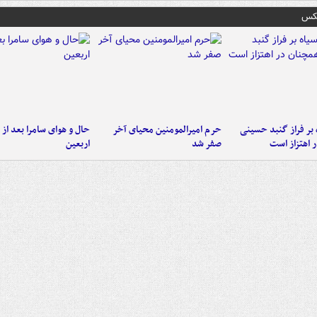
عکس
 بر فراز گنبد حسینی
حرم امیرالمومنین محیای آخر
حال و هوای سامرا بعد از ا
 اهتزاز است
صفر شد
اربعین