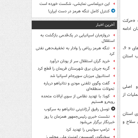
این دیپلماسی نمایشی، شکست خورده است
کنترل کامل تنگه هرمز در دست ایران!
ه «حرکت
آخرین اخبار
ن ادامه
دروازه‌بان اسپانیایی در یک‌قدمی بازگشت به
استقلال
براساس اطلاعات به دست آمده، چند گروه دیگر از نیروهای بسیج مردمی از جمله تیپ های « ۶،
تنگه هرمز ریاض را وادار به تخفیف‌دهی نفتی
کرد
رب استان
خرید گران استقلال سر از یونان درآورد
گربه جریان برق شهرستان فریمان را قطع کرد
استانبول میزبان سوپرجام اسپانیا شد
گفت وگوی تلفنی مودی و نتانیاهو درباره
 و اصلی
تحولات منطقه‌ای
لیات از
کوبا: با تهدید نظامی از سوی ایالات متحده
روبه‌رو هستیم
توسل رفیق آرژانتینی نتانیاهو به سرکوب
زی استان
نشست خبری رئیس‌جمهور همزمان با روز
ی سلاح و
خبرنگار برگزار می‌شود
ترامپ سوئیس را تهدید کرد
سخنگوی کمیسیون امنیت ملی مجلس: