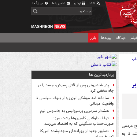
RSS
آرشیو
تماس با ما
دربارهٔ ما
MASHREGH
NEWS
یلم
دیدگاه
پیوندها
بازار
اپ
پربازدیدترین ها
یر
پدر شاهرودی پس از قتل پسرش، جسد را در
چاه مخفی کرد
سامانه ضد موشکی لیزری؛ از بلوف سیاسی تا
واقعیت میدانی
هشدار سرمربی پرسپولیس به جاسوس تیم
توقف طولانی کامیون‌ها پشت مرز؛
صورت‌حساب سنگینی که به اقتصاد می‌رسد
ج مردمی
تصاویر جدید از پهپادهای منهدم‌شده آمریکا
د تا به
توسط سپاه