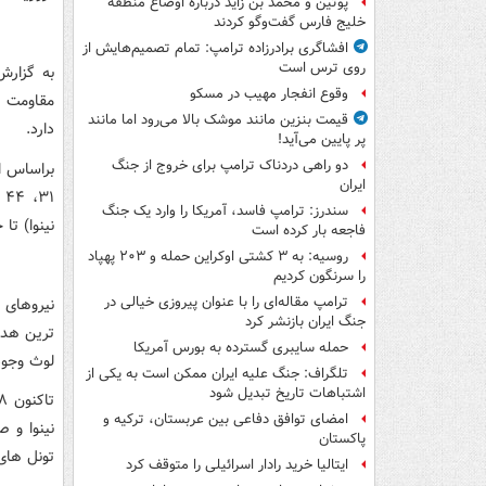
پوتین و محمد بن زاید درباره اوضاع منطقه
خلیج فارس گفت‌وگو کردند
افشاگری برادرزاده ترامپ: تمام تصمیم‌هایش از
روی ترس است
به گزارش
وقوع انفجار مهیب در مسکو
مقاومت ا
قیمت بنزین مانند موشک بالا می‌رود اما مانند
دارد.
پر پایین می‌آید!
دو راهی دردناک ترامپ برای خروج از جنگ
ایران
سندرز: ترامپ فاسد، آمریکا را وارد یک جنگ
نینوا) ت
فاجعه بار کرده است
روسیه: به ۳ کشتی اوکراین حمله و ۲۰۳ پهپاد
را سرنگون کردیم
ترامپ مقاله‌ای را با عنوان پیروزی خیالی در
نیروهای 
جنگ ایران بازنشر کرد
ترین هدف
حمله سایبری گسترده به بورس آمریکا
لوث وجو
تلگراف: جنگ علیه ایران ممکن است به یکی از
اشتباهات تاریخ تبدیل شود
امضای توافق دفاعی بین عربستان، ترکیه و
نینوا و ص
پاکستان
تونل های
ایتالیا خرید رادار اسرائیلی را متوقف کرد