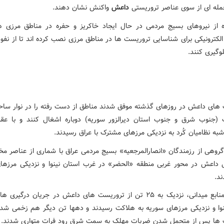
مله ای از سوی عناصر تروریستی
داعش
واکنش نشان دهند.
 از نیروهای بسیج مردمی در حال ایجاد خاکریز و حفره در مناطق مرزی 
لکترونیکی برای شناسایی تروریست ها در مناطق مرزی نصب کرده اند تا از نفوذ
وگیری کنند.
های داعش در روزهای گذشته موفق شدند مناطق از دست رفته را در نوار سا
 (جنوب شرق و جنوب استان دیرالزور سوریه) دوباره اشغال کنند و با عق
به نظامیان کُرد به نزدیکی مرزهای مشترک با عراق رسیدند.
روهی از رزمندگان «انصارالمرجعیه» بسیج مردمی عراق با شماری از عناصر مخ
 داعش در محور غربی منطقه «الحضر» در غرب استان نینوا و نزدیکی مرزها
ند.
به گفته منابع میدانی، نزدیک به ۲۵ تن از تروریست های داعش در جریان درگیر
نوا و نزدیکی مرزهای سوریه به هلاکت رسیدند و دهها تن دیگر هم زخمی شدن
ها پس از متحمل شدن ضربات مهلک به سمت شرق رود فرات متواری شدند.