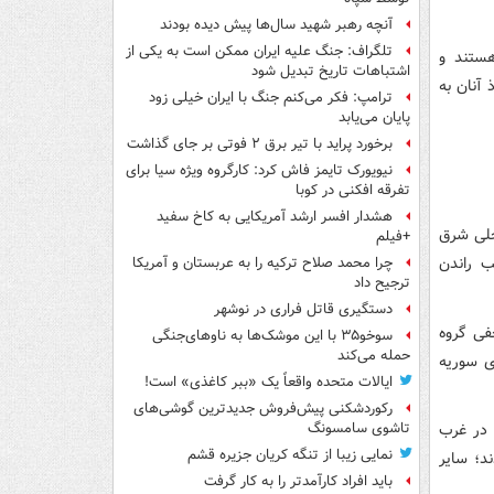
آنچه رهبر شهید سال‌ها پیش دیده بودند
تلگراف: جنگ علیه ایران ممکن است به یکی از
هستند و
اشتباهات تاریخ تبدیل شود
 آنان به
ترامپ: فکر می‌کنم جنگ با ایران خیلی زود
پایان می‌یابد
برخورد پراید با تیر برق ۲ فوتی بر جای گذاشت
نیویورک تایمز فاش کرد: کارگروه ویژه سیا برای
تفرقه افکنی در کوبا
هشدار افسر ارشد آمریکایی به کاخ سفید
حلی شرق
+فیلم
ب راندن
چرا محمد صلاح ترکیه را به عربستان و آمریکا
ترجیح داد
دستگیری قاتل فراری در نوشهر
فی گروه
سوخو۳۵ با این موشک‌ها به ناوهای‌جنگی
حمله می‌کند
ی سوریه
ایالات متحده واقعاً یک «ببر کاغذی» است!
رکوردشکنی پیش‌فروش جدیدترین گوشی‌های
ی ها در غرب
تاشوی سامسونگ
نمایی زیبا از تنگه کریان جزیره قشم
د؛ سایر
باید افراد کارآمدتر را به کار گرفت