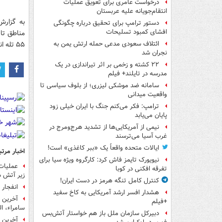
درخواست عامری برای تعویق عملیات
انتقام‌جویانه علیه عربستان
به گزارش
دستور ترامپ برای تحقیق درباره چگونگی
افشای کمبود تسلیحات
مناطق تا
۵۵ تله انفجاری را کشف و خنثی کنند.
ائتلاف سعودی مدعی حمله ارتش یمن به
نجران شد
۲۲ کشته و زخمی بر اثر تیراندازی در یک
مدرسه در تایلند+ فیلم
سامانه ضد موشکی لیزری؛ از بلوف سیاسی تا
واقعیت میدانی
ترامپ: فکر می‌کنم جنگ با ایران خیلی زود
پایان می‌یابد
نیمی از آمریکایی‌ها از تشدید هرج‌ومرج در
غرب آسیا می‌ترسند
ایالات متحده واقعاً یک «ببر کاغذی» است!
اخبار مرتب
نیویورک تایمز فاش کرد: کارگروه ویژه سیا برای
تفرقه افکنی در کوبا
زیر آتش س
کنترل کامل تنگه هرمز در دست ایران!
انفجار
هشدار افسر ارشد آمریکایی به کاخ سفید
آخرین 
+فیلم
سامراء، ا
دبیرکل سازمان ملل باز هم خواستار آتش‌بس
آخرین ت