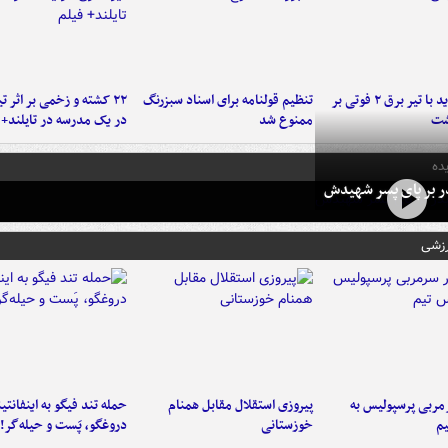
برخورد پراید با تیر برق ۲ فوتی بر
تنظیم قولنامه برای اسناد سبزرنگ
۲۲ کشته و زخمی بر اثر ت
شت
ممنوع شد
در یک مدرسه در تایلند+ 
ده
در بر پای پسر شهیدش
رزشی
ربی پرسپولیس به
پیروزی استقلال مقابل همنام
حمله تند فیگو به اینفانتین
م
خوزستانی
دروغگو، پَست‌ و حیله‌گر!