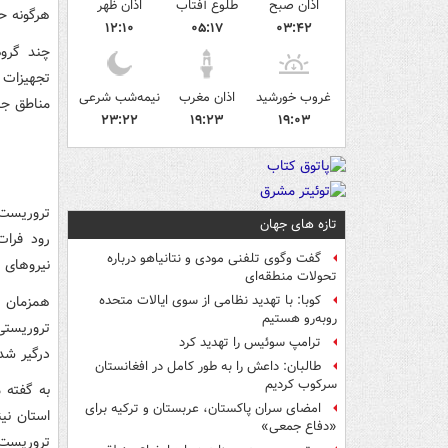
اذان صبح
طلوع آفتاب
اذان ظهر
هرگونه ح
۱۲:۱۰
۰۵:۱۷
۰۳:۴۲
چند گروه
تجهیزات ا
غروب خورشید
اذان مغرب
نیمه‌شب شرعی
مناطق جل
۲۳:۲۲
۱۹:۲۳
۱۹:۰۳
تروریست 
تازه های جهان
رود فرات
گفت وگوی تلفنی مودی و نتانیاهو درباره
نیروهای ش
تحولات منطقه‌ای
همزمان گ
کوبا: با تهدید نظامی از سوی ایالات متحده
روبه‌رو هستیم
تروریستی
ترامپ سوئیس را تهدید کرد
درگیر شد
طالبان: داعش را به طور کامل در افغانستان
سرکوب کردیم
امضای سران پاکستان، عربستان و ترکیه برای
استان نی
«دفاع جمعی»
تروریست 