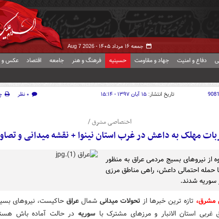
جمعه ۱۶ مرداد ۱۴۰۵ -
Aug 7 2026
ی
دفاع و امنیت
جهاد و مقاومت
حسینیه
فرهنگ و هنر
جامعه
اقتصاد
عکس و ف
908
تاریخ انتشار:
۱۵ آبان ۱۳۹۷ - ۱۵:۱۴
۰ نظر
چ
اختصاصی مشرق /
ات مهلک به داعش در غرب استان نینوا + نقشه میدانی و تصاو
ه از نیروهای بسیج مردمی عراق به منظور
با حمله احتمالی داعش، راهی مناطق مرزی
 سوریه شدند.
 مشرق،
تازه ترین خبرها از
تحولات میدانی
شمال
عراق
حاکیست، نیروهای بسی
 غربی استان الانبار و مرزهای مشترک با
سوریه
در حالت آماده باش هستن