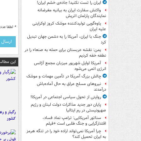
ایران را تست نکنید! جاده‌ی خشم ایران!
واکنش سفارت ایران به بیانیه مغرضانه
نمایندگان پارلمان اتریش
یاوه‌گویی تولیدکننده موشک کروز اوکراینی
*
لطفا عدد م
علیه ایران
جنگ با ایران، آمریکا را به دشمن جهان تبدیل
کرد
یمن: نقشه عربستان برای حمله به صنعاء را در
نطفه خفه کردیم
این مطالب
آمریکا اوایل شهریور میزبان مجمع آژانس
انرژی اتمی می‌شود
چالش بزرگ آمریکا در تأمین مهمات و موشک
نیروهای مسلح عراق به حال آماده‌باش
درآمدند
روایتی از تحول سیاسی اجتماعی در آمریکا!
پایان دور جدید مذاکرات دولت لبنان و رژیم
صهیونیستی در رم ایتالیا
رگبار و رع
کشور
سناتور آمریکایی: ترامپ نماد فساد،
اقتدارگرایی و جنگ طلبی است +فیلم
چرا آمریکا نمی‌تواند اراده خود را در تنگه هرمز
به ایران تحمیل کند؟