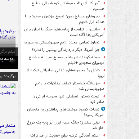
آمریکا: از پرتاب موشکی کره شمالی مطلع
هستیم
نیروهای مسلح یمن: تجمع مزدوران سعودی را
هدف قرار دادیم
جانسون: ترامپ از پیامدهای جنگ با ایران برای
آمریکایی‌ها آگاه است
جای گذا
تجاوز نظامی مجدد رژیم صهیونیستی به سوریه
چرا آمریکا دیگر بازدارندگی پیشین را ندارد؟
فیلم برگزی
حمله کوبنده نیروهای مسلح یمن به مواضع
بوسه‌ پ
مزدوران سعودی +فیلم
دلایل ردّ محموله‌های غذایی صادراتی ترکیه از
برگزیده و
اروپا
حزب‌الله خواستار توقف مذاکرات با رژیم
صهیونیستی شد
کویت دستور تعطیلی تنها مدرسه ایرانی را
صادر کرد
تبعات کمبود موشک‌های پدافندی به متحدان
آمریکا رسید!
برنی سندرز: جنگ علیه ایران بر پایه یک دروغ
هشدار سرم
آغاز شد
جاسوس تی
اعلام آمادگی ترکیه برای حمایت از مذاکرات