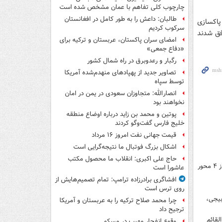
چارچوب کلی تفاهم با عمان مشخص شده است
طالبان: داعش را به طور کامل در افغانستان
پاکسازی
سرکوب کردیم
فق شدند
امضای سران پاکستان، عربستان و ترکیه برای
«دفاع جمعی»
رگبار و رعدوبرق در راه شمال کشور
تصاویر جدید از پهپادهای منهدم‌شده آمریکا
توسط سپاه
انصارالله: متجاوزان سعودی در یمن در امان
نخواهند بود
پوتین و محمد بن زاید درباره اوضاع منطقه
خلیج فارس گفت‌وگو کردند
قیمت جهانی نفت امروز ۱۶ مرداد
اشکال بزرگ فوتبال ما نتیجه‌گرایی است
حاج علی اکبری: انقلاب ما محصول مکتب
عملیات بزرگ در غرب استان الانبار در واکنش به کمین‌های داعش/ حومه شمالی شهر تلعفر از ۴ محور
عاشورا است
افشاگری برادرزاده ترامپ: تمام تصمیم‌هایش از
روی ترس است
یجی،
چرا محمد صلاح ترکیه را به عربستان و آمریکا
ترجیح داد
لقائم
وقوع انفجار مهیب در مسکو