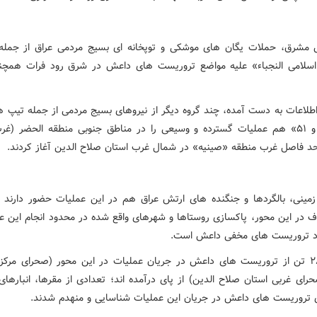
 مشرق، حملات یگان های موشکی و توپخانه ای بسیج مردمی عراق از جمل
سلامی النجباء» علیه مواضع تروریست های داعش در شرق رود فرات همچنا
۳۱، ۴۴ و ۵۱» هم عملیات گسترده و وسیعی را در مناطق جنوبی منطقه الحضر (غ
ا حد فاصل غرب منطقه «صینیه» در شمال غرب استان صلاح الدین آغاز کردند.
زمینی، بالگردها و جنگنده های ارتش عراق هم در این عملیات حضور دارند
 در این محور، پاکسازی روستاها و شهرهای واقع شده در محدود انجام این عم
د تروریست های مخفی داعش است.
تاکنون ۲۸ تن از تروریست های داعش در جریان عملیات در این محور (صحرای مرک
حرای غربی استان صلاح الدین) از پای درآمده اند؛ تعدادی از مقرها، انبارها
 تروریست های داعش در جریان این عملیات شناسایی و منهدم شدند.