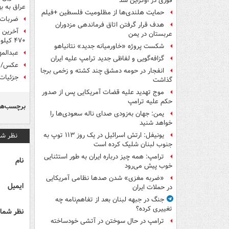
فوری در اوکراین شد
عراق به ب
حمایت هلندی‌ها از مظلومیت فلسطین +فیلم
ضربات 
هدف قرار گرفتن اتاق‌ فرماندهی مزدوران
آخرین 
عربستان در یمن
۴۷۰ کیلومتر جنوب غرب استان کرکوک + نقشه میدانی و تصاویر
شکست پروژه «خاورمیانه جدید» نتانیاهو
عبدالمه
گزافه‌گویی و لفاظی جدید ترامپ علیه ایران
عکس/ و
انفجار در حومه دمشق چند کشته و زخمی برجا
جزئیات
گذاشت
موج تهدید علیه قضات آمریکایی پس از صدور
حکم علیه ترامپ
برچسب‌ها
یمن: جهان به‌زودی صدای ناله سعودی‌ها را
خواهد شنید
نظر شم
یونیفل: ارتش اسرائیل در یک روز ۱۱۳ توپ به
جنوب لبنان شلیک کرده است
ترامپ: همه چیز درباره ایران به طور استثنایی
نام
خوب پیش می‌رود
«ضربه مغزی» شدن صدها نظامی آمریکایی
ایمیل
در حملات ایران
جنگ در جبهه لبنان بعد از تفاهم‌نامه چه
تغییری کرده؟
نظر شما 
ترامپ در حال سوختن در آتشی خودساخته