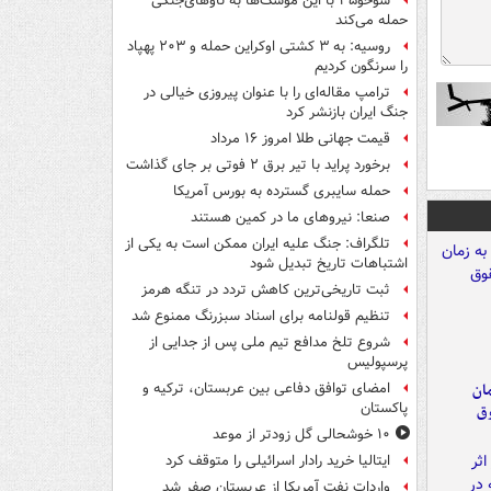
سوخو۳۵ با این موشک‌ها به ناوهای‌جنگی
حمله می‌کند
روسیه: به ۳ کشتی اوکراین حمله و ۲۰۳ پهپاد
را سرنگون کردیم
ترامپ مقاله‌ای را با عنوان پیروزی خیالی در
جنگ ایران بازنشر کرد
قیمت جهانی طلا امروز ۱۶ مرداد
برخورد پراید با تیر برق ۲ فوتی بر جای گذاشت
حمله سایبری گسترده به بورس آمریکا
صنعا: نیروهای ما در کمین‌ هستند
تلگراف: جنگ علیه ایران ممکن است به یکی از
اشتباهات تاریخ تبدیل شود
ثبت تاریخی‌ترین کاهش تردد در تنگه هرمز
تنظیم قولنامه برای اسناد سبزرنگ ممنوع شد
شروع تلخ مدافع تیم ملی پس از جدایی از
پرسپولیس
مان
امضای توافق دفاعی بین عربستان، ترکیه و
پاکستان
وق
۱۰ خوشحالی گل زودتر از موعد
ایتالیا خرید رادار اسرائیلی را متوقف کرد
واردات نفت آمریکا از عربستان صفر شد