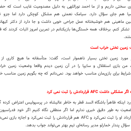
ازی سختی داریم و از ما احمد نوراللهی به دلیل مصدومیت غایب است که ح
سیا هم جای سؤال دارد. سیامک نعمتی هم مشکل کوچکی دارد اما جزو تر
 ماهینی هم خوشبختانه عمل جراحی خوبی داشت و جا دارد از دکتر کیها
شکر کنم. برخلاف همه خستگی‌ها بازیکنانم در تمرین امروز اثبات کردند که فرد
تند.
 زمین تختی خراب است
ر مورد زمین تختی بسیار ناهموار است، گفت: متأسفانه ما هیچ کاری از
د، من بازی استقلال و سایپا را در آن زمین دیدم واقعا وضعیت زمین خر
 شرایط برای بازی‌مان مناسب خواهد بود. نمی‌دانم که چه بگویم زمین مناسب خو
کلی داشت AFC قراردادش را ثبت نمی کرد
رد اینکه ظاهراً باشگاه السد قطر به خاطر عالیشاه در پرسپولیس اعتراض کرده 
ضعیت به طور دقیق خبری ندارم اما اگر منطقی نگاه کنیم اگر خود فدراسیو
داشت قرارداد او را ثبت نمی‌کرد و AFC هم قراردادش را ثبت نمی‌کرد و اجازه بازی ن
سؤال پندار خمارلو مدیر رسانه‌ای تیم بهتر می‌تواند جواب بدهد.