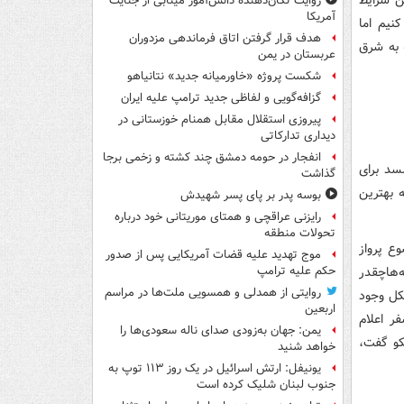
ن شرایط
روایت تکان‌دهنده دانش‌آموز مینابی از جنایت
آمریکا
کنیم اما
هدف قرار گرفتن اتاق‌ فرماندهی مزدوران
 به شرق
عربستان در یمن
شکست پروژه «خاورمیانه جدید» نتانیاهو
گزافه‌گویی و لفاظی جدید ترامپ علیه ایران
پیروزی استقلال مقابل همنام خوزستانی در
دیداری تدارکاتی
انفجار در حومه دمشق چند کشته و زخمی برجا
لسد برای
گذاشت
ه بهترین
بوسه‌ پدر بر پای پسر شهیدش
رایزنی عراقچی و همتای موریتانی خود درباره
تحولات منطقه
وع پرواز
موج تهدید علیه قضات آمریکایی پس از صدور
ه‌هاچقدر
حکم علیه ترامپ
روایتی از همدلی و همسویی ملت‌ها در مراسم
شکل وجود
اربعین
ر اعلام
یمن: جهان به‌زودی صدای ناله سعودی‌ها را
کو گفت،
خواهد شنید
یونیفل: ارتش اسرائیل در یک روز ۱۱۳ توپ به
جنوب لبنان شلیک کرده است