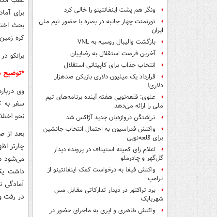
عقب اندا
ونگر هم پشت اینفانتینو را خالی کرد
برای آماد
تورنمنت چهار جانبه در بصره با حضور تیم ملی
بحث اختل
ایران
کره زمین 
بازگشت والیبال روسیه به VNL
آخرین فرصت استقلال به رضاییان
برانکو در
انتخاب جذاب برای کاپیتانی استقلال
*توضیح در
قرارداد یک میلیون دلاری بازیکن صدهزار
دلاری!
وی درباره
علوی: قلعه‌نویی هفته آینده برنامه‌های تیم
سفر به کر
ملی را ارائه می‌دهد
نحو اختلا
تراِشتگن دروازه‌بان جدید آژاکس شد
واکنش فدراسیون به احتمال انتخاب جانشین
بعد از صح
برای قلعه‌نویی
چارتر اظه
اعلام رای کمیته استیناف در پرونده دیدار
می‌شود هو
گل‌گهر و چادرملو
واکنش فیفا به درخواست کمک اینفانتینو از
داشت یکی
ترامپ
آمادگی ن
برد تراکتور در دیدار تدارکاتی مقابل مس
در رفت و
شهربابک
واکنش طاهری و ایری به ماجرای حضور در