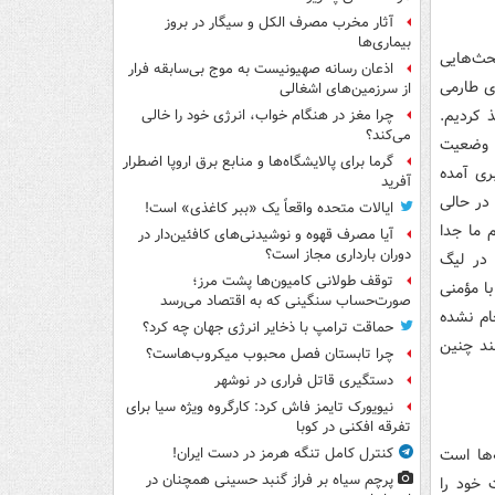
آثار مخرب مصرف الکل و سیگار در بروز
بیماری‌ها
حث‌هایی
اذعان رسانه صهیونیست به موج بی‌سابقه فرار
دی طارمی
از سرزمین‌های اشغالی
ذ کردیم.
چرا مغز در هنگام خواب، انرژی خود را خالی
می‌کند؟
ن وضعیت
گرما برای پالایشگاه‌ها و منابع برق اروپا اضطرار
ری آمده
آفرید
 در حالی
ایالات متحده واقعاً یک «ببر کاغذی» است!
 ما جدا
آیا مصرف قهوه و نوشیدنی‌های کافئین‌دار در
دوران بارداری مجاز است؟
در لیگ
توقف طولانی کامیون‌ها پشت مرز؛
با مؤمنی
صورت‌حساب سنگینی که به اقتصاد می‌رسد
ی گفت استعلام‌ها را گرفته و شکایتی هم از السد AFC انجام نشده
حماقت ترامپ با ذخایر انرژی جهان چه کرد؟
ند چنین
چرا تابستان فصل محبوب میکروب‌هاست؟
دستگیری قاتل فراری در نوشهر
نیویورک تایمز فاش کرد: کارگروه ویژه سیا برای
تفرقه افکنی در کوبا
‌ها است
کنترل کامل تنگه هرمز در دست ایران!
پرچم سیاه بر فراز گنبد حسینی همچنان در
اند شکایت خود را