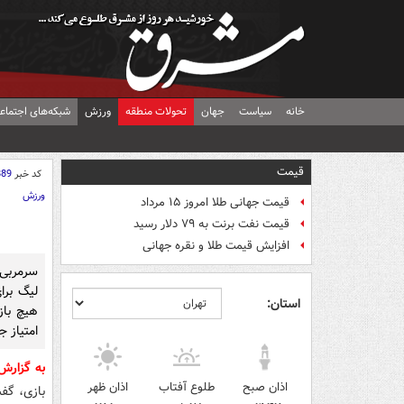
خانه
سیاست
جهان
تحولات منطقه
ورزش
شبکه‌های اجتماع
قیمت
کد خبر
889
ورزش
قیمت جهانی طلا امروز ۱۵ مرداد
قیمت نفت برنت به ۷۹ دلار رسید
افزایش قیمت طلا و نقره جهانی
سرمربی 
لیگ برا
استان:
هیچ باز
امتیاز 
به گزار
اذان صبح
طلوع آفتاب
اذان ظهر
بازی، گف