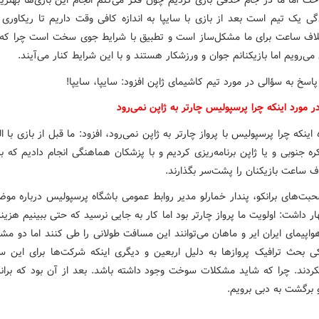
خت اما ما در جام حذفی بازی کردیم چون فکر می‌کنم انجام این بازی‌ها بهتری
گی یک تیم است بعد از بازی با سایپا به اندازه کافی وقت داریم تا ریکاوری 
اف ساعت برای ما مشکل‌ساز است و تطبیق با شرایط جوی سخت است چرا که
می‌رویم اما بازیکنانم جوان و ورزشکار هستند و با این شرایط کنار می‌آیند.
 پاسخ به سؤالی در مورد تیم کاشیمای ژاپن افزود: سایپا، سایپا!
 مورد اینکه چرا پرسپولیس چارتر به ژاپن نمی‌رود
 اینکه چرا پرسپولیس با پرواز چارتر به ژاپن نمی‌رود، افزود: ما قبل از بازی با ا
ه جنوبی و یا ژاپن برنامه‌ریزی کردیم و با پزشکان هماهنگی انجام دادیم که ب
ف ساعت بازیکنان را پشت‌سر بگذارند.
بت‌های برانکو، پندار خمارلو مدیر روابط عمومی باشگاه پرسپولیس درباره موض
ار داشت: اولویت ما پرواز چارتر بود اما کار به جایی نرسید که حتی ببینیم هزین
اپیمای ایران ایر و ماهان می‌توانند این مسافت طولانی را طی کنند اما دو م
 بحث ترافیک پروازها به دلیل اربعین و دیگری اینکه شرکت‌ها برای این سف
کردند. چرا که شاید مشکلات سوخت وجود داشته باشد. بعد از آن بود که بران
 برگشت به دبی برویم.