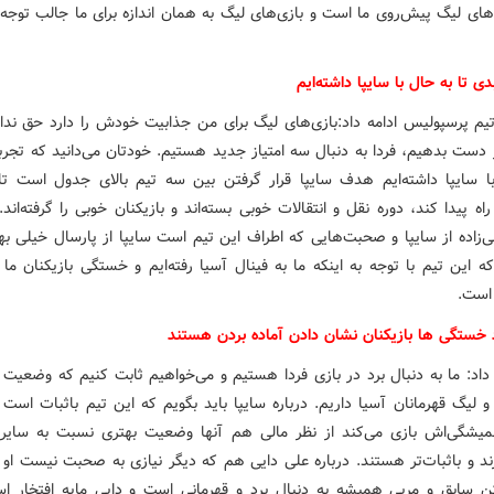
ی‌های لیگ پیش‌روی ما است و بازی‌های لیگ به همان اندازه برای ما جالب توجه
دی تا به حال با سایپا داشته‌ایم
یم پرسپولیس ادامه داد:بازی‌های لیگ برای من جذابیت خودش را دارد حق ندا
ز دست بدهیم، فردا به دنبال سه امتیاز جدید هستیم. خودتان می‌دانید که تجرب
ا سایپا داشته‌ایم هدف سایپا قرار گرفتن بین سه تیم بالای جدول است تا
راه پیدا کند، دوره نقل و انتقالات خوبی بسته‌اند و بازیکنان خوبی را گرفته‌اند.
ی‌زاده از سایپا و صحبت‌هایی که اطراف این تیم است سایپا از پارسال خیلی به
که این تیم با توجه به اینکه ما به فینال آسیا رفته‌ایم و خستگی بازیکنان ما 
 است.
د خستگی ها بازیکنان نشان دادن آماده بردن هستند
 داد: ما به دنبال برد در بازی فردا هستیم و می‌خواهیم ثابت کنیم که وضعیت 
و لیگ قهرمانان آسیا داریم. درباره سایپا باید بگویم که این تیم باثبات است و
یشگی‌اش بازی می‌کند از نظر مالی هم آنها وضعیت بهتری نسبت به سایر 
رند و باثبات‌تر هستند. درباره علی دایی هم که دیگر نیازی به صحبت نیست او 
ن سابق و مربی همیشه به دنبال برد و قهرمانی است و دایی مایه افتخار اس