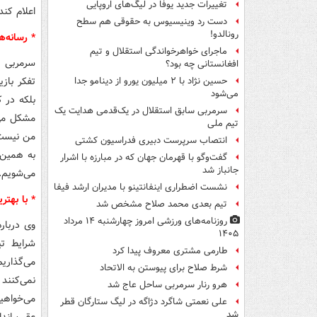
تغییرات جدید یوفا در لیگ‌های اروپایی
اعلام کند و 48 ساعت بعد قراردادش را ثبت کند. احتمالاً رفیقان ما 
دست رد وینیسیوس به حقوقی هم سطح
رونالدو!
* رسانه‌ه
ماجرای خواهرخواندگی استقلال و تیم
سرمربی ت
افغانستانی چه بود؟
تفکر باز
حسین نژاد با ۲ میلیون یورو از دینامو جدا
می‌شود
بلکه در ک
سرمربی سابق استقلال در یک‌قدمی هدایت یک
مشکل می‌
تیم ملی
من نیست 
انتصاب سرپرست دبیری فدراسیون کشتی
به همین 
گفت‌وگو با قهرمان جهان که در مبارزه با اشرار
جانباز شد
می‌شویم.
نشست اضطراری اینفانتینو با مدیران ارشد فیفا
* با بهتر
تیم بعدی محمد صلاح مشخص شد
روزنامه‌های ورزشی امروز چهارشنبه ۱۴ مرداد
وی دربار
۱۴۰۵
شرایط تی
طارمی مشتری معروف پیدا کرد
می‌گذاری
شرط صلاح برای پیوستن به الاتحاد
نمی‌کنند
هرو رنار سرمربی ساحل عاج شد
علی نعمتی شاگرد دژاگه در لیگ ستارگان قطر
شد