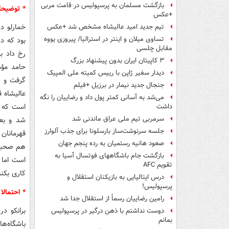
بازگشت مسلمان به پرسپولیس در قامت مربی
* توضیحا
+عکس
خمارلو د
تیم جدید امید عالیشاه مشخص شد +عکس
تساوی میلان و اینتر در استرالیا/ پیروزی یووه
بود که در
مقابل چلسی
رخ داد بر
۳ کاپیتان ایران بدون پیشنهاد بزرگ
حامد مؤم
دیدار سفیر ژاپن با رییس کمیته ملی المپیک
گرفت و م
جنجال جدید نیمار در برزیل +فیلم
عالیشاه ق
می‌شد به آسانی کمتر پول داد و رضاییان را نگه
است که ع
داشت
سرمربی تیم ملی عراق ماندنی شد
شد و بع
جلسه سرنوشت‌ساز بارسلونا برای جذب آلوارز
قهرمانان 
صعود هانیه رستمیان به رده پنجم جهان
بازگشت جام باشگاههای فوتسال آسیا به
است اما 
تقویم AFC
کاری بکنن
درس ایتالیایی‌ به بازیکنان استقلال و
پرسپولیس!
* احتمالا
رامین رضاییان رسماً از استقلال جدا شد
برانکو د
دوست نداشتم با ذهن درگیر در پرسپولیس
بمانم