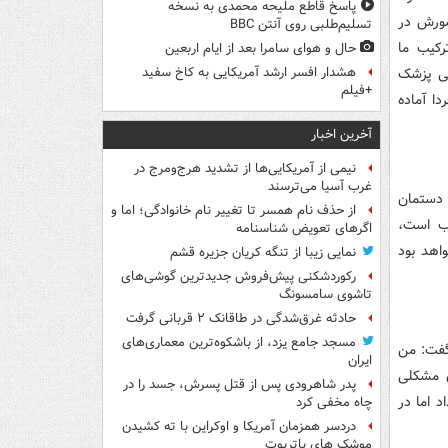
پاسخ قاطع ملیحه محمدی به نسخه
ضورش در
تسلیم‌طلبی روی آنتن BBC
کیب ما
حال و هوای سامرا بعد از ایام اربعین
نی پزشک
هشدار افسر ارشد آمریکایی به کاخ سفید
+فیلم
ا آماده
آخرین اخبار
نیمی از آمریکایی‌ها از تشدید هرج‌ومرج در
غرب آسیا می‌ترسند
 دستمان
از حذف نام همسر تا تغییر نام خانوادگی؛ اما و
اب است،
اگرهای تعویض شناسنامه
اهد بود
نمایی زیبا از تنگه کریان جزیره قشم
رکوردشکنی پیش‌فروش جدیدترین گوشی‌های
تاشوی سامسونگ
حادثه غرق‌شدگی در طاقانک ۲ قربانی گرفت
مسجد جامع یزد، از باشکوه‌ترین معماری‌های
گفت: من
ایران
ن مشکلی
پدر شاهرودی پس از قتل پسرش، جسد را در
می‌داد اما در
چاه مخفی کرد
دردسر همزمان آمریکا و اوکراین با ته کشیدن
موشک های پاتریوت