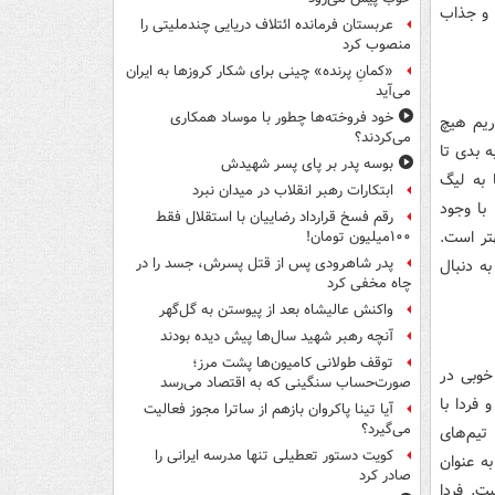
 و جذاب
عربستان فرمانده ائتلاف دریایی چندملیتی را
منصوب کرد
«کمانِ پرنده» چینی برای شکار کروزها به ایران
می‌آید
خود فروخته‌ها چطور با موساد همکاری
ریم هیچ
می‌کردند؟
ه بدی تا
بوسه‌ پدر بر پای پسر شهیدش
 به لیگ
ابتکارات رهبر انقلاب در میدان نبرد
 با وجود
رقم فسخ قرارداد رضاییان با استقلال فقط
تر است.
۱۰۰میلیون تومان!
پدر شاهرودی پس از قتل پسرش، جسد را در
به دنبال
چاه مخفی کرد
واکنش عالیشاه بعد از پیوستن به گل‌گهر
آنچه رهبر شهید سال‌ها پیش دیده بودند
توقف طولانی کامیون‌ها پشت مرز؛
خوبی در
صورت‌حساب سنگینی که به اقتصاد می‌رسد
 فردا با
آیا تینا پاکروان بازهم از ساترا مجوز فعالیت
می‌گیرد؟
تیم‌های
کویت دستور تعطیلی تنها مدرسه ایرانی را
به عنوان
صادر کرد
ت. فردا