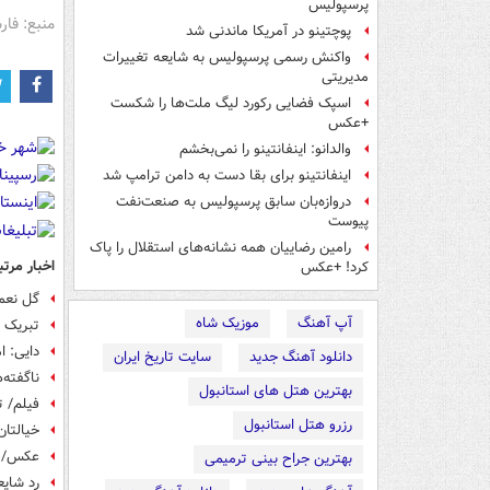
پرسپولیس
منبع: فا
پوچتینو در آمریکا ماندنی شد
واکنش رسمی پرسپولیس به شایعه تغییرات
مدیریتی
اسپک فضایی رکورد لیگ ملت‌ها را شکست
+عکس
والدانو: اینفانتینو را نمی‌بخشم
اینفانتینو برای بقا دست به دامن ترامپ شد
دروازه‌بان سابق پرسپولیس به صنعت‌نفت
پیوست
رامین رضاییان همه نشانه‌های استقلال را پاک
اخبار مرتب
کرد! +عکس
گل نعم
آپ آهنگ
موزیک شاه
تبریک 
دایی: ا
دانلود آهنگ جدید
سایت تاریخ ایران
ناگفته‌
بهترین هتل های استانبول
فیلم/ 
رزرو هتل استانبول
خیالتا
عکس/ تب
بهترین جراح بینی ترمیمی
رد شای