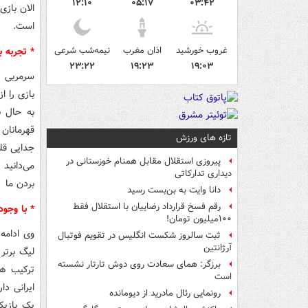
۱۲:۱۰
۰۵:۱۷
۰۳:۴۲
الان باز
است.
غروب خورشید
اذان مغرب
نیمه‌شب شرعی
* تجربه ب
۲۳:۲۲
۱۹:۲۳
۱۹:۰۳
سرمربی ت
بازی را ا
به حال ب
قهرمانان 
تازه های ورزش
جدایی قل
پیروزی استقلال مقابل همنام خوزستانی در
می‌دانید 
دیداری تدارکاتی
بردن ما
دانا وایت به بن‌بست رسید
رقم فسخ قرارداد رضاییان با استقلال فقط
* با وجو
۱۰۰میلیون تومان!
وی ادامه
ثبت سالروز شکست انگلیس در تقویم فوتبال
آرژانتین
لیگ برتر 
برزگر: همای سعادت روی دوش تارتار نشسته
ترکیب هم
است
ایرانی دا
رونمایی رئال مادرید از دیومانده
یک بازیک