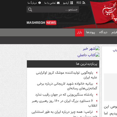
RSS
آرشیو
تماس با ما
دربارهٔ ما
MASHREGH
NEWS
یلم
دیدگاه
پیوندها
بازار
اپ
پربازدیدترین ها
یاوه‌گویی تولیدکننده موشک کروز اوکراینی
علیه ایران
بیانیه خانواده شهید لاریجانی درباره برخی
گمانه‌زنی‌های رسانه‌ای
پادشاه سنگین‌وزنی که در جهان رقیب ندارد
۶ دستاورد بزرگ ایران در ۱۶۰ روز رهبری رهبر
انقلاب
وص این
ترامپ: همه چیز درباره ایران به طور استثنایی
یم. اما
خوب پیش می‌رود