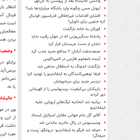
واکنش عالیشاه بعد از پیوستن به گل‌گهر
انتظار ب
لیونل مسی چگونه وارد باشگاه میلیاردها شد؟
فینال آ
افشای اقدامات غیراخلاقی فدراسیون فوتبال
کره جنوبی برای داوران!
است.حسین
فورلان به خانه بازگشت
معالجش ت
پادشاه سنگین‌وزنی که در جهان رقیب ندارد
بردن هس
دشان از دست عربستان فرار کرد
* وضعیت
صنعت‌نفت آبادان ۲ مدافع جدید جذب کرد
آینده نامعلوم طارمی در المپیاکوس
برانکو د
بازگشت اندونگ به استقلال منتفی شد
برنمی‌آی
فیفا توهین‌کنندگان به اینفانتینو را تهدید کرد
نمی‌دانم
دردسر جدید برای سرخپوشان
یا نه.
بازیکنان بی‌کیفیت، پرسپولیس را از قهرمانی
دور کردند
* عالیشاه اگر مش
بیانیه تند اتحادیه لیگ‌های اروپایی علیه
اینفانتینو
وی در مو
آقای گل جام جهانی مقابل اسرائیل ایستاد
از این و
وینیسیوس در رئال مادرید ماندنی شد
حمله تند فیگو به اینفانتینو: دروغگو، پَست‌ و
مورد این 
حیله‌گر!