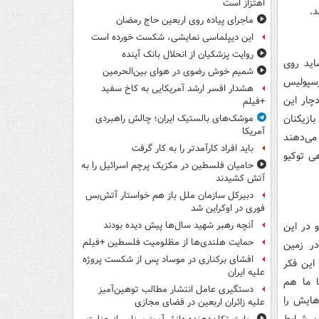
اهتزاز است
ماجرای پیاده روی اربعین حاج رمضان
این دیپلماسی نمایشی، شکست خورده است
روایت پزشکیان از انحلال بانک آینده
اید روی
شمیم خوش رضوی در هوای بین‌الحرمین
رسپولیس
هشدار افسر ارشد آمریکایی به کاخ سفید
دچار این
+فیلم
ازیکنان
موشک‌های بالستیک ایران؛ چالش راهبردی
آمریکا
می‌دهند
باید افراد کارآمدتر را به کار گرفت
ی توکیو
حامیان فلسطین در مکزیک پرچم اسرائیل را به
آتش کشیدند
دبیرکل سازمان ملل باز هم خواستار آتش‌بس
فوری در اوکراین شد
 در این
آنچه رهبر شهید سال‌ها پیش دیده بودند
حمایت هلندی‌ها از مظلومیت فلسطین +فیلم
در زمین
افشای برکناری در موساد پس از شکست پروژه
این فکر
علیه ایران
ا ما هم
دستگیری عامل انتشار مطالب توهین‌آمیز
د قطر برای بازی با ما 10 روز بازی‌هایش را
علیه زائران اربعین در فضای مجازی