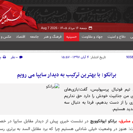
جمعه ۱۶ مرداد ۱۴۰۵ -
Aug 7 2026
ی
دفاع و امنیت
جهاد و مقاومت
حسینیه
فرهنگ و هنر
جامعه
اقتصاد
عکس و ف
905
تاریخ انتشار:
۴ آبان ۱۳۹۷ - ۱۵:۵۷
۰ نظر
چ
برانکو: با بهترین ترکیب به دیدار سایپا می رویم
تیم فوتبال پرسپولیس، گفت:بازی‌های
ی من جذابیت خودش را دارد حق نداریم
ی را از دست بدهیم، فردا به دنبال سه
جدید هستیم.
ش مشرق،
برانکو ایوانکوویچ
در نشست خبری پیش از دیدار مقابل سایپا در خص
ت: هنوز در وضعیت خیلی شادابی هستیم چرا که برد مقابل السد به برتری رسید