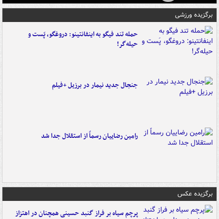
برگزیده ورزشی
حمله تند فیگو به اینفانتینو: دروغگو، پَست‌ و
حیله‌گر!
جنجال جدید نیمار در برزیل +فیلم
رامین رضاییان رسماً از استقلال جدا شد
برگزیده عکس
پرچم سیاه بر فراز گنبد حسینی همچنان در اهتزاز