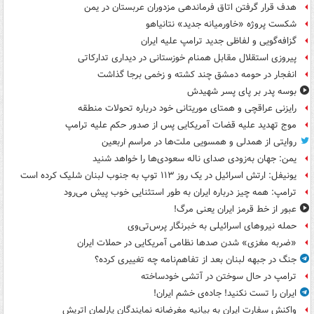
هدف قرار گرفتن اتاق‌ فرماندهی مزدوران عربستان در یمن
شکست پروژه «خاورمیانه جدید» نتانیاهو
گزافه‌گویی و لفاظی جدید ترامپ علیه ایران
پیروزی استقلال مقابل همنام خوزستانی در دیداری تدارکاتی
انفجار در حومه دمشق چند کشته و زخمی برجا گذاشت
بوسه‌ پدر بر پای پسر شهیدش
رایزنی عراقچی و همتای موریتانی خود درباره تحولات منطقه
موج تهدید علیه قضات آمریکایی پس از صدور حکم علیه ترامپ
روایتی از همدلی و همسویی ملت‌ها در مراسم اربعین
یمن: جهان به‌زودی صدای ناله سعودی‌ها را خواهد شنید
یونیفل: ارتش اسرائیل در یک روز ۱۱۳ توپ به جنوب لبنان شلیک کرده است
ترامپ: همه چیز درباره ایران به طور استثنایی خوب پیش می‌رود
عبور از خط قرمز ایران یعنی مرگ!
حمله نیروهای اسرائیلی به خبرنگار پرس‌تی‌وی
«ضربه مغزی» شدن صدها نظامی آمریکایی در حملات ایران
جنگ در جبهه لبنان بعد از تفاهم‌نامه چه تغییری کرده؟
ترامپ در حال سوختن در آتشی خودساخته
ایران را تست نکنید! جاده‌ی خشم ایران!
واکنش سفارت ایران به بیانیه مغرضانه نمایندگان پارلمان اتریش