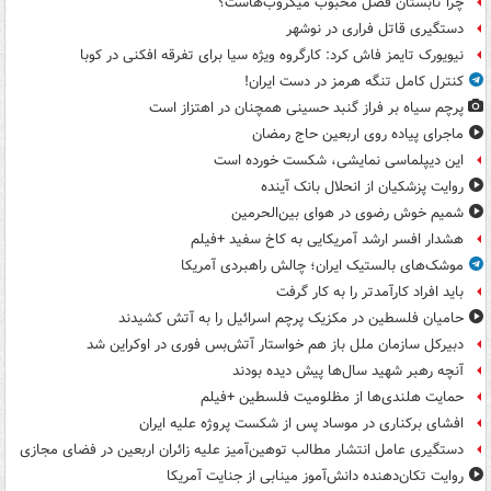
چرا تابستان فصل محبوب میکروب‌هاست؟
دستگیری قاتل فراری در نوشهر
نیویورک تایمز فاش کرد: کارگروه ویژه سیا برای تفرقه افکنی در کوبا
کنترل کامل تنگه هرمز در دست ایران!
پرچم سیاه بر فراز گنبد حسینی همچنان در اهتزاز است
ماجرای پیاده روی اربعین حاج رمضان
این دیپلماسی نمایشی، شکست خورده است
روایت پزشکیان از انحلال بانک آینده
شمیم خوش رضوی در هوای بین‌الحرمین
هشدار افسر ارشد آمریکایی به کاخ سفید +فیلم
موشک‌های بالستیک ایران؛ چالش راهبردی آمریکا
باید افراد کارآمدتر را به کار گرفت
حامیان فلسطین در مکزیک پرچم اسرائیل را به آتش کشیدند
دبیرکل سازمان ملل باز هم خواستار آتش‌بس فوری در اوکراین شد
آنچه رهبر شهید سال‌ها پیش دیده بودند
حمایت هلندی‌ها از مظلومیت فلسطین +فیلم
افشای برکناری در موساد پس از شکست پروژه علیه ایران
دستگیری عامل انتشار مطالب توهین‌آمیز علیه زائران اربعین در فضای مجازی
روایت تکان‌دهنده دانش‌آموز مینابی از جنایت آمریکا