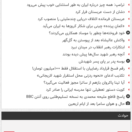
ترامپ: همه چیز درباره ایران به طور استثنایی خوب پیش می‌رود
دشان از دست عربستان فرار کرد
عربستان فرمانده ائتلاف دریایی چندملیتی را منصوب کرد
«کمانِ پرنده» چینی برای شکار کروزها به ایران می‌آید
خود فروخته‌ها چطور با موساد همکاری می‌کردند؟
واکنش عالیشاه بعد از پیوستن به گل‌گهر
ابتکارات رهبر انقلاب در میدان نبرد
آنچه رهبر شهید سال‌ها پیش دیده بودند
بوسه‌ پدر بر پای پسر شهیدش
رقم فسخ قرارداد رضاییان با استقلال فقط ۱۰۰میلیون تومان!
تکذیب ادعای «نحوه ردزنی محل استقرار شهید لاریجانی»
آیا تینا پاکروان بازهم از ساترا مجوز فعالیت می‌گیرد؟
کویت دستور تعطیلی تنها مدرسه ایرانی را صادر کرد
پاسخ قاطع ملیحه محمدی به نسخه تسلیم‌طلبی روی آنتن BBC
حال و هوای سامرا بعد از ایام اربعین
حوادث