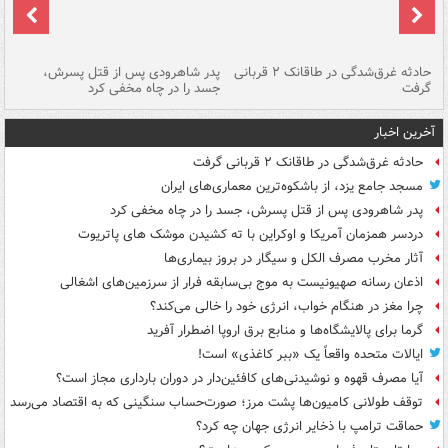
شته
حادثه غرق‌شدگی در طاقانک ۲ قربانی
پدر شاهرودی پس از قتل پسرش،
دس
گرفت
جسد را در چاه مخفی کرد
آخرین اخبار
حادثه غرق‌شدگی در طاقانک ۲ قربانی گرفت
مسجد جامع یزد، از باشکوه‌ترین معماری‌های ایران
پدر شاهرودی پس از قتل پسرش، جسد را در چاه مخفی کرد
دردسر همزمان آمریکا و اوکراین با ته کشیدن موشک های پاتریوت
آثار مخرب مصرف الکل و سیگار در بروز بیماری‌ها
اذعان رسانه صهیونیست به موج بی‌سابقه فرار از سرزمین‌های اشغالی
چرا مغز در هنگام خواب، انرژی خود را خالی می‌کند؟
گرما برای پالایشگاه‌ها و منابع برق اروپا اضطرار آفرید
ایالات متحده واقعاً یک «ببر کاغذی» است!
آیا مصرف قهوه و نوشیدنی‌های کافئین‌دار در دوران بارداری مجاز است؟
توقف طولانی کامیون‌ها پشت مرز؛ صورت‌حساب سنگینی که به اقتصاد می‌رسد
حماقت ترامپ با ذخایر انرژی جهان چه کرد؟