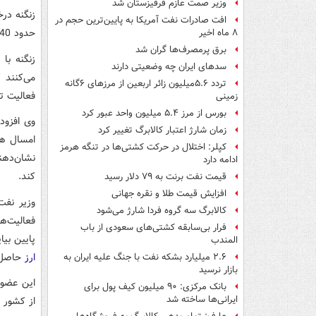
وزیر صمت عازم قرقیزستان شد
زنگنه در
افت صادرات نفت آمریکا به پایین‌ترین حجم در
حدود 40 هزار بشکه می‌توانیم عرضه کنیم.
۸ ماه اخیر
برق پرمصرف‌ها گران شد
زنگنه با
سدهای ایران چه وضعیتی دارند
می‌کنند 
تردد ۵.۶میلیون زائر اربعین از مرزهای ۶گانه
فعالیت تع
زمینی
بورس از مرز ۵.۴ میلیون واحد عبور کرد
زمان شارژ اعتبار کالابرگ تغییر کرد
امسال هم
کپلر: اختلال در حرکت کشتی‌ها در تنگه هرمز
نشان‌دهن
ادامه دارد
کند.
قیمت نفت برنت به ۷۹ دلار رسید
افزایش قیمت طلا و نقره جهانی
وزیر نفت
کالابرگ سه گروه فردا شارژ می‌شود
فعالیت‌ه
فرار بی‌سابقه کشتی‌های سعودی از باب
پایین بی
المندب
ارز
حاصل ش
۲.۶ میلیارد بشکه نفت با جنگ علیه ایران به
بازار نرسید
این عضو 
بانک مرکزی: ۹۰ میلیون کیف پول برای
ایرانی‌ها ساخته شد
از کشور 