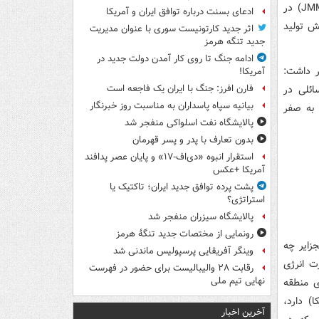
ادعای بسنت درباره توافق ایران و آمریکا
ش تولید
اثر جدید کارتونیست سوری با عنوان مدیریت
جدید تنگه هرمز
ادامه جنگ تا روی کار آمدن دولت جدید در
ر داشت:
آمریکا!
ائلی در
فارن افرز: جنگ با ایران یک فاجعه است
بیانیه سپاه پاسداران به مناسبت روز خبرنگار
 به صفر
پالایشگاه نفت اسلواکی منفجر شد
بدون تعارف با پدر و پسر قهرمان
استقرار انبوه «دی‌اف‑۱۷» و پایان عصر پدافند
آمریکا +عکس
پشت پرده توافق جدید ایران؛ تاکتیک یا
استراتژی؟
پالایشگاه سیزران منفجر شد
رونمایی از مختصات جدید تنگۀ هرمز
زایر چه
وینگر آفریقایی پرسپولیس ماندنی شد
ت انرژی
رقابت ۲۸ والیبالیست برای حضور در فهرست
نهایی تیم ملی
ی منطقه
) دارد،
آخرین اخبار