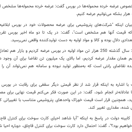
خصوص عرضه خرده محموله‌ها در بورس گفت: عرضه خرده محموله‌ها مشخص ا
 بیان اینکه "شرکت‌های پتروشیمی برای عرضه محصولات خود در بورس ابلاغیه
که قیمت آنها هم مشخص است"، گفت: در یک تا دو ماه اخیر بورس تقری
دادی دلال بوده و کالا و مواد اولیه به دست تولیدکننده واقعی نمی‌رسید.
وی افزود: سال گذشته 250 هزار تن مواد اولیه در بورس عرضه کردیم و بازار هم ت
 همان مقدار عرضه کردیم، اما بالای یک میلیون تن تقاضا برای آن وجود 
ده تقاضای رانتی است که به‌منظور تولید نبوده و سامانه هم نمی‌تواند آن را 
 با اشاره به اینکه قرار شد از نظر قیمتی دیگر سقفی برای رقابت در بورس ن
ا عادلانه‌تر انجام شود، گفت: در این صورت فکر می‌کنم قیمت نهایی برای مصر
اید، همچنین قرار است قیمت خوراک واحدهای پتروشیمی متناسب با تغییراتی ک
ده، مقداری تغییر کند.
کابینه دولت در پاسخ به اینکه "آیا شاهد احیای کارت سوخت برای کنترل قاچا
خواهیم بود؟"، گفت: احتمال دارد کارت سوخت برای کنترل قاچاق، دوباره احیا ش