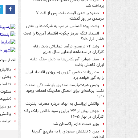
عارف: تمام بدهی کالابرگ به فروشگاه‌ها
پرداخت شد
صعودی شدن قیمت نفت پس از افت ۷
درصدی در روز گذشته
پشت پرده التماس ترامپ به شرکت‌های نفتی
انسداد تنگه هرمز چگونه اقتصاد آمریکا را تحت
فشار قرار داد؟
رشد ۶۴ درصدی درآمد عملیاتی بانک رفاه
کارگران در سه‌ماهه ابتدایی سال جاری
سفر هوایی آمریکایی‌ها به دلیل جنگ علیه
اخبار مرتب
ایران کاهش یافت
دلال‎بازی پتروشیمی‎ها تمامی ندارد
مدنی‌زاده: دشمن آرزوی زمین‌زدن اقتصاد ایران
بخش خصوصی در ۴ کش
را به گور خواهد برد
تقاضای 
رئیس هیئت‌رئیسه صندوق بازنشستگی صنعت
نفت: برنامه‌ای برای انحلال هلدینگ اهداف وجود
سکوت و
ندارد
کشورهای
واکنش ایرانسل به ابهام درباره مصرف اینترنت
دو دلی
جهش بیش از ۳۳ برابری سود خالص بانک رفاه
واکنش 
کارگران در بهار ۱۴۰۵
عرضه نف
وزیر صمت عازم پاکستان شد
یمن ۶ نفتکش سعودی را به مارپیچ آفریقا
انداخت