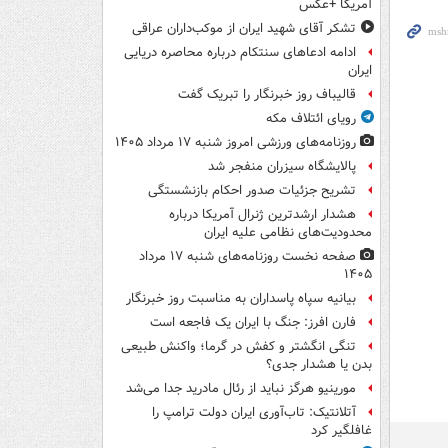
آمریکا +عکس
تشکر آقای شهید ایران از موکب‌داران عراقی
ادامه ادعاهای سنتکام درباره محاصره دریایی
ایران
قالیباف روز خبرنگار را تبریک گفت
رویای ائتلاف مکه
روزنامه‌های ورزشی امروز ‌شنبه ۱۷ مرداد ۱۴۰۵
پالایشگاه سیزران منفجر شد
تشریح جزئیات صدور احکام بازنشستگی
هشدار ارشدترین ژنرال آمریکا درباره
محدودیت‌های نظامی علیه ایران
صفحه نخست روزنامه‌های شنبه ۱۷ مرداد
۱۴۰۵
بیانیه سپاه پاسداران به مناسبت روز خبرنگار
فارن افرز: جنگ با ایران یک فاجعه است
تنگی انگشتر و کفش در گرما؛ واکنش طبیعی
بدن یا هشدار جدی؟
مورینیو هرگز نباید از رئال مادرید جدا می‌شد
آتلانتیک: تاب‌آوری ایران دولت ترامپ را
غافلگیر کرد