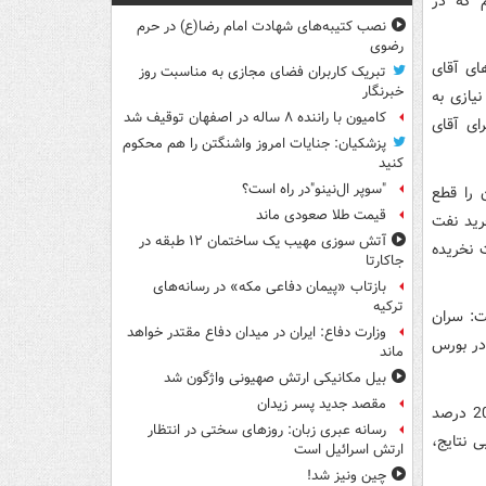
م که در
نصب کتیبه‌های شهادت امام رضا(ع) در حرم
رضوی
ای آقای
تبریک کاربران فضای مجازی به مناسبت روز
خبرنگار
یازی به
کامیون با راننده ۸ ساله در اصفهان توقیف شد
ای آقای
پزشکیان: جنایات امروز واشنگتن را هم محکوم
کنید
"سوپر ال‌نینو"در راه است؟
 را قطع
قیمت طلا صعودی ماند
رید نفت
آتش سوزی مهیب یک ساختمان ۱۲ طبقه در
ت نخریده
جاکارتا
بازتاب «پیمان دفاعی مکه» در رسانه‌های
ترکیه
ت: سران
وزارت دفاع: ایران در میدان دفاع مقتدر خواهد
در بورس
ماند
بیل مکانیکی ارتش صهیونی واژگون شد
مقصد جدید پسر زیدان
وی ادامه داد: به دلیل حساسیت‌های این موضوع اعلام شد که عرضه نفت در بورس 20 درصد
رسانه عبری زبان: روزهای سختی در انتظار
ی نتایج،
ارتش اسرائیل است
چین ونیز شد!