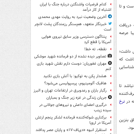
کدام فرضیات واشنگتن درباره جنگ با ایران
ست و تا
اشتباه از کار درآمد
آخرین وضعیت نبرد به روایت مهدی محمدی
خبرنگار متعهد، هم‌سنگر رزمندگان پشت لانچر
 دریافت
است
با عرصه
پنتاگون دسترسی وزیر سابق نیروی هوایی
آمریکا را قطع کرد
نقطه، ته خط!
عادل داشت؛
تصاویر دیده‌ نشده از دو فرمانده شهید موشکی
داشت که
مهران غفوریان: دوست دارم نقش شهید بازی
شناسایی
کنم
هشدار پکن به توکیو: با آتش بازی نکنید
هافبک آلومینیوم، پرسپولیسی می‌شود؟
باشد تا
رگبار باران و رعدوبرق در ارتفاعات تهران و البرز
ف‌کننده
جریان زندگی در غزه زیر جنگ و بمباران
ه در
نرخ
درگیری اعضای داعش و نیروهای جولانی در
سیده زینب
برکناری شوکه‌کننده فرمانده لشکر پنجم ارتش
ق بنزین
آمریکا در اروپا
ود.
استقرار انبوه «دی‌اف‑۱۷» و پایان عصر پدافند