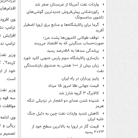
بزرگ‌تری
واردات نفت آمریکا از عربستان صفر شد
اقدام‌ها
رکوردشکنی پیش‌فروش جدیدترین گوشی‌های
تاشوی سامسونگ
وی افزود
گرما برای پالایشگاه‌ها و منابع برق اروپا اضطرار
ترامپ نش
آفرید
افزایش ت
توقف طولانی کامیون‌ها پشت مرز؛
ترامپ ند
صورت‌حساب سنگینی که به اقتصاد می‌رسد
پرشدگی سدها به ۵۸درصد رسید
وزیر نفت
بازسازی پالایشگاه سوم پارس جنوبی کلید خورد
کرده؟"، 
زیان بیش از ۱۰۰ همتی به صندوق‌ بازنشستگی
خود از ای
نفت
است.
پاییز پرباران در راه ایران
قیمت جهانی طلا امروز ۱۵ مرداد
وزیر نفت
کالابرگ ۳ گروه شارژ شد
سه قوه ب
شنیده شدن صدای دو انفجار در نزدیکی تنگه
موافقت ن
هرمز
کاهش شدید واردات نفت چین به دلیل جنگ
علیه ایران
قیمت گاز در اروپا به بالاترین سطح خود از
۲۰۲۳ رسید
تصمیم بع