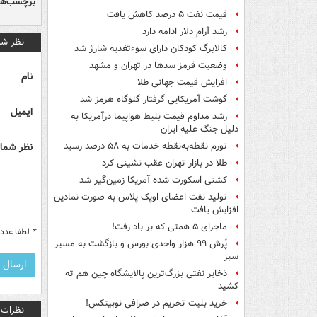
برچسب‌ها
قیمت نفت ۵ درصد کاهش یافت
رشد آرام دلار ادامه دارد
نظر شم
کالابرگ کودکان دارای سوءتغذیه شارژ شد
وضعیت قرمز سدها در تهران و مشهد
نام
افزایش قیمت جهانی طلا
گوشت آمریکایی گرفتار گلوگاه هرمز شد
ایمیل
رشد مداوم قیمت بلیط هواپیما درآمریکا به
دلیل جنگ علیه ایران
نظر شما 
تورم نقطه‌به‌نقطه خدمات به ۵۸ درصد رسید
طلا در بازار تهران عقب نشینی کرد
کشتی اسکورت شده آمریکا زمین‌گیر شد
تولید نفت اعضای اوپک پلاس به صورت نمادین
افزایش یافت
ماجرای ۵ همتی که بر باد رفت!
*
لطفا عدد م
پَرش ۹۹ هزار واحدی بورس و بازگشت به مسیر
سبز
ذخایر نفتی بزرگ‌ترین پالایشگاه چین هم ته
کشید
خرید بلیت تحریم در صرافی نوبیتکس!
نظرات