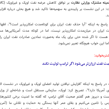
میته مشترک وزارتی نظارت
بر توافق کاهش عرضه نفت اوپک و غیراوپک (JMMC) در
: در این نشست بر پایبندی به سهمیه‌ها تاکید شد و هیچ بحثی درباره افزای
.
 پاسخ به اینکه "آیا حذف نفت ایران برای کوتاه‌مدت امکان‌پذیر است؟"، اظها
ایران در میان‌مدت امکان‌پذیر نیست، اما در کوتاه مدت آمریکایی‌ها مس
ست تا اگر شده حتی برای یک ماه به‌صورت نمادین صادرات نفت ایران را
اما این خواب هیچگاه تعبیر نمی‌شود.
تربخوانید:
مت
نفت
ارزان‌تر می‌شود اگر ترامپ توئیت نکند
 در پاسخ به اینکه "افزایش نیافتن تولید اعضای اوپک و غیراوپک در نشست الج
ای آمریکا دارد؟"، تصریح کرد: اوپک، سازمانی مستقل است و شاخه‌ای از وزار
یست و دیروز هم گفتم صحبت آقای ترامپ که گفته‌ ما امنیت برخی کشورها
س را تامین می‌کنیم و بقای عمر آنها بستگی به حمایت و تلاش ما (آمریکا