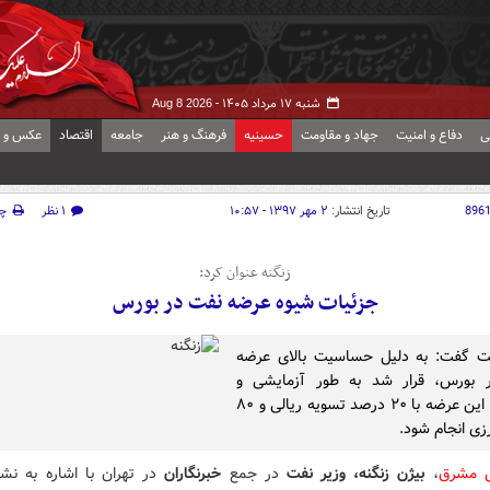
شنبه ۱۷ مرداد ۱۴۰۵ -
Aug 8 2026
ی
دفاع و امنیت
جهاد و مقاومت
حسینیه
فرهنگ و هنر
جامعه
اقتصاد
عکس و ف
896
تاریخ انتشار:
۲ مهر ۱۳۹۷ - ۱۰:۵۷
۱ نظر
چ
زنگنه عنوان کرد:
جزئیات شیوه عرضه نفت در بورس
فت گفت: به دلیل حساسیت بالای عرضه
 بورس، قرار شد به طور آزمایشی و
محدود، این عرضه با ۲۰ درصد تسویه ریالی و ۸۰
زی انجام شود.
ش مشرق
،
بیژن زنگنه، وزیر نفت
در جمع
خبرنگاران
در تهران با اشاره به ن