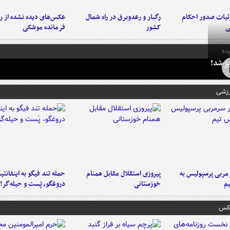
ئیات صدور احکام
رگبار و رعدوبرق در راه شمال
عکس‌های دیده نشده از ر
ی
کشور
فرمانده‌ موشکی
ده
ز شد!
رزشی
ربی پرسپولیس به
پیروزی استقلال مقابل همنام
حمله تند فیگو به اینفانتین
م
خوزستانی
دروغگو، پَست‌ و حیله‌گر!
عکس