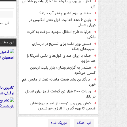
آغاز سبز بورس با رشد ۱۱۰ هزار واحدی شاخص
کل
سدهای مهم کشور چقدر آب دارند؟
پایان ۶ دهه فعالیت غول نفتی انگلیس در
کل محص
دریای شمال
جزئیات طرح انتقال سهمیه سوخت به کارت
بانکی
این مطالب
دستور وزیر نفت برای تسریع در بازسازی
آسیب‌های جنگ
جنگ با ایران صدای غول‌های نفتی آمریکا را
هم درآورد
هشدار به گران‌فروشان؛ بازار بلیت اربعین
کنترل می‌شود
بزرگترین رشد قیمت ماهانه نفت از مارس رقم
خورد
واردات ۲۰۰ هزار تن گوشت قرمز برای تعادل
توقیف شد
در بازار
کیش روی ریل توسعه از احیای پروژه‌های
قدیمی تا بهره گیری از انرژی خورشیدی
آپ آهنگ
موزیک شاه