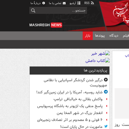
RSS
آرشیو
تماس با ما
دربارهٔ ما
MASHREGH
NEWS
یلم
دیدگاه
پیوندها
بازار
اپ
پربازدیدترین ها
درگیر شدن گردشگر اسپانیایی با نظامی
صهیونیست
شاید روسیه، آمریکا را در ایران زمین‌گیر کند!
واکنش بقائی به خیالبافی ترامپ
پاسخ منفی یک لژیونر به باشگاه پرسپولیس
انفجار بزرگ در شهر المخا یمن
۶ فوتی و ۵ مصدوم بر اثر تصادف زنجیره‌ای
شست روز
ماموریت در حال پایان است!