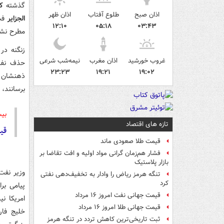
گذشته
ک
اذان صبح
طلوع آفتاب
اذان ظهر
الجزایر
فت
۱۲:۱۰
۰۵:۱۸
۰۳:۴۳
مطرح نشد
زنگنه در
غروب خورشید
اذان مغرب
نیمه‌شب شرعی
حذف نفت 
۲۳:۲۳
۱۹:۲۱
۱۹:۰۲
ذهنشان ه
برسانند، 
بیش
تازه های اقتصاد
قی
قیمت طلا صعودی ماند
فشار هم‌زمان گرانی مواد اولیه و افت تقاضا بر
بازار پلاستیک
وزیر نفت
تنگه هرمز ریاض را وادار به تخفیف‌دهی نفتی
کرد
پیامی بر
قیمت جهانی نفت امروز ۱۶ مرداد
امریکا ن
قیمت جهانی طلا امروز ۱۶ مرداد
خلیج فار
ثبت تاریخی‌ترین کاهش تردد در تنگه هرمز