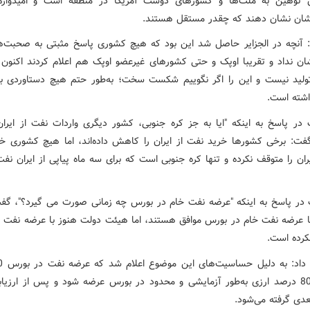
ن توهین به ملت‌ها و کشورهای دوست آمریکا در منطقه است و امیدوار
یشان نشان دهند که چقدر مستقل هستند.
: آنچه در الجزایر حاصل شد این بود که هیچ کشوری پاسخ مثبتی به صحبت‌ه
ان نداد و تقریبا اوپک و حتی کشورهای غیرعضو اوپک هم اعلام کردند اکنون ن
ولید نیست و این را اگر نگوییم شکست سخت؛ به‌طور حتم هیچ دستاوردی بر
اشته است.
 در پاسخ به اینکه "ایا به جز کره جنوبی، کشور دیگری واردات نفت از ایران
گفت: برخی کشورها خرید نفت از ایران را کاهش داده‌اند، اما هیچ کشوری خ
ران را متوقف نکرده و تنها کره جنوبی است که برای سه ماه پیاپی از ایران نف
 در پاسخ به اینکه "عرضه نفت خام در بورس چه زمانی صورت می گیرد؟"، گف
ا عرضه نفت خام در بورس موافق هستند، اما هیئت دولت هنوز با عرضه نفت 
کرده است.
ریالی و 80 درصد ارزی به‌طور آزمایشی و محدود در بورس عرضه شود و پس از ارزیاب
دی گرفته می‌شود.