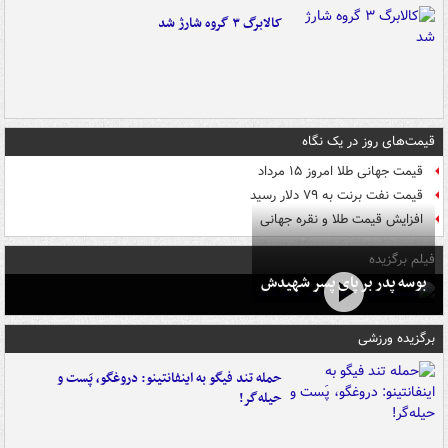
کالابرگ ۳ گروه شارژ شد
قیمت‌های روز در یک نگاه
قیمت جهانی طلا امروز ۱۵ مرداد
قیمت نفت برنت به ۷۹ دلار رسید
افزایش قیمت طلا و نقره جهانی
فیلم برگزیده
بوسه‌ پدر بر پای پسر شهیدش
برگزیده ورزشی
حمله تند فیگو به اینفانتینو: دروغگو، پَست‌ و
حیله‌گر!