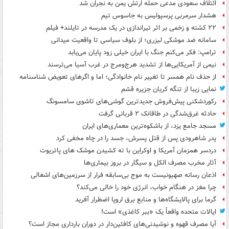
ائتلاف سعودی مدعی حمله ارتش یمن به نجران شد
هشدار سرمربی پرسپولیس به جاسوس تیم
۲۲ کشته و زخمی بر اثر تیراندازی در یک مدرسه در تایلند+ فیلم
سامانه ضد موشکی لیزری؛ از بلوف سیاسی تا واقعیت میدانی
ترامپ: فکر می‌کنم جنگ با ایران خیلی زود پایان می‌یابد
نیمی از آمریکایی‌ها از تشدید هرج‌ومرج در غرب آسیا می‌ترسند
از حذف نام همسر تا تغییر نام خانوادگی؛ اما و اگرهای تعویض شناسنامه
نمایی زیبا از تنگه کریان جزیره قشم
رکوردشکنی پیش‌فروش جدیدترین گوشی‌های تاشوی سامسونگ
حادثه غرق‌شدگی در طاقانک ۲ قربانی گرفت
مسجد جامع یزد، از باشکوه‌ترین معماری‌های ایران
پدر شاهرودی پس از قتل پسرش، جسد را در چاه مخفی کرد
دردسر همزمان آمریکا و اوکراین با ته کشیدن موشک های پاتریوت
آثار مخرب مصرف الکل و سیگار در بروز بیماری‌ها
اذعان رسانه صهیونیست به موج بی‌سابقه فرار از سرزمین‌های اشغالی
چرا مغز در هنگام خواب، انرژی خود را خالی می‌کند؟
گرما برای پالایشگاه‌ها و منابع برق اروپا اضطرار آفرید
ایالات متحده واقعاً یک «ببر کاغذی» است!
آیا مصرف قهوه و نوشیدنی‌های کافئین‌دار در دوران بارداری مجاز است؟