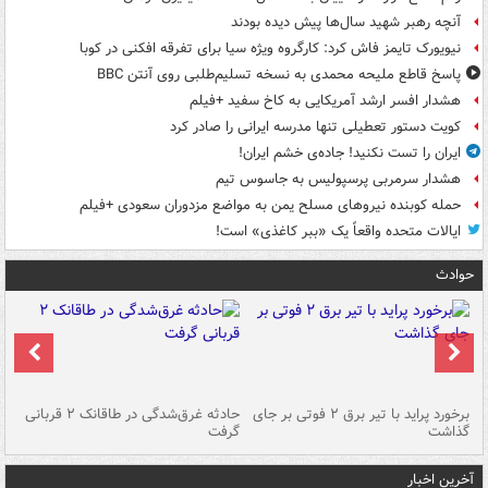
آنچه رهبر شهید سال‌ها پیش دیده بودند
نیویورک تایمز فاش کرد: کارگروه ویژه سیا برای تفرقه افکنی در کوبا
پاسخ قاطع ملیحه محمدی به نسخه تسلیم‌طلبی روی آنتن BBC
هشدار افسر ارشد آمریکایی به کاخ سفید +فیلم
کویت دستور تعطیلی تنها مدرسه ایرانی را صادر کرد
ایران را تست نکنید! جاده‌ی خشم ایران!
هشدار سرمربی پرسپولیس به جاسوس تیم
حمله کوبنده نیروهای مسلح یمن به مواضع مزدوران سعودی +فیلم
ایالات متحده واقعاً یک «ببر کاغذی» است!
حوادث
برخورد پراید با تیر برق ۲ فوتی بر جای
حادثه غرق‌شدگی در طاقانک ۲ قربانی
پد
گذاشت
گرفت
جس
آخرین اخبار