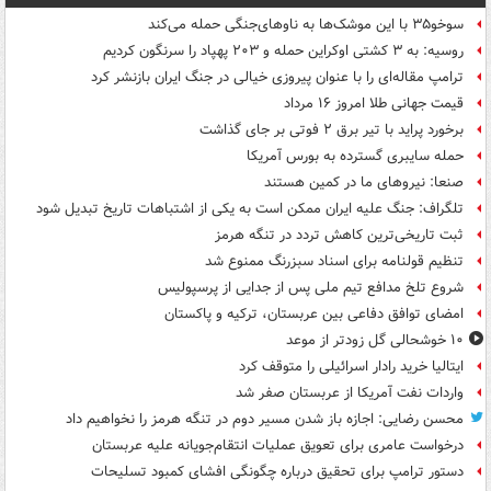
سوخو۳۵ با این موشک‌ها به ناوهای‌جنگی حمله می‌کند
روسیه: به ۳ کشتی اوکراین حمله و ۲۰۳ پهپاد را سرنگون کردیم
ترامپ مقاله‌ای را با عنوان پیروزی خیالی در جنگ ایران بازنشر کرد
قیمت جهانی طلا امروز ۱۶ مرداد
برخورد پراید با تیر برق ۲ فوتی بر جای گذاشت
حمله سایبری گسترده به بورس آمریکا
صنعا: نیروهای ما در کمین‌ هستند
تلگراف: جنگ علیه ایران ممکن است به یکی از اشتباهات تاریخ تبدیل شود
ثبت تاریخی‌ترین کاهش تردد در تنگه هرمز
تنظیم قولنامه برای اسناد سبزرنگ ممنوع شد
شروع تلخ مدافع تیم ملی پس از جدایی از پرسپولیس
امضای توافق دفاعی بین عربستان، ترکیه و پاکستان
۱۰ خوشحالی گل زودتر از موعد
ایتالیا خرید رادار اسرائیلی را متوقف کرد
واردات نفت آمریکا از عربستان صفر شد
محسن رضایی: اجازه باز شدن مسیر دوم در تنگه هرمز را نخواهیم داد
درخواست عامری برای تعویق عملیات انتقام‌جویانه علیه عربستان
دستور ترامپ برای تحقیق درباره چگونگی افشای کمبود تسلیحات