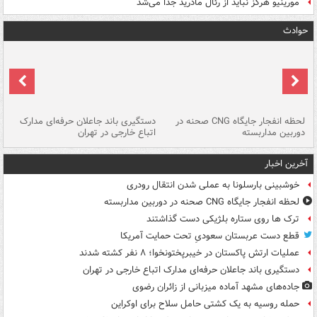
مورینیو هرگز نباید از رئال مادرید جدا می‌شد
حوادث
نی
لحظه انفجار جایگاه CNG صحنه در
دستگیری باند جاعلان حرفه‌ای مدارک
حم
دوربین مداربسته
اتباع خارجی در تهران
خو
آخرین اخبار
خوشبینی بارسلونا به عملی شدن انتقال رودری
لحظه انفجار جایگاه CNG صحنه در دوربین مداربسته
ترک ها روی ستاره بلژیکی دست گذاشتند
قطع دست عربستان سعودیِ تحت حمایت آمریکا
عملیات ارتش پاکستان در خیبرپختونخوا؛ ۸ نفر کشته شدند
دستگیری باند جاعلان حرفه‌ای مدارک اتباع خارجی در تهران
جاده‌های مشهد آماده میزبانی از زائران رضوی
حمله روسیه به یک کشتی حامل سلاح برای اوکراین