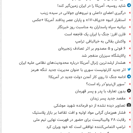
شاید روسیه، آمریکا را در ایران زمین‌گیر کند!
درگیری اعضای داعش و نیروهای جولانی در سیده زینب
استقرار انبوه «دی‌اف‑۱۷» و پایان عصر پدافند آمریکا +عکس
بیانیه سپاه پاسداران به مناسبت روز خبرنگار
فارن افرز: جنگ با ایران یک فاجعه است
واکنش بقائی به خیالبافی ترامپ
۶ فوتی و ۵ مصدوم بر اثر تصادف زنجیره‌ای
پالایشگاه سیزران منفجر شد
هشدار ارشدترین ژنرال آمریکا درباره محدودیت‌های نظامی علیه ایران
اثر جدید کارتونیست سوری با عنوان مدیریت جدید تنگه هرمز
ادامه جنگ تا روی کار آمدن دولت جدید در آمریکا!
"سوپر ال‌نینو"در راه است؟
بدون تعارف با پدر و پسر قهرمان
مقصد جدید پسر زیدان
تصاویر دیده‌ نشده از دو فرمانده شهید موشکی
فشار هم‌زمان گرانی مواد اولیه و افت تقاضا بر بازار پلاستیک
رقابت ۲۸ والیبالیست برای حضور در فهرست نهایی تیم ملی
ترامپ التماس‌کننده توافقی است که خود ویران کرد