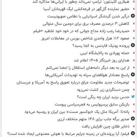
هیلاری کلینتون: ترامپ نمی‌داند چطور با ایرانی‌ها مذاکره کند
حضور نماینده گل‌گهر در قرعه‌کشی لیگ قهرمانان آسیا
درگیر شدن گردشگر اسپانیایی با نظامی صهیونیست
کاهش ۳ درصدی مصرف برق برای دومین سال متوالی
حمیدرضا رجب زاده مداح جوانی که در خود خود غلطید +فیلم
صعود ۱۱۲ هزار واحدی شاخص بورس در معاملات امروز
پرونده یونیک فایننس به کجا رسید؟
حمله پهپادی به پالایشگاه لیبی
هدایای روز خبرنگار ۱۴۰۵ اعلام شد
از این به بعد دیگر نامه‌های استقلال را امضا نمی‌کنم
پاسخ معنادار هوافضای سپاه به تهدیدات آمریکایی‌ها
توضیحات جدید مقاومت عراق درباره تعویق پاسخ به آمریکا و عربستان
چمن دستگردی زیر کشت نمی‌رود
حدس بزنید ایران چه رنگی است؟
بازیکن سابق پرسپولیس به فجرسپاسی پیوست
پانه‌تا: آمریکا مثل یک «بوکسور مست» بین ایران و روسیه می‌دود
صدور برگه جلب برای ۱۴۸ متهم متخلف ارزی
ذخایر طلای چین افزایش یافت
فیلم/ آیا پرونده‌ای در زمینه جرایم مرتبط با هوش مصنوعی ایجاد شده است؟