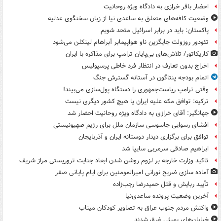
احضار باقر خرازی به دادگاه ویژه روحانیت
وضعیت کافه‌های متعلق به ساعدی نیا از زبان سخنگوی عدلیه
پاکستان: باید در برابر اسرائیل متحد شویم
تئودور روزولت جایگزین ناو هواپیمابر آبراهام لینکلن می‌شود
کاریکاتور/ تلاش‌های بی‌پایان ترامپ برای مذاکره با ایران
اخراج بدون تعارف در انتظار فرد خاطی پرسپولیس
اتمام بودجه پنتاگون در آستانه گسترش جنگ
وقتی ترامپ ریاست‌جمهوری را دستگاه پول‌سازی می‌بیند!
ترکیه: توافق مکه علیه ایران یا هیچ کشور دیگری نیست
جهانگیر: آقای خرازی به دادگاه ویژه روحانیت احضار شد
افشای رسوایی جاسوسی سازمان ملل برای رژیم صهیونیستی
توافق برای برگزاری دیدار دوستانه ایران و آذربایجان
ابراهیم صادقی سرمربی سایپا شد
تاکید وزارت خارجه بر لزوم روشن شدن ابعاد جنایت تروریستی مراز شریف
آماده سازی ضریح نورانی امیرالمومنین برای ایام پایانی صفر
تأیید ربایش و قتل حمیدرضا رجب‌زاده
آخرین وضعیت پرونده ساعدی‌نیا
واکنش مردم جنوب عراق به تصاویر کودکان میناب
خیابان‌های بمبئی غرق شدند