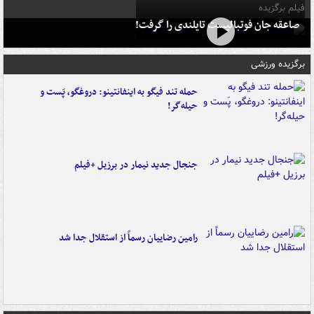
فیلم برگزیده
صاعقه جان فوتبالیست تایلندی را گرفت!
برگزیده ورزشی
حمله تند فیگو به اینفانتینو: دروغگو، پَست‌ و
حیله‌گر!
جنجال جدید نیمار در برزیل +فیلم
رامین رضاییان رسماً از استقلال جدا شد