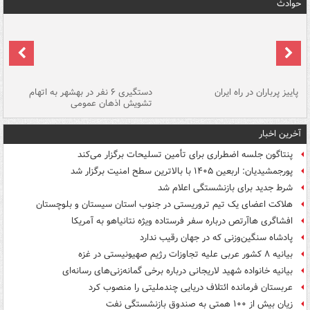
حوادث
ن
پاییز پرباران در راه ایران
دستگیری ۶ نفر در بهشهر به اتهام
تشویش اذهان عمومی
اس
آخرین اخبار
پنتاگون جلسه اضطراری برای تأمین تسلیحات برگزار می‌کند
پورجمشیدیان: اربعین ۱۴۰۵ با بالاترین سطح امنیت برگزار شد
شرط جدید برای بازنشستگی اعلام شد
هلاکت اعضای یک تیم تروریستی در جنوب استان سیستان و بلوچستان
افشاگری هاآرتص درباره سفر فرستاده ویژه نتانیاهو به آمریکا
پادشاه سنگین‌وزنی که در جهان رقیب ندارد
بیانیه ۸ کشور عربی علیه تجاوزات رژیم صهیونیستی در غزه
بیانیه خانواده شهید لاریجانی درباره برخی گمانه‌زنی‌های رسانه‌ای
عربستان فرمانده ائتلاف دریایی چندملیتی را منصوب کرد
زیان بیش از ۱۰۰ همتی به صندوق‌ بازنشستگی نفت