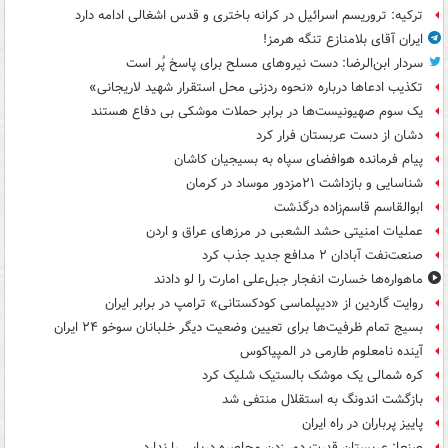
ترکیه: تروریسم اسرائیل در کرانه باختری و قدس اشغالی ادامه دارد
ایران آقای بلامنازع تنگه هرمز!
سردار ابن‌الرضا: دست نیروهای مسلح برای پاسخ پُر است
تکذیب ادعاها درباره «نحوه ردزنی محل استقرار شهید لاریجانی»
یک‌ سوم صهیونیست‌ها در برابر حملات موشکی بی دفاع هستند
دشان از دست عربستان فرار کرد
پیام فرمانده هوافضای سپاه به بسیجیان کاشان
شناسایی و بازداشت ۲۱مزدور موساد در کرمان
ابوالقاسم قاسم‌زاده درگذشت
عملیات امنیتی حشد الشعبی در مرزهای عراق و اردن
صنعت‌نفت آبادان ۲ مدافع جدید جذب کرد
ماهواره‌ها خسارت انفجار جبل‌علی امارت را لو دادند
روایت گاردین از «دیپلماسی کودکستانی» ترامپ در برابر ایران
بسیج تمام ظرفیت‌ها برای تعیین وضعیت دیگر خلبانان سوخو ۲۴ ایران
آینده نامعلوم طارمی در المپیاکوس
کره شمالی یک موشک بالستیک شلیک کرد
بازگشت اندونگ به استقلال منتفی شد
پاییز پرباران در راه ایران
صنعا: عربستان قدرت دور زدن محاصره دریایی را ندارد