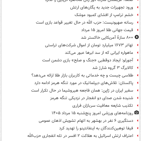
ورود تجهیزات جدید به یگان‌های ارتش
خشم ترامپ از افشای کمبود موشک
رسانه صهیونیست: حزب الله در حال تغییر قواعد بازی است
قیمت جهانی طلا امروز ۱۵ مرداد
۸۰۰ سازۀ آمریکایی خاکستر شد
تهاتر ۱۶۷۳ میلیارد تومان از اموال شرکت‌های تراستی
ماهواره ایرانی که از سد ابرها عبور می‌کند
آجورلو: ایجاد دوقطبی «جنگ و صلح‌» بازی دشمن است
کالابرگ ۳ گروه شارژ شد
طلاسی چیست و چه خدماتی به کاربران بازار طلا ارائه می‌دهد؟
پاکستان: تلاش‌های دیپلماتیک در مورد تنگه هرمز ادامه دارد
سفیر ایران در ژاپن: همان فاجعه هیروشیما در حال تکرار است
شنیده شدن صدای دو انفجار در نزدیکی تنگه هرمز
تکذیب شایعه معافیت سربازان فراری
روزنامه‌های ورزشی امروز پنج‌شنبه ۱۵ مرداد ۱۴۰۵
دستگیری ۶ نفر در بهشهر به اتهام تشویش اذهان عمومی
فیفا توهین‌کنندگان به اینفانتینو را تهدید کرد
اعتراف ارتش اسرائیل به هلاکت ۲ افسر در تله انفجاری حزب‌الله