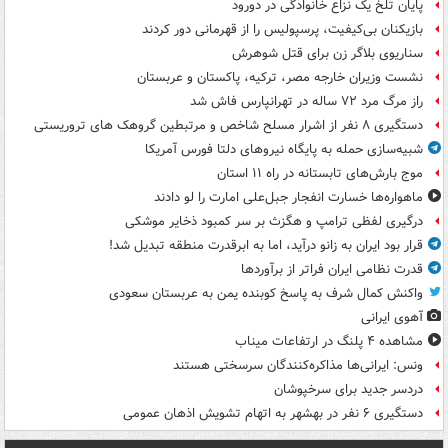
پایان تلخ یک نزاع خانوادگی در دورود
بازیکنان بی‌کیفیت، پرسپولیس را از قهرمانی دور کردند
سناریوی بلاگر زن برای قتل شوهرش
نشست وزیران خارجه مصر، ترکیه، پاکستان و عربستان
راز مرگ مرد ۷۲ ساله در تهرانپارس فاش شد
دستگیری ۸ نفر از اشرار مسلح شاخص و مرتبطین گروهک های تروریستی
شبیه‌سازی حمله به پایگاه نیروهای دلتا فورس آمریکا
موج بارش‌های تابستانه در راه ۱۱ استان
ماهواره‌ها خسارت انفجار جبل‌علی امارت را لو دادند
درگیری لفظی ترامپ و هگزث بر سر کمبود ذخایر موشکی
قرار بود ایران به زانو درآید، اما به ابرقدرت منطقه تبدیل شد!
قدرت نظامی ایران فراتر از برآوردها
واکنش کمال شرف به پاسخ کوبنده یمن به عربستان سعودی
آهوی ایرانی
مشاهده ۴ پلنگ در ارتفاعات میناب
ونس: ایرانی‌ها مذاکره‌کنندگان سرسختی هستند
دردسر جدید برای سرخپوشان
دستگیری ۶ نفر در بهشهر به اتهام تشویش اذهان عمومی