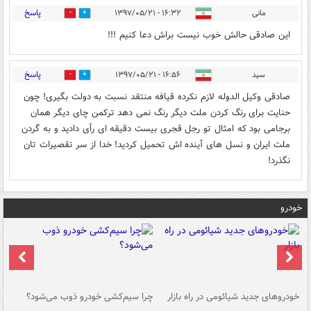
پاسخ
مانی
۱۶:۳۲ - ۱۳۹۷/۰۵/۲۱
5
41
این صادقی حالش خوب نیست براش دعا کنیم !!!
پاسخ
سید
۱۶:۵۶ - ۱۳۹۷/۰۵/۲۱
5
48
صادقی وکیل الدوله لازم نکرده قیافه منتقد نسبت به دولت بگیری! چون
حنایت برای رنگ کردن ملت دیگر رنگ نمی دهد ترکمن چای دیگر همان
برجامی بود که امثال تو رجل قجری بیست دقیقه ای رأی دادید و به گردن
ملت ایران و نسل های آینده اش تحمیل کردید! خدا از سر تقصیرات تان
نگذرد!
خودرو
خودروهای جدید شیائومی در راه بازار
چرا سیم‌کشی خودرو ذوب می‌شود؟
شو