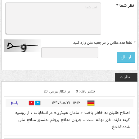
نظر شما *
*
لطفا عدد مقابل را در جعبه متن وارد کنید
نظرات
انتشار یافته: 3
در انتظار بررسی: 20
پاسخ
۱۶:۱۲ - ۱۳۹۷/۰۵/۲۱
5
42
اصلاح طلبان به خاطر باخت « مامان هیلاری» در انتخابات ، از روسیه
کینه دارند. خزر بهانه است... جریان مدافع برجام ،دلسوز منافع ملی
شده!!خخخ