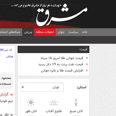
خانه
سیاست
جهان
تحولات منطقه
ورزش
شبکه‌های اجتماع
قیمت
کد خبر
284
ورزش
قیمت جهانی طلا امروز ۱۵ مرداد
قیمت نفت برنت به ۷۹ دلار رسید
افزایش قیمت طلا و نقره جهانی
محمود 
مسجدسلی
استان:
به گزار
تیم فوتبا
اذان صبح
طلوع آفتاب
اذان ظهر
به نظر م