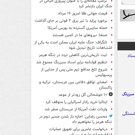
ترامپ مقاله‌ای را با عنوان پیروزی خیالی در
جنگ ایران بازنشر کرد
قیمت جهانی طلا امروز ۱۶ مرداد
برخورد پراید با تیر برق ۲ فوتی بر جای گذاشت
حمله سایبری گسترده به بورس آمریکا
صنعا: نیروهای ما در کمین‌ هستند
تلگراف: جنگ علیه ایران ممکن است به یکی از
اشتباهات تاریخ تبدیل شود
ثبت تاریخی‌ترین کاهش تردد در تنگه هرمز
تنظیم قولنامه برای اسناد سبزرنگ ممنوع شد
شروع تلخ مدافع تیم ملی پس از جدایی از
پرسپولیس
امضای توافق دفاعی بین عربستان، ترکیه و
پاکستان
 سبزرنگ
۱۰ خوشحالی گل زودتر از موعد
ایتالیا خرید رادار اسرائیلی را متوقف کرد
واردات نفت آمریکا از عربستان صفر شد
محسن رضایی: اجازه باز شدن مسیر دوم در
تنگه هرمز را نخواهیم داد
درخواست عامری برای تعویق عملیات
انتقام‌جویانه علیه عربستان