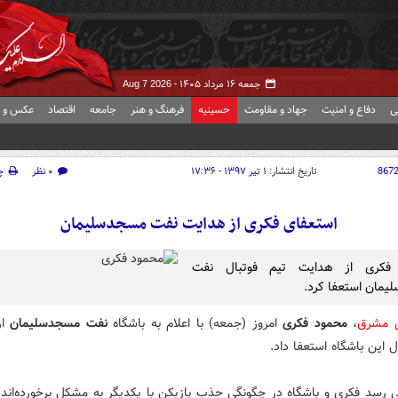
جمعه ۱۶ مرداد ۱۴۰۵ -
Aug 7 2026
ی
دفاع و امنیت
جهاد و مقاومت
حسینیه
فرهنگ و هنر
جامعه
اقتصاد
عکس و ف
867
تاریخ انتشار:
۱ تیر ۱۳۹۷ - ۱۷:۳۶
۰ نظر
چ
استعفای فکری از هدایت نفت مسجدسلیمان
فکری از هدایت تیم فوتبال نفت
مان استعفا کرد.
ش مشرق
،
محمود فکری
امروز (جمعه) با اعلام به باشگاه
نفت مسجدسلیمان
از
ل این باشگاه استعفا داد.
ی رسد فکری و باشگاه در چگونگی جذب بازیکن با یکدیگر به مشکل برخورده‌اند