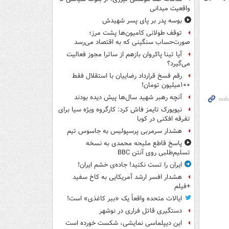
واقعیت میدانی
بوسه‌ پدر بر پای پسر شهیدش
توقف طولانی کامیون‌ها پشت مرز؛
صورت‌حساب سنگینی که به اقتصاد می‌رسد
آیا تینا پاکروان بازهم از ساترا مجوز فعالیت
می‌گیرد؟
رقم فسخ قرارداد رضاییان با استقلال فقط
۱۰۰میلیون تومان!
آنچه رهبر شهید سال‌ها پیش دیده بودند
نیویورک تایمز فاش کرد: کارگروه ویژه سیا برای
تفرقه افکنی در کوبا
هشدار سرمربی پرسپولیس به جاسوس تیم
پاسخ قاطع ملیحه محمدی به نسخه
تسلیم‌طلبی روی آنتن BBC
ایران را تست نکنید! جاده‌ی خشم ایران!
هشدار افسر ارشد آمریکایی به کاخ سفید
+فیلم
ایالات متحده واقعاً یک «ببر کاغذی» است!
دستگیری قاتل فراری در نوشهر
این دیپلماسی نمایشی، شکست خورده است