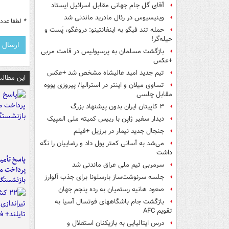
آقای گل جام جهانی مقابل اسرائیل ایستاد
وینیسیوس در رئال مادرید ماندنی شد
*
لطفا عدد م
حمله تند فیگو به اینفانتینو: دروغگو، پَست‌ و
حیله‌گر!
بازگشت مسلمان به پرسپولیس در قامت مربی
+عکس
تیم جدید امید عالیشاه مشخص شد +عکس
این مطالب
تساوی میلان و اینتر در استرالیا/ پیروزی یووه
مقابل چلسی
۳ کاپیتان ایران بدون پیشنهاد بزرگ
دیدار سفیر ژاپن با رییس کمیته ملی المپیک
جنجال جدید نیمار در برزیل +فیلم
می‌شد به آسانی کمتر پول داد و رضاییان را نگه
داشت
پاسخ تأمین
سرمربی تیم ملی عراق ماندنی شد
پرداخت ما
جلسه سرنوشت‌ساز بارسلونا برای جذب آلوارز
بازنشستگا
صعود هانیه رستمیان به رده پنجم جهان
بازگشت جام باشگاههای فوتسال آسیا به
تقویم AFC
درس ایتالیایی‌ به بازیکنان استقلال و