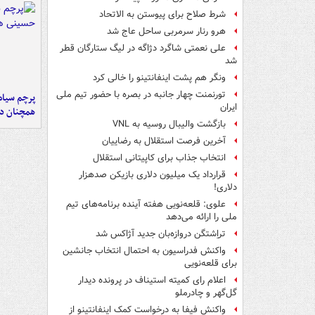
شرط صلاح برای پیوستن به الاتحاد
هرو رنار سرمربی ساحل عاج شد
علی نعمتی شاگرد دژاگه در لیگ ستارگان قطر
شد
ونگر هم پشت اینفانتینو را خالی کرد
تورنمنت چهار جانبه در بصره با حضور تیم ملی
پرچم سیاه
ایران
همچنان در
بازگشت والیبال روسیه به VNL
آخرین فرصت استقلال به رضاییان
انتخاب جذاب برای کاپیتانی استقلال
قرارداد یک میلیون دلاری بازیکن صدهزار
دلاری!
علوی: قلعه‌نویی هفته آینده برنامه‌های تیم
ملی را ارائه می‌دهد
تراِشتگن دروازه‌بان جدید آژاکس شد
واکنش فدراسیون به احتمال انتخاب جانشین
برای قلعه‌نویی
اعلام رای کمیته استیناف در پرونده دیدار
گل‌گهر و چادرملو
واکنش فیفا به درخواست کمک اینفانتینو از