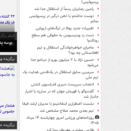
پرسپولیس!
رامین رضاییان رسماً از استقلال جدا شد
۲۲ کشته 
دوست نداشتم با ذهن درگیر در پرسپولیس
بمانم
در یک مدر
تغییرات جدید یوفا در لیگ‌های اروپایی
دست رد وینیسیوس به حقوقی هم سطح
فیلم برگزی
رونالدو!
بوسه‌ پ
ماجرای خواهرخواندگی استقلال و تیم
افغانستانی چه بود؟
برگزیده و
حسین نژاد با ۲ میلیون یورو از دینامو جدا
می‌شود
سرمربی سابق استقلال در یک‌قدمی هدایت یک
تیم ملی
انتصاب سرپرست دبیری فدراسیون کشتی
گفت‌وگو با قهرمان جهان که در مبارزه با اشرار
جانباز شد
نشست اضطراری اینفانتینو با مدیران ارشد فیفا
هشدار سرم
تیم بعدی محمد صلاح مشخص شد
جاسوس تی
روزنامه‌های ورزشی امروز چهارشنبه ۱۴ مرداد
۱۴۰۵
برگزیده 
طارمی مشتری معروف پیدا کرد