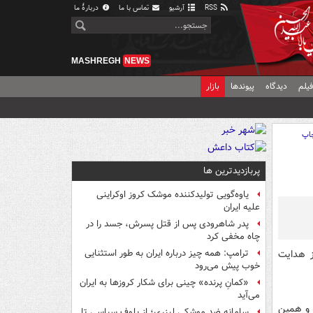
RSS
آرشیو
تماس با ما
دربارهٔ ما
MASHREGH
NEWS
یلم
دیدگاه
پیوندها
بازار
اپ
پربازدیدترین ها
یاوه‌گویی تولیدکننده موشک کروز اوکراینی
علیه ایران
پدر شاهرودی پس از قتل پسرش، جسد را در
چاه مخفی کرد
 هدایت
ترامپ: همه چیز درباره ایران به طور استثنایی
خوب پیش می‌رود
«کمانِ پرنده» چینی برای شکار کروزها به ایران
می‌آید
 و همین
سامانه ضد موشکی لیزری؛ از بلوف سیاسی تا