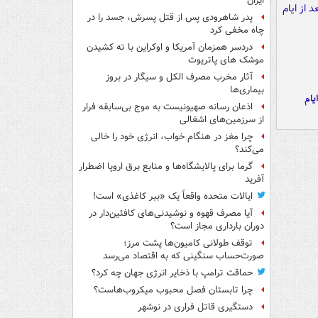
ایران
پدر شاهرودی پس از قتل پسرش، جسد را در
چاه مخفی کرد
دردسر همزمان آمریکا و اوکراین با ته کشیدن
موشک های پاتریوت
آثار مخرب مصرف الکل و سیگار در بروز
بیماری‌ها
یام
اذعان رسانه صهیونیست به موج بی‌سابقه فرار
از سرزمین‌های اشغالی
چرا مغز در هنگام خواب، انرژی خود را خالی
می‌کند؟
گرما برای پالایشگاه‌ها و منابع برق اروپا اضطرار
آفرید
ایالات متحده واقعاً یک «ببر کاغذی» است!
آیا مصرف قهوه و نوشیدنی‌های کافئین‌دار در
دوران بارداری مجاز است؟
توقف طولانی کامیون‌ها پشت مرز؛
صورت‌حساب سنگینی که به اقتصاد می‌رسد
حماقت ترامپ با ذخایر انرژی جهان چه کرد؟
چرا تابستان فصل محبوب میکروب‌هاست؟
دستگیری قاتل فراری در نوشهر