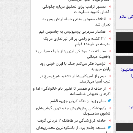
دستور ترامپ برای تحقیق درباره چگونگی
افشای کمبود تسلیحات
ی اعلام
ائتلاف سعودی مدعی حمله ارتش یمن به
نجران شد
هشدار سرمربی پرسپولیس به جاسوس تیم
۲۲ کشته و زخمی بر اثر تیراندازی در یک
مدرسه در تایلند+ فیلم
سامانه ضد موشکی لیزری؛ از بلوف سیاسی تا
واقعیت میدانی
ترامپ: فکر می‌کنم جنگ با ایران خیلی زود
پایان می‌یابد
نیمی از آمریکایی‌ها از تشدید هرج‌ومرج در
غرب آسیا می‌ترسند
از حذف نام همسر تا تغییر نام خانوادگی؛ اما و
اگرهای تعویض شناسنامه
نمایی زیبا از تنگه کریان جزیره قشم
و:
رکوردشکنی پیش‌فروش جدیدترین گوشی‌های
تاشوی سامسونگ
حادثه غرق‌شدگی در طاقانک ۲ قربانی گرفت
مسجد جامع یزد، از باشکوه‌ترین معماری‌های