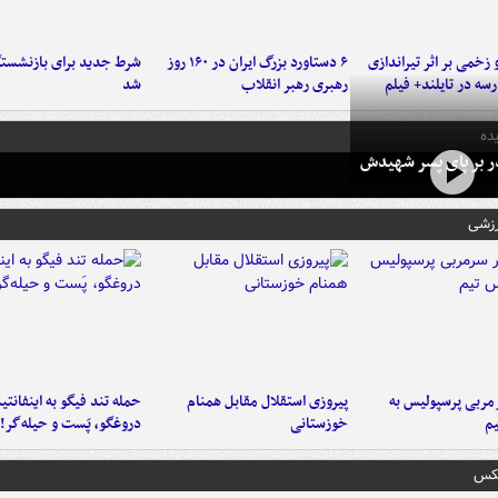
و زخمی بر اثر تیراندازی
۶ دستاورد بزرگ ایران در ۱۶۰ روز
شرط جدید برای بازنشستگ
سه در تایلند+ فیلم
رهبری رهبر انقلاب
شد
ده
در بر پای پسر شهیدش
رزشی
ربی پرسپولیس به
پیروزی استقلال مقابل همنام
حمله تند فیگو به اینفانتین
م
خوزستانی
دروغگو، پَست‌ و حیله‌گر!
عکس