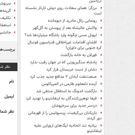
آرژانتین
سرنوشت
برزگر: همای سعادت روی دوش تارتار نشسته
گزینه‌
است
تکلیف 
رونمایی رئال مادرید از دیومانده
استعفا
واکنش عالیشاه بعد از پیوستن به گل‌گهر
جانشین
لیونل مسی چگونه وارد باشگاه میلیاردها شد؟
افشای اقدامات غیراخلاقی فدراسیون فوتبال
کره جنوبی برای داوران!
برچسب‌ها
فورلان به خانه بازگشت
پادشاه سنگین‌وزنی که در جهان رقیب ندارد
نظر شم
دشان از دست عربستان فرار کرد
صنعت‌نفت آبادان ۲ مدافع جدید جذب کرد
نام
آینده نامعلوم طارمی در المپیاکوس
بازگشت اندونگ به استقلال منتفی شد
ایمیل
فیفا توهین‌کنندگان به اینفانتینو را تهدید کرد
دردسر جدید برای سرخپوشان
نظر شما 
بازیکنان بی‌کیفیت، پرسپولیس را از قهرمانی
دور کردند
بیانیه تند اتحادیه لیگ‌های اروپایی علیه
اینفانتینو