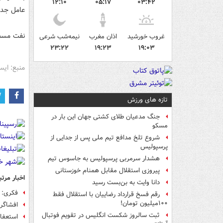
۱۲:۱۰
۰۵:۱۷
۰۳:۴۲
عامل جدا
نفت مسجد
غروب خورشید
اذان مغرب
نیمه‌شب شرعی
۲۳:۲۲
۱۹:۲۳
۱۹:۰۳
منبع: ایس
تازه های ورزش
جنگ مدعیان طلای کشتی جهان این بار در
مسکو
شروع تلخ مدافع تیم ملی پس از جدایی از
پرسپولیس
هشدار سرمربی پرسپولیس به جاسوس تیم
پیروزی استقلال مقابل همنام خوزستانی
اخبار مرتب
دانا وایت به بن‌بست رسید
فکری: 
رقم فسخ قرارداد رضاییان با استقلال فقط
۱۰۰میلیون تومان!
افشاگر
ثبت سالروز شکست انگلیس در تقویم فوتبال
استعفای