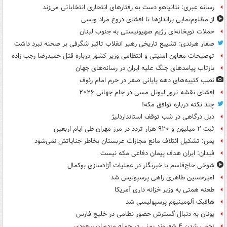
رسانه عبری: نتانیاهو دست به رفتارهای انتحاری انتخاباتی می‌زند
از مظلوم‌نمایی براندازها تا افشای دروغ مراد ویسی
حملات توپخانه‌ای رژیم صهیونیستی به جنوب لبنان
صفار هرندی: تشییع تاریخی رهبر انقلاب تاثیر شگرفی بر صحنه نبرد داشت
توضیحات معاون امنیتی و انتظامی وزیر کشور درباره قتل حمیدرضا رجب زاده
بازتاب پیامدهای جنگ علیه ایران در رسانه‌های جهان
نصب کتیبه‌های دهه پایانی صفر در حرم امام رئوف
افشای نقشه ترور لیونل مسی در جام جهانی ۲۰۲۶
چند نکته درباره توافق مکه!
دبل درگاهی در شب توقف استانداردلیژ
ثبت ۲ میلیون و ۹۲۰ هزار تردد در مرز مهران طی ایام اربعین
یمن: تشکیل ائتلاف مانع مجازات عربستان بخاطر جنایاتش نمی‌شود
فیدان: ایران هدف پیمان دفاعی مکه نیست
شوخی حاج‌قاسم با خبرنگار در عملیات آزادسازی بوکمال
امیرحسین طاهری راهی پرسپولیس شد
طعنه همتی به وزیر خزانه داری آمریکا
هافبک آلومینیوم پرسپولیسی شد
یونان به دنبال گسترش حضور نظامی در خلیج فارس
زخمی شدن ۴ شهروند یمنی در حمله مزدوران سعودی