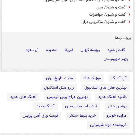
گفت و شنود/ دنیا شده از مشکل پر؛ این هم روش!
گفت و شنود/ مین
گفت و شنود/ جواهرات
گفت و شنود/ ماکارونی دراز!
برچسب‌ها
گفت و شنود
روزنامه کیهان
آمریکا
الحدیده
آل سعود
رژیم صهیونیستی
آپ آهنگ
موزیک شاه
سایت تاریخ ایران
بهترین هتل های استانبول
رزرو هتل استانبول
دانلود آهنگ جدید
بهترین جراح بینی ترمیمی
آهنگ های جدید
پرشین هتل
ثبت نام بیمه اربعین
آهنگ جدید
مزایده خودرو
خرید بلیط استخر
قیمت ورق آهن پرایس
فروشنده مواد شیمیایی