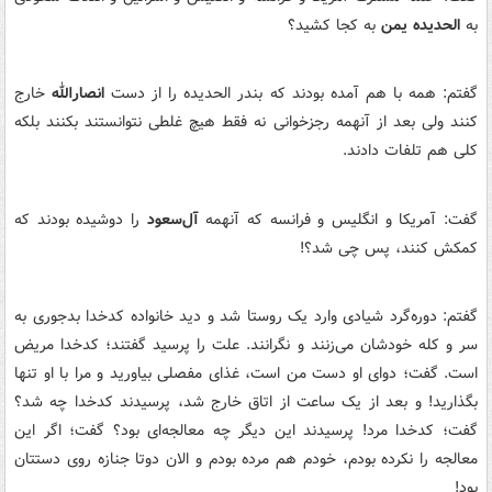
به
الحدیده یمن
به کجا کشید؟
گفتم: همه با هم آمده بودند که بندر الحدیده را از دست
انصارالله
خارج
کنند ولی بعد از آنهمه رجزخوانی نه فقط هیچ غلطی نتوانستند بکنند بلکه
کلی هم تلفات دادند.
گفت: آمریکا و انگلیس و فرانسه که آنهمه
آل‌سعود
را دوشیده بودند که
کمکش کنند، پس چی شد؟!
گفتم: دوره‌گرد شیادی وارد یک روستا شد و دید خانواده کدخدا بدجوری به
سر و کله خودشان می‌زنند و نگرانند. علت را پرسید گفتند؛ کدخدا مریض
است. گفت؛ دوای او دست من است، غذای مفصلی بیاورید و مرا با او تنها
بگذارید! و بعد از یک‌ ساعت از اتاق خارج شد، پرسیدند کدخدا چه شد؟
گفت؛ کدخدا مرد! پرسیدند این دیگر چه معالجه‌ای بود؟ گفت؛ اگر این
معالجه را نکرده بودم، خودم هم مرده بودم و الان دوتا جنازه روی دستتان
بود!