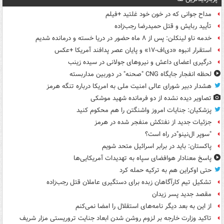
مداح جوانی که در خون خود غلتید +فیلم
تأیید ربایش و قتل حمیدرضا رجب‌زاده
خدمه ناو لینکلن: پس از ۸ ماه حضور در دریا خسته و درمانده‌ شدیم
استقرار انبوه «دی‌اف‑۱۷» و پایان عصر پدافند آمریکا +عکس
درگیری اعضای داعش و نیروهای جولانی در سیده زینب
لحظه انفجار جایگاه CNG "صحنه" در دوربین مداربسته
هشدار دبیر شورای عالی امنیت ملی به امریکا درباره تنگه هرمز
تصاویر دیده‌ نشده از دو فرمانده شهید موشکی
پزشکیان: جنایات امروز واشنگتن را هم محکوم کنید
جزئیات جدید از نفتکش منفجر شده در هرمز
"سوپر ال‌نینو"در راه است؟
پاکستان: باید در برابر اسرائیل متحد شویم
پاسخ معنادار هوافضای سپاه به تهدیدات آمریکایی‌ها
حتی اوکراین هم به ترکیه حمله کرد
تشکیل تیم کارآگاهان زبده برای دستگیری عاملان قتل رجب‌زاده
مقصد جدید پسر زیدان
از این به بعد دیگر نامه‌های استقلال را امضا نمی‌کنم
تاکید وزارت خارجه بر لزوم روشن شدن ابعاد جنایت تروریستی مزار شریف