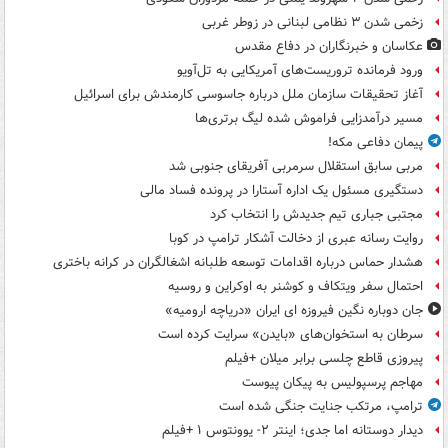
زخمی شدن ۳ نظامی لبنانی در زوطر غربی
عکاسان و خبرنگاران در دفاع مقدس
ورود فرمانده تروریست‌های آمریکایی به تل‌آویو
آغاز تحقیقات سازمان ملل درباره جاسوسی کارمندش برای اسرائیل
مسیر درآمدزایی فراموش شده لیگ برتری‌ها
پیمان دفاعی مکه!
مربی سابق استقلال سرمربی آفریقای جنوبی شد
دستگیری مسئول یک اداره آستارا در پرونده فساد مالی
مجتبی جباری تیم جدیدش را انتخاب کرد
روایت رسانه عبری از دخالت آشکار ترامپ در کوبا
هشدار حماس درباره اقدامات توسعه طلبانه اشغالگران در کرانه باختری
احتمال سفر ویتکاف و کوشنر به اوکراین و روسیه
جان دوباره نگین فیروزه ای ایران «دریاچه ارومیه»
سرطان به استخوان‌های «بایدن» سرایت کرده است
پیروزی قاطع چلسی برابر میلان +فیلم
مهاجم پرسپولیس به پیکان پیوست
ترامپ، مرتکب جنایت جنگی شده است
دیدار دوستانه اما جدی؛ اینتر ۲- یوونتوس ۱ +فیلم