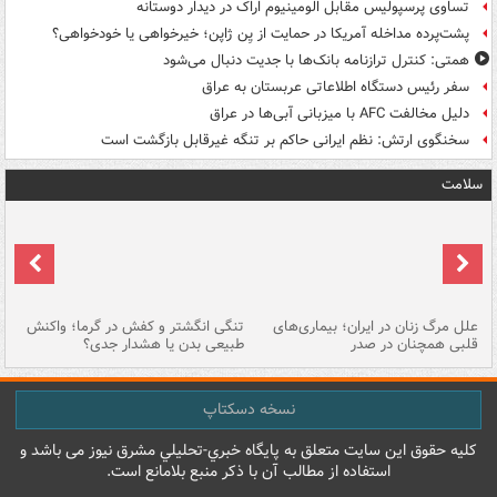
تساوی پرسپولیس مقابل الومینیوم اراک در دیدار دوستانه
پشت‌پرده مداخله آمریکا در حمایت از یِن ژاپن؛ خیرخواهی یا خودخواهی؟
همتی: کنترل ترازنامه بانک‌ها با جدیت دنبال می‌شود
سفر رئیس دستگاه اطلاعاتی عربستان به عراق
دلیل مخالفت AFC با میزبانی آبی‌ها در عراق
سخنگوی ارتش: نظم ایرانی حاکم بر تنگه غیرقابل بازگشت است
سلامت
علل مرگ زنان در ایران؛ بیماری‌های
تنگی انگشتر و کفش در گرما؛ واکنش
اس
قلبی همچنان در صدر
طبیعی بدن یا هشدار جدی؟
پو
نسخه دسکتاپ
کليه حقوق اين سايت متعلق به پایگاه خبري-تحليلي مشرق نيوز می باشد و
استفاده از مطالب آن با ذکر منبع بلامانع است.