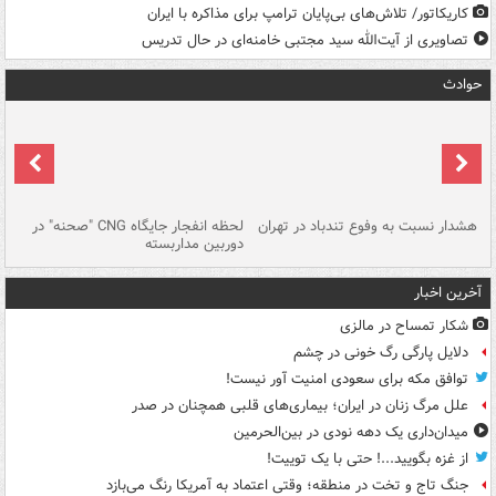
کاریکاتور/ تلاش‌های بی‌پایان ترامپ برای مذاکره با ایران
تصاویری از آیت‌الله سید مجتبی خامنه‌ای در حال تدریس
حوادث
ای
هشدار نسبت به وفوع تندباد در تهران
لحظه انفجار جایگاه CNG "صحنه" در
دس
دوربین مداربسته
ات
آخرین اخبار
شکار تمساح در مالزی
دلایل پارگی رگ خونی در چشم
توافق مکه برای سعودی امنیت آور نیست!
علل مرگ زنان در ایران؛ بیماری‌های قلبی همچنان در صدر
میدان‌داری یک دهه نودی در بین‌الحرمین
از غزه بگویید...! حتی با یک توییت!
جنگ تاج و تخت در منطقه؛ وقتی اعتماد به آمریکا رنگ می‌بازد