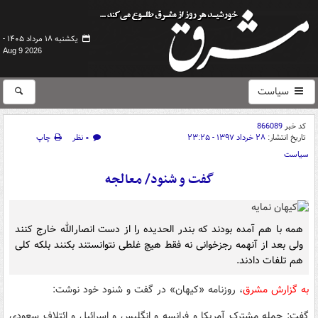
یکشنبه ۱۸ مرداد ۱۴۰۵ -
Aug 9 2026
سیاست
کد خبر
866089
تاریخ انتشار:
۲۸ خرداد ۱۳۹۷ - ۲۳:۲۵
۰ نظر
چاپ
سیاست
گفت و شنود/ معالجه
همه با هم آمده بودند که بندر الحدیده را از دست انصارالله خارج کنند
ولی بعد از آنهمه رجزخوانی نه فقط هیچ غلطی نتوانستند بکنند بلکه کلی
هم تلفات دادند.
به گزارش مشرق
، روزنامه «کیهان» در گفت و شنود خود نوشت:
گفت: حمله مشترک آمریکا و فرانسه و انگلیس و اسرائیل و ائتلاف سعودی