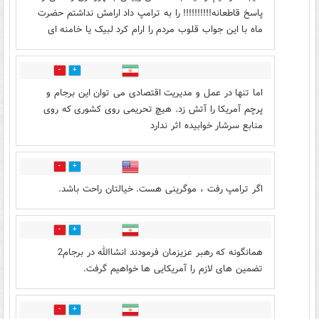
پاسخ قاطعانه!!!!!!!!!! را به ترامپ داد ارامش نداشتم حضرت
ماه با این جواب قلوب مردم را ارام کرد لبیک یا خامنه ای
192
144
اما تنها در عمل و مدیریت اقتصادی می توان این برجام و
پرچم آمریکا را آتش زد. هیچ تحریمی روی کشوری که روی
منابع سرشار خوابیده اثر ندارد
71
29
اگر ترامپ رفت ، موگرینی هست. خیالتان راحت باشد.
114
21
همانگونه که رهبر عزیزمان فرمودند انشاالله در برجام2
تضمین های لازم را آمریکایی ها خواهیم گرفت.
103
332