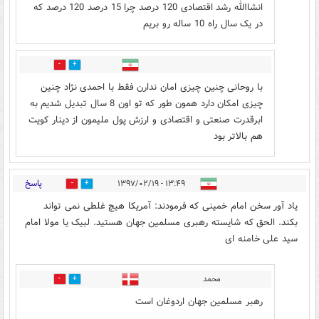
انشاالله رشد اقتصادی 120 درصد چرا 15 درصد 120 درصد که
در یک سال راه 10 ساله رو بریم
6
13
با روحانی چنین چیزی امان ندارن فقط با احمدی نژاد چنین
چیزی امکان دارد همون طور که تو اون 8 سال تبدیل شدیم به
ابرقدرت صنعتی و اقتصادی و ارزش پول ملیمون از دینار کویت
هم بالاتر بود
پاسخ
۱۳:۴۹ - ۱۳۹۷/۰۲/۱۹
72
325
یاد آور سخن امام خمینی که فرمودند: آمریکا هیچ غلطی نمی تواند
بکند. الحق که شایسته رهبری مسلمین جهان هستید. لبیک یا مولا امام
سید علی خامنه ای
محمد
651
7
رهبر مسلمین جهان اردوغان است