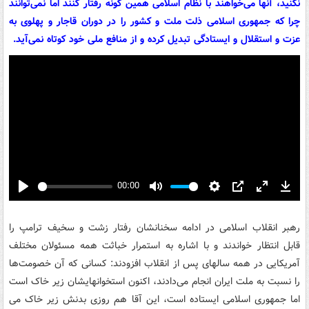
نکنید، آنها می‌خواهند با نظام اسلامی همین گونه رفتار کنند اما نمی‌توانند
چرا که جمهوری اسلامی ذلت ملت و کشور را در دوران قاجار و پهلوی به
عزت و استقلال و ایستادگی تبدیل کرده و از منافع ملی خود کوتاه نمی‌آید.
00:00
Play
Mute
Settings
PIP
Enter
Down
fullscreen
رهبر انقلاب اسلامی در ادامه سخنانشان رفتار زشت و سخیف ترامپ را
قابل انتظار خواندند و با اشاره به استمرار خباثت همه مسئولان مختلف
آمریکایی در همه سالهای پس از انقلاب افزودند: کسانی که آن خصومت‌ها
را نسبت به ملت ایران انجام می‌دادند، اکنون استخوانهایشان زیر خاک است
اما جمهوری اسلامی ایستاده است، این آقا هم روزی بدنش زیر خاک می