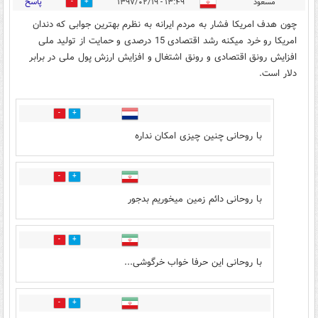
پاسخ
مسعود
۱۳:۴۹ - ۱۳۹۷/۰۲/۱۹
81
160
چون هدف امریکا فشار به مردم ایرانه به نظرم بهترین جوابی که دندان
امریکا رو خرد میکنه رشد اقتصادی 15 درصدی و حمایت از تولید ملی
افزایش رونق اقتصادی و رونق اشتغال و افزایش ارزش پول ملی در برابر
دلار است.
25
196
با روحانی چنین چیزی امکان نداره
20
121
با روحانی دائم زمین میخوریم بدجور
20
108
با روحانی این حرفا خواب خرگوشی...
12
58