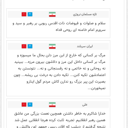
تازه مسلمان نروژی
1011
949
سلام و صلوات و فیوضات ذات اقدس ربوبی بر رهبر و سید و
سرورم امام خامنه ای روحی فداه
ایران سربلند
198
638
مرگ بر کسانی که خارج از ابن مرز دلن بحال ما میسوزه و
مرگ بر کسانی داخل این مرز و دلاشون بیرون مرزه... ببینید
نه روحانی و نه خاتمی و نه رفسنجانی و نه... نتونستن به
اعتمادشون تکیه کنن... تکیه دادن به درخت بی ریشه... چون
بصیرت این پیر بزرگ رو ندارن کاش مردم گول اینارو
نمیخوردن...
علی
245
590
خدارا شاکرم به خاطر داشتن همچین نعمت بزرگی من عاشق
همین رهبر انقلابیم تجربه ثابت کرده هرجا انقلابی عمل شد
نتیجه گرفتیم از دیشب که اقای رییس جمهور اون واکنش و