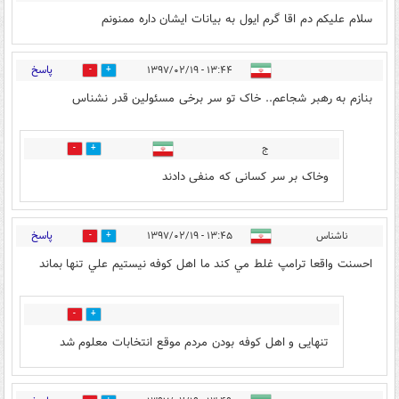
سلام عليكم دم اقا گرم ايول به بيانات ايشان داره ممنونم
پاسخ
۱۳:۴۴ - ۱۳۹۷/۰۲/۱۹
125
298
بنازم به رهبر شجاعم.. خاک تو سر برخی مسئولین قدر نشناس
ج
69
122
وخاک بر سر کسانی که منفی دادند
پاسخ
ناشناس
۱۳:۴۵ - ۱۳۹۷/۰۲/۱۹
100
216
احسنت واقعا ترامپ غلط مي کند ما اهل کوفه نيستيم علي تنها بماند
9
28
تنهایی و اهل کوفه بودن مردم موقع انتخابات معلوم شد