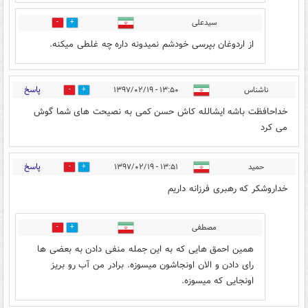
سیدعلی
0
0
از اردوغان بپرسی خودشم نمیدونه داره چه غلطی میکنه.
پاسخ
ناشناس
۱۳:۵۰ - ۱۳۹۷/۰۲/۱۹
40
187
خداحافظت باشه ایشالله کاش حسن کمی به نصیحت های شما گوش
می کرد
پاسخ
حمید
۱۳:۵۱ - ۱۳۹۷/۰۲/۱۹
64
335
خداروشکر که رهبری فرزانه داریم
مصطفی
10
120
همین احمق هایی که به این جمله منفی دادن به بعضی ها
رای دادن و الان اونجاشون میسوزه. برادر من آب رو بریز
اونجایی که میسوزه.