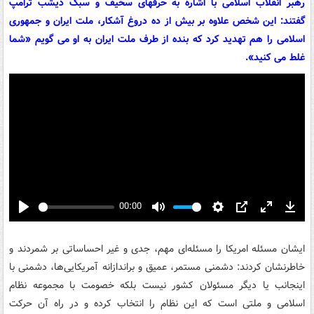
رهبر انقلاب اسلامی با اشاره به حرفهای سخیف و سبک دیشب ترامپ
گفتند: این شخص علاوه بر بیش از ده دروغ آشکار، ملت ایران و جمهوری
اسلامی را هم تهدید کرد که بنده از طرف ملت ایران به او می گویم «شما
غلط می کنید».
00:00
Play
Mute
Settings
PIP
Enter
Down
fullscreen
ایشان مسئله امریکا را مسئله‌ای مهم، جدی و غیر احساساتی بر شمردند و
خاطرنشان کردند: دشمنی مستمر، عمیق و براندازانه آمریکایی‌ها، دشمنی با
اینجانب یا دیگر مسئولان کشور نیست بلکه خصومت با مجموعه نظام
اسلامی و ملتی است که این نظام را انتخاب کرده و در راه آن حرکت