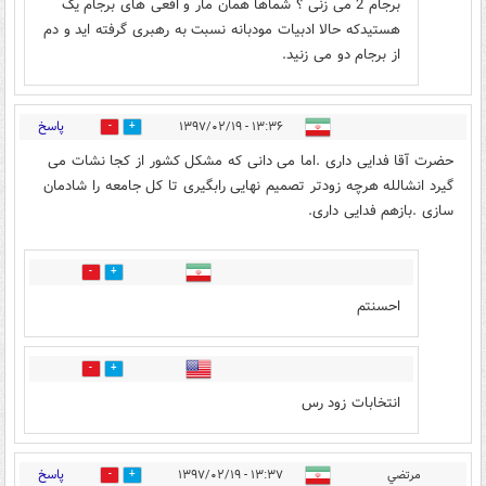
برجام 2 می زنی ؟ شماها همان مار و افعی های برجام یک
هستیدکه حالا ادبیات مودبانه نسبت به رهبری گرفته اید و دم
از برجام دو می زنید.
پاسخ
۱۳:۳۶ - ۱۳۹۷/۰۲/۱۹
417
433
حضرت آقا فدایی داری .اما می دانی که مشکل کشور از کجا نشات می
گیرد انشالله هرچه زودتر تصمیم نهایی رابگیری تا کل جامعه را شادمان
سازی .بازهم فدایی داری.
112
130
احسنتم
18
8
انتخابات زود رس
پاسخ
مرتضي
۱۳:۳۷ - ۱۳۹۷/۰۲/۱۹
152
367