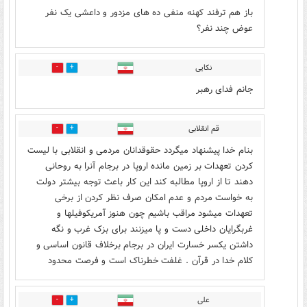
باز هم ترفند کهنه منفی ده های مزدور و داعشی یک نفر
عوض چند نفر؟
نکایی
52
384
جانم فدای رهبر
قم انقلابی
14
15
بنام خدا پیشنهاد میگردد حقوقدانان مردمی و انقلابی با لیست
کردن تعهدات بر زمین مانده اروپا در برجام آنرا به روحانی
دهند تا از اروپا مطالبه کند این کار باعث توجه بیشتر دولت
به خواست مردم و عدم امکان صرف نظر کردن از برخی
تعهدات میشود مراقب باشیم چون هنوز آمریکوفیلها و
غربگرایان داخلی دست و پا میزنند برای بزک غرب و نگه
داشتن یکسر خسارت ایران در برجام برخلاف قانون اساسی و
کلام خدا در قرآن . غلفت خطرناک است و فرصت محدود
علی
79
164