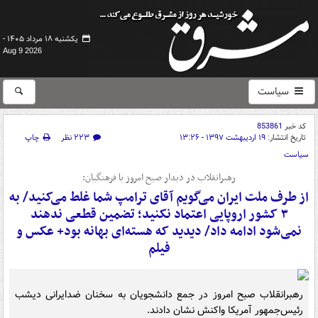
یکشنبه ۱۸ مرداد ۱۴۰۵ -
Aug 9 2026
سیاست
کد خبر
853861
تاریخ انتشار:
۱۹ اردیبهشت ۱۳۹۷ - ۱۳:۲۶
۲۲۳ نظر
چاپ
سیاست
رهبرانقلاب در دیدار صبح امروز با فرهنگیان:
از طرف ملت ایران می‌گویم آقای ترامپ شما غلط می‌کنید/ به
۳ کشور اروپایی اعتماد نکنید؛ تضمین قطعی ندهند
نمی‌شود ادامه داد/ دیدید که هسته‌ای بهانه بود+ عکس و
فیلم
رهبرانقلاب صبح امروز در جمع دانشجویان به سخنان ضدایرانی دیشب
رئیس‌جمهور آمریکا واکنش نشان دادند.