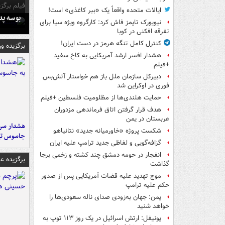
فیلم برگزی
ایالات متحده واقعاً یک «ببر کاغذی» است!
بوسه‌ پ
نیویورک تایمز فاش کرد: کارگروه ویژه سیا برای
تفرقه افکنی در کوبا
کنترل کامل تنگه هرمز در دست ایران!
برگزیده و
هشدار افسر ارشد آمریکایی به کاخ سفید
+فیلم
دبیرکل سازمان ملل باز هم خواستار آتش‌بس
فوری در اوکراین شد
حمایت هلندی‌ها از مظلومیت فلسطین +فیلم
هدف قرار گرفتن اتاق‌ فرماندهی مزدوران
عربستان در یمن
هشدار سرم
شکست پروژه «خاورمیانه جدید» نتانیاهو
جاسوس تی
گزافه‌گویی و لفاظی جدید ترامپ علیه ایران
انفجار در حومه دمشق چند کشته و زخمی برجا
برگزیده 
گذاشت
موج تهدید علیه قضات آمریکایی پس از صدور
حکم علیه ترامپ
یمن: جهان به‌زودی صدای ناله سعودی‌ها را
خواهد شنید
یونیفل: ارتش اسرائیل در یک روز ۱۱۳ توپ به