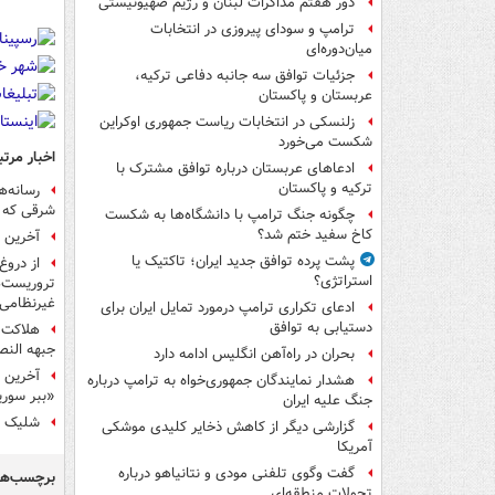
دور هفتم مذاکرات لبنان و رژیم صهیونیستی
ترامپ و سودای پیروزی در انتخابات
میان‌دوره‌ای
جزئیات توافق سه جانبه دفاعی ترکیه،
عربستان و پاکستان
زلنسکی در انتخابات ریاست جمهوری اوکراین
شکست می‌خورد
اخبار مرتب
ادعاهای عربستان درباره توافق مشترک با
ترکیه و پاکستان
رسانه‌ه
شرقی که ح
چگونه جنگ ترامپ با دانشگاه‌ها به شکست
کاخ سفید ختم شد؟
آخرین 
پشت پرده توافق جدید ایران؛ تاکتیک یا
از دروغ
استراتژی؟
غیرنظامی از ابتدای ۲۰۱۸ + 
ادعای تکراری ترامپ درمورد تمایل ایران برای
دستیابی به توافق
جبهه النص
بحران در راه‌آهن انگلیس ادامه دارد
آخرین 
هشدار نمایندگان جمهوری‌خواه به ترامپ درباره
«ببر سوری
جنگ علیه ایران
شلیک ۸۰ راکت به سمت ریف دمشق
گزارشی دیگر از کاهش ذخایر کلیدی موشکی
آمریکا
گفت وگوی تلفنی مودی و نتانیاهو درباره
برچسب‌ها
تحولات منطقه‌ای