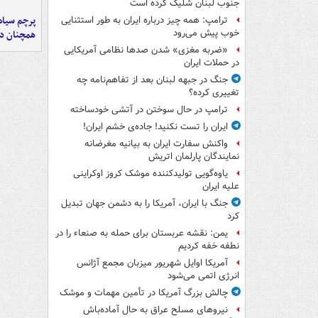
جنوب لبنان شلیک کرده است
پرچم سیاه
ترامپ: همه چیز درباره ایران به طور استثنایی
خوب پیش می‌رود
همچنان در
«ضربه مغزی» شدن صدها نظامی آمریکایی
در حملات ایران
جنگ در جبهه لبنان بعد از تفاهم‌نامه چه
تغییری کرده؟
ترامپ در حال سوختن در آتشی خودساخته
ایران را تست نکنید! جاده‌ی خشم ایران!
واکنش سفارت ایران به بیانیه مغرضانه
نمایندگان پارلمان اتریش
یاوه‌گویی تولیدکننده موشک کروز اوکراینی
علیه ایران
جنگ با ایران، آمریکا را به دشمن جهان تبدیل
کرد
یمن: نقشه عربستان برای حمله به صنعاء را در
نطفه خفه کردیم
آمریکا اوایل شهریور میزبان مجمع آژانس
انرژی اتمی می‌شود
چالش بزرگ آمریکا در تأمین مهمات و موشک
نیروهای مسلح عراق به حال آماده‌باش