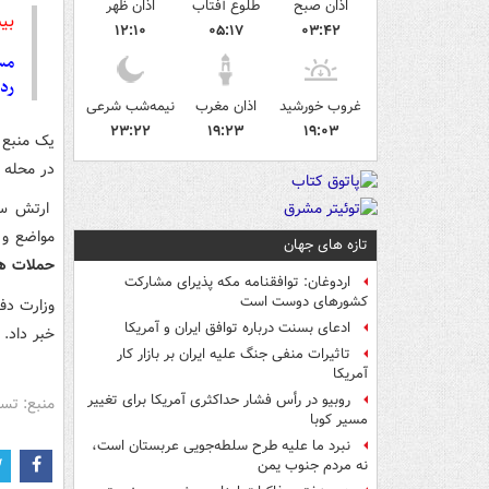
اذان صبح
طلوع آفتاب
اذان ظهر
بی
۱۲:۱۰
۰۵:۱۷
۰۳:۴۲
مسکو: ۶۵ درصد
رد
غروب خورشید
اذان مغرب
نیمه‌شب شرعی
۲۳:۲۲
۱۹:۲۳
۱۹:۰۳
یک منبع 
در محله "کشکول" در
ارتش سور
مواضع و 
تازه های جهان
حملات هو
اردوغان: توافقنامه مکه پذیرای مشارکت
کشورهای دوست است
ادعای بسنت درباره توافق ایران و آمریکا
خبر داد.
تاثیرات منفی جنگ علیه ایران بر بازار کار
آمریکا
روبیو در رأس فشار حداکثری آمریکا برای تغییر
منبع: تس
مسیر کوبا
نبرد ما علیه طرح سلطه‌جویی عربستان است،
نه مردم جنوب یمن