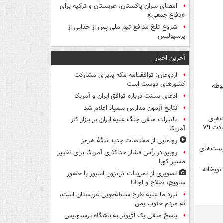
امضای سران پاکستان، عربستان و ترکیه برای
«دفاع جمعی»
شروع تلخ مدافع تیم ملی پس از جدایی از
پرسپولیس
آخرین اخبار
اردوغان: توافقنامه مکه پذیرای مشارکت
کشورهای دوست است
غوطه
ادعای بسنت درباره توافق ایران و آمریکا
نتایج آزمون مدارس سمپاد اعلام شد
ت‌های
تاثیرات منفی جنگ علیه ایران بر بازار کار
تروریست‌ها در غوطه شرقی که بی‌بی‌سی سانسور می‌کند/ ۳۵۶ حمله خمپاره ای به دمشق و شهادت ۷۹
آمریکا
رونمایی از مختصات جدید تنگۀ هرمز
 ۳ روزه داعش به تروریست‌های
روبیو در رأس فشار حداکثری آمریکا برای تغییر
مسیر کوبا
وپخانه
تصویری از تمرینات ترابزون اسپور با حضور
ساویچ، صلاح و اونانا
نبرد ما علیه طرح سلطه‌جویی عربستان است،
نه مردم جنوب یمن
پاسخ منفی یک لژیونر به باشگاه پرسپولیس