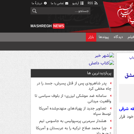
RSS
آرشیو
تماس با ما
دربارهٔ ما
MASHREGH
NEWS
یلم
دیدگاه
پیوندها
بازار
اپ
پربازدیدترین ها
پدر شاهرودی پس از قتل پسرش، جسد را در
چاه مخفی کرد
سامانه ضد موشکی لیزری؛ از بلوف سیاسی تا
واقعیت میدانی
ه شرقی
تصاویر جدید از پهپادهای منهدم‌شده آمریکا
توسط سپاه
ود قرار
هشدار سرمربی پرسپولیس به جاسوس تیم
چرا محمد صلاح ترکیه را به عربستان و آمریکا
ترجیح داد