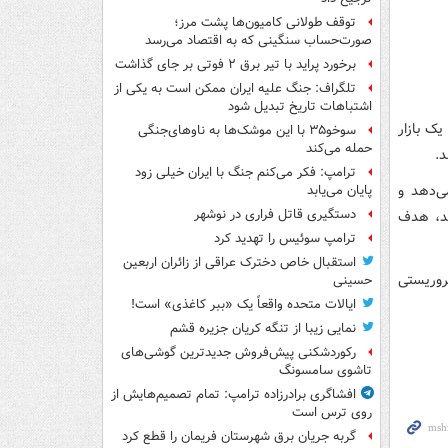
توقف طولانی کامیون‌ها پشت مرز؛
صورت‌حساب سنگینی که به اقتصاد می‌رسد
برخورد پراید با تیر برق ۲ فوتی بر جای گذاشت
تلگراف: جنگ علیه ایران ممکن است به یکی از
اشتباهات تاریخ تبدیل شود
یک بازار
سوخو۳۵ با این موشک‌ها به ناوهای‌جنگی
حمله می‌کند
ترامپ: فکر می‌کنم جنگ با ایران خیلی زود
ی‌دهد و
پایان می‌یابد
دستگیری قاتل فراری در نوشهر
ند، هدف
ترامپ سوئیس را تهدید کرد
استقبال خاص دخترک عراقی از زائران اربعین
‌های تروریستی
حسینی
ایالات متحده واقعاً یک «ببر کاغذی» است!
نمایی زیبا از تنگه کریان جزیره قشم
رکوردشکنی پیش‌فروش جدیدترین گوشی‌های
تاشوی سامسونگ
افشاگری برادرزاده ترامپ: تمام تصمیم‌هایش از
روی ترس است
گربه جریان برق شهرستان فریمان را قطع کرد