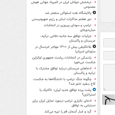
درخشش جوانان ایران در المپیاد جهانی هوش
مصنوعی
پالایشگاه نفت اسلواکی منفجر شد
دور هفتم مذاکرات لبنان و رژیم صهیونیستی
ترامپ و سودای پیروزی در انتخابات
میان‌دوره‌ای
جزئیات توافق سه جانبه دفاعی ترکیه،
عربستان و پاکستان
بلاتکلیفی بیش از ۱۳۰۰ مهاجر خردسال در
سئوتای اسپانیا
زلنسکی در انتخابات ریاست جمهوری اوکراین
شکست می‌خورد
ادعاهای عربستان درباره توافق مشترک با
ترکیه و پاکستان
چگونه جنگ ترامپ با دانشگاه‌ها به شکست
کاخ سفید ختم شد؟
پشت پرده توافق جدید ایران؛ تاکتیک یا
استراتژی؟
ادعای تکراری ترامپ درمورد تمایل ایران برای
دستیابی به توافق
گرد و غبار آسمان قم را تیره می‌کند