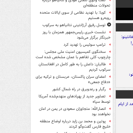
گفت وگوی تلفنی مودی و نتانیاهو درباره
تحولات منطقه‌ای
کوبا: با تهدید نظامی از سوی ایالات متحده
روبه‌رو هستیم
توسل رفیق آرژانتینی نتانیاهو به سرکوب
نشست خبری رئیس‌جمهور همزمان با روز
خبرنگار برگزار می‌شود
ترامپ سوئیس را تهدید کرد
سخنگوی کمیسیون امنیت ملی مجلس:
چارچوب کلی تفاهم با عمان مشخص شده است
طالبان: داعش را به طور کامل در افغانستان
سرکوب کردیم
و:
امضای سران پاکستان، عربستان و ترکیه برای
«دفاع جمعی»
رگبار و رعدوبرق در راه شمال کشور
تصاویر جدید از پهپادهای منهدم‌شده آمریکا
توسط سپاه
انصارالله: متجاوزان سعودی در یمن در امان
نخواهند بود
پوتین و محمد بن زاید درباره اوضاع منطقه
خلیج فارس گفت‌وگو کردند