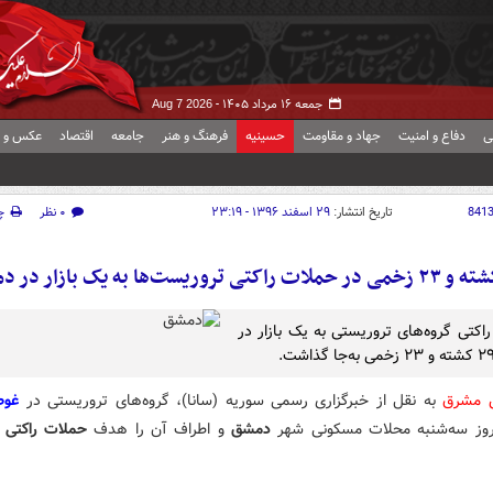
جمعه ۱۶ مرداد ۱۴۰۵ -
Aug 7 2026
ی
دفاع و امنیت
جهاد و مقاومت
حسینیه
فرهنگ و هنر
جامعه
اقتصاد
عکس و ف
841
تاریخ انتشار:
۲۹ اسفند ۱۳۹۶ - ۲۳:۱۹
۰ نظر
چ
اکتی گروه‌های تروریستی به یک بازار در
ش مشرق
به نقل از خبرگزاری رسمی سوریه (سانا)، گروه‌های تروریستی در
غوط
روز سه‌شنبه محلات مسکونی شهر
دمشق
و اطراف آن را هدف
حملات راکتی
خ