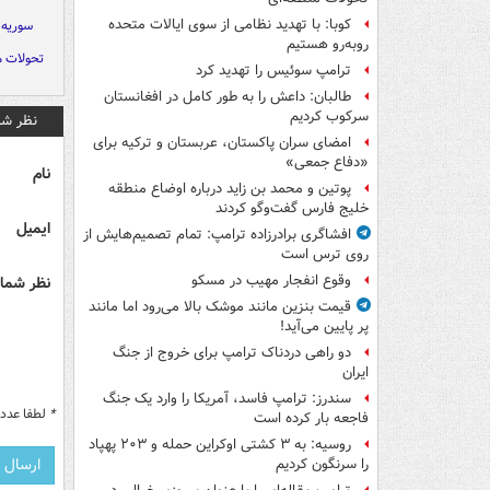
کوبا: با تهدید نظامی از سوی ایالات متحده
سوریه
روبه‌رو هستیم
تحولات م
ترامپ سوئیس را تهدید کرد
طالبان: داعش را به طور کامل در افغانستان
سرکوب کردیم
نظر شم
امضای سران پاکستان، عربستان و ترکیه برای
«دفاع جمعی»
نام
پوتین و محمد بن زاید درباره اوضاع منطقه
خلیج فارس گفت‌وگو کردند
ایمیل
افشاگری برادرزاده ترامپ: تمام تصمیم‌هایش از
روی ترس است
وقوع انفجار مهیب در مسکو
نظر شما 
قیمت بنزین مانند موشک بالا می‌رود اما مانند
پر پایین می‌آید!
دو راهی دردناک ترامپ برای خروج از جنگ
ایران
سندرز: ترامپ فاسد، آمریکا را وارد یک جنگ
*
لطفا عدد م
فاجعه بار کرده است
روسیه: به ۳ کشتی اوکراین حمله و ۲۰۳ پهپاد
را سرنگون کردیم