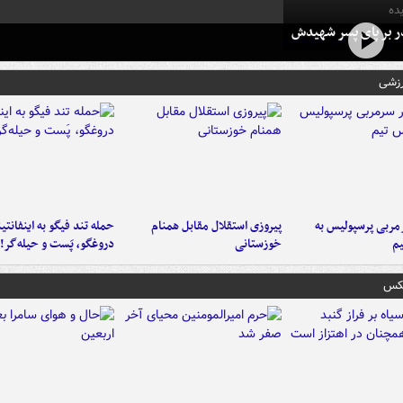
ده
در بر پای پسر شهیدش
رزشی
ربی پرسپولیس به
پیروزی استقلال مقابل همنام
حمله تند فیگو به اینفانتین
م
خوزستانی
دروغگو، پَست‌ و حیله‌گر!
عکس