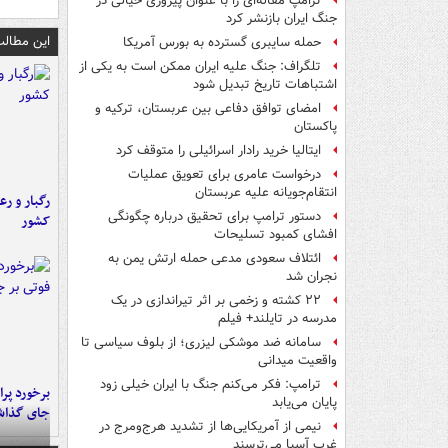
ترامپ مقاله‌ای را با عنوان پیروزی خیالی در
جنگ ایران بازنشر کرد
این مطالب
حمله سایبری گسترده به بورس آمریکا
تلگراف: جنگ علیه ایران ممکن است به یکی از
اشتباهات تاریخ تبدیل شود
امضای توافق دفاعی بین عربستان، ترکیه و
پاکستان
ایتالیا خرید رادار اسرائیلی را متوقف کرد
درخواست عامری برای تعویق عملیات
انتقام‌جویانه علیه عربستان
رگبار و رع
دستور ترامپ برای تحقیق درباره چگونگی
کشور
افشای کمبود تسلیحات
ائتلاف سعودی مدعی حمله ارتش یمن به
نجران شد
۲۲ کشته و زخمی بر اثر تیراندازی در یک
مدرسه در تایلند+ فیلم
سامانه ضد موشکی لیزری؛ از بلوف سیاسی تا
واقعیت میدانی
ترامپ: فکر می‌کنم جنگ با ایران خیلی زود
پایان می‌یابد
جای گذا
نیمی از آمریکایی‌ها از تشدید هرج‌ومرج در
غرب آسیا می‌ترسند