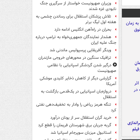
وزیران صهیونیست خواستار از سرگیری جنگ
نابودی غزه شدند
تلاش پزشکان استقلال برای رساندن چشمی به
هفته اول لیگ برتر
بحران در راه‌آهن انگلیس ادامه دارد
هشدار نمایندگان جمهوری‌خواه به ترامپ درباره
جنگ علیه ایران
وینگر آفریقایی پرسپولیس ماندنی شد
ترافیک سنگین در محورهای خروجی مازندران
مان
درگیر شدن گردشگر اسپانیایی با نظامی
وق
صهیونیست
گزارشی دیگر از کاهش ذخایر کلیدی موشکی
آمریکا
دروازه‌بان اسپانیایی در یک‌قدمی بازگشت به
استقلال
تنگه هرمز ریاض را وادار به تخفیف‌دهی نفتی
کرد
خرید گران استقلال سر از یونان درآورد
یراندازی
گربه جریان برق شهرستان فریمان را قطع کرد
فیلم
استانبول میزبان سوپرجام اسپانیا شد