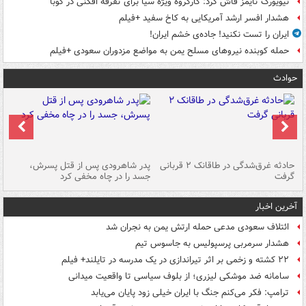
نیویورک تایمز فاش کرد: کارگروه ویژه سیا برای تفرقه افکنی در کوبا
هشدار افسر ارشد آمریکایی به کاخ سفید +فیلم
ایران را تست نکنید! جاده‌ی خشم ایران!
حمله کوبنده نیروهای مسلح یمن به مواضع مزدوران سعودی +فیلم
حوادث
شته
حادثه غرق‌شدگی در طاقانک ۲ قربانی
پدر شاهرودی پس از قتل پسرش،
دس
گرفت
جسد را در چاه مخفی کرد
آخرین اخبار
ائتلاف سعودی مدعی حمله ارتش یمن به نجران شد
هشدار سرمربی پرسپولیس به جاسوس تیم
۲۲ کشته و زخمی بر اثر تیراندازی در یک مدرسه در تایلند+ فیلم
سامانه ضد موشکی لیزری؛ از بلوف سیاسی تا واقعیت میدانی
ترامپ: فکر می‌کنم جنگ با ایران خیلی زود پایان می‌یابد