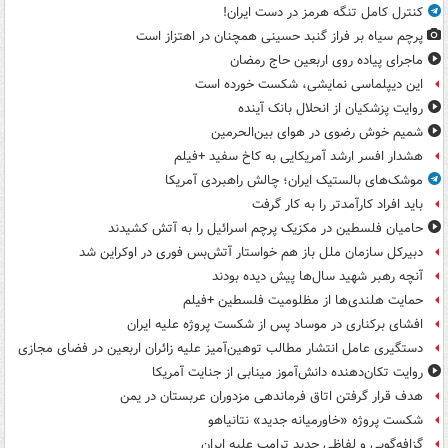
کنترل کامل تنگه هرمز در دست ایران!
پرچم سیاه بر فراز گنبد حسینی همچنان در اهتزاز است
ماجرای پیاده روی اربعین حاج رمضان
این دیپلماسی نمایشی، شکست خورده است
روایت پزشکیان از انحلال بانک آینده
شمیم خوش رضوی در هوای بین‌الحرمین
هشدار افسر ارشد آمریکایی به کاخ سفید +فیلم
موشک‌های بالستیک ایران؛ چالش راهبردی آمریکا
باید افراد کارآمدتر را به کار گرفت
حامیان فلسطین در مکزیک پرچم اسرائیل را به آتش کشیدند
دبیرکل سازمان ملل باز هم خواستار آتش‌بس فوری در اوکراین شد
آنچه رهبر شهید سال‌ها پیش دیده بودند
حمایت هلندی‌ها از مظلومیت فلسطین +فیلم
افشای برکناری در موساد پس از شکست پروژه علیه ایران
دستگیری عامل انتشار مطالب توهین‌آمیز علیه زائران اربعین در فضای مجازی
روایت تکان‌دهنده دانش‌آموز مینابی از جنایت آمریکا
هدف قرار گرفتن اتاق‌ فرماندهی مزدوران عربستان در یمن
شکست پروژه «خاورمیانه جدید» نتانیاهو
گزافه‌گویی و لفاظی جدید ترامپ علیه ایران