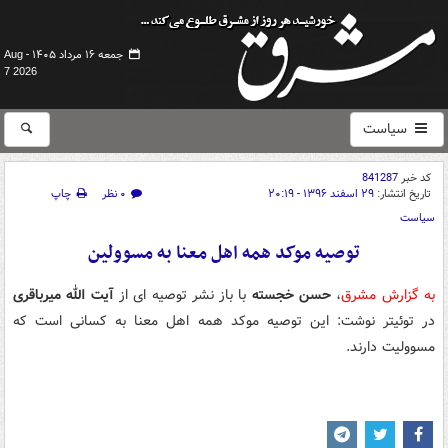
جمعه ۱۶ مرداد ۱۴۰۵ -
Aug
7 2026
سیاست
کد خبر
841287
تاریخ انتشار:
۲۹ اسفند ۱۳۹۶ - ۲۰:۱۹
۰ نظر
چاپ
سیاست
توصیه موکد همه اهل معنا به مسوولین
به گزارش مشرق
،
حسن خجسته
با باز نشر توصیه ای از
آیت الله میرباقری
در توئیتر نوشت: این توصیه موکد همه اهل معنا به کسانی است که
مسوولیت دارند.