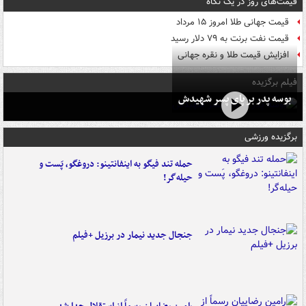
قیمت‌های روز در یک نگاه
قیمت جهانی طلا امروز ۱۵ مرداد
قیمت نفت برنت به ۷۹ دلار رسید
افزایش قیمت طلا و نقره جهانی
فیلم برگزیده
بوسه‌ پدر بر پای پسر شهیدش
برگزیده ورزشی
حمله تند فیگو به اینفانتینو: دروغگو، پَست‌ و
حیله‌گر!
جنجال جدید نیمار در برزیل +فیلم