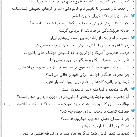
نیمی از آمریکایی‌ها از تشدید هرج‌ومرج در غرب آسیا می‌ترسند
از حذف نام همسر تا تغییر نام خانوادگی؛ اما و اگرهای تعویض شناسنامه
نمایی زیبا از تنگه کریان جزیره قشم
رکوردشکنی پیش‌فروش جدیدترین گوشی‌های تاشوی سامسونگ
حادثه غرق‌شدگی در طاقانک ۲ قربانی گرفت
مسجد جامع یزد، از باشکوه‌ترین معماری‌های ایران
پدر شاهرودی پس از قتل پسرش، جسد را در چاه مخفی کرد
دردسر همزمان آمریکا و اوکراین با ته کشیدن موشک های پاتریوت
آثار مخرب مصرف الکل و سیگار در بروز بیماری‌ها
اذعان رسانه صهیونیست به موج بی‌سابقه فرار از سرزمین‌های اشغالی
چرا مغز در هنگام خواب، انرژی خود را خالی می‌کند؟
گرما برای پالایشگاه‌ها و منابع برق اروپا اضطرار آفرید
ایالات متحده واقعاً یک «ببر کاغذی» است!
آیا مصرف قهوه و نوشیدنی‌های کافئین‌دار در دوران بارداری مجاز است؟
توقف طولانی کامیون‌ها پشت مرز؛ صورت‌حساب سنگینی که به اقتصاد می‌رسد
حماقت ترامپ با ذخایر انرژی جهان چه کرد؟
چرا تابستان فصل محبوب میکروب‌هاست؟
دستگیری قاتل فراری در نوشهر
نیویورک تایمز فاش کرد: کارگروه ویژه سیا برای تفرقه افکنی در کوبا