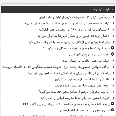
پربازدیدترین ها
یاوه‌گویی تولیدکننده موشک کروز اوکراینی علیه ایران
ترامپ: همه چیز درباره ایران به طور استثنایی خوب پیش می‌رود
۶ دستاورد بزرگ ایران در ۱۶۰ روز رهبری رهبر انقلاب
«کمانِ پرنده» چینی برای شکار کروزها به ایران می‌آید
پدر شاهرودی پس از قتل پسرش، جسد را در چاه مخفی کرد
خود فروخته‌ها چطور با موساد همکاری می‌کردند؟
بوسه‌ پدر بر پای پسر شهیدش
ابتکارات رهبر انقلاب در میدان نبرد
توقف طولانی کامیون‌ها پشت مرز؛ صورت‌حساب سنگینی که به اقتصاد می‌رسد
رقم فسخ قرارداد رضاییان با استقلال فقط ۱۰۰میلیون تومان!
واکنش عالیشاه بعد از پیوستن به گل‌گهر
آنچه رهبر شهید سال‌ها پیش دیده بودند
آیا تینا پاکروان بازهم از ساترا مجوز فعالیت می‌گیرد؟
کویت دستور تعطیلی تنها مدرسه ایرانی را صادر کرد
پاسخ قاطع ملیحه محمدی به نسخه تسلیم‌طلبی روی آنتن BBC
حال و هوای سامرا بعد از ایام اربعین