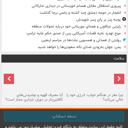
پیروزی استقلال مقابل همنام خوزستانی در دیداری تدارکاتی
انفجار در حومه دمشق چند کشته و زخمی برجا گذاشت
بوسه‌ پدر بر پای پسر شهیدش
رایزنی عراقچی و همتای موریتانی خود درباره تحولات منطقه
موج تهدید علیه قضات آمریکایی پس از صدور حکم علیه ترامپ
روایتی از همدلی و همسویی ملت‌ها در مراسم اربعین
یمن: جهان به‌زودی صدای ناله سعودی‌ها را خواهد شنید
سلامت
ت
چرا مغز در هنگام خواب، انرژی خود را
آیا مصرف قهوه و نوشیدنی‌های
چر
خالی می‌کند؟
کافئین‌دار در دوران بارداری مجاز است؟
می
نسخه دسکتاپ
کليه حقوق اين سايت متعلق به پایگاه خبري-تحليلي مشرق نيوز می باشد و