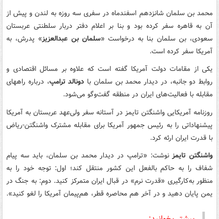
محمد بن سلمان شانزدهم اسفندماه در سفری سه روزه به لندن و پیش از
آن به قاهره سفر کرده بود و بنا بر اعلام دفتر دربار سلطنتی عربستان
سعودی، بن سلمان بنا به درخواست «
سلمان بن عبدالعزیز
» پدرش، به
آمریکا سفر کرده است.
یکی از مقامات دولت آمریکا گفته است که علاوه بر مسائل اقتصادی و
روابط دو جانبه، در دیدار محمد بن سلمان با
دونالد ترامپ
، درباره راههای
مقابله با فعالیت‌های ایران در منطقه گفت‌وگو می‌شود.
روزنامه آمریکایی واشنگتن تایمز در آستانه سفر ولی‌عهد عربستان به آمریکا
پیشنهاداتی را به رئیس جمهور آمریکا برای مقابله مشترک واشنگتن-ریاض
با قدرت ایران ارئه کرد.
واشنگتن تایمز
نوشت: «ترامپ در دیدار محمد بن سلمان، باید سه پیام
شفاف را به حاکم بالفعل این کشور منتقل کند؛ اول: توجه خود را به
منظور به‌کارگیری «قدرت نرم» در قبال ایران متمرکز کنید. دوم: به جنگ در
یمن پایان دهید و در آخر هم محاصره قطر، هم‌پیمان آمریکا را لغو کنید».
بیشتر بخوانید: