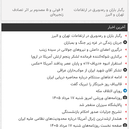
رگبار باران و رعدوبرق در ارتفاعات
۶ فوتی و ۵ مصدوم بر اثر تصادف
گر
تهران و البرز
زنجیره‌ای
قط
آخرین اخبار
رگبار باران و رعدوبرق در ارتفاعات تهران و البرز
جریان زندگی در غزه زیر جنگ و بمباران
درگیری اعضای داعش و نیروهای جولانی در سیده زینب
برکناری شوکه‌کننده فرمانده لشکر پنجم ارتش آمریکا در اروپا
استقرار انبوه «دی‌اف‑۱۷» و پایان عصر پدافند آمریکا +عکس
تشکر آقای شهید ایران از موکب‌داران عراقی
ادامه ادعاهای سنتکام درباره محاصره دریایی ایران
قالیباف روز خبرنگار را تبریک گفت
رویای ائتلاف مکه
روزنامه‌های ورزشی امروز ‌شنبه ۱۷ مرداد ۱۴۰۵
پالایشگاه سیزران منفجر شد
تشریح جزئیات صدور احکام بازنشستگی
هشدار ارشدترین ژنرال آمریکا درباره محدودیت‌های نظامی علیه ایران
صفحه نخست روزنامه‌های شنبه ۱۷ مرداد ۱۴۰۵