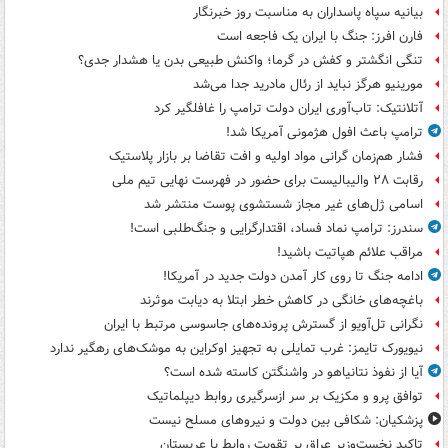
بیانیه سپاه پاسداران به مناسبت روز خبرنگار
فارن افرز: جنگ با ایران یک فاجعه است
تنگی انگشتر و کفش در گرما؛ واکنش طبیعی بدن یا هشدار جدی؟
مورینیو هرگز نباید از رئال مادرید جدا می‌شد
آتلانتیک: تاب‌آوری ایران دولت ترامپ را غافلگیر کرد
ترامپ باعث افول هژمونی آمریکا شد!
فشار هم‌زمان گرانی مواد اولیه و افت تقاضا بر بازار پلاستیک
رقابت ۲۸ والیبالیست برای حضور در فهرست نهایی تیم ملی
اسامی ژل‌های غیر مجاز شستشوی پوست منتشر شد
سندرز: ترامپ نماد فساد، اقتدارگرایی و جنگ‌طلبی است!
مراقب علائم هپاتیت باشید!
ادامه جنگ تا روی کار آمدن دولت جدید در آمریکا!
باغچه‌های خانگی در کاهش خطر ابتلا به دیابت موثرند
نگرانی تل‌آویو از گسترش پرونده‌های جاسوسی مرتبط با ایران
نیویورک تایمز: غرب تمایلی به تجهیز اوکراین به موشک‌های رهگیر ندارد
آیا از نفوذ نتانیاهو در واشنگتن کاسته شده است؟
توافق پرو و مکزیک بر سر ازسرگیری روابط دیپلماتیک
پزشکیان: شکافی بین دولت و نیروهای مسلح نیست
تاکید نخست‌وزیر عراق بر تقویت روابط با عربستان