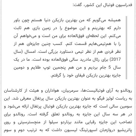
فدراسیون فوتبال این کشور، گفت:
همیشه می‌گویم که من بهترین بازیکن دنیا هستم چون باور
دارم که بهترینم و این موضوع را در زمین بازی هم ثابت
می‌کنم. این لحظه‌ای فوق‌العاده برای من است و می‌خواهم آن
را با هم‌تیمی‌هایم قسمت کنم. کسب چنین جایزه‌ای هم از
نظر فردی هم از نظر تیمی دستاورد بزرگی است. امسال (سال
2017) برای رئال مادرید سالی فوق‌العاده بوده است. ما در یک
سال 5 جام بردیم و من هم پنجمین توپ طلایم و دومین
جایزه بهترین بازیکن فیفای خود را گرفتم.
رونالدو به آرای فوتبالیست‌ها، سرمربیان، هواداران و هیئت از کارشناسان
به ریاست لوئیز فیگو به عنوان بهترین بازیکن سال پرتغال معرفی شد. این
سومین سالی است که جایزه بهترین بازیکن فوتبال پرتغال ارائه می‌شود و
در هر سه سال این جایزه به رونالدو تعلق گرفته است. رونالدو برای
تصاحب این جایزه رقبایی مانند برناردو سیلوا از منچسترسیتی و روی
پاتریشیو دروازه‌بان اسپورتینگ لیسبون داشت که به ترتیب دوم و سوم