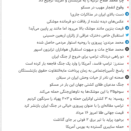
چرا محمد صلاح ترکیه را به عربستان و آمریکا ترجیح داد
وقوع انفجار مهیب در مسکو
دست بالای ایران در مذاکرات جاری!
عکس‌های دیده نشده از رفاقت دو فرمانده‌ موشکی
قیمت بنزین مانند موشک بالا می‌رود اما مانند پر پایین می‌آید!
استقبال خاص دخترک عراقی از زائران اربعین حسینی
محمد مرندی: پیروزی با روحیه استوار مردمی حاصل شده
محمد صلاح مات و مبهوت استقبال هواداران ترابزون اسپور
دو راهی دردناک ترامپ برای خروج از جنگ ایران
سندرز: ترامپ فاسد، آمریکا را وارد یک جنگ فاجعه بار کرده است
پاسخ تأمین‌اجتماعی به زمان پرداخت مابه‌التفاوت حقوق بازنشستگان
صحنه ای نادر از حیات وحش ایران در سبلان
جنگ مدعیان طلای کشتی جهان این بار در مسکو
سوخو۳۵ با این موشک‌ها به ناوهای‌جنگی حمله می‌کند
روسیه: به ۳ کشتی اوکراین حمله و ۲۰۳ پهپاد را سرنگون کردیم
ترامپ مقاله‌ای را با عنوان پیروزی خیالی در جنگ ایران بازنشر کرد
قیمت جهانی طلا امروز ۱۶ مرداد
برخورد پراید با تیر برق ۲ فوتی بر جای گذاشت
حمله سایبری گسترده به بورس آمریکا