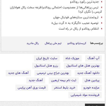
جدیدترین رکورد رونالدو
ترس پرتغالی‌ها از مصدومیت احتمالی رونالدو/قرعه سخت رئال هواداران
کریس را نگران کرد!
ثروتمندترین ستاره‌های فوتبال جهان
توصیه عجیب «گیگز» به « گرت بیل»
انتقام رونالدو از رئال در راه است
برچسب‌ها
کریستیانو رونالدو
تیم ملی پرتغال
رئال مادرید
آپ آهنگ
موزیک شاه
سایت تاریخ ایران
بهترین هتل های استانبول
رزرو هتل استانبول
دانلود آهنگ جدید
بهترین جراح بینی ترمیمی
آهنگ های جدید
پرشین هتل
ثبت نام بیمه اربعین
آهنگ جدید
مزایده خودرو
خرید بلیط استخر
قیمت ورق آهن پرایس
فروشنده مواد شیمیایی