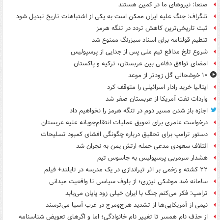
صنعا: نیروهای ما در کمین‌ هستند
تلگراف: جنگ علیه ایران ممکن است به یکی از اشتباهات تاریخ تبدیل شود
ثبت تاریخی‌ترین کاهش تردد در تنگه هرمز
تنظیم قولنامه برای اسناد سبزرنگ ممنوع شد
شروع تلخ مدافع تیم ملی پس از جدایی از پرسپولیس
امضای توافق دفاعی بین عربستان، ترکیه و پاکستان
۱۰ خوشحالی گل زودتر از موعد
ایتالیا خرید رادار اسرائیلی را متوقف کرد
واردات نفت آمریکا از عربستان صفر شد
اجازه باز شدن مسیر دوم در تنگه هرمز را نخواهیم داد
درخواست عامری برای تعویق عملیات انتقام‌جویانه علیه عربستان
دستور ترامپ برای تحقیق درباره چگونگی افشای کمبود تسلیحات
ائتلاف سعودی مدعی حمله ارتش یمن به نجران شد
هشدار سرمربی پرسپولیس به جاسوس تیم
۲۲ کشته و زخمی بر اثر تیراندازی در یک مدرسه در تایلند+ فیلم
سامانه ضد موشکی لیزری؛ از بلوف سیاسی تا واقعیت میدانی
ترامپ: فکر می‌کنم جنگ با ایران خیلی زود پایان می‌یابد
نیمی از آمریکایی‌ها از تشدید هرج‌ومرج در غرب آسیا می‌ترسند
از حذف نام همسر تا تغییر نام خانوادگی؛ اما و اگرهای تعویض شناسنامه