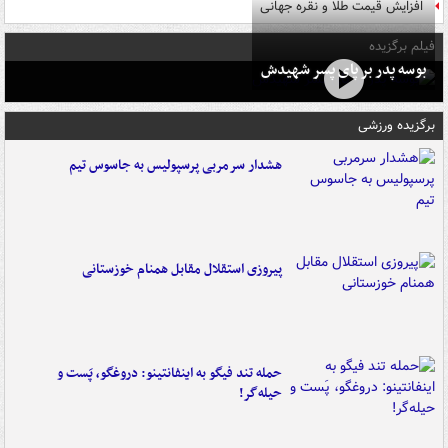
افزایش قیمت طلا و نقره جهانی
فیلم برگزیده
بوسه‌ پدر بر پای پسر شهیدش
برگزیده ورزشی
هشدار سرمربی پرسپولیس به جاسوس تیم
پیروزی استقلال مقابل همنام خوزستانی
حمله تند فیگو به اینفانتینو: دروغگو، پَست‌ و
حیله‌گر!