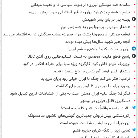
سامانه ضد موشکی لیزری؛ از بلوف سیاسی تا واقعیت میدانی
ترامپ: همه چیز درباره ایران به طور استثنایی خوب پیش می‌رود
بوسه‌ پدر بر پای پسر شهیدش
هشدار سرمربی پرسپولیس به جاسوس تیم
توقف طولانی کامیون‌ها پشت مرز؛ صورت‌حساب سنگینی که به اقتصاد می‌رسد
آنچه رهبر شهید سال‌ها پیش دیده بودند
ایران را تست نکنید! جاده‌ی خشم ایران!
پاسخ قاطع ملیحه محمدی به نسخه تسلیم‌طلبی روی آنتن BBC
نیویورک تایمز فاش کرد: کارگروه ویژه سیا برای تفرقه افکنی در کوبا
هشدار افسر ارشد آمریکایی به کاخ سفید +فیلم
ترامپ: فکر می‌کنم جنگ با ایران خیلی زود پایان می‌یابد
برخورد پراید با تیر برق ۲ فوتی بر جای گذاشت
تلگراف: جنگ علیه ایران ممکن است به یکی از اشتباهات تاریخ تبدیل شود
دستگیری قاتل فراری در نوشهر
ایالات متحده واقعاً یک «ببر کاغذی» است!
رکوردشکنی پیش‌فروش جدیدترین گوشی‌های تاشوی سامسونگ
این دیپلماسی نمایشی، شکست خورده است
نمایی زیبا از تنگه کریان جزیره قشم
باید افراد کارآمدتر را به کار گرفت