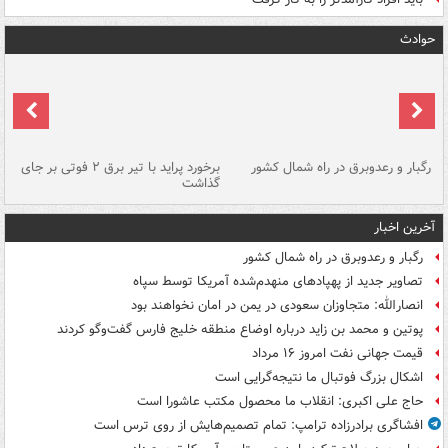
حوادث
رگبار و رعدوبرق در راه شمال کشور
برخورد پراید با تیر برق ۲ فوتی بر جای
گذاشت
گر
آخرین اخبار
رگبار و رعدوبرق در راه شمال کشور
تصاویر جدید از پهپادهای منهدم‌شده آمریکا توسط سپاه
انصارالله: متجاوزان سعودی در یمن در امان نخواهند بود
پوتین و محمد بن زاید درباره اوضاع منطقه خلیج فارس گفت‌وگو کردند
قیمت جهانی نفت امروز ۱۶ مرداد
اشکال بزرگ فوتبال ما نتیجه‌گرایی است
حاج علی اکبری: انقلاب ما محصول مکتب عاشورا است
افشاگری برادرزاده ترامپ: تمام تصمیم‌هایش از روی ترس است