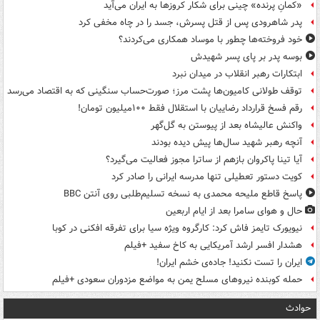
«کمانِ پرنده» چینی برای شکار کروزها به ایران می‌آید
پدر شاهرودی پس از قتل پسرش، جسد را در چاه مخفی کرد
خود فروخته‌ها چطور با موساد همکاری می‌کردند؟
بوسه‌ پدر بر پای پسر شهیدش
ابتکارات رهبر انقلاب در میدان نبرد
توقف طولانی کامیون‌ها پشت مرز؛ صورت‌حساب سنگینی که به اقتصاد می‌رسد
رقم فسخ قرارداد رضاییان با استقلال فقط ۱۰۰میلیون تومان!
واکنش عالیشاه بعد از پیوستن به گل‌گهر
آنچه رهبر شهید سال‌ها پیش دیده بودند
آیا تینا پاکروان بازهم از ساترا مجوز فعالیت می‌گیرد؟
کویت دستور تعطیلی تنها مدرسه ایرانی را صادر کرد
پاسخ قاطع ملیحه محمدی به نسخه تسلیم‌طلبی روی آنتن BBC
حال و هوای سامرا بعد از ایام اربعین
نیویورک تایمز فاش کرد: کارگروه ویژه سیا برای تفرقه افکنی در کوبا
هشدار افسر ارشد آمریکایی به کاخ سفید +فیلم
ایران را تست نکنید! جاده‌ی خشم ایران!
حمله کوبنده نیروهای مسلح یمن به مواضع مزدوران سعودی +فیلم
حوادث