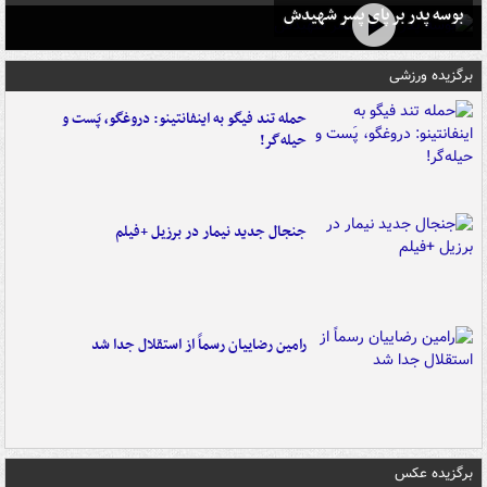
بوسه‌ پدر بر پای پسر شهیدش
برگزیده ورزشی
حمله تند فیگو به اینفانتینو: دروغگو، پَست‌ و
حیله‌گر!
جنجال جدید نیمار در برزیل +فیلم
رامین رضاییان رسماً از استقلال جدا شد
برگزیده عکس