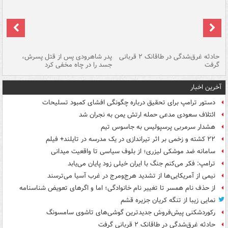
شته
حادثه غرق‌شدگی در طاقانک ۲ قربانی
پدر شاهرودی پس از قتل پسرش،
دس
گرفت
جسد را در چاه مخفی کرد
آخرین اخبار
دستور ترامپ برای تحقیق درباره چگونگی افشای کمبود تسلیحات
ائتلاف سعودی مدعی حمله ارتش یمن به نجران شد
هشدار سرمربی پرسپولیس به جاسوس تیم
۲۲ کشته و زخمی بر اثر تیراندازی در یک مدرسه در تایلند+ فیلم
سامانه ضد موشکی لیزری؛ از بلوف سیاسی تا واقعیت میدانی
ترامپ: فکر می‌کنم جنگ با ایران خیلی زود پایان می‌یابد
نیمی از آمریکایی‌ها از تشدید هرج‌ومرج در غرب آسیا می‌ترسند
از حذف نام همسر تا تغییر نام خانوادگی؛ اما و اگرهای تعویض شناسنامه
نمایی زیبا از تنگه کریان جزیره قشم
رکوردشکنی پیش‌فروش جدیدترین گوشی‌های تاشوی سامسونگ
حادثه غرق‌شدگی در طاقانک ۲ قربانی گرفت