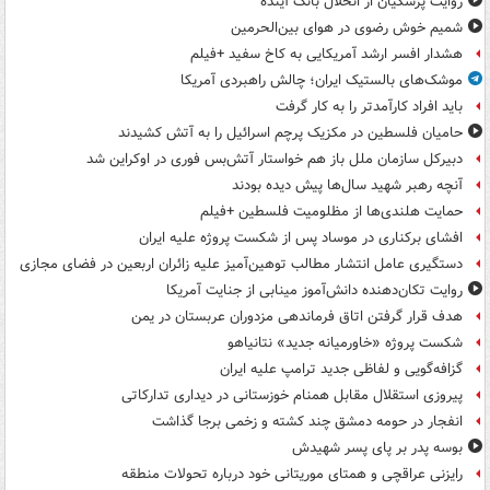
روایت پزشکیان از انحلال بانک آینده
شمیم خوش رضوی در هوای بین‌الحرمین
هشدار افسر ارشد آمریکایی به کاخ سفید +فیلم
موشک‌های بالستیک ایران؛ چالش راهبردی آمریکا
باید افراد کارآمدتر را به کار گرفت
حامیان فلسطین در مکزیک پرچم اسرائیل را به آتش کشیدند
دبیرکل سازمان ملل باز هم خواستار آتش‌بس فوری در اوکراین شد
آنچه رهبر شهید سال‌ها پیش دیده بودند
حمایت هلندی‌ها از مظلومیت فلسطین +فیلم
افشای برکناری در موساد پس از شکست پروژه علیه ایران
دستگیری عامل انتشار مطالب توهین‌آمیز علیه زائران اربعین در فضای مجازی
روایت تکان‌دهنده دانش‌آموز مینابی از جنایت آمریکا
هدف قرار گرفتن اتاق‌ فرماندهی مزدوران عربستان در یمن
شکست پروژه «خاورمیانه جدید» نتانیاهو
گزافه‌گویی و لفاظی جدید ترامپ علیه ایران
پیروزی استقلال مقابل همنام خوزستانی در دیداری تدارکاتی
انفجار در حومه دمشق چند کشته و زخمی برجا گذاشت
بوسه‌ پدر بر پای پسر شهیدش
رایزنی عراقچی و همتای موریتانی خود درباره تحولات منطقه