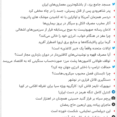
مسجد جامع یزد، از باشکوه‌ترین معماری‌های ایران
پدر شاهرودی پس از قتل پسرش، جسد را در چاه مخفی کرد
دردسر همزمان آمریکا و اوکراین با ته کشیدن موشک های پاتریوت
آثار مخرب مصرف الکل و سیگار در بروز بیماری‌ها
اذعان رسانه صهیونیست به موج بی‌سابقه فرار از سرزمین‌های اشغالی
چرا مغز در هنگام خواب، انرژی خود را خالی می‌کند؟
گرما برای پالایشگاه‌ها و منابع برق اروپا اضطرار آفرید
ایالات متحده واقعاً یک «ببر کاغذی» است!
آیا مصرف قهوه و نوشیدنی‌های کافئین‌دار در دوران بارداری مجاز است؟
توقف طولانی کامیون‌ها پشت مرز؛ صورت‌حساب سنگینی که به اقتصاد می‌رسد
حماقت ترامپ با ذخایر انرژی جهان چه کرد؟
چرا تابستان فصل محبوب میکروب‌هاست؟
دستگیری قاتل فراری در نوشهر
نیویورک تایمز فاش کرد: کارگروه ویژه سیا برای تفرقه افکنی در کوبا
کنترل کامل تنگه هرمز در دست ایران!
پرچم سیاه بر فراز گنبد حسینی همچنان در اهتزاز است
ماجرای پیاده روی اربعین حاج رمضان
این دیپلماسی نمایشی، شکست خورده است