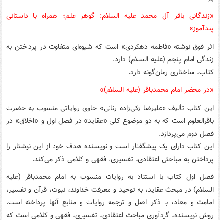
«زندگانی باقر آل محمد علیه السلام: گوهر علم؛ همراه با داستانی
پندآموز»
اثر فوق نوشته «فاطمه دهکردی» است که شیوه‌ای متفاوت در پرداختن به
زندگی امام پنجم (علیه السلام) دارد.
کتاب، ساختاری رمان‌گونه دارد.
«در محضر امام محمدباقر (علیه السلام)»
این کتاب تألیف «علیرضا زکی‌زاده رنانی» حاوی روایاتی منسوب به حضرت
باقرالعلوم است که به دو موضوع‌ کلی «عقاید» در فصل اول و «اخلاق» در
فصل دوم می‌پردازد.
این کتاب دارای یک پیشگفتار است و نویسنده هدف خود از این نوشتار را
پرداختن به مباحثی اعتقادی، تفسیری، فقهی و کلامی ذکر می‌کند.
فصل اول کتاب با استناد به روایات منسوب به امام محمدباقر (علیه
السلام) در مبحث عقاید، به توحید و معرفت خداوند، نبوت، قرآن و تفسیر،
امامت و معاد، با ذکر اصل و ترجمه روایات و منابع آنها پرداخته است.
روش نویسنده، گردآوری مباحث اعتقادی، تفسیری، فقهی و کلامی است که