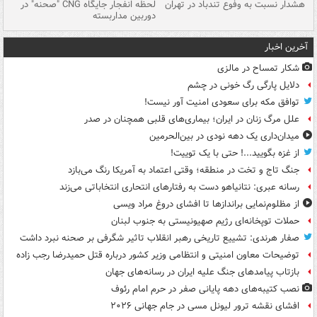
ای
هشدار نسبت به وفوع تندباد در تهران
لحظه انفجار جایگاه CNG "صحنه" در
دس
دوربین مداربسته
ات
آخرین اخبار
شکار تمساح در مالزی
دلایل پارگی رگ خونی در چشم
توافق مکه برای سعودی امنیت آور نیست!
علل مرگ زنان در ایران؛ بیماری‌های قلبی همچنان در صدر
میدان‌داری یک دهه نودی در بین‌الحرمین
از غزه بگویید...! حتی با یک توییت!
جنگ تاج و تخت در منطقه؛ وقتی اعتماد به آمریکا رنگ می‌بازد
رسانه عبری: نتانیاهو دست به رفتارهای انتحاری انتخاباتی می‌زند
از مظلوم‌نمایی براندازها تا افشای دروغ مراد ویسی
حملات توپخانه‌ای رژیم صهیونیستی به جنوب لبنان
صفار هرندی: تشییع تاریخی رهبر انقلاب تاثیر شگرفی بر صحنه نبرد داشت
توضیحات معاون امنیتی و انتظامی وزیر کشور درباره قتل حمیدرضا رجب زاده
بازتاب پیامدهای جنگ علیه ایران در رسانه‌های جهان
نصب کتیبه‌های دهه پایانی صفر در حرم امام رئوف
افشای نقشه ترور لیونل مسی در جام جهانی ۲۰۲۶