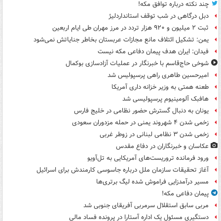
چند نکته درباره توافق مکه!
دبل درگاهی در شب توقف استانداردلیژ
ثبت ۲ میلیون و ۹۲۰ هزار تردد در مرز مهران طی ایام اربعین
یمن: تشکیل ائتلاف مانع مجازات عربستان بخاطر جنایاتش نمی‌شود
فیدان: ایران هدف پیمان دفاعی مکه نیست
شوخی حاج‌قاسم با خبرنگار در عملیات آزادسازی بوکمال
امیرحسین طاهری راهی پرسپولیس شد
طعنه همتی به وزیر خزانه داری آمریکا
هافبک آلومینیوم پرسپولیسی شد
یونان به دنبال گسترش حضور نظامی در خلیج فارس
زخمی شدن ۴ شهروند یمنی در حمله مزدوران سعودی
زخمی شدن ۳ نظامی لبنانی در زوطر غربی
عکاسان و خبرنگاران در دفاع مقدس
ورود فرمانده تروریست‌های آمریکایی به تل‌آویو
آغاز تحقیقات سازمان ملل درباره جاسوسی کارمندش برای اسرائیل
مسیر درآمدزایی فراموش شده لیگ برتری‌ها
پیمان دفاعی مکه!
مربی سابق استقلال سرمربی آفریقای جنوبی شد
دستگیری مسئول یک اداره آستارا در پرونده فساد مالی