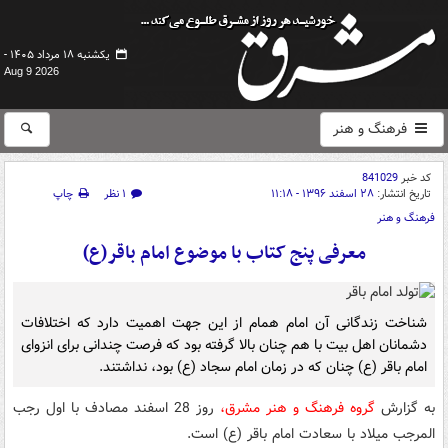
یکشنبه ۱۸ مرداد ۱۴۰۵ -
Aug 9 2026
فرهنگ و هنر
کد خبر
841029
تاریخ انتشار:
۲۸ اسفند ۱۳۹۶ - ۱۱:۱۸
۱ نظر
چاپ
فرهنگ و هنر
معرفی پنج کتاب با موضوع امام باقر(ع)
شناخت زندگانی آن امام همام از این جهت اهمیت دارد که اختلافات
دشمانان اهل بیت با هم چنان بالا گرفته بود که فرصت چندانی برای انزوای
امام باقر (ع) چنان که در زمان امام سجاد (ع) بود، نداشتند.
به گزارش
گروه فرهنگ و هنر مشرق،
روز 28 اسفند مصادف با اول رجب
المرجب میلاد با سعادت امام باقر (ع) است.