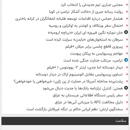
مجتبی جباری تیم جدیدش را انتخاب کرد
روایت رسانه عبری از دخالت آشکار ترامپ در کوبا
هشدار حماس درباره اقدامات توسعه طلبانه اشغالگران در کرانه باختری
احتمال سفر ویتکاف و کوشنر به اوکراین و روسیه
جان دوباره نگین فیروزه ای ایران «دریاچه ارومیه»
سرطان به استخوان‌های «بایدن» سرایت کرده است
پیروزی قاطع چلسی برابر میلان +فیلم
مهاجم پرسپولیس به پیکان پیوست
ترامپ، مرتکب جنایت جنگی شده است
دیدار دوستانه اما جدی؛ اینتر ۲- یوونتوس ۱ +فیلم
تساوی پرسپولیس مقابل الومینیوم اراک در دیدار دوستانه
پشت‌پرده مداخله آمریکا در حمایت از یِن ژاپن؛ خیرخواهی یا خودخواهی؟
همتی: کنترل ترازنامه بانک‌ها با جدیت دنبال می‌شود
سفر رئیس دستگاه اطلاعاتی عربستان به عراق
دلیل مخالفت AFC با میزبانی آبی‌ها در عراق
سخنگوی ارتش: نظم ایرانی حاکم بر تنگه غیرقابل بازگشت است
سلامت