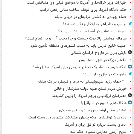
اظهارات وزیر خزانه‌داری آمریکا با مواضع قبلی وی متناقض است
حکم دادگاه آمریکا برای توقف ساخت سالن رقص ترامپ
حمله پهپادی به کشتی ترکیه‌ای در دریای سیاه
ترامپ و نتانیاهو جنایتکار جنگی هستند!
میزبانی استقلال در آسیا به امارات می‌رسد؟
سامانه موشکی پاتریوت چیست و چرا ذخایر آن رو به اتمام است؟
امنیت خلیج فارس باید به دست کشورهای منطقه تأمین شود
بارش باران در فاروج خراسان شمالی
انفجار بزرگ در شهر المخا یمن
تنگه هرمز به نماد یک تحقیر تاریخی برای آمریکا تبدیل شد!
ماموریت در حال پایان است!
۲۰ حمله رژیم صهیونیستی به درعا و قنیطره در یک هفته
خیزش مردم لبنان علیه دولت سازشکار و خائن
معترضان آرژانتینی پرچم آمریکا را پایین کشیدند
شکاف‌های عمیق در اسرائیل!
هشدار مقام ارشد یمن به عربستان سعودی
اردوغان: توافقنامه مکه پذیرای مشارکت کشورهای دوست است
ادعای بسنت درباره توافق ایران و آمریکا
نتایج آزمون مدارس سمپاد اعلام شد