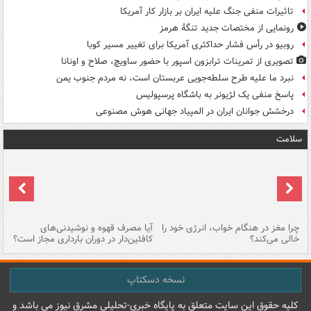
تاثیرات منفی جنگ علیه ایران بر بازار کار آمریکا
رونمایی از مختصات جدید تنگۀ هرمز
روبیو در رأس فشار حداکثری آمریکا برای تغییر مسیر کوبا
تصویری از تمرینات ترابزون اسپور با حضور ساویچ، صلاح و اونانا
نبرد ما علیه طرح سلطه‌جویی عربستان است، نه مردم جنوب یمن
پاسخ منفی یک لژیونر به باشگاه پرسپولیس
درخشش جوانان ایران در المپیاد جهانی هوش مصنوعی
سلامت
ت
چرا مغز در هنگام خواب، انرژی خود را
آیا مصرف قهوه و نوشیدنی‌های
چر
خالی می‌کند؟
کافئین‌دار در دوران بارداری مجاز است؟
می
نسخه دسکتاپ
کليه حقوق اين سايت متعلق به پایگاه خبري-تحليلي مشرق نيوز می باشد و