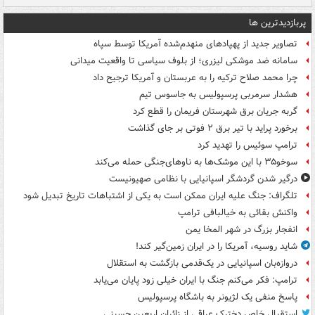
پربازدیدترین ها
تصاویر جدید از پهپادهای منهدم‌شده آمریکا توسط سپاه
سامانه ضد موشکی لیزری؛ از بلوف سیاسی تا واقعیت میدانی
چرا محمد صلاح ترکیه را به عربستان و آمریکا ترجیح داد
هشدار سرمربی پرسپولیس به جاسوس تیم
گربه جریان برق شهرستان فریمان را قطع کرد
برخورد پراید با تیر برق ۲ فوتی بر جای گذاشت
ترامپ سوئیس را تهدید کرد
سوخو۳۵ با این موشک‌ها به ناوهای‌جنگی حمله می‌کند
درگیر شدن گردشگر اسپانیایی با نظامی صهیونیست
تلگراف: جنگ علیه ایران ممکن است به یکی از اشتباهات تاریخ تبدیل شود
واکنش بقائی به خیالبافی ترامپ
انفجار بزرگ در شهر المخا یمن
شاید روسیه، آمریکا را در ایران زمین‌گیر کند!
دروازه‌بان اسپانیایی در یک‌قدمی بازگشت به استقلال
ترامپ: فکر می‌کنم جنگ با ایران خیلی زود پایان می‌یابد
پاسخ منفی یک لژیونر به باشگاه پرسپولیس
استقبال خاص دخترک عراقی از زائران اربعین حسینی