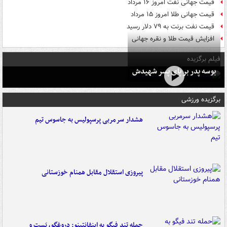
قیمت جهانی نفت امروز ۱۶ مرداد
قیمت جهانی طلا امروز ۱۵ مرداد
قیمت نفت برنت به ۷۹ دلار رسید
افزایش قیمت طلا و نقره جهانی
فیلم برگزیده
بوسه‌ پدر بر پای پسر شهیدش
برگزیده ورزشی
هشدار سرمربی پرسپولیس به جاسوس تیم
پیروزی استقلال مقابل همنام خوزستانی
حمله تند فیگو به اینفانتینو: دروغگو، پَست‌ و