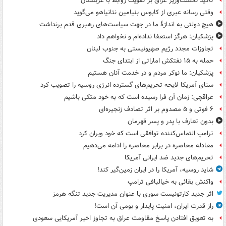
تاکید نخست‌وزیر عراق بر تقویت روابط با عربستان
وقتی رسانه عبری از کابوس بنیامین نتانیاهو می‌گوید
هیچ دولتی به اندازۀ ما در جهت سیاست‌های رهبری قدم برنداشت
پزشکیان: هرگز استعفا نداده‌ام و نخواهم داد
تجاوزات مجدد رژیم صهیونیستی به جنوب لبنان
حمله به ۱۵ نفتکش‌ اماراتی از ابتدای جنگ
پزشکیان: ما نوکر مردم و در خدمت آنان هستیم
سنای آمریکا لایحه تحریم‌های گسترده انرژی روسیه را تصویب کرد
عراقچی: زمان آن فرا رسیده است که به خود متکی باشیم
۶ فوتی و ۵ مصدوم بر اثر تصادف زنجیره‌ای
بدون تعارف با پدر و پسر قهرمان
ترامپ التماس‌کننده توافقی است که خود ویران کرد
معادله محاصره در برابر محاصره را ادامه می‌دهیم
تحریم‌های جدید ضد ایرانی آمریکا
شاید روسیه، آمریکا را در ایران زمین‌گیر کند!
واکنش بقائی به خیالبافی ترامپ
اثر جدید کارتونیست سوری با عنوان مدیریت جدید تنگه هرمز
راز قدرت ایران، امنیت پایدار و بومی آن است!
به تعویق افتادن پاسخ مقاومت عراق به تجاوز اخیر آمریکایی سعودی