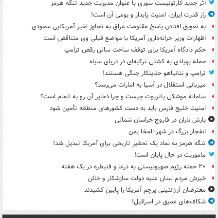
اثر جدید کارتونیست سوری با عنوان مدیریت جدید تنگه هرمز
راز قدرت ایران، امنیت پایدار و بومی آن است!
به تعویق افتادن پاسخ مقاومت عراق به تجاوز اخیر آمریکایی سعودی
اظهارات وزیر خزانه‌داری آمریکا با مواضع قبلی وی متناقض است
حکم دادگاه آمریکا برای توقف ساخت سالن رقص ترامپ
حمله پهپادی به کشتی ترکیه‌ای در دریای سیاه
ترامپ و نتانیاهو جنایتکار جنگی هستند!
میزبانی استقلال در آسیا به امارات می‌رسد؟
سامانه موشکی پاتریوت چیست و چرا ذخایر آن رو به اتمام است؟
امنیت خلیج فارس باید به دست کشورهای منطقه تأمین شود
بارش باران در فاروج خراسان شمالی
انفجار بزرگ در شهر المخا یمن
تنگه هرمز به نماد یک تحقیر تاریخی برای آمریکا تبدیل شد!
ماموریت در حال پایان است!
۲۰ حمله رژیم صهیونیستی به درعا و قنیطره در یک هفته
خیزش مردم لبنان علیه دولت سازشکار و خائن
معترضان آرژانتینی پرچم آمریکا را پایین کشیدند
شکاف‌های عمیق در اسرائیل!