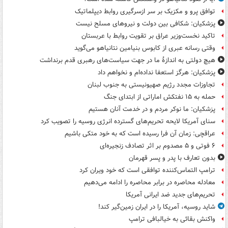
توافق پرو و مکزیک بر سر ازسرگیری روابط دیپلماتیک
پزشکیان: شکافی بین دولت و نیروهای مسلح نیست
تاکید نخست‌وزیر عراق بر تقویت روابط با عربستان
وقتی رسانه عبری از کابوس بنیامین نتانیاهو می‌گوید
هیچ دولتی به اندازۀ ما در جهت سیاست‌های رهبری قدم برنداشت
پزشکیان: هرگز استعفا نداده‌ام و نخواهم داد
تجاوزات مجدد رژیم صهیونیستی به جنوب لبنان
حمله به ۱۵ نفتکش‌ اماراتی از ابتدای جنگ
پزشکیان: ما نوکر مردم و در خدمت آنان هستیم
سنای آمریکا لایحه تحریم‌های گسترده انرژی روسیه را تصویب کرد
عراقچی: زمان آن فرا رسیده است که به خود متکی باشیم
۶ فوتی و ۵ مصدوم بر اثر تصادف زنجیره‌ای
بدون تعارف با پدر و پسر قهرمان
ترامپ التماس‌کننده توافقی است که خود ویران کرد
معادله محاصره در برابر محاصره را ادامه می‌دهیم
تحریم‌های جدید ضد ایرانی آمریکا
شاید روسیه، آمریکا را در ایران زمین‌گیر کند!
واکنش بقائی به خیالبافی ترامپ