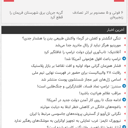
۶ فوتی و ۵ مصدوم بر اثر تصادف
گربه جریان برق شهرستان فریمان را
رگ
زنجیره‌ای
قطع کرد
آخرین اخبار
تنگی انگشتر و کفش در گرما؛ واکنش طبیعی بدن یا هشدار جدی؟
مورینیو هرگز نباید از رئال مادرید جدا می‌شد
آتلانتیک: تاب‌آوری ایران دولت ترامپ را غافلگیر کرد
ترامپ باعث افول هژمونی آمریکا شد!
فشار هم‌زمان گرانی مواد اولیه و افت تقاضا بر بازار پلاستیک
رقابت ۲۸ والیبالیست برای حضور در فهرست نهایی تیم ملی
اسامی ژل‌های غیر مجاز شستشوی پوست منتشر شد
سندرز: ترامپ نماد فساد، اقتدارگرایی و جنگ‌طلبی است!
مراقب علائم هپاتیت باشید!
ادامه جنگ تا روی کار آمدن دولت جدید در آمریکا!
باغچه‌های خانگی در کاهش خطر ابتلا به دیابت موثرند
نگرانی تل‌آویو از گسترش پرونده‌های جاسوسی مرتبط با ایران
نیویورک تایمز: غرب تمایلی به تجهیز اوکراین به موشک‌های رهگیر ندارد
آیا از نفوذ نتانیاهو در واشنگتن کاسته شده است؟