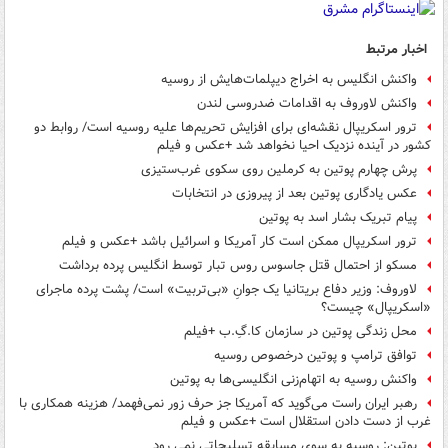
اخبار مرتبط
واکنش انگلیس به اخراج دیپلمات‌هایش از روسیه
واکنش لاوروف به اقدامات ضدروسی لندن
ترور اسکریپال نقشه‌ای برای افزایش تحریم‌ها علیه روسیه است/ روابط دو
کشور در آینده نزدیک احیا نخواهد شد +عکس و فیلم
پرش چهارم پوتین به کرملین روی سکوی غرب‌ستیزی
عکس یادگاری پوتین بعد از پیروزی در انتخابات
پیام تبریک بشار اسد به پوتین
ترور اسکریپال ممکن است کار آمریکا و اسرائیل باشد +عکس و فیلم
مسکو از احتمال قتل جاسوس روس تبار توسط انگلیس پرده برداشت
لاوروف: وزیر دفاع بریتانیا یک جوانِ «بی‌تربیت» است/ پشت پرده ماجرای
«اسکریپال» چیست؟
محل زندگی پوتین در سازمان کا.گِ.ب +فیلم
توافق ترامپ و پوتین درخصوص روسیه
واکنش روسیه به اتهام‌زنی انگلیسی‌ها به پوتین
رهبر ایران راست می‌گوید که آمریکا جز حرف زور نمی‌فهمد/ هزینه همکاری با
غرب از دست دادن استقلال است +عکس و فیلم
پوتین: روسیه به سوی مسابقه تسلیحاتی نمی رود