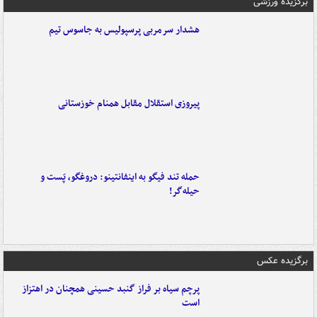
برگزیده ورزشی
هشدار سرمربی پرسپولیس به جاسوس تیم
پیروزی استقلال مقابل همنام خوزستانی
حمله تند فیگو به اینفانتینو: دروغگو، پَست‌ و
حیله‌گر!
برگزیده عکس
پرچم سیاه بر فراز گنبد حسینی همچنان در اهتزاز
است