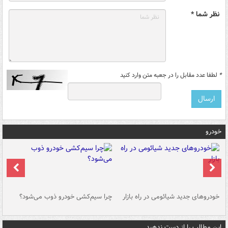
نظر شما *
*
لطفا عدد مقابل را در جعبه متن وارد کنید
خودرو
خودروهای جدید شیائومی در راه بازار
چرا سیم‌کشی خودرو ذوب می‌شود؟
شو
این مطالب را از دست ندهید....