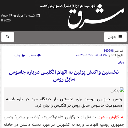
شنبه ۱۷ مرداد ۱۴۰۵ -
Aug
8 2026
جهان
کد خبر
840998
تاریخ انتشار:
۲۸ اسفند ۱۳۹۶ - ۰۹:۳۱
۰ نظر
چاپ
جهان
نخستین واکنش پوتین به اتهام انگلیس درباره جاسوس
سابق روس
رئیس جمهوری روسیه برای نخستین بار دیدگاه خود در باره قضیه
مسمومیت جاسوس سابق روس در انگلیس را بیان کرد.
به گزارش مشرق
به نقل از خبرگزاری «اینترفکس»، "ولادیمیر پوتین" رئیس
جمهوری روسیه اتهامات وارده به کشورش در مورد دست داشتن در حادثه