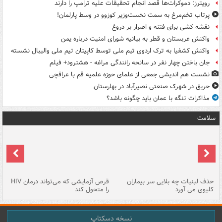
رویترز: دموکرات‌ها قصد انجام تحقیقات علیه ترامپ را دارند
پرتاب تخم‌مرغ به سمت نخست‌وزیر کوزوو در وسط پارلمان!
نقشه کشی برای فتنه و اصرار بر دروغ
واکنش عربستان و قطر به بیانیه شورای امنیت درباره یمن
واکنش کشفیا به ترک اردوی تیم ملی توسط کاپیتان تیم ملی والیبال نشسته
جان باختن چهار نفر در سانحه رانندگی مراغه - هشترود+ فیلم
نشست هم اندیشی جمعی از علمای حوزه علمیه قم با عراقچی
حریق در شهرک صنعتی نصیرآباد در بهارستان
مذاکرات تنگه با عمان باید چگونه باشد؟
سلامت
حذف لبنیات چه بلایی سر بیماران
قرص آزمایشی که می‌تواند درمان HIV
عل
کلیوی می آورد
را متحول کند
قل
نسخه دسکتاپ