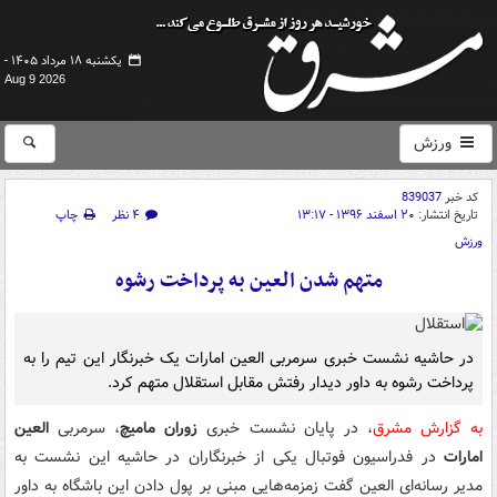
یکشنبه ۱۸ مرداد ۱۴۰۵ -
Aug 9 2026
ورزش
کد خبر
839037
تاریخ انتشار:
۲۰ اسفند ۱۳۹۶ - ۱۳:۱۷
۴ نظر
چاپ
ورزش
متهم شدن العین به پرداخت رشوه
در حاشیه نشست خبری سرمربی العین امارات یک خبرنگار این تیم را به
پرداخت رشوه به داور دیدار رفتش مقابل استقلال متهم کرد.
به گزارش مشرق
، در پایان نشست خبری
زوران مامیچ
، سرمربی
العین
امارات
در فدراسیون فوتبال یکی از خبرنگاران در حاشیه این نشست به
مدیر رسانه‌ای العین گفت زمزمه‌هایی مبنی بر پول دادن این باشگاه به داور