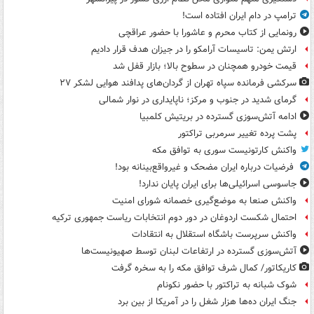
ترامپ در دام ایران افتاده است!
رونمایی از کتاب محرم و عاشورا با حضور عراقچی
ارتش یمن: تاسیسات آرامکو را در جیزان هدف قرار دادیم
قیمت خودرو همچنان در سطوح بالا؛ بازار قفل شد
سرکشی فرمانده سپاه تهران از گردان‌های پدافند هوایی لشکر ۲۷
گرمای شدید در جنوب و مرکز؛ ناپایداری در نوار شمالی
ادامه آتش‌سوزی گسترده در بریتیش کلمبیا
پشت پرده تغییر سرمربی تراکتور
واکنش کارتونیست سوری به توافق مکه
فرضیات درباره ایران مضحک و غیرواقع‌بینانه بود!
جاسوسی اسرائیلی‌ها برای ایران پایان ندارد!
واکنش صنعا به موضع‌گیری خصمانه شورای امنیت
احتمال شکست اردوغان در دور دوم انتخابات ریاست جمهوری ترکیه
واکنش سرپرست باشگاه استقلال به انتقادات
آتش‌سوزی گسترده در ارتفاعات لبنان توسط صهیونیست‌ها
کاریکاتور/ کمال شرف توافق مکه را به سخره گرفت
شوک شبانه به تراکتور با حضور نکونام
جنگ ایران ده‌ها هزار شغل را در آمریکا از بین برد