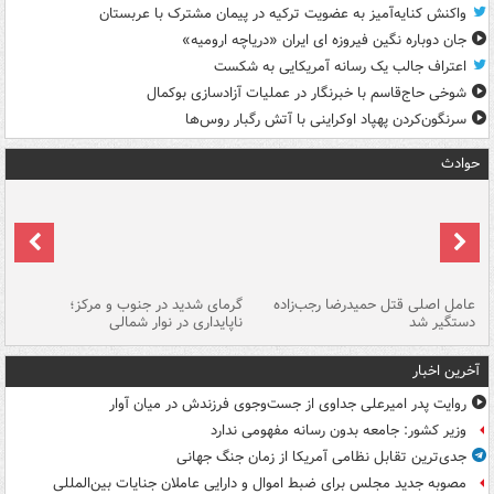
واکنش کنایه‌آمیز به عضویت ترکیه در پیمان مشترک با عربستان
جان دوباره نگین فیروزه ای ایران «دریاچه ارومیه»
اعتراف جالب یک رسانه آمریکایی به شکست
شوخی حاج‌قاسم با خبرنگار در عملیات آزادسازی بوکمال
سرنگون‌کردن پهپاد اوکراینی با آتش رگبار روس‌ها
حوادث
عامل اصلی قتل حمیدرضا رجب‌زاده
گرمای شدید در جنوب و مرکز؛
جا
دستگیر شد
ناپایداری در نوار شمالی
مر
آخرین اخبار
روایت پدر امیرعلی جداوی از جست‌وجوی فرزندش در میان آوار
وزیر کشور: جامعه بدون رسانه مفهومی ندارد
جدی‌ترین تقابل نظامی آمریکا از زمان جنگ جهانی
مصوبه جدید مجلس برای ضبط اموال و دارایی عاملان جنایات بین‌المللی