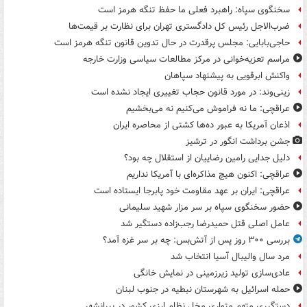
سخنگوی سپاه: راهبرد فعلی ما حفظ تنگه هرمز است
ضرب‌الاجل رئیس کل دادگستری تهران برای نظارت بر قیمت‌ها
حاجی‌بابایی: مجلس پرقدرت در حال تدوین قانون تنگه هرمز است
مراسم تعزیه‌خوانی در مرکز مطالعات سیاسی وزارت خارجه
واکنش ابرقویی به پیشنهاد سپاهان
زینی‌وند: در مورد قانون حجاب تغییری ایجاد نشده است
عراقچی: ما نه فراموش می‌کنیم نه می‌بخشیم
اذعان آمریکا به عبور ده‌ها کشتی از محاصره ایران
جشن برداشت انگور در ترشیز
دلیل جدایی رامین رضاییان از استقلال چه بود؟
عراقچی: اکنون هیچ مذاکره‌ای با آمریکا نداریم
عراقچی: ایران بر عهد مقاومت خود پابرجا ایستاده است
حضور سخنگوی سپاه بر سر مزار شهید سلیمانی
عامل اصلی قتل حمیدرضا رجب‌زاده دستگیر شد
بررسی ۳۰۰ روز پس از آتش‌بس: چه بر سر غزه آمد؟
مرد سال والیبال آسیا انتخاب شد
عادی‌سازی تولید زیرزمینی در نمایش خانگی
حمله اسرائیل به شهرستان نبطیه در جنوب لبنان
دستگیری متهم متواری مخل نظام ارزی کشور در پیرانشهر